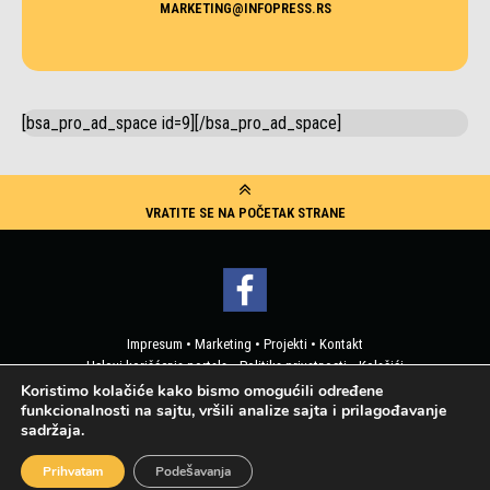
MARKETING@INFOPRESS.RS
[bsa_pro_ad_space id=9][/bsa_pro_ad_space]
VRATITE SE NA POČETAK STRANE
Impresum
•
Marketing
•
Projekti
•
Kontakt
Uslovi korišćenja portala
•
Politika privatnosti
•
Kolačići
Pristup korisničkim podacima
Koristimo kolačiće kako bismo omogućili određene
funkcionalnosti na sajtu, vršili analize sajta i prilagođavanje
2019 © Info Press - Sva prava zadržana
sadržaja.
Web design by Real Media Factory
Prihvatam
Podešavanja