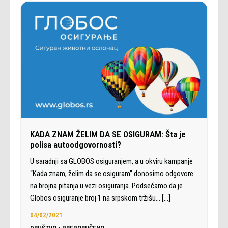
KADA ZNAM ŽELIM DA SE OSIGURAM: Šta je
polisa autoodgovornosti?
U saradnji sa GLOBOS osiguranjem, a u okviru kampanje
“Kada znam, želim da se osiguram” donosimo odgovore
na brojna pitanja u vezi osiguranja. Podsećamo da je
Globos osiguranje broj 1 na srpskom tržišu…
[…]
04/02/2021