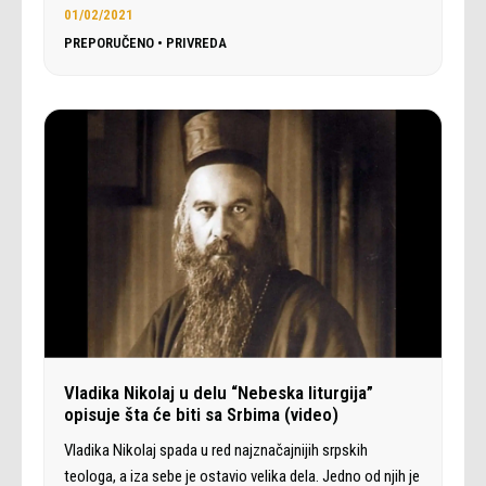
01/02/2021
PREPORUČENO
•
PRIVREDA
Vladika Nikolaj u delu “Nebeska liturgija”
opisuje šta će biti sa Srbima (video)
Vladika Nikolaj spada u red najznačajnijih srpskih
teologa, a iza sebe je ostavio velika dela. Jedno od njih je