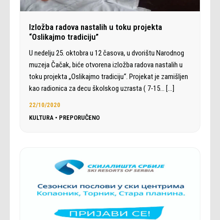
Izložba radova nastalih u toku projekta
“Oslikajmo tradiciju”
U nedelju 25. oktobra u 12 časova, u dvorištu Narodnog
muzeja Čačak, biće otvorena izložba radova nastalih u
toku projekta „Oslikajmo tradiciju“. Projekat je zamišljen
kao radionica za decu školskog uzrasta ( 7-15…
[…]
22/10/2020
KULTURA
•
PREPORUČENO