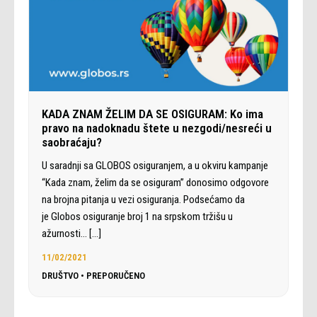
KADA ZNAM ŽELIM DA SE OSIGURAM: Ko ima
pravo na nadoknadu štete u nezgodi/nesreći u
saobraćaju?
U saradnji sa GLOBOS osiguranjem, a u okviru kampanje
“Kada znam, želim da se osiguram” donosimo odgovore
na brojna pitanja u vezi osiguranja. Podsećamo da
je Globos osiguranje broj 1 na srpskom tržišu u
ažurnosti…
[…]
11/02/2021
DRUŠTVO
•
PREPORUČENO