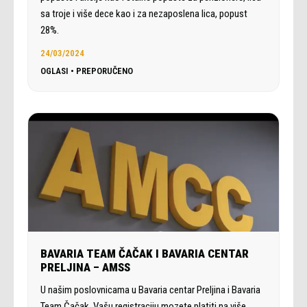
sa troje i više dece kao i za nezaposlena lica, popust
28%.
24/03/2024
OGLASI
•
PREPORUČENO
BAVARIA TEAM ČAČAK I BAVARIA CENTAR
PRELJINA – AMSS
U našim poslovnicama u Bavaria centar Preljina i Bavaria
Team Čačak, Vašu registraciju mozete platiti na više