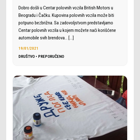
Dobro došli u Centar polovnih vozila British Motors u
Beogradu i Čačku. Kupovina polovnih vozila može biti
potpuno bezbrižna. Sa zadovoljstvom predstavljamo
Centar polovnih vozila u kojem možete naći korišćene
automobile svih brendova…
[…]
19/01/2021
DRUŠTVO
•
PREPORUČENO