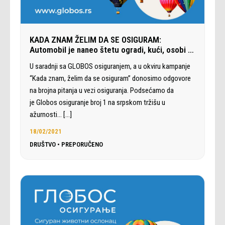
KADA ZNAM ŽELIM DA SE OSIGURAM:
Automobil je naneo štetu ogradi, kući, osobi …
U saradnji sa GLOBOS osiguranjem, a u okviru kampanje
“Kada znam, želim da se osiguram” donosimo odgovore
na brojna pitanja u vezi osiguranja. Podsećamo da
je Globos osiguranje broj 1 na srpskom tržišu u
ažurnosti…
[…]
18/02/2021
DRUŠTVO
•
PREPORUČENO