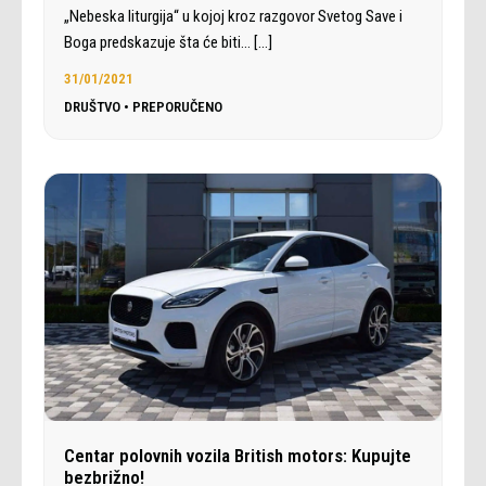
„Nebeska liturgija“ u kojoj kroz razgovor Svetog Save i
Boga predskazuje šta će biti…
[…]
31/01/2021
DRUŠTVO
•
PREPORUČENO
Centar polovnih vozila British motors: Kupujte
bezbrižno!