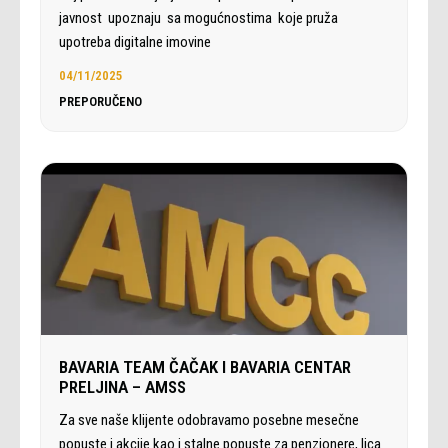
javnost upoznaju sa mogućnostima koje pruža
upotreba digitalne imovine
04/11/2025
PREPORUČENO
BAVARIA TEAM ČAČAK I BAVARIA CENTAR
PRELJINA – AMSS
Za sve naše klijente odobravamo posebne mesečne
popuste i akcije kao i stalne popuste za penzionere, lica