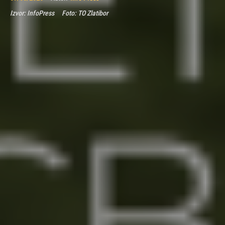
Izvor:
InfoPress
Foto:
TO Zlatibor