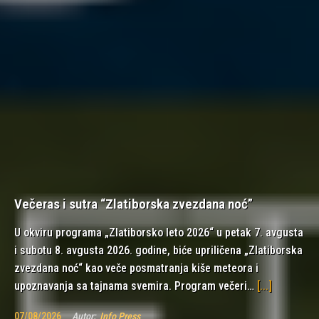
Večeras i sutra “Zlatiborska zvezdana noć”
U okviru programa „Zlatiborsko leto 2026“ u petak 7. avgusta
i subotu 8. avgusta 2026. godine, biće upriličena „Zlatiborska
zvezdana noć“ kao veče posmatranja kiše meteora i
upoznavanja sa tajnama svemira. Program večeri…
[...]
07/08/2026
Autor:
Info Press