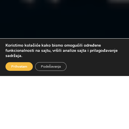
Koristimo kolačiće kako bismo omogućili određene
funkcionalnosti na sajtu, vršili analize sajta i prilagođavanje
sadržaja.
Prihvatam
Podešavanja
[bsa_pro_ad_space id=9][/bsa_pro_ad_space]
KULTURA