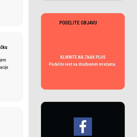
PODELITE OBJAVU
ačku
KLIKNITE NA ZNAK PLUS
ajem
Podelite vest na društvenim mrežama.
acije