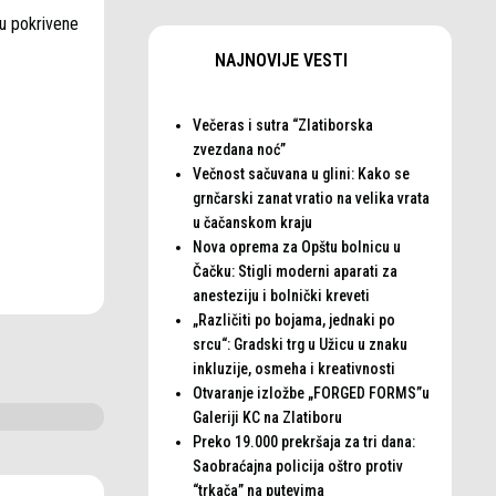
su pokrivene
NAJNOVIJE VESTI
Večeras i sutra “Zlatiborska
zvezdana noć”
Večnost sačuvana u glini: Kako se
grnčarski zanat vratio na velika vrata
u čačanskom kraju
Nova oprema za Opštu bolnicu u
Čačku: Stigli moderni aparati za
anesteziju i bolnički kreveti
„Različiti po bojama, jednaki po
srcu“: Gradski trg u Užicu u znaku
inkluzije, osmeha i kreativnosti
Otvaranje izložbe „FORGED FORMS”u
Galeriji KC na Zlatiboru
Preko 19.000 prekršaja za tri dana:
Saobraćajna policija oštro protiv
“trkača” na putevima