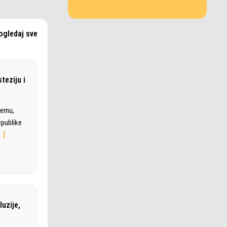
ogledaj sve
teziju i
remu,
epublike
…]
luzije,