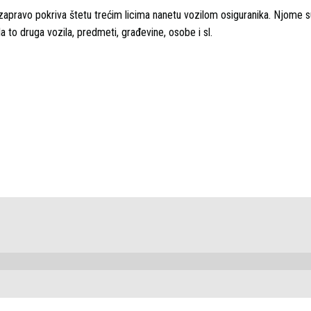
i zapravo pokriva štetu trećim licima nanetu vozilom osiguranika. Njome 
la to druga vozila, predmeti, građevine, osobe i sl.