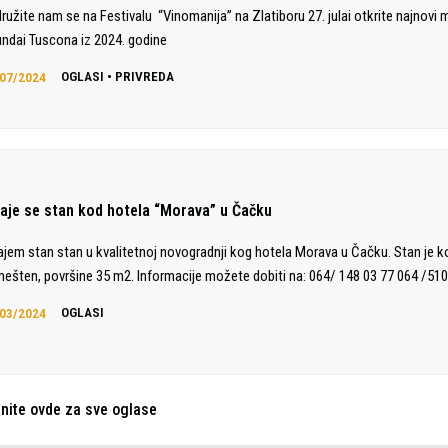
družite nam se na Festivalu “Vinomanija” na Zlatiboru 27. julai otkrite najnovi 
ndai Tuscona iz 2024. godine
07/2024
OGLASI
•
PRIVREDA
daje se stan kod hotela “Morava” u Čačku
ajem stan stan u kvalitetnoj novogradnji kog hotela Morava u Čačku. Stan je 
ešten, površine 35 m2. Informacije možete dobiti na: 064/ 148 03 77 064 /510
03/2024
OGLASI
knite ovde za sve oglase