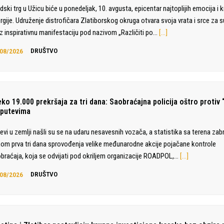
dski trg u Užicu biće u ponedeljak, 10. avgusta, epicentar najtoplijih emocija i 
rgije. Udruženje distrofičara Zlatiborskog okruga otvara svoja vrata i srce za
z inspirativnu manifestaciju pod nazivom „Različiti po…
[…]
08/2026
DRUŠTVO
eko 19.000 prekršaja za tri dana: Saobraćajna policija oštro protiv 
 putevima
evi u zemlji našli su se na udaru nesavesnih vozača, a statistika sa terena zabr
om prva tri dana sprovođenja velike međunarodne akcije pojačane kontrole
braćaja, koja se odvijati pod okriljem organizacije ROADPOL,…
[…]
08/2026
DRUŠTVO