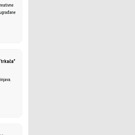
kreativne
 sugrađane
“trkača”
injava.