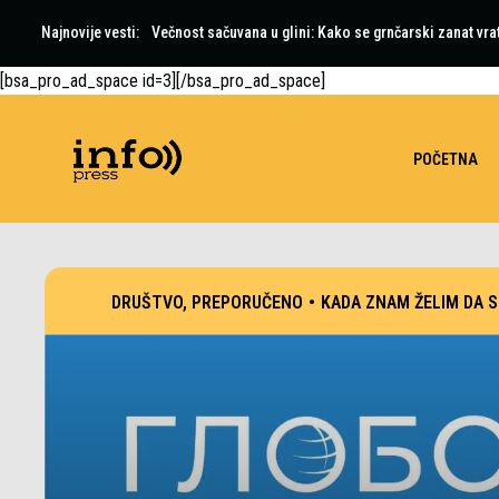
Najnovije vesti:
Večnost sačuvana u glini: Kako se grnčarski zanat vra
[bsa_pro_ad_space id=3][/bsa_pro_ad_space]
POČETNA
DRUŠTVO
,
PREPORUČENO
•
KADA ZNAM ŽELIM DA 