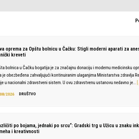
P
va oprema za Opštu bolnicu u Čačku: Stigli moderni aparati za anes
nički kreveti
ta bolnica u Čačku bogatija je za značajnu donaciju i modernu medicinsku op
a je obezbeđena zahvaljujući kontinuiranim ulaganjima Ministarstva zdravlja R
ije u nacionalni zdravstveni sistem. U ovu zdravstvenu ustanovu nedavno je…
[
08/2026
DRUŠTVO
zličiti po bojama, jednaki po srcu“: Gradski trg u Užicu u znaku ink
meha i kreativnosti