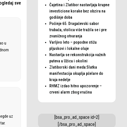
ogledaj sve
Čajetina i Zlatibor nastavljaju krupne
investicione korake bez obzira na
godišnje doba
Počinje 65. Dragačevski sabor
trubača, stolica više tražila se i pre
zvaničnog otvaranja
Varljivo leto – popodne stižu
ao u
pljuskovi i lokalne oluje
rodnom
Nastavlja se rekonstrukcija važnih
puteva u Užicu i okolini
Zlatiborski dani meda:Slatka
manifestacija okuplja pčelare do
kraja nedelje
RHMZ izdao hitno upozorenje –
crveni alarm zbog vrućina
negde uz
[bsa_pro_ad_space id=2]
tar.
[/bsa_pro_ad_space]