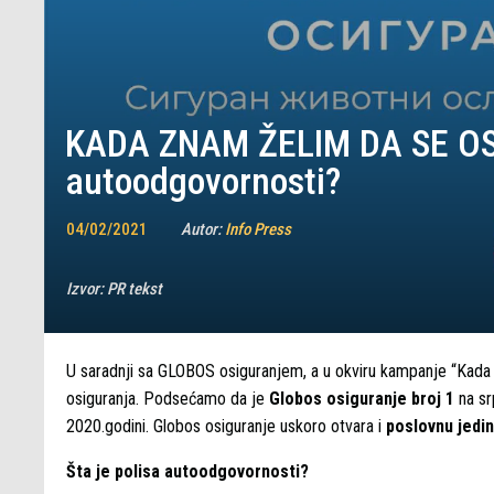
KADA ZNAM ŽELIM DA SE OSI
autoodgovornosti?
04/02/2021
Autor:
Info Press
Izvor:
PR tekst
U saradnji sa GLOBOS osiguranjem, a u okviru kampanje “Kada
osiguranja. Podsećamo da je
Globos osiguranje broj 1
na sr
2020.godini. Globos osiguranje uskoro otvara i
poslovnu jedin
Šta je polisa autoodgovornosti?