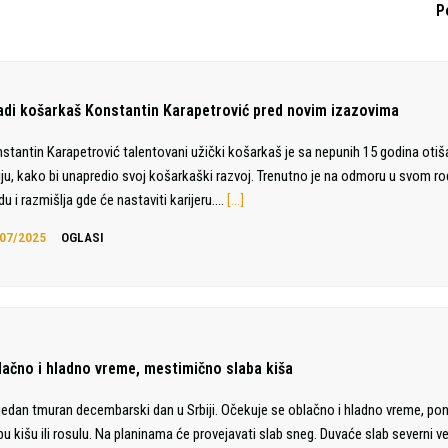
P
adi košarkaš Konstantin Karapetrović pred novim izazovima
stantin Karapetrović talentovani užički košarkaš je sa nepunih 15 godina otiš
liju, kako bi unapredio svoj košarkaški razvoj. Trenutno je na odmoru u svom 
du i razmišlja gde će nastaviti karijeru.…
[…]
07/2025
OGLASI
lačno i hladno vreme, mestimično slaba kiša
jedan tmuran decembarski dan u Srbiji. Očekuje se oblačno i hladno vreme, po
bu kišu ili rosulu. Na planinama će provejavati slab sneg. Duvaće slab severni ve