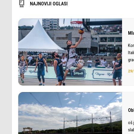
NAJNOVIJI OGLASI
Ml
Kon
Ita
gra
29/
Ob
oš 
sla