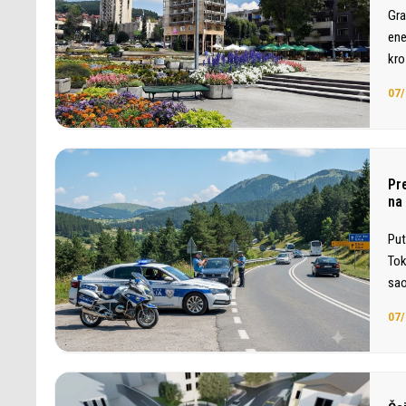
Gra
ene
kro
07/
Pr
na
Put
Tok
sao
07/