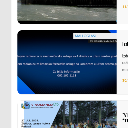
11/
Iz
Izd
rad
mož
30/
“V
“T