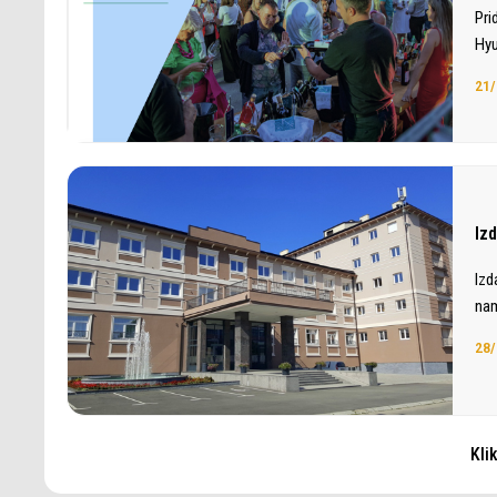
Pri
Hyu
21/
Iz
Izd
nam
28/
Kli