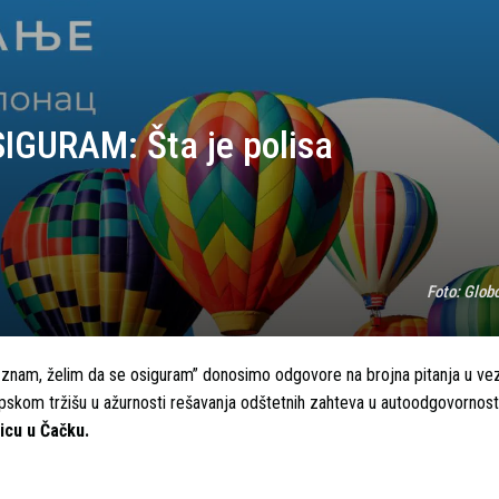
GURAM: Šta je polisa
Foto:
Globo
 znam, želim da se osiguram” donosimo odgovore na brojna pitanja u vez
pskom tržišu u ažurnosti rešavanja odštetnih zahteva u autoodgovornost
icu u Čačku.