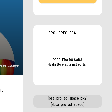
BROJ PREGLEDA
PREGLEDA DO SADA
Hvala što pratite naš portal.
s osiguranje
i
i u
[bsa_pro_ad_space id=2]
[/bsa_pro_ad_space]