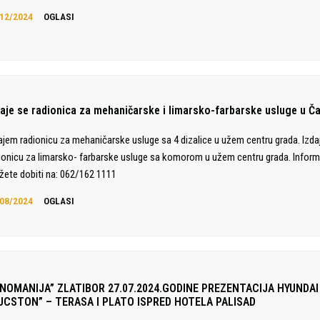
12/2024
OGLASI
daje se radionica za mehaničarske i limarsko-farbarske usluge u Č
ajem radionicu za mehaničarske usluge sa 4 dizalice u užem centru grada. Izd
ionicu za limarsko- farbarske usluge sa komorom u užem centru grada. Inform
ete dobiti na: 062/162 1111
08/2024
OGLASI
INOMANIJA” ZLATIBOR 27.07.2024.GODINE PREZENTACIJA HYUNDAI
UCSTON” – TERASA I PLATO ISPRED HOTELA PALISAD