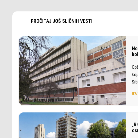
PROČITAJ JOŠ SLIČNIH VESTI
No
bol
Opš
koj
Srb
07/
„Ra
os