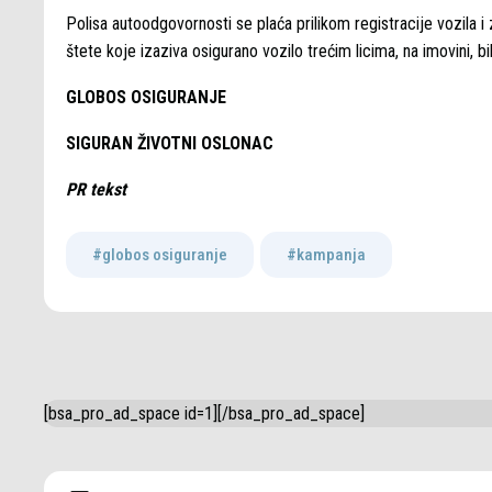
Polisa autoodgovornosti se plaća prilikom registracije vozila 
štete koje izaziva osigurano vozilo trećim licima, na imovini, bi
GLOBOS OSIGURANJE
SIGURAN ŽIVOTNI OSLONAC
PR tekst
#globos osiguranje
,
#kampanja
[bsa_pro_ad_space id=1][/bsa_pro_ad_space]