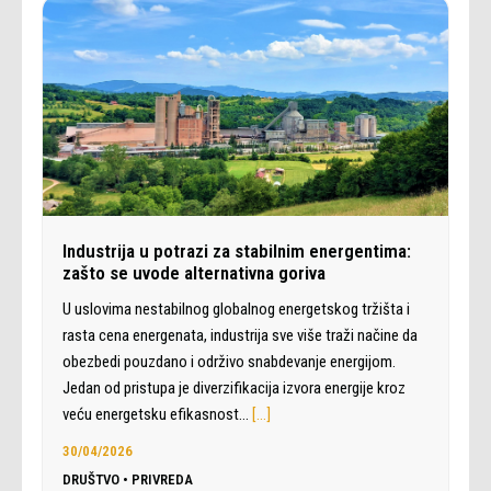
Industrija u potrazi za stabilnim energentima:
zašto se uvode alternativna goriva
U uslovima nestabilnog globalnog energetskog tržišta i
rasta cena energenata, industrija sve više traži načine da
obezbedi pouzdano i održivo snabdevanje energijom.
Jedan od pristupa je diverzifikacija izvora energije kroz
veću energetsku efikasnost…
[…]
30/04/2026
DRUŠTVO
•
PRIVREDA