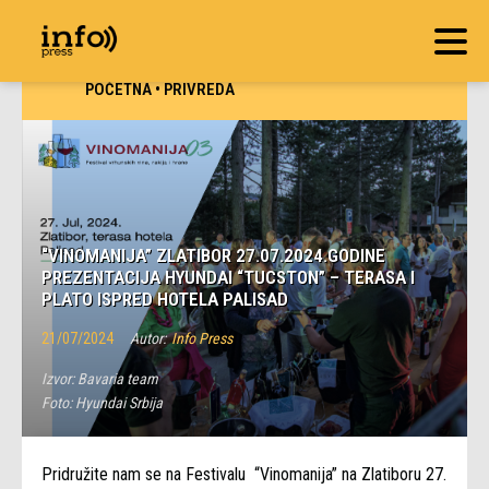
POČETNA
•
PRIVREDA
“VINOMANIJA” ZLATIBOR 27.07.2024.GODINE
PREZENTACIJA HYUNDAI “TUCSTON” – TERASA I
PLATO ISPRED HOTELA PALISAD
21/07/2024
Autor:
Info Press
Izvor:
Bavaria team
Foto:
Hyundai Srbija
Pridružite nam se na Festivalu “Vinomanija” na Zlatiboru 27.