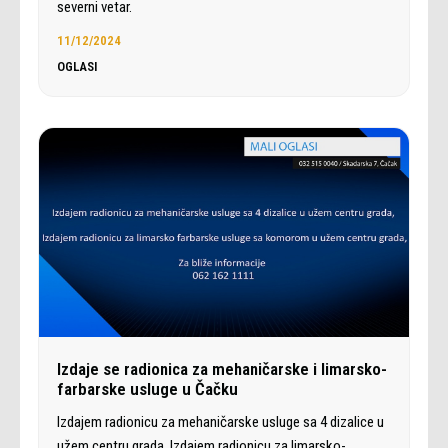
severni vetar.
11/12/2024
OGLASI
Izdaje se radionica za mehaničarske i limarsko-
farbarske usluge u Čačku
Izdajem radionicu za mehaničarske usluge sa 4 dizalice u
užem centru grada. Izdajem radionicu za limarsko-