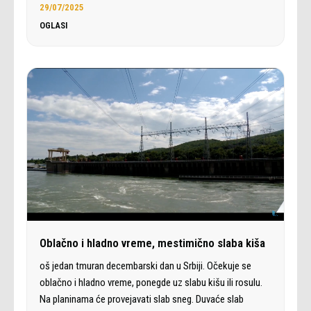
29/07/2025
OGLASI
Oblačno i hladno vreme, mestimično slaba kiša
oš jedan tmuran decembarski dan u Srbiji. Očekuje se
oblačno i hladno vreme, ponegde uz slabu kišu ili rosulu.
Na planinama će provejavati slab sneg. Duvaće slab