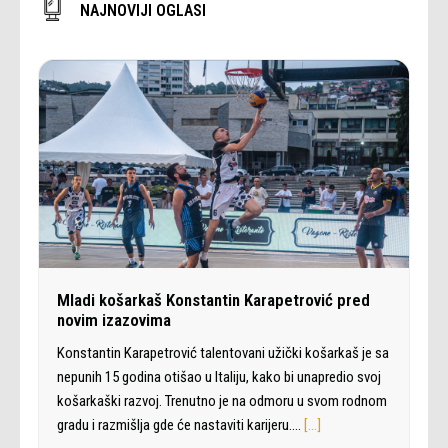
NAJNOVIJI OGLASI
Mladi košarkaš Konstantin Karapetrović pred
novim izazovima
Konstantin Karapetrović talentovani užički košarkaš je sa
nepunih 15 godina otišao u Italiju, kako bi unapredio svoj
košarkaški razvoj. Trenutno je na odmoru u svom rodnom
gradu i razmišlja gde će nastaviti karijeru.…
[…]