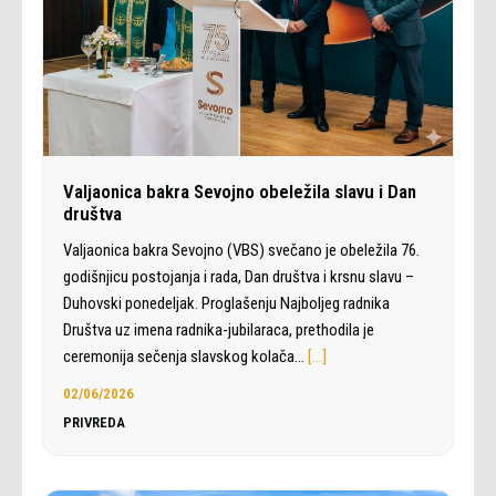
Valjaonica bakra Sevojno obeležila slavu i Dan
društva
Valjaonica bakra Sevojno (VBS) svečano je obeležila 76.
godišnjicu postojanja i rada, Dan društva i krsnu slavu –
Duhovski ponedeljak. Proglašenju Najboljeg radnika
Društva uz imena radnika-jubilaraca, prethodila je
ceremonija sečenja slavskog kolača…
[…]
02/06/2026
PRIVREDA