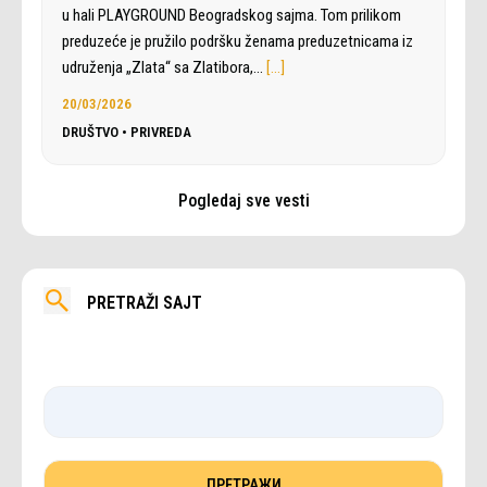
u hali PLAYGROUND Beogradskog sajma. Tom prilikom
preduzeće je pružilo podršku ženama preduzetnicama iz
udruženja „Zlata“ sa Zlatibora,…
[…]
20/03/2026
DRUŠTVO
•
PRIVREDA
Pogledaj sve vesti
PRETRAŽI SAJT