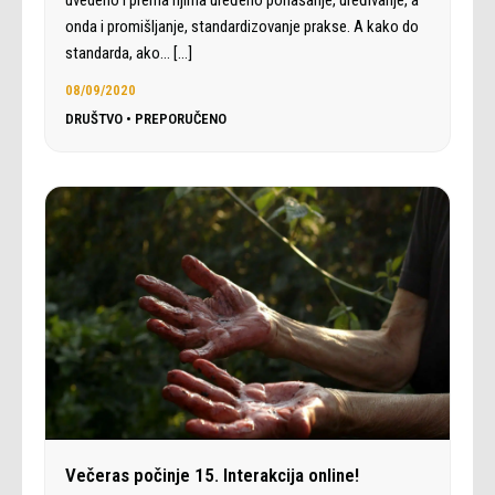
uvedeno i prema njima uređeno ponašanje, uređivanje, a
onda i promišljanje, standardizovanje prakse. A kako do
standarda, ako…
[…]
08/09/2020
DRUŠTVO
•
PREPORUČENO
Večeras počinje 15. Interakcija online!