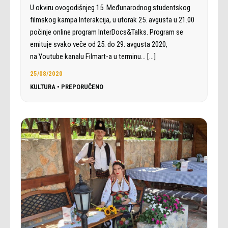
U okviru ovogodišnjeg 15. Međunarodnog studentskog
filmskog kampa Interakcija, u utorak 25. avgusta u 21.00
počinje online program InterDocs&Talks. Program se
emituje svako veče od 25. do 29. avgusta 2020,
na Youtube kanalu Filmart-a u terminu…
[…]
25/08/2020
KULTURA
•
PREPORUČENO