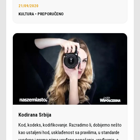
21/09/2020
KULTURA
•
PREPORUČENO
Kodirana Srbija
Kod, kodeks, kodifikovanje. Razradimo li, dobijemo nešto
kao ustaljeni hod, usklađenost sa pravilima, u standarde