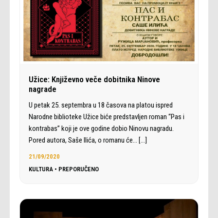
Užice: Književno veče dobitnika Ninove
nagrade
U petak 25. septembra u 18 časova na platou ispred
Narodne biblioteke Užice biće predstavljen roman “Pas i
kontrabas” koji je ove godine dobio Ninovu nagradu.
Pored autora, Saše Ilića, o romanu će…
[…]
21/09/2020
KULTURA
•
PREPORUČENO