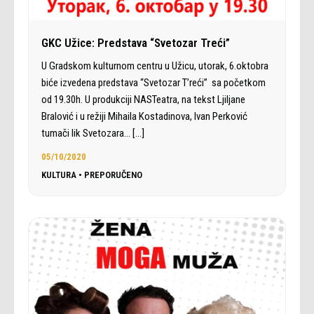
GKC Užice: Predstava “Svetozar Treći”
U Gradskom kulturnom centru u Užicu, utorak, 6.oktobra
biće izvedena predstava “Svetozar T’reći” sa početkom
od 19.30h. U produkciji NASTeatra, na tekst Ljiljane
Bralović i u režiji Mihaila Kostadinova, Ivan Perković
tumači lik Svetozara…
[…]
05/10/2020
KULTURA
•
PREPORUČENO