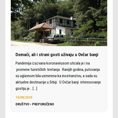
Domaći, ali i strani gosti uživaju u Ovčar banji
Pandemija izazvana koronavirusom uticala je i na
promene turističkih kretanja . Ranijih godina, putovanja
su uglavnom bila usmerena ka inostranstvu, a sada su
aktuelne destinacije u Srbiji. U Ovčar banji interesovanje
gostiju je…
[…]
10/08/2020
DRUŠTVO
•
PREPORUČENO