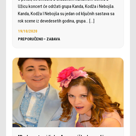
Užicu koncert će održati grupa Kanda, Kodža i Nebojša.
Kanda, Kodža I Nebojša su jedan od ključnih sastava sa
rok scene iz devedesetih godina, grupa…
[…]
19/10/2020
PREPORUČENO
•
ZABAVA