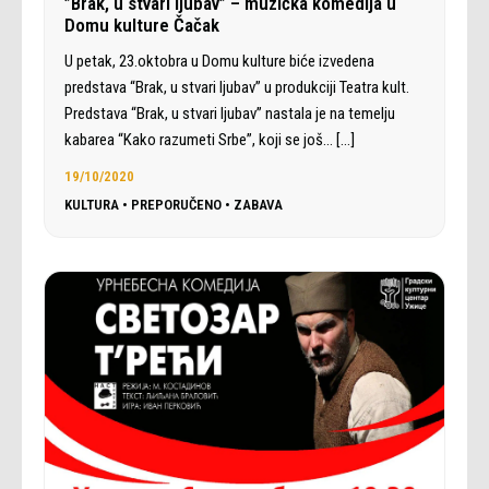
”Brak, u stvari ljubav” – muzička komedija u
Domu kulture Čačak
U petak, 23.oktobra u Domu kulture biće izvedena
predstava “Brak, u stvari ljubav” u produkciji Teatra kult.
Predstava “Brak, u stvari ljubav” nastala je na temelju
kabarea “Kako razumeti Srbe”, koji se još…
[…]
19/10/2020
KULTURA
•
PREPORUČENO
•
ZABAVA