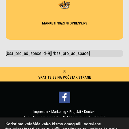
MARKETING@INFOPRESS.RS
[bsa_pro_ad_space id=9][/bsa_pro_ad_space]
VRATITE SE NA POČETAK STRANE
Impresum
•
Marketing
•
Projekti
•
Kontakt
Uslovi korišćenja portala
•
Politika privatnosti
•
Kolačići
Pristup korisničkim podacima
Koristimo kolačiće kako bismo omogućili određene