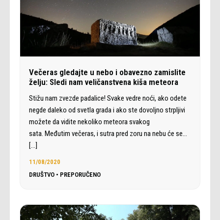
Večeras gledajte u nebo i obavezno zamislite
želju: Sledi nam veličanstvena kiša meteora
Stižu nam zvezde padalice! Svake vedre noći, ako odete
negde daleko od svetla grada i ako ste dovoljno strpljivi
možete da vidite nekoliko meteora svakog
sata. Međutim večeras, i sutra pred zoru na nebu će se…
[…]
11/08/2020
DRUŠTVO
•
PREPORUČENO