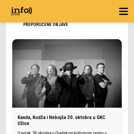
PREPORUČENE OBJAVE
Kanda, Kodža i Nebojša 30. oktobra u GKC
Užice
U petak, 30.oktobra u Gradskom kulturnom centru u