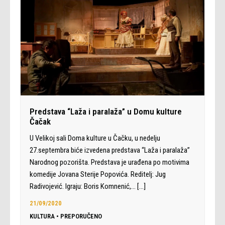
Predstava “Laža i paralaža” u Domu kulture
Čačak
U Velikoj sali Doma kulture u Čačku, u nedelju
27.septembra biće izvedena predstava “Laža i paralaža”
Narodnog pozorišta. Predstava je urađena po motivima
komedije Jovana Sterije Popovića. Reditelj: Jug
Radivojević. Igraju: Boris Komnenić,…
[…]
21/09/2020
KULTURA
•
PREPORUČENO