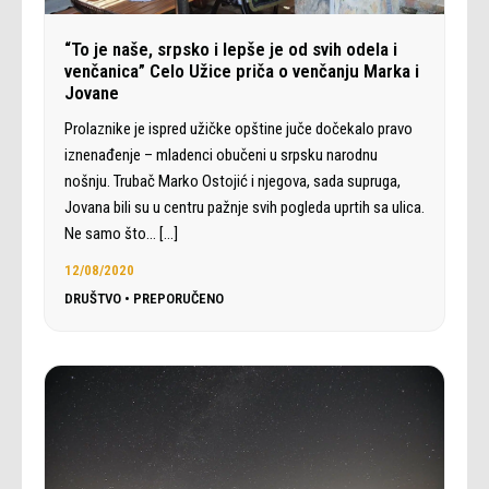
“To je naše, srpsko i lepše je od svih odela i
venčanica” Celo Užice priča o venčanju Marka i
Jovane
Prolaznike je ispred užičke opštine juče dočekalo pravo
iznenađenje – mladenci obučeni u srpsku narodnu
nošnju. Trubač Marko Ostojić i njegova, sada supruga,
Jovana bili su u centru pažnje svih pogleda uprtih sa ulica.
Ne samo što…
[…]
12/08/2020
DRUŠTVO
•
PREPORUČENO