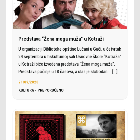
Predstava “Žena moga muža” u Kotraži
U organizaciji Biblioteke opštine Lučani u Guči, u četvrtak
24.septembra u fiskulturnoj sali Osnovne škole “Kotraža”
u Kotraži biće izvedena predstava “Žena moga muža”.
Predstava počinje u 18 časova, a ulaz je slobodan.…
[…]
21/09/2020
KULTURA
•
PREPORUČENO