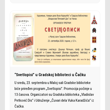
“Svetlopisi” u Gradskoj biblioteci u Čačku
U sredu, 23. septembra u Maloj sali Gradske biblioteke
biće priređen program „Svetlopisi”. Promocija počinje u
13 časova. Organizatori su Gradska biblioteka „Vladislav
Petković Dis” i Udruženje „Čuvari dela Vuka Karadžića” iz
Čačka.