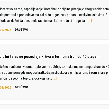
istarstvo za rad, zapošljavanje, boračka i socijalna pitanja je zbog visokih te
alo preporuke poslodavcima kako da organizuju posao u ovakvim uslovima. Št
lodavci dužni da obezbede radnicima i kome radnici mogu da…
[…]
08/2026
DRUŠTVO
plotni talas ne posustaje – živa u termometru i do 40 stepeni
težno sunčano i veoma toplo vreme u Srbiji, uz maksimalne temperature do 40
le podne ponegde mogući kratkotrajni pljuskovi s grmljavinom. Širom Srbije p
sunčano i veoma toplo, a očekuje se…
[…]
08/2026
DRUŠTVO