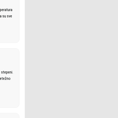
mperatura
a su sve
 stepeni.
retežno