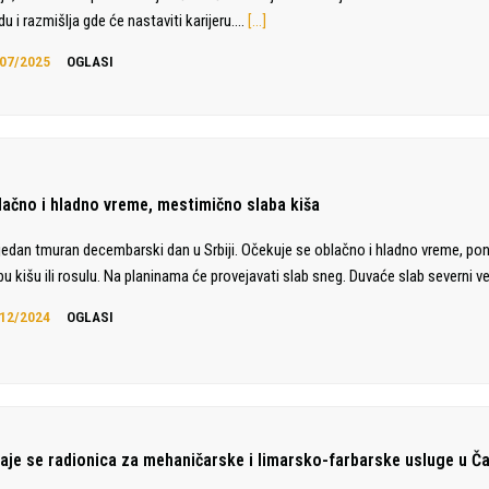
du i razmišlja gde će nastaviti karijeru.…
[…]
07/2025
OGLASI
lačno i hladno vreme, mestimično slaba kiša
jedan tmuran decembarski dan u Srbiji. Očekuje se oblačno i hladno vreme, po
bu kišu ili rosulu. Na planinama će provejavati slab sneg. Duvaće slab severni ve
12/2024
OGLASI
daje se radionica za mehaničarske i limarsko-farbarske usluge u Č