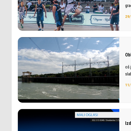
gra
29/
Ob
oš 
sla
11/
Iz