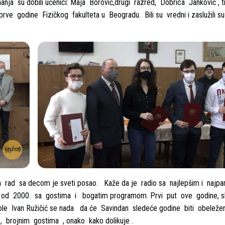
nja su dobili učenici: Maja Borović,drugi razred, Dobrica Janković , t
prve godine Fizičkog fakulteta u Beogradu. Bili su vredni i zaslužili s
ad sa decom je sveti posao. Kaže da je radio sa najlepšim i najpa
n od 2000. sa gostima i bogatim programom. Prvi put ove godine, 
škole Ivan Ružičić se nada da će Savindan sledeće godine biti obelež
 , brojnim gostima , onako kako dolikuje .