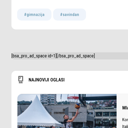
#gimnazija
,
#savindan
[bsa_pro_ad_space id=1][/bsa_pro_ad_space]
NAJNOVIJI OGLASI
Ml
Kon
Ita