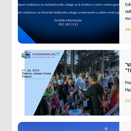
Izd
rad
mož
30/
“V
“T
Pri
Hyu
21/