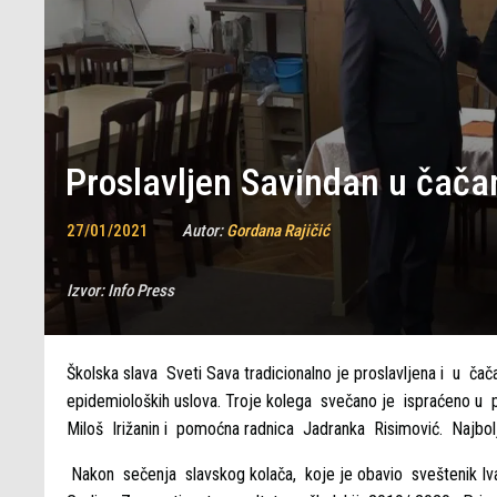
Proslavljen Savindan u čača
27/01/2021
Autor:
Gordana Rajičić
Izvor:
Info Press
Školska slava Sveti Sava tradicionalno je proslavljena i u ča
epidemioloških uslova. Troje kolega svečano je ispraćeno u p
Miloš Irižanin i pomoćna radnica Jadranka Risimović. Najb
Nakon sečenja slavskog kolača, koje je obavio sveštenik Iv