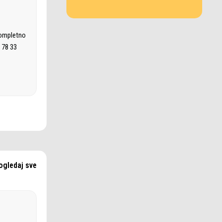
kompletno
 78 33
ogledaj sve
u