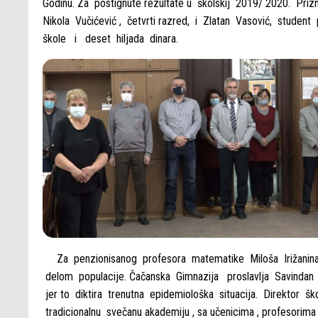
Godinu. Za postignute rezultate u školskij 2019/ 2020. Prizna
Nikola Vučićević , četvrti razred, i Zlatan Vasović, student 
škole i deset hiljada dinara.
Za penzionisanog profesora matematike Miloša Irižanina r
delom populacije. Čačanska Gimnazija proslavlja Savinda
jer to diktira trenutna epidemiološka situacija. Direktor 
tradicionalnu svečanu akademiju , sa učenicima , profesorima