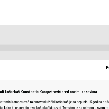
P
adi košarkaš Konstantin Karapetrović pred novim izazovima
stantin Karapetrović talentovani užički košarkaš je sa nepunih 15 godina otiš
liju, kako bi unapredio svoj košarkaški razvoj. Trenutno je na odmoru u svom 