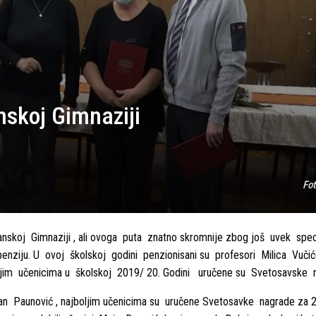
nskoj Gimnaziji
Fo
čanskoj Gimnaziji , ali ovoga puta znatno skromnije zbog još uvek speci
enziju. U ovoj školskoj godini penzionisani su profesori Milica Vučić
oljim učenicima u školskoj 2019/ 20. Godini uručene su Svetosavske 
an Paunović , najboljim učenicima su uručene Svetosavke nagrade za 