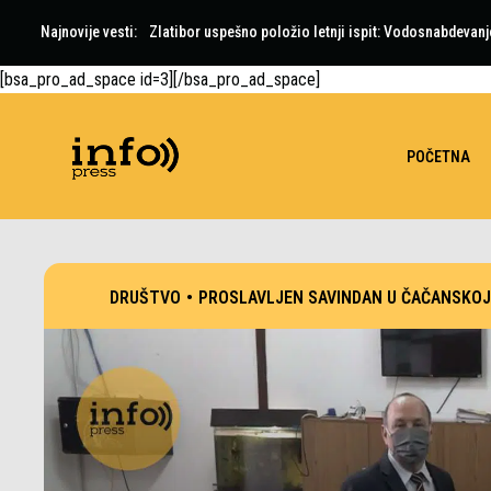
Najnovije vesti:
Zlatibor uspešno položio letnji ispit: Vodosnabdevanj
[bsa_pro_ad_space id=3][/bsa_pro_ad_space]
POČETNA
DRUŠTVO
•
PROSLAVLJEN SAVINDAN U ČAČANSKOJ