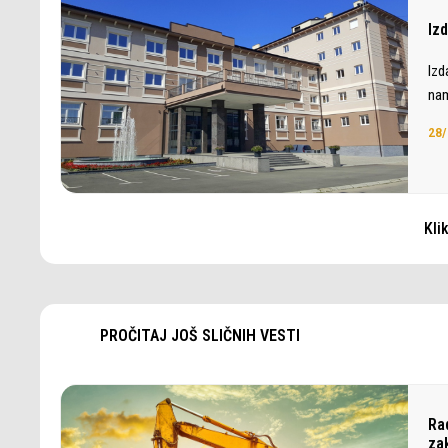
Iz
Izd
nam
28/
Kli
PROČITAJ JOŠ SLIČNIH VESTI
Ra
za