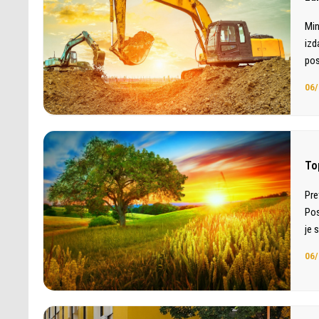
Min
izd
pos
06/
To
Pre
Pos
je 
06/