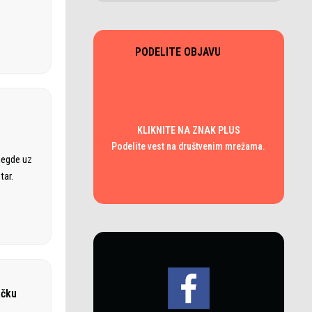
PODELITE OBJAVU
KLIKNITE NA ZNAK PLUS
Podelite vest na društvenim mrežama.
negde uz
tar.
ačku