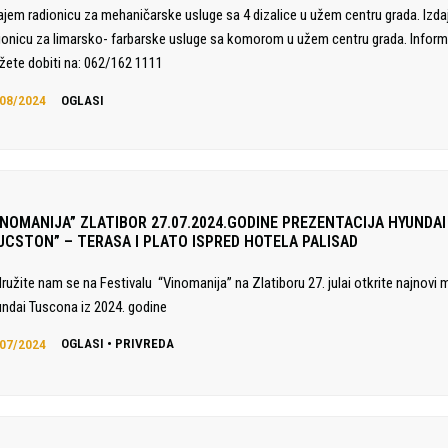
ajem radionicu za mehaničarske usluge sa 4 dizalice u užem centru grada. Izd
ionicu za limarsko- farbarske usluge sa komorom u užem centru grada. Inform
ete dobiti na: 062/162 1111
08/2024
OGLASI
INOMANIJA” ZLATIBOR 27.07.2024.GODINE PREZENTACIJA HYUNDAI
UCSTON” – TERASA I PLATO ISPRED HOTELA PALISAD
družite nam se na Festivalu “Vinomanija” na Zlatiboru 27. julai otkrite najnovi 
ndai Tuscona iz 2024. godine
07/2024
OGLASI
•
PRIVREDA