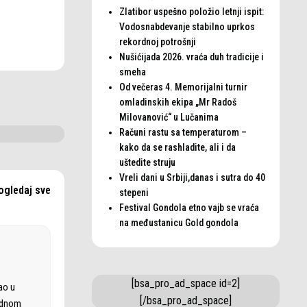
Zlatibor uspešno položio letnji ispit:
Vodosnabdevanje stabilno uprkos
rekordnoj potrošnji
Nušićijada 2026. vraća duh tradicije i
smeha
Od večeras 4. Memorijalni turnir
omladinskih ekipa „Mr Radoš
Milovanović“ u Lučanima
Računi rastu sa temperaturom –
kako da se rashladite, ali i da
uštedite struju
Vreli dani u Srbiji,danas i sutra do 40
ogledaj sve
stepeni
Festival Gondola etno vajb se vraća
na međustanicu Gold gondola
[bsa_pro_ad_space id=2]
ao u
[/bsa_pro_ad_space]
rodnom