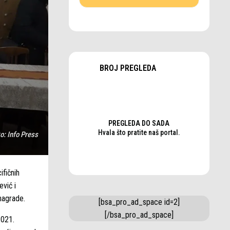
BROJ PREGLEDA
PREGLEDA DO SADA
Hvala što pratite naš portal.
to:
Info Press
fičnih
ević i
nagrade.
[bsa_pro_ad_space id=2]
[/bsa_pro_ad_space]
2021.