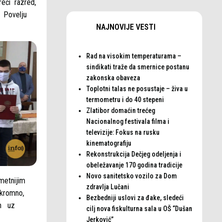
reći razred,
u Povelju
NAJNOVIJE VESTI
Rad na visokim temperaturama –
sindikati traže da smernice postanu
zakonska obaveza
Toplotni talas ne posustaje – živa u
termometru i do 40 stepeni
Zlatibor domaćin trećeg
Nacionalnog festivala filma i
televizije: Fokus na rusku
kinematografiju
Rekonstrukcija Dečjeg odeljenja i
obeležavanje 170 godina tradicije
Novo sanitetsko vozilo za Dom
metnijim
zdravlja Lučani
skromno,
Bezbedniji uslovi za đake, sledeći
en uz
cilj nova fiskulturna sala u OŠ “Dušan
Jerković”