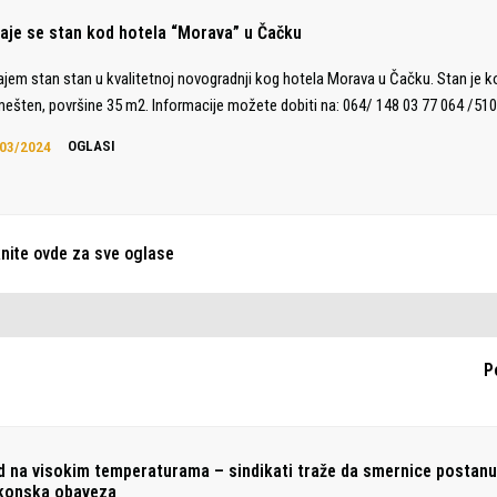
daje se stan kod hotela “Morava” u Čačku
ajem stan stan u kvalitetnoj novogradnji kog hotela Morava u Čačku. Stan je 
ešten, površine 35 m2. Informacije možete dobiti na: 064/ 148 03 77 064 /510
03/2024
OGLASI
knite ovde za sve oglase
P
d na visokim temperaturama – sindikati traže da smernice postan
konska obaveza