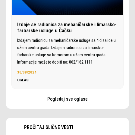
Izdaje se radionica za mehaničarske i limarsko-
farbarske usluge u Čačku
Izdajem radionicu za mehaničarske usluge sa 4 dizalice u
užem centru grada. Izdajem radionicu za limarsko-
farbarske usluge sa komorom u užem centru grada.
Informacije možete dobiti na: 062/162 1111
30/08/2024
OGLASI
Pogledaj sve oglase
PROČITAJ SLIČNE VESTI