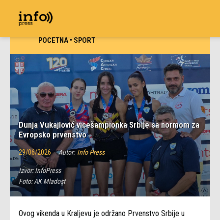
POČETNA
•
SPORT
Dunja Vukajlović vicešampionka Srbije sa normom za
Evropsko prvenstvo
29/06/2026
Autor:
Info Press
Izvor:
InfoPress
Foto:
AK Mladost
Ovog vikenda u Kraljevu je održano Prvenstvo Srbije u