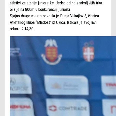
atletici za starije juniore-ke. Jedna od najzanimljivijih trka
bila je na 800m u konkurenciji juniorki.
Sjajno drugo mesto osvojila je Dunja Vukajlović, članica
Atletskog kluba “Mladost” iz Užica. Istrčala je svoj lični
rekord 2:14,30.