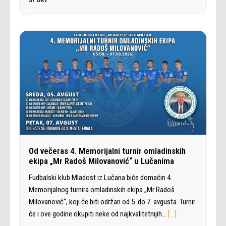
Od večeras 4. Memorijalni turnir omladinskih
ekipa „Mr Radoš Milovanović“ u Lučanima
Fudbalski klub Mladost iz Lučana biće domaćin 4.
Memorijalnog turnira omladinskih ekipa „Mr Radoš
Milovanović“, koji će biti održan od 5. do 7. avgusta. Turnir
će i ove godine okupiti neke od najkvalitetnijih…
[…]