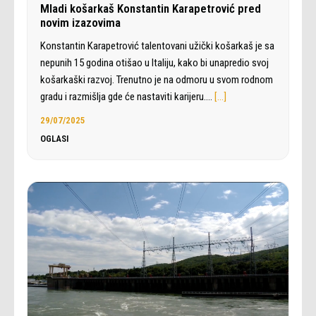
Mladi košarkaš Konstantin Karapetrović pred
novim izazovima
Konstantin Karapetrović talentovani užički košarkaš je sa
nepunih 15 godina otišao u Italiju, kako bi unapredio svoj
košarkaški razvoj. Trenutno je na odmoru u svom rodnom
gradu i razmišlja gde će nastaviti karijeru.…
[…]
29/07/2025
OGLASI