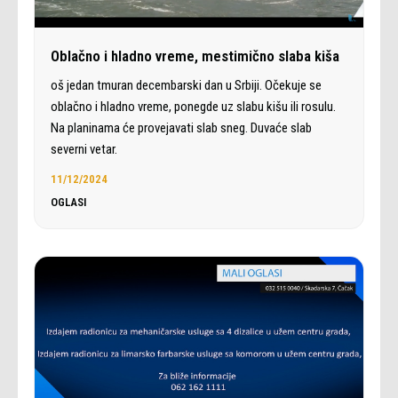
Oblačno i hladno vreme, mestimično slaba kiša
oš jedan tmuran decembarski dan u Srbiji. Očekuje se
oblačno i hladno vreme, ponegde uz slabu kišu ili rosulu.
Na planinama će provejavati slab sneg. Duvaće slab
severni vetar.
11/12/2024
OGLASI