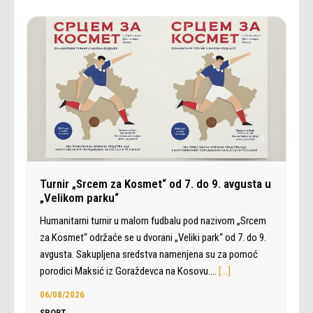
Turnir „Srcem za Kosmet“ od 7. do 9. avgusta u
„Velikom parku“
Humanitarni turnir u malom fudbalu pod nazivom „Srcem
za Kosmet“ održaće se u dvorani „Veliki park“ od 7. do 9.
avgusta. Sakupljena sredstva namenjena su za pomoć
porodici Maksić iz Goraždevca na Kosovu.…
[…]
06/08/2026
SPORT