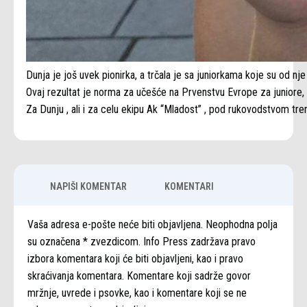
Dunja je još uvek pionirka, a trčala je sa juniorkama koje su od nje 
Ovaj rezultat je norma za učešće na Prvenstvu Evrope za juniore,
Za Dunju , ali i za celu ekipu Ak “Mladost” , pod rukovodstvom t
NAPIŠI KOMENTAR
KOMENTARI
Vaša adresa e-pošte neće biti objavljena. Neophodna polja
su označena * zvezdicom. Info Press zadržava pravo
izbora komentara koji će biti objavljeni, kao i pravo
skraćivanja komentara. Komentare koji sadrže govor
mržnje, uvrede i psovke, kao i komentare koji se ne