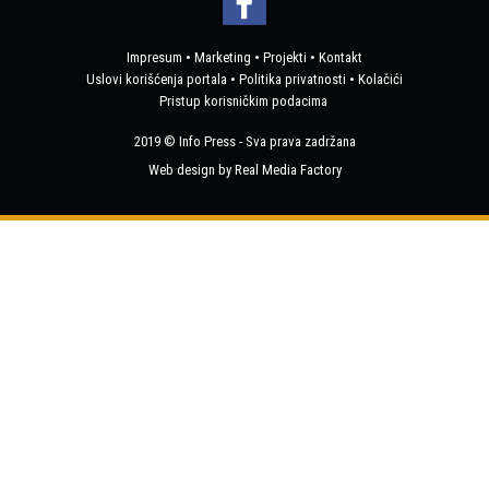
Impresum
•
Marketing
•
Projekti
•
Kontakt
Uslovi korišćenja portala
•
Politika privatnosti
•
Kolačići
Pristup korisničkim podacima
2019 © Info Press - Sva prava zadržana
Web design by Real Media Factory