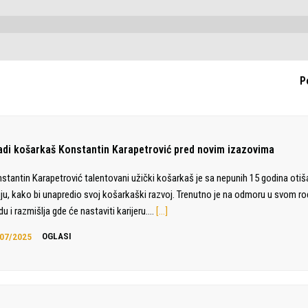
P
adi košarkaš Konstantin Karapetrović pred novim izazovima
stantin Karapetrović talentovani užički košarkaš je sa nepunih 15 godina otiš
liju, kako bi unapredio svoj košarkaški razvoj. Trenutno je na odmoru u svom 
du i razmišlja gde će nastaviti karijeru.…
[…]
07/2025
OGLASI