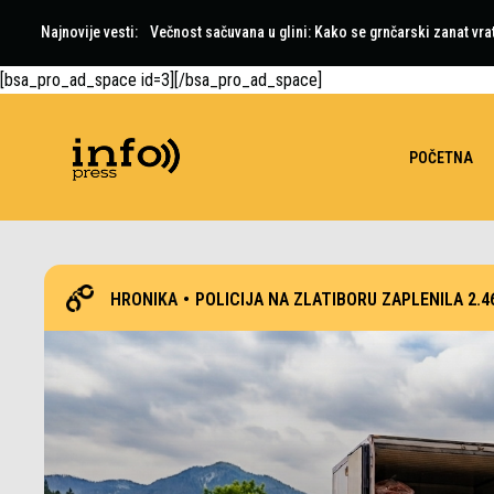
Najnovije vesti:
Večnost sačuvana u glini: Kako se grnčarski zanat vra
[bsa_pro_ad_space id=3][/bsa_pro_ad_space]
POČETNA
HRONIKA
•
POLICIJA NA ZLATIBORU ZAPLENILA 2