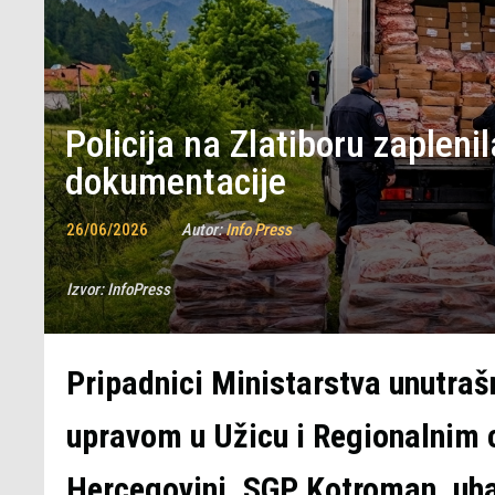
Policija na Zlatiboru zaplen
dokumentacije
26/06/2026
Autor:
Info Press
Izvor:
InfoPress
Pripadnici Ministarstva unutraš
upravom u Užicu i Regionalnim c
Hercegovini, SGP Kotroman, uhaps