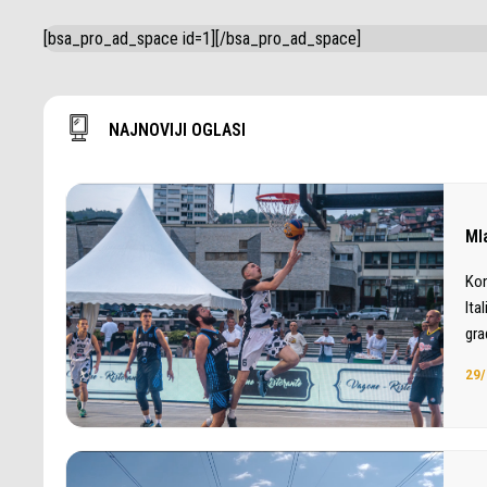
[bsa_pro_ad_space id=1][/bsa_pro_ad_space]
NAJNOVIJI OGLASI
Ml
Kon
Ita
gra
29/