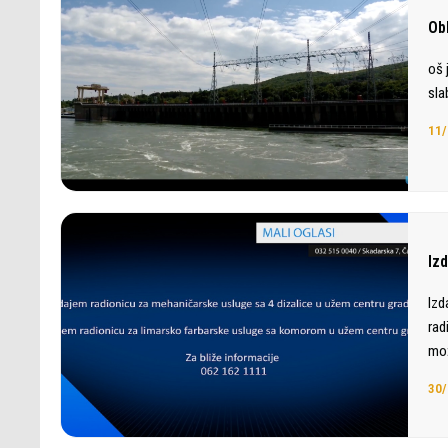
Ob
oš 
sla
11/
Iz
Izd
rad
mož
30/