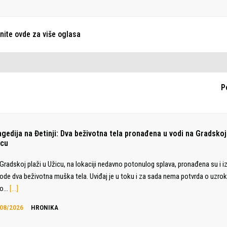
knite ovde za više oglasa
P
agedija na Đetinji: Dva beživotna tela pronađena u vodi na Gradskoj 
icu
Gradskoj plaži u Užicu, na lokaciji nedavno potonulog splava, pronađena su i 
vode dva beživotna muška tela. Uviđaj je u toku i za sada nema potvrda o uzrok
ko…
[…]
08/2026
HRONIKA