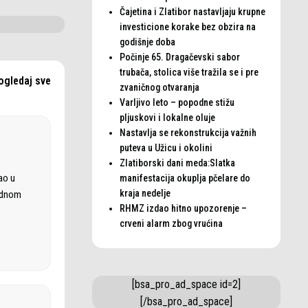
Čajetina i Zlatibor nastavljaju krupne
investicione korake bez obzira na
godišnje doba
Počinje 65. Dragačevski sabor
trubača, stolica više tražila se i pre
ogledaj sve
zvaničnog otvaranja
Varljivo leto – popodne stižu
pljuskovi i lokalne oluje
Nastavlja se rekonstrukcija važnih
puteva u Užicu i okolini
Zlatiborski dani meda:Slatka
ao u
manifestacija okuplja pčelare do
kraja nedelje
rodnom
RHMZ izdao hitno upozorenje –
crveni alarm zbog vrućina
[bsa_pro_ad_space id=2]
[/bsa_pro_ad_space]