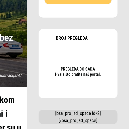
 bez
BROJ PREGLEDA
PREGLEDA DO SADA
Hvala što pratite naš portal.
Ilustracija/AI
jskom
i i
[bsa_pro_ad_space id=2]
[/bsa_pro_ad_space]
er su u