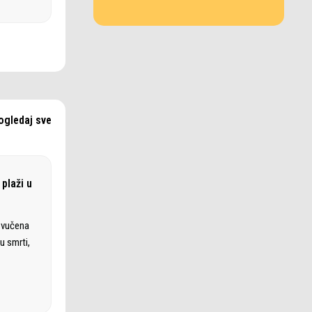
ogledaj sve
plaži u
izvučena
u smrti,