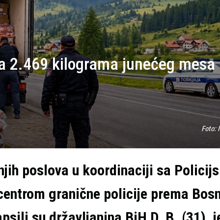
ila 2.469 kilograma junećeg mesa
Foto:
njih poslova u koordinaciji sa Polici
entrom granične policije prema Bosn
ili su državljanina BiH D. B. (31), j