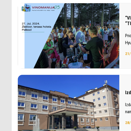
“V
“T
Pri
Hyu
21/
Iz
Izd
nam
28/