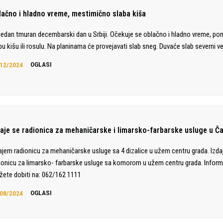
lačno i hladno vreme, mestimično slaba kiša
jedan tmuran decembarski dan u Srbiji. Očekuje se oblačno i hladno vreme, po
bu kišu ili rosulu. Na planinama će provejavati slab sneg. Duvaće slab severni ve
12/2024
OGLASI
daje se radionica za mehaničarske i limarsko-farbarske usluge u Č
ajem radionicu za mehaničarske usluge sa 4 dizalice u užem centru grada. Izd
ionicu za limarsko- farbarske usluge sa komorom u užem centru grada. Inform
ete dobiti na: 062/162 1111
08/2024
OGLASI