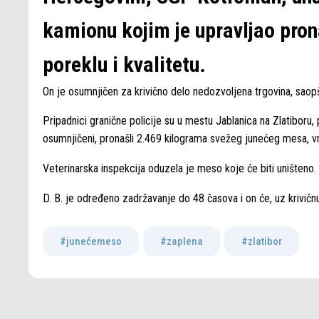
kamionu kojim je upravljao pron
poreklu i kvalitetu.
On je osumnjičen za krivično delo nedozvoljena trgovina, saop
Pripadnici granične policije su u mestu Jablanica na Zlatiboru,
osumnjičeni, pronašli 2.469 kilograma svežeg junećeg mesa, vr
Veterinarska inspekcija oduzela je meso koje će biti uništeno.
D. B. je određeno zadržavanje do 48 časova i on će, uz krivičn
#junećemeso
,
#zaplena
,
#zlatibor