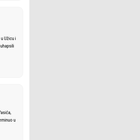
u Užicu i
uhapsili
asića,
reminuo u