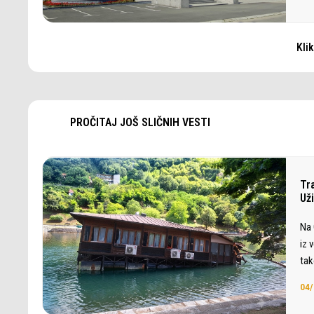
Kli
PROČITAJ JOŠ SLIČNIH VESTI
Tr
Už
Na 
iz 
ta
04/