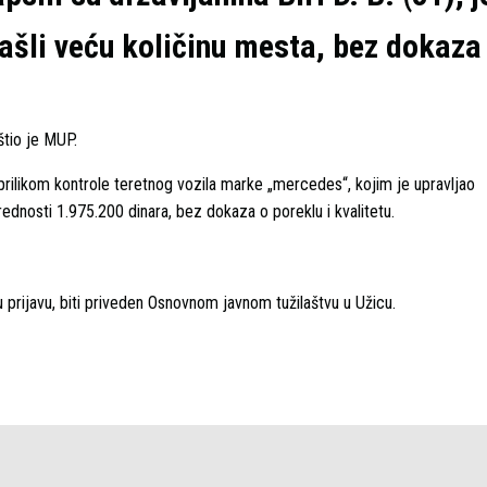
ašli veću količinu mesta, bez dokaza
štio je MUP.
 prilikom kontrole teretnog vozila marke „mercedes“, kojim je upravljao
ednosti 1.975.200 dinara, bez dokaza o poreklu i kvalitetu.
u prijavu, biti priveden Osnovnom javnom tužilaštvu u Užicu.