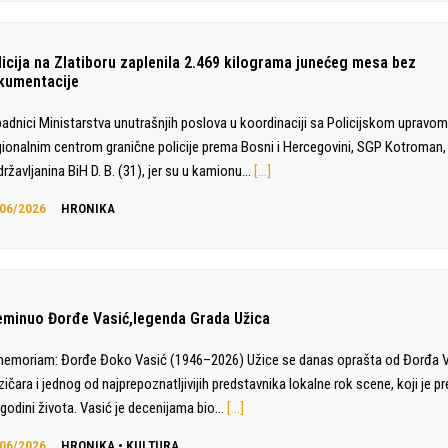
licija na Zlatiboru zaplenila 2.469 kilograma junećeg mesa bez
kumentacije
padnici Ministarstva unutrašnjih poslova u koordinaciji sa Policijskom upravom 
ionalnim centrom granične policije prema Bosni i Hercegovini, SGP Kotroman, 
državljanina BiH D. B. (31), jer su u kamionu…
[…]
06/2026
HRONIKA
eminuo Đorđe Vasić,legenda Grada Užica
memoriam: Đorđe Đoko Vasić (1946–2026) Užice se danas oprašta od Đorđa V
ičara i jednog od najprepoznatljivijih predstavnika lokalne rok scene, koji je p
 godini života. Vasić je decenijama bio…
[…]
06/2026
HRONIKA
•
KULTURA