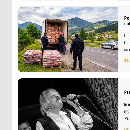
Po
do
Pri
Reg
su 
26/
Pr
In 
muz
79.
04/