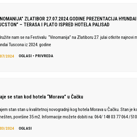
INOMANIJA” ZLATIBOR 27.07.2024.GODINE PREZENTACIJA HYUNDAI
UCSTON” – TERASA I PLATO ISPRED HOTELA PALISAD
družite nam se na Festivalu “Vinomanija” na Zlatiboru 27. julai otkrite najnovi 
ndai Tuscona iz 2024. godine
07/2024
OGLASI
•
PRIVREDA
daje se stan kod hotela “Morava” u Čačku
ajem stan stan u kvalitetnoj novogradnji kog hotela Morava u Čačku. Stan je 
ešten, površine 35 m2. Informacije možete dobiti na: 064/ 148 03 77 064 /510
03/2024
OGLASI