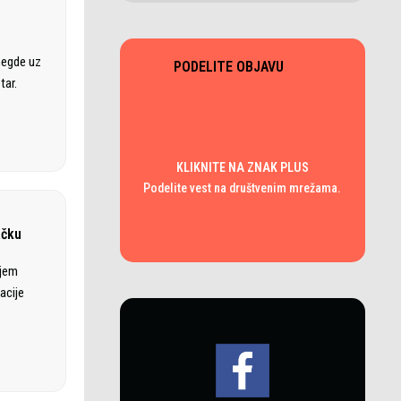
negde uz
PODELITE OBJAVU
tar.
KLIKNITE NA ZNAK PLUS
Podelite vest na društvenim mrežama.
ačku
ajem
acije