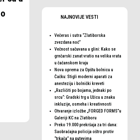
 o
NAJNOVIJE VESTI
Večeras i sutra “Zlatiborska
zvezdana noć”
Večnost sačuvana u glini: Kako se
grnčarski zanat vratio na velika vrata
u čačanskom kraju
Nova oprema za Opštu bolnicu u
Čačku: Stigli moderni aparati za
anesteziju i bolnički kreveti
„Različiti po bojama, jednaki po
srcu“: Gradski trg u Užicu u znaku
inkluzije, osmeha i kreativnosti
Otvaranje izložbe „FORGED FORMS”u
Galeriji KC na Zlatiboru
Preko 19.000 prekršaja za tri dana:
Saobraćajna policija oštro protiv
“trkača” na putevima