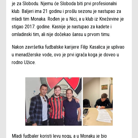
je za Slobodu. Njemu će Sloboda biti prvi profesionalni
klub. Baljeri ima 21 godinu i prošlu sezonu je nastupao za
mladi tim Monaka. Rođen je u Nici, a u klub iz Kneževine je
stigao 2017. godine. Kasnije je nastupao za kadete i
omladinski tim, ali nije dočekao šansu u prvom timu.
Nakon završetka fudbalske karijere Filip Kasalica je uplivao
u menadžerske vode, ovo je prvi igrača koga je doveo u
rodno Užice.
Mladi fudbaler koristi levu nogu, a u Monaku je bio