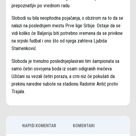
prepoznatljiv po vrednom radu.
Slobodi su bila neophodna pojačanja, s obzirom na to da se
nalazi na poslednjem mestu Prve lige Srbije. Ostaje da se
vidi koliko će Baljeriju biti potrebno vremena da se privikne
na srpski fudbal i ono što od njega zahteva Ljubiša
Stamenković.
Sloboda je trenutno poslednjeplasirani tim šampionata sa
samo četiri osvojena boda iz osam odigranih mečeva.
Užičani su vezali četiri poraza, a crni niz će pokušati da
prekinu naredne subote na stadionu Radomir Antić protiv
Trajala.
NAPIŠI KOMENTAR
KOMENTARI