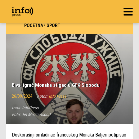
POČETNA
•
SPORT
Bivši igrač Monaka stigao u GFK Slobodu
26/09/2024
Autor:
Info Press
Izvor:
InfoPress
Foto:
Jet Mozzartsport
Doskorašnji omladinac francuskog Monaka Baljeri potipisao