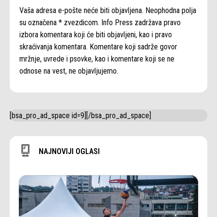
Vaša adresa e-pošte neće biti objavljena. Neophodna polja
su označena * zvezdicom. Info Press zadržava pravo
izbora komentara koji će biti objavljeni, kao i pravo
skraćivanja komentara. Komentare koji sadrže govor
mržnje, uvrede i psovke, kao i komentare koji se ne
odnose na vest, ne objavljujemo.
[bsa_pro_ad_space id=9][/bsa_pro_ad_space]
NAJNOVIJI OGLASI