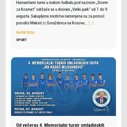
Humanitarni turnir u malom fudbalu pod nazivom „Srcem
za Kosmet“ održaće se u dvorani „Veliki park“ od 7. do 9.
avgusta. Sakupljena sredstva namenjena su za pomoć
porodici Maksić iz Goraždevca na Kosovu.…
[…]
06/08/2026
SPORT
Od večeras 4. Memorijalni turnir omladinskih