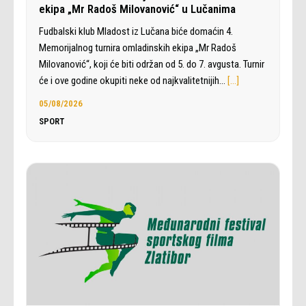
ekipa „Mr Radoš Milovanović“ u Lučanima
Fudbalski klub Mladost iz Lučana biće domaćin 4.
Memorijalnog turnira omladinskih ekipa „Mr Radoš
Milovanović“, koji će biti održan od 5. do 7. avgusta. Turnir
će i ove godine okupiti neke od najkvalitetnijih…
[…]
05/08/2026
SPORT