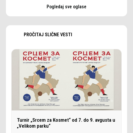
Pogledaj sve oglase
PROČITAJ SLIČNE VESTI
Turnir „Srcem za Kosmet“ od 7. do 9. avgusta u
„Velikom parku“