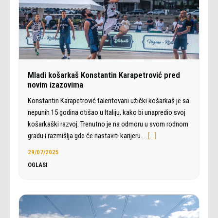
Mladi košarkaš Konstantin Karapetrović pred
novim izazovima
Konstantin Karapetrović talentovani užički košarkaš je sa
nepunih 15 godina otišao u Italiju, kako bi unapredio svoj
košarkaški razvoj. Trenutno je na odmoru u svom rodnom
gradu i razmišlja gde će nastaviti karijeru.…
[…]
29/07/2025
OGLASI