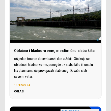
Oblačno i hladno vreme, mestimično slaba kiša
oš jedan tmuran decembarski dan u Srbiji. Očekuje se
oblačno i hladno vreme, ponegde uz slabu kišu ili rosulu.
Na planinama će provejavati slab sneg. Duvaće slab
severni vetar.
11/12/2024
OGLASI