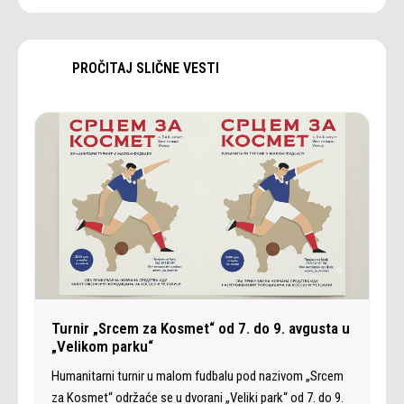
PROČITAJ SLIČNE VESTI
Turnir „Srcem za Kosmet“ od 7. do 9. avgusta u
„Velikom parku“
Humanitarni turnir u malom fudbalu pod nazivom „Srcem
za Kosmet“ održaće se u dvorani „Veliki park“ od 7. do 9.