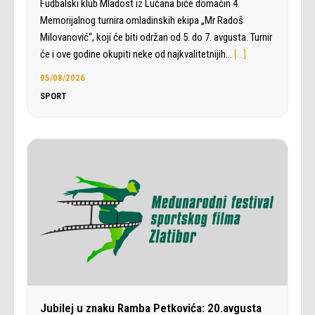
Fudbalski klub Mladost iz Lučana biće domaćin 4.
Memorijalnog turnira omladinskih ekipa „Mr Radoš
Milovanović“, koji će biti održan od 5. do 7. avgusta. Turnir
će i ove godine okupiti neke od najkvalitetnijih…
[…]
05/08/2026
SPORT
Jubilej u znaku Ramba Petkovića: 20.avgusta