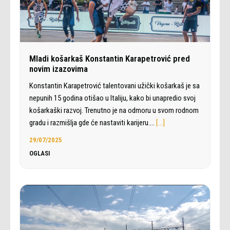
Mladi košarkaš Konstantin Karapetrović pred
novim izazovima
Konstantin Karapetrović talentovani užički košarkaš je sa
nepunih 15 godina otišao u Italiju, kako bi unapredio svoj
košarkaški razvoj. Trenutno je na odmoru u svom rodnom
gradu i razmišlja gde će nastaviti karijeru.…
[…]
29/07/2025
OGLASI