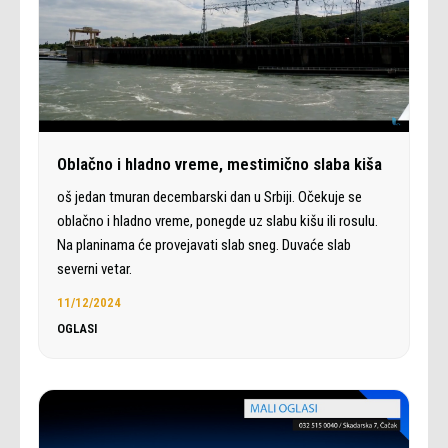
Oblačno i hladno vreme, mestimično slaba kiša
oš jedan tmuran decembarski dan u Srbiji. Očekuje se
oblačno i hladno vreme, ponegde uz slabu kišu ili rosulu.
Na planinama će provejavati slab sneg. Duvaće slab
severni vetar.
11/12/2024
OGLASI