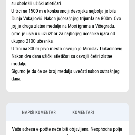
su obeležili užički atletičari.
U trci na 1500 m u konkurenciji devojaka najbolja je bila
Dunja Vukajlović. Nakon jučerašnjeg trijumfa na 800m. Ovo
joj je druga zlatna medalja na Mosi igrama u Višegradu,
čime je ušla u u uži izbor za najboljeg učesnika igara od
ukupno 2100 učesnika.
U trci na 800m prvo mesto osvojio je Miroslav Dukadinović.
Nakon dva dana užički atletičari su osvojili četiri zlatne
medalje.
Sigurno je da će se broj medalja uvećati nakon sutrašnjeg
dana.
NAPIŠI KOMENTAR
KOMENTARI
Vaša adresa e-pošte neće biti objavljena. Neophodna polja