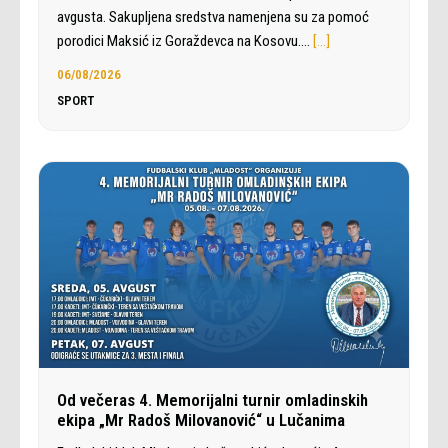
avgusta. Sakupljena sredstva namenjena su za pomoć
porodici Maksić iz Goraždevca na Kosovu.…
[…]
06/08/2026
SPORT
Od večeras 4. Memorijalni turnir omladinskih
ekipa „Mr Radoš Milovanović“ u Lučanima