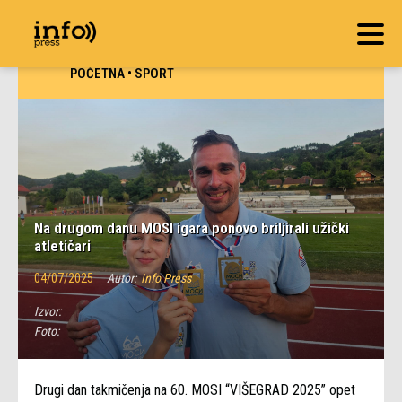
POČETNA
•
SPORT
Na drugom danu MOSI igara ponovo briljirali užički
atletičari
04/07/2025
Autor:
Info Press
Izvor:
Foto:
Drugi dan takmičenja na 60. MOSI “VIŠEGRAD 2025” opet