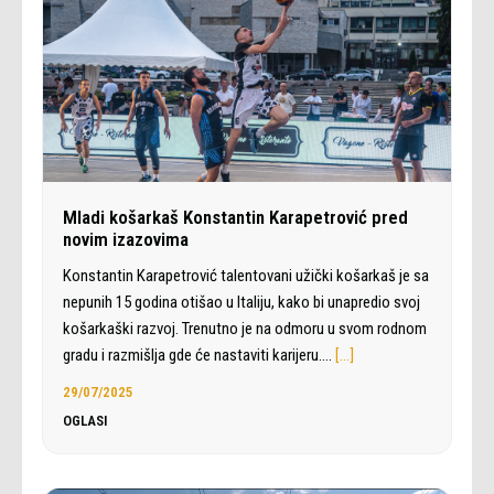
Mladi košarkaš Konstantin Karapetrović pred
novim izazovima
Konstantin Karapetrović talentovani užički košarkaš je sa
nepunih 15 godina otišao u Italiju, kako bi unapredio svoj
košarkaški razvoj. Trenutno je na odmoru u svom rodnom
gradu i razmišlja gde će nastaviti karijeru.…
[…]
29/07/2025
OGLASI