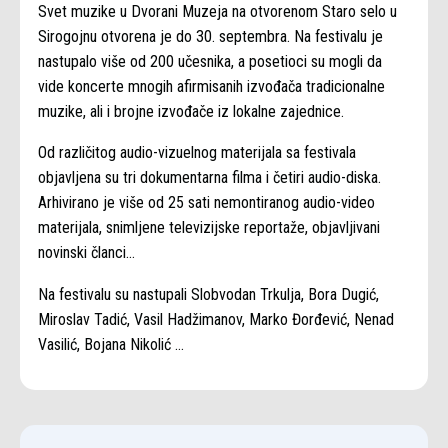
Svet muzike u Dvorani Muzeja na otvorenom Staro selo u
Sirogojnu otvorena je do 30. septembra. Na festivalu je
nastupalo više od 200 učesnika, a posetioci su mogli da
vide koncerte mnogih afirmisanih izvođača tradicionalne
muzike, ali i brojne izvođače iz lokalne zajednice.
Od različitog audio-vizuelnog materijala sa festivala
objavljena su tri dokumentarna filma i četiri audio-diska.
Arhivirano je više od 25 sati nemontiranog audio-video
materijala, snimljene televizijske reportaže, objavljivani
novinski članci…
Na festivalu su nastupali Slobvodan Trkulja, Bora Dugić,
Miroslav Tadić, Vasil Hadžimanov, Marko Đorđević, Nenad
Vasilić, Bojana Nikolić …