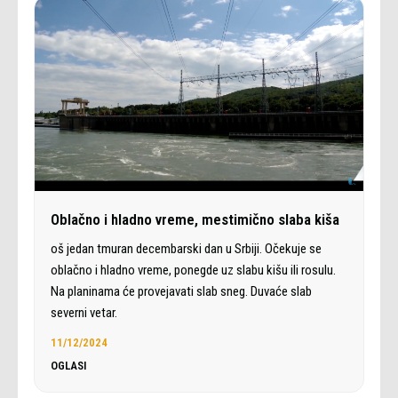
Oblačno i hladno vreme, mestimično slaba kiša
oš jedan tmuran decembarski dan u Srbiji. Očekuje se
oblačno i hladno vreme, ponegde uz slabu kišu ili rosulu.
Na planinama će provejavati slab sneg. Duvaće slab
severni vetar.
11/12/2024
OGLASI