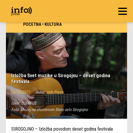
POČETNA
•
KULTURA
Izložba Svet muzike u Sirogojnu – deset godina
festivala
26/08/2021
Autor:
Info Press
Izvor:
ZOOM UE
Foto:
Muzej na otvorenom Staro selo Sirogojno
SIROGOJNO – Izložba povodom deset godina festivala