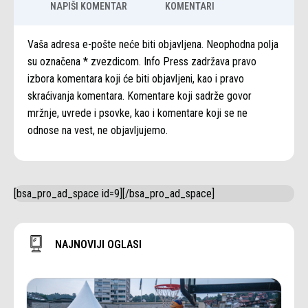
NAPIŠI KOMENTAR
KOMENTARI
Vaša adresa e-pošte neće biti objavljena. Neophodna polja
su označena * zvezdicom. Info Press zadržava pravo
izbora komentara koji će biti objavljeni, kao i pravo
skraćivanja komentara. Komentare koji sadrže govor
mržnje, uvrede i psovke, kao i komentare koji se ne
odnose na vest, ne objavljujemo.
[bsa_pro_ad_space id=9][/bsa_pro_ad_space]
NAJNOVIJI OGLASI