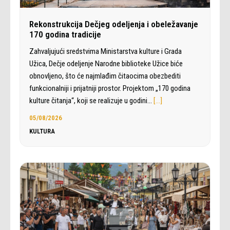
Rekonstrukcija Dečjeg odeljenja i obeležavanje
170 godina tradicije
Zahvaljujući sredstvima Ministarstva kulture i Grada
Užica, Dečje odeljenje Narodne biblioteke Užice biće
obnovljeno, što će najmlađim čitaocima obezbediti
funkcionalniji i prijatniji prostor. Projektom „170 godina
kulture čitanja“, koji se realizuje u godini…
[…]
05/08/2026
KULTURA