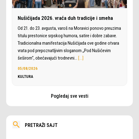
Nušićijada 2026. vraća duh tradicije i smeha
Od 21. do 23. avgusta, varoš na Moravici ponovo preuzima
titulu prestonice srpskog humora, satire i dobre zabave.
Tradicionalna manifestacija Nušićijada ove godine otvara
vrata pod prepoznatljivim sloganom „Pod Nušićevim
šeširom“, obećavajući trodnevni…
[…]
05/08/2026
KULTURA
Pogledaj sve vesti
PRETRAŽI SAJT