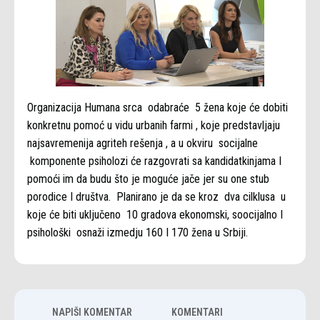
Organizacija Humana srca odabraće 5 žena koje će dobiti
konkretnu pomoć u vidu urbanih farmi , koje predstavljaju
najsavremenija agriteh rešenja , a u okviru socijalne
komponente psiholozi će razgovrati sa kandidatkinjama I
pomoći im da budu što je moguće jače jer su one stub
porodice I društva. Planirano je da se kroz dva cilklusa u
koje će biti uključeno 10 gradova ekonomski, soocijalno I
psihološki osnaži izmedju 160 I 170 žena u Srbiji.
NAPIŠI KOMENTAR
KOMENTARI