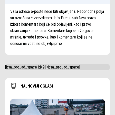
Vaša adresa e-pošte neće biti objavljena. Neophodna polja
su označena * zvezdicom. Info Press zadržava pravo
izbora komentara koji će biti objavljeni, kao i pravo
skraćivanja komentara. Komentare koji sadrže govor
mržnje, uvrede i psovke, kao i komentare koji se ne
odnose na vest, ne objavljujemo.
[bsa_pro_ad_space id=9][/bsa_pro_ad_space]
NAJNOVIJI OGLASI