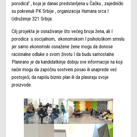
porodica” , koja je danas predstavljena u Čačku , zajednički
su pokrenuli PK Srbije , organizacija Humana srca I
Udruženje 321 Srbija.
Cilj projekta je osnaživanje što većeg broja žena, ali I
porodica u socijalnom, ekonomskom I psihološkom smislu
jer samo ekonomski osnažene žene mogu da donose
racionalne odluke o svom životu I da budu samostalne.
Planirano je da kandidatkinje dobiju sve informacije na koji
način mogu da započnu sostveni posao ili unaprede već
postojeći, da napišu biznis plan ili da plasiraju svoje
proizvode.