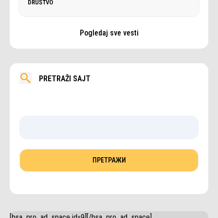
DRUŠTVO
Pogledaj sve vesti
PRETRAŽI SAJT
[bsa_pro_ad_space id=9][/bsa_pro_ad_space]