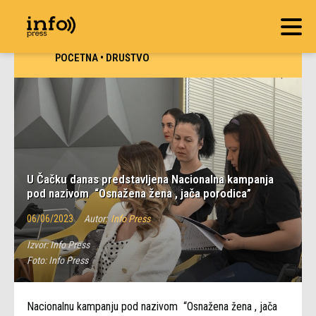
POČETNA
•
DRUŠTVO
U Čačku danas predstavljena Nacionalna kampanja
pod nazivom “Osnažena žena , jača porodica”
06/06/2023
Autor:
Info Press
Izvor:
Info Press
Foto:
Info Press
Nacionalnu kampanju pod nazivom “Osnažena žena , jača