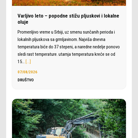
Varljivo leto – popodne stižu pljuskovi i lokalne
oluje
Promenljivo vreme u Srbiji, uz smenu sunčanih perioda i
lokalnih pljuskova sa grmljavinom. Najviša dnevna
temperatura biće do 37 stepeni, a naredne nedelje ponovo
sledi rast temperature. utarnja temperatura kreće se od
15…
[…]
07/08/2026
DRUŠTVO