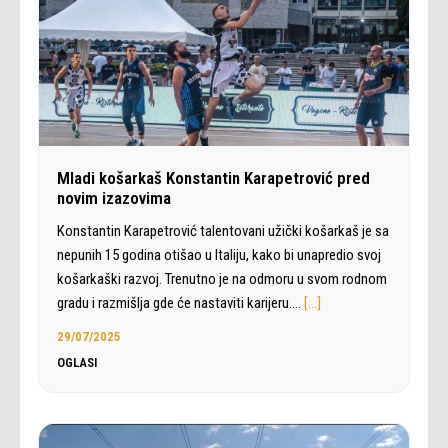
Mladi košarkaš Konstantin Karapetrović pred
novim izazovima
Konstantin Karapetrović talentovani užički košarkaš je sa
nepunih 15 godina otišao u Italiju, kako bi unapredio svoj
košarkaški razvoj. Trenutno je na odmoru u svom rodnom
gradu i razmišlja gde će nastaviti karijeru.…
[…]
29/07/2025
OGLASI