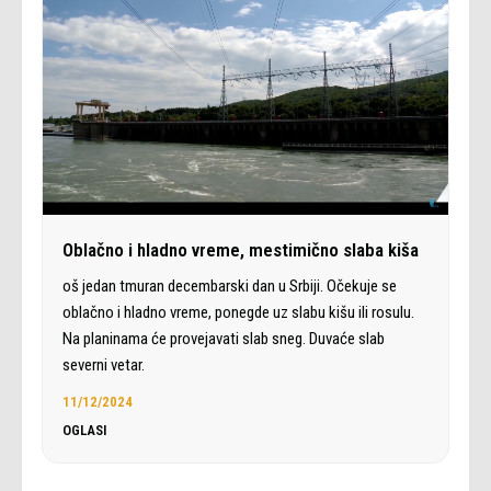
Oblačno i hladno vreme, mestimično slaba kiša
oš jedan tmuran decembarski dan u Srbiji. Očekuje se
oblačno i hladno vreme, ponegde uz slabu kišu ili rosulu.
Na planinama će provejavati slab sneg. Duvaće slab
severni vetar.
11/12/2024
OGLASI