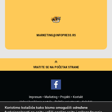
MARKETING@INFOPRESS.RS
VRATITE SE NA POČETAK STRANE
Impresum
•
Marketing
•
Projekti
•
Kontakt
Uslovi korišćenja portala
•
Politika privatnosti
•
Kolačići
Pristup korisničkim podacima
Koristimo kolačiće kako bismo omogućili određene