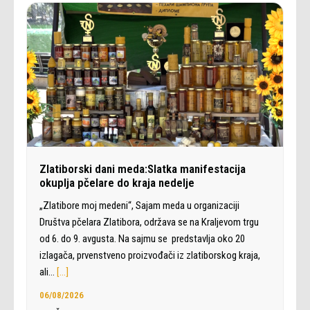
Zlatiborski dani meda:Slatka manifestacija
okuplja pčelare do kraja nedelje
„Zlatibore moj medeni“, Sajam meda u organizaciji
Društva pčelara Zlatibora, održava se na Kraljevom trgu
od 6. do 9. avgusta. Na sajmu se predstavlja oko 20
izlagača, prvenstveno proizvođači iz zlatiborskog kraja,
ali…
[…]
06/08/2026