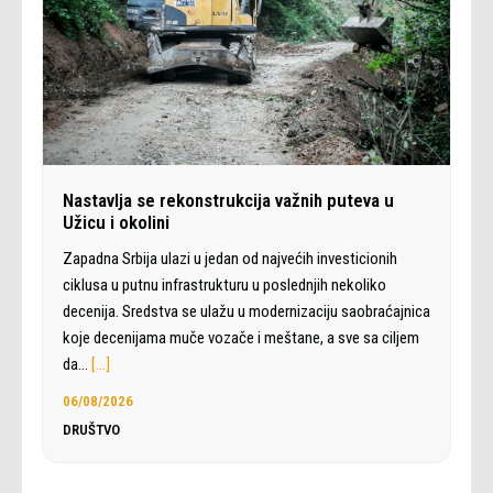
Nastavlja se rekonstrukcija važnih puteva u
Užicu i okolini
Zapadna Srbija ulazi u jedan od najvećih investicionih
ciklusa u putnu infrastrukturu u poslednjih nekoliko
decenija. Sredstva se ulažu u modernizaciju saobraćajnica
koje decenijama muče vozače i meštane, a sve sa ciljem
da…
[…]
06/08/2026
DRUŠTVO