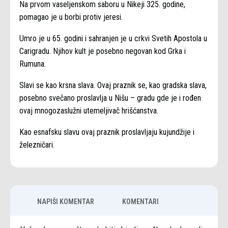
Na prvom vaseljenskom saboru u Nikeji 325. godine,
pomagao je u borbi protiv jeresi.
Umro je u 65. godini i sahranjen je u crkvi Svetih Apostola u
Carigradu. Njihov kult je posebno negovan kod Grka i
Rumuna.
Slavi se kao krsna slava. Ovaj praznik se, kao gradska slava,
posebno svečano proslavlja u Nišu – gradu gde je i rođen
ovaj mnogozaslužni utemeljivač hrišćanstva.
Kao esnafsku slavu ovaj praznik proslavljaju kujundžije i
železničari.
NAPIŠI KOMENTAR
KOMENTARI