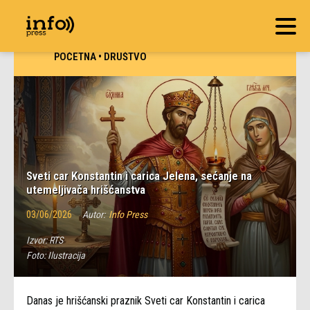
POČETNA
•
DRUŠTVO
Sveti car Konstantin i carica Jelena, sećanje na
utemeljivača hrišćanstva
03/06/2026
Autor:
Info Press
Izvor:
RTS
Foto:
Ilustracija
Danas je hrišćanski praznik Sveti car Konstantin i carica