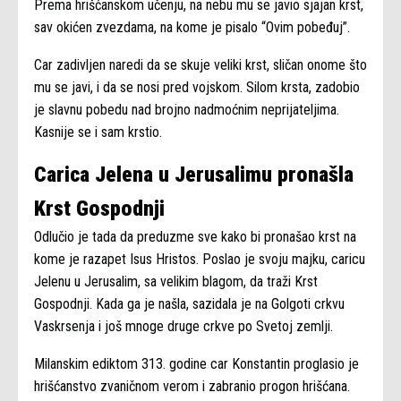
Prema hrišćanskom učenju, na nebu mu se javio sjajan krst,
sav okićen zvezdama, na kome je pisalo “Ovim pobeđuj”.
Car zadivljen naredi da se skuje veliki krst, sličan onome što
mu se javi, i da se nosi pred vojskom. Silom krsta, zadobio
je slavnu pobedu nad brojno nadmoćnim neprijateljima.
Kasnije se i sam krstio.
Carica Jelena u Jerusalimu pronašla
Krst Gospodnji
Odlučio je tada da preduzme sve kako bi pronašao krst na
kome je razapet Isus Hristos. Poslao je svoju majku, caricu
Jelenu u Jerusalim, sa velikim blagom, da traži Krst
Gospodnji. Kada ga je našla, sazidala je na Golgoti crkvu
Vaskrsenja i još mnoge druge crkve po Svetoj zemlji.
Milanskim ediktom 313. godine car Konstantin proglasio je
hrišćanstvo zvaničnom verom i zabranio progon hrišćana.