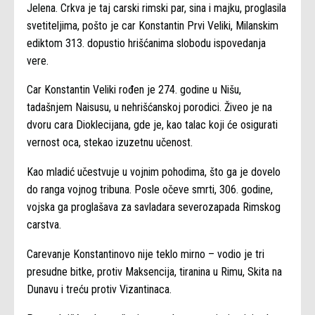
Jelena. Crkva je taj carski rimski par, sina i majku, proglasila
svetiteljima, pošto je car Konstantin Prvi Veliki, Milanskim
ediktom 313. dopustio hrišćanima slobodu ispovedanja
vere.
Car Konstantin Veliki rođen je 274. godine u Nišu,
tadašnjem Naisusu, u nehrišćanskoj porodici. Živeo je na
dvoru cara Dioklecijana, gde je, kao talac koji će osigurati
vernost oca, stekao izuzetnu učenost.
Kao mladić učestvuje u vojnim pohodima, što ga je dovelo
do ranga vojnog tribuna. Posle očeve smrti, 306. godine,
vojska ga proglašava za savladara severozapada Rimskog
carstva.
Carevanje Konstantinovo nije teklo mirno – vodio je tri
presudne bitke, protiv Maksencija, tiranina u Rimu, Skita na
Dunavu i treću protiv Vizantinaca.