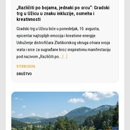
„Različiti po bojama, jednaki po srcu“: Gradski
trg u Užicu u znaku inkluzije, osmeha i
kreativnosti
Gradski trg u Užicu biće u ponedeljak, 10. avgusta,
epicentar najtoplijih emocija i kreativne energije.
Udruženje distrofičara Zlatiborskog okruga otvara svoja
vrata i srce za sugrađane kroz inspirativnu manifestaciju
pod nazivom „Različiti po…
[…]
07/08/2026
DRUŠTVO