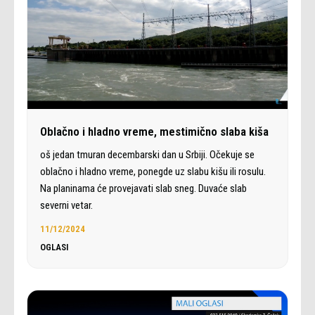
Oblačno i hladno vreme, mestimično slaba kiša
oš jedan tmuran decembarski dan u Srbiji. Očekuje se
oblačno i hladno vreme, ponegde uz slabu kišu ili rosulu.
Na planinama će provejavati slab sneg. Duvaće slab
severni vetar.
11/12/2024
OGLASI