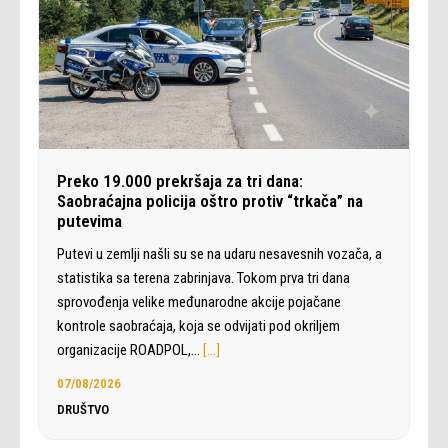
Preko 19.000 prekršaja za tri dana:
Saobraćajna policija oštro protiv “trkača” na
putevima
Putevi u zemlji našli su se na udaru nesavesnih vozača, a
statistika sa terena zabrinjava. Tokom prva tri dana
sprovođenja velike međunarodne akcije pojačane
kontrole saobraćaja, koja se odvijati pod okriljem
organizacije ROADPOL,…
[…]
07/08/2026
DRUŠTVO