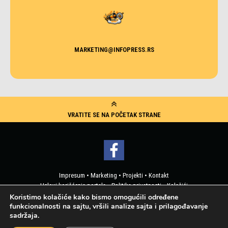
MARKETING@INFOPRESS.RS
VRATITE SE NA POČETAK STRANE
Impresum
•
Marketing
•
Projekti
•
Kontakt
Uslovi korišćenja portala
•
Politika privatnosti
•
Kolačići
Pristup korisničkim podacima
Koristimo kolačiće kako bismo omogućili određene
funkcionalnosti na sajtu, vršili analize sajta i prilagođavanje
sadržaja.
2019 © Info Press - Sva prava zadržana
Web design by Real Media Factory