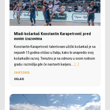
Mladi košarkaš Konstantin Karapetrović pred
novim izazovima
Konstantin Karapetrović talentovani užički košarkaš je sa
nepunih 15 godina otišao u Italiju, kako bi unapredio svoj
košarkaški razvoj. Trenutno je na odmoru u svom rodnom
gradu i razmišlja gde će nastaviti karijeru.…
[…]
29/07/2025
OGLASI