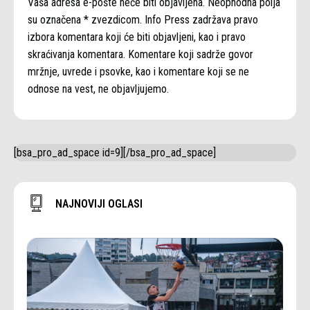
Vaša adresa e-pošte neće biti objavljena. Neophodna polja
su označena * zvezdicom. Info Press zadržava pravo
izbora komentara koji će biti objavljeni, kao i pravo
skraćivanja komentara. Komentare koji sadrže govor
mržnje, uvrede i psovke, kao i komentare koji se ne
odnose na vest, ne objavljujemo.
[bsa_pro_ad_space id=9][/bsa_pro_ad_space]
NAJNOVIJI OGLASI