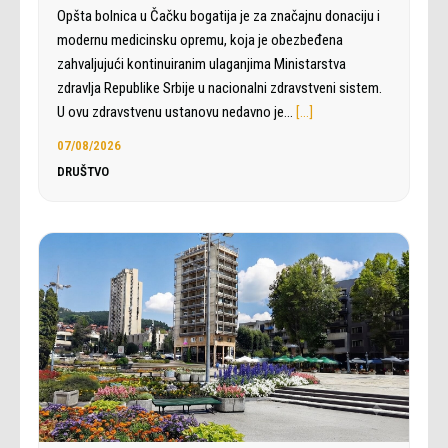
Opšta bolnica u Čačku bogatija je za značajnu donaciju i
modernu medicinsku opremu, koja je obezbeđena
zahvaljujući kontinuiranim ulaganjima Ministarstva
zdravlja Republike Srbije u nacionalni zdravstveni sistem.
U ovu zdravstvenu ustanovu nedavno je…
[…]
07/08/2026
DRUŠTVO