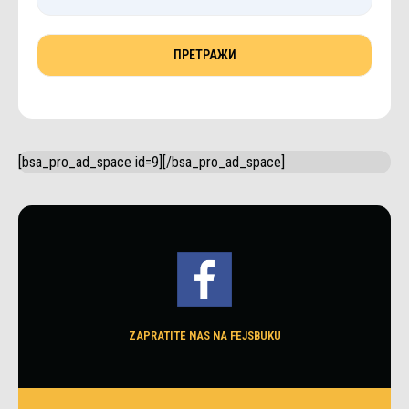
[bsa_pro_ad_space id=9][/bsa_pro_ad_space]
ZAPRATITE NAS NA FEJSBUKU