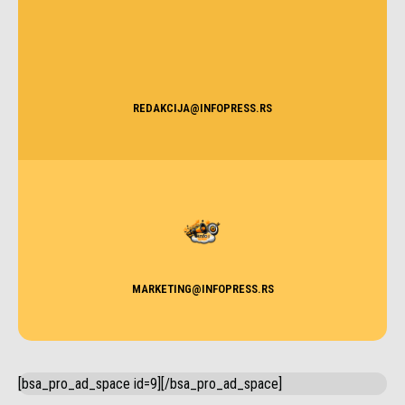
REDAKCIJA@INFOPRESS.RS
MARKETING@INFOPRESS.RS
[bsa_pro_ad_space id=9][/bsa_pro_ad_space]