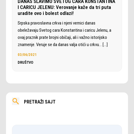
DANAS SLAVIMO SVETOG CARA KONSTANTINA
I CARICU JELENU: Verovanje kaže da tri puta
uradite ovo i bolest odlazi!
Srpska pravoslavna crkva i njeni vernici danas
obeležavaju Svetog cara Konstantina i caricu Jelenu, a
ovaj praznik prate brojni običaji, ali i važno istorijsko
znamenje. Veruje se da danas valja otići u crkvu…
[…]
03/06/2021
DRUŠTVO
PRETRAŽI SAJT