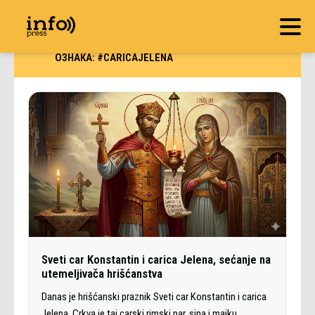
ОЗНАКА:
#CARICAJELENA
Sveti car Konstantin i carica Jelena, sećanje na
utemeljivača hrišćanstva
Danas je hrišćanski praznik Sveti car Konstantin i carica
Jelena. Crkva je taj carski rimski par, sina i majku,