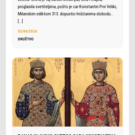
proglasila svetiteljima, pošto je car Konstantin Prvi Veliki,
Milanskim ediktom 313. dopustio hrišćanima slobodu…
[…]
03/06/2026
DRUŠTVO