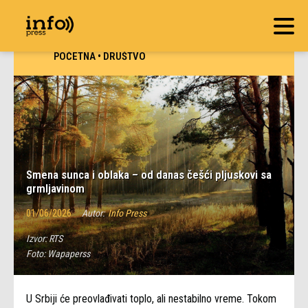
POČETNA
•
DRUŠTVO
Smena sunca i oblaka – od danas češći pljuskovi sa
grmljavinom
01/06/2026
Autor:
Info Press
Izvor:
RTS
Foto:
Wapaperss
U Srbiji će preovlađivati toplo, ali nestabilno vreme. Tokom