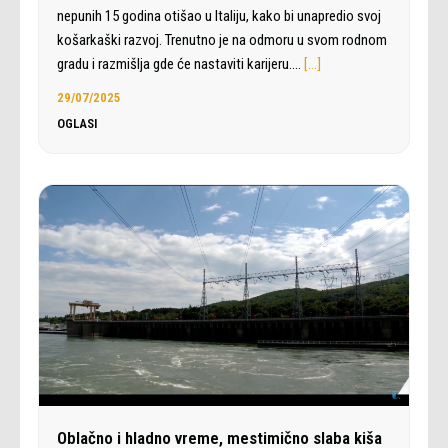
nepunih 15 godina otišao u Italiju, kako bi unapredio svoj
košarkaški razvoj. Trenutno je na odmoru u svom rodnom
gradu i razmišlja gde će nastaviti karijeru.…
[…]
29/07/2025
OGLASI
Oblačno i hladno vreme, mestimično slaba kiša