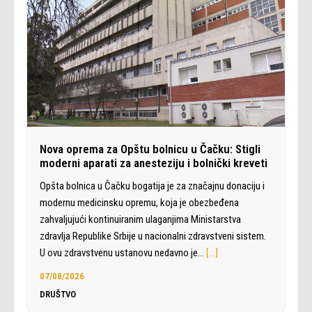
Nova oprema za Opštu bolnicu u Čačku: Stigli
moderni aparati za anesteziju i bolnički kreveti
Opšta bolnica u Čačku bogatija je za značajnu donaciju i
modernu medicinsku opremu, koja je obezbeđena
zahvaljujući kontinuiranim ulaganjima Ministarstva
zdravlja Republike Srbije u nacionalni zdravstveni sistem.
U ovu zdravstvenu ustanovu nedavno je…
[…]
07/08/2026
DRUŠTVO