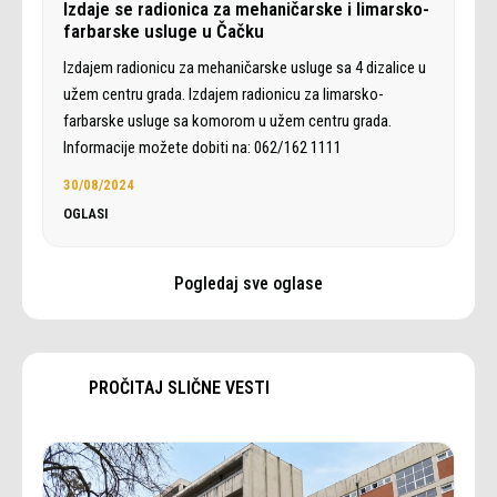
Izdaje se radionica za mehaničarske i limarsko-
farbarske usluge u Čačku
Izdajem radionicu za mehaničarske usluge sa 4 dizalice u
užem centru grada. Izdajem radionicu za limarsko-
farbarske usluge sa komorom u užem centru grada.
Informacije možete dobiti na: 062/162 1111
30/08/2024
OGLASI
Pogledaj sve oglase
PROČITAJ SLIČNE VESTI