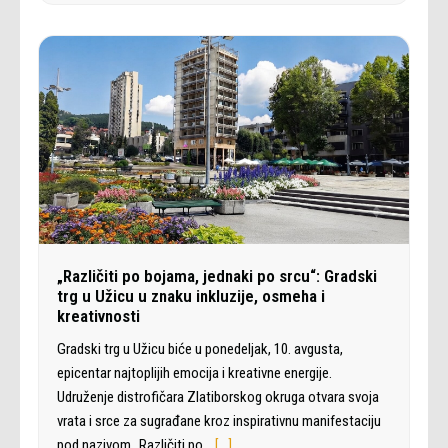
„Različiti po bojama, jednaki po srcu“: Gradski
trg u Užicu u znaku inkluzije, osmeha i
kreativnosti
Gradski trg u Užicu biće u ponedeljak, 10. avgusta,
epicentar najtoplijih emocija i kreativne energije.
Udruženje distrofičara Zlatiborskog okruga otvara svoja
vrata i srce za sugrađane kroz inspirativnu manifestaciju
pod nazivom „Različiti po…
[…]