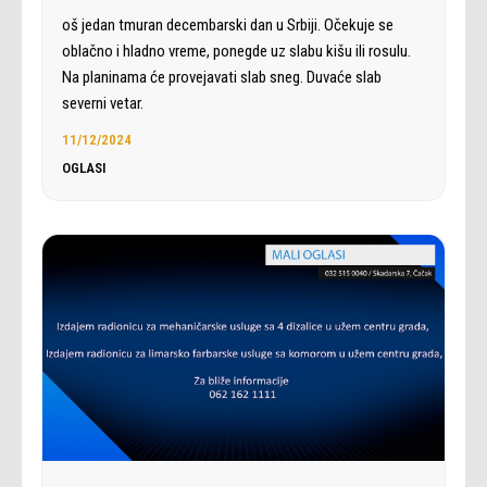
oš jedan tmuran decembarski dan u Srbiji. Očekuje se
oblačno i hladno vreme, ponegde uz slabu kišu ili rosulu.
Na planinama će provejavati slab sneg. Duvaće slab
severni vetar.
11/12/2024
OGLASI