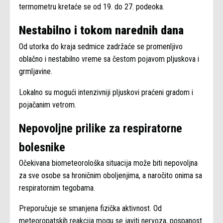
termometru kretaće se od 19. do 27. podeoka.
Nestabilno i tokom narednih dana
Od utorka do kraja sedmice zadržaće se promenljivo
oblačno i nestabilno vreme sa čestom pojavom pljuskova i
grmljavine.
Lokalno su mogući intenzivniji pljuskovi praćeni gradom i
pojačanim vetrom.
Nepovoljne prilike za respiratorne
bolesnike
Očekivana biometeorološka situacija može biti nepovoljna
za sve osobe sa hroničnim oboljenjima, a naročito onima sa
respiratornim tegobama.
Preporučuje se smanjena fizička aktivnost. Od
meteoropatskih reakcija mogu se javiti nervoza, pospanost