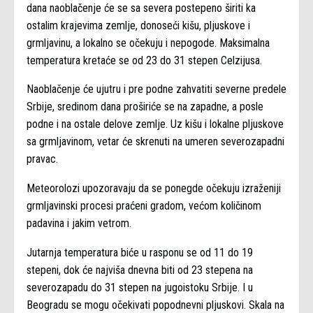
dana naoblačenje će se sa severa postepeno širiti ka
ostalim krajevima zemlje, donoseći kišu, pljuskove i
grmljavinu, a lokalno se očekuju i nepogode. Maksimalna
temperatura kretaće se od 23 do 31 stepen Celzijusa.
Naoblačenje će ujutru i pre podne zahvatiti severne predele
Srbije, sredinom dana proširiće se na zapadne, a posle
podne i na ostale delove zemlje. Uz kišu i lokalne pljuskove
sa grmljavinom, vetar će skrenuti na umeren severozapadni
pravac.
Meteorolozi upozoravaju da se ponegde očekuju izraženiji
grmljavinski procesi praćeni gradom, većom količinom
padavina i jakim vetrom.
Jutarnja temperatura biće u rasponu se od 11 do 19
stepeni, dok će najviša dnevna biti od 23 stepena na
severozapadu do 31 stepen na jugoistoku Srbije. I u
Beogradu se mogu očekivati popodnevni pljuskovi. Skala na