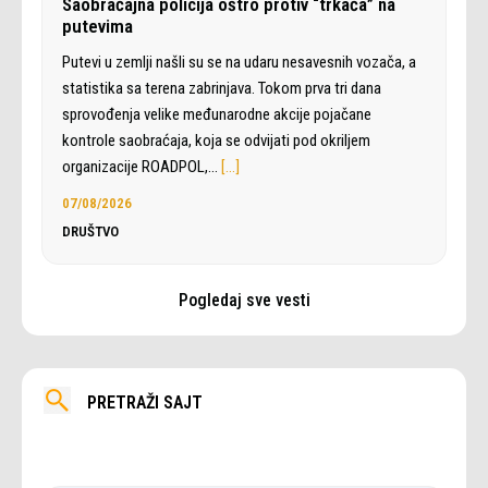
Saobraćajna policija oštro protiv “trkača” na
putevima
Putevi u zemlji našli su se na udaru nesavesnih vozača, a
statistika sa terena zabrinjava. Tokom prva tri dana
sprovođenja velike međunarodne akcije pojačane
kontrole saobraćaja, koja se odvijati pod okriljem
organizacije ROADPOL,…
[…]
07/08/2026
DRUŠTVO
Pogledaj sve vesti
PRETRAŽI SAJT