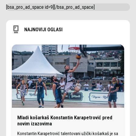
[bsa_pro_ad_space id=9][/bsa_pro_ad_space]
NAJNOVIJI OGLASI
Mladi košarkaš Konstantin Karapetrović pred
novim izazovima
Konstantin Karapetrović talentovani užički košarkaš je sa