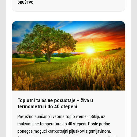
DRUŠTVO
Toplotni talas ne posustaje – živa u
termometru i do 40 stepeni
Pretežno sunčano i veoma toplo vreme u Srbiji, uz
maksimalne temperature do 40 stepeni. Posle podne
ponegde mogući kratkotrajni pljuskovi s grmljavinom.