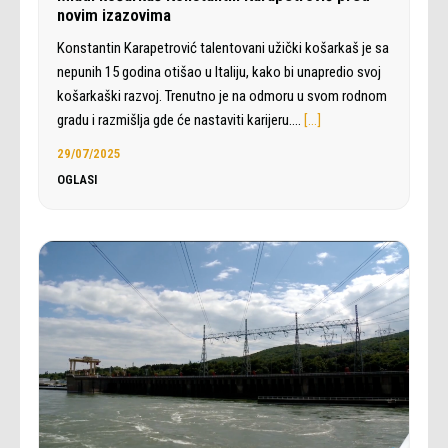
novim izazovima
Konstantin Karapetrović talentovani užički košarkaš je sa
nepunih 15 godina otišao u Italiju, kako bi unapredio svoj
košarkaški razvoj. Trenutno je na odmoru u svom rodnom
gradu i razmišlja gde će nastaviti karijeru.…
[…]
29/07/2025
OGLASI