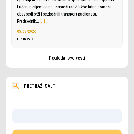
Lučani s ciljem da se unapredi rad Službe hitne pomoći i
obezbedi brži i bezbedniji transport pacijenata.
Predsednik…
[…]
05/08/2026
DRUŠTVO
Pogledaj sve vesti
PRETRAŽI SAJT