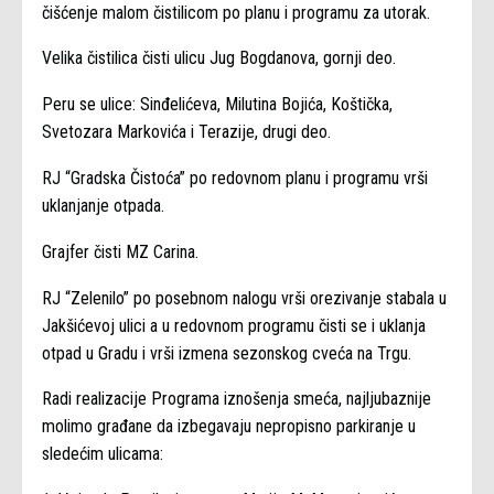
čišćenje malom čistilicom po planu i programu za utorak.
Velika čistilica čisti ulicu Jug Bogdanova, gornji deo.
Peru se ulice: Sinđelićeva, Milutina Bojića, Koštička,
Svetozara Markovića i Terazije, drugi deo.
RJ “Gradska Čistoća” po redovnom planu i programu vrši
uklanjanje otpada.
Grajfer čisti MZ Carina.
RJ “Zelenilo” po posebnom nalogu vrši orezivanje stabala u
Jakšićevoj ulici a u redovnom programu čisti se i uklanja
otpad u Gradu i vrši izmena sezonskog cveća na Trgu.
Radi realizacije Programa iznošenja smeća, najljubaznije
molimo građane da izbegavaju nepropisno parkiranje u
sledećim ulicama: