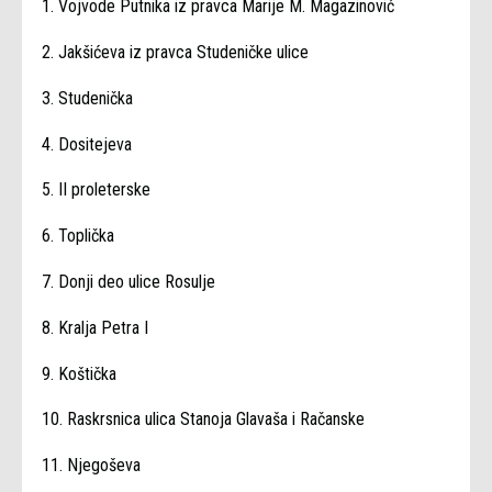
1. Vojvode Putnika iz pravca Marije M. Magazinović
2. Jakšićeva iz pravca Studeničke ulice
3. Studenička
4. Dositejeva
5. II proleterske
6. Toplička
7. Donji deo ulice Rosulje
8. Kralja Petra I
9. Koštička
10. Raskrsnica ulica Stanoja Glavaša i Račanske
11. Njegoševa