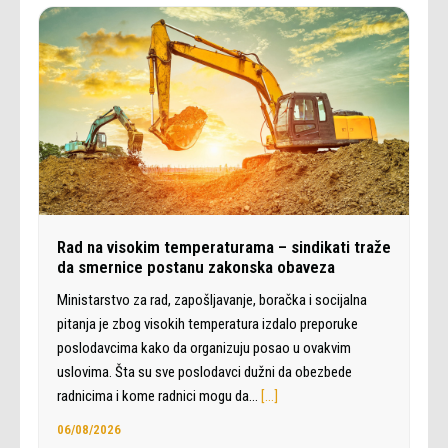
Rad na visokim temperaturama – sindikati traže
da smernice postanu zakonska obaveza
Ministarstvo za rad, zapošljavanje, boračka i socijalna
pitanja je zbog visokih temperatura izdalo preporuke
poslodavcima kako da organizuju posao u ovakvim
uslovima. Šta su sve poslodavci dužni da obezbede
radnicima i kome radnici mogu da…
[…]
06/08/2026