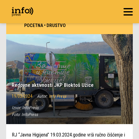
POČETNA
•
DRUŠTVO
Redovne aktivnosti JKP Bioktoš Užice
19/03/2024
Autor:
Info Press
Izvor:
InfoPress
Foto:
InfoPress
RJ “Javna Higijena” 19.03.2024.godine vrši ručno čišćenje i