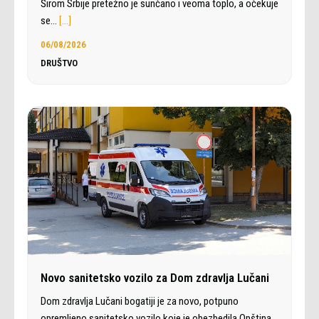
Širom Srbije pretežno je sunčano i veoma toplo, a očekuje
se…
[…]
06/08/2026
DRUŠTVO
Novo sanitetsko vozilo za Dom zdravlja Lučani
Dom zdravlja Lučani bogatiji je za novo, potpuno
opremljeno sanitetsko vozilo koje je obezbedila Opština