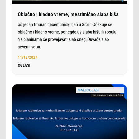
Oblačno i hladno vreme, mestimično slaba kiša
oš jedan tmuran decembarski dan u Srbiji. Očekuje se
oblačno i hladno vreme, ponegde uz slabu kišu ili rosulu.
Na planinama će provejavati slab sneg. Duvaće slab
severni vetar.
11/12/2024
OGLASI