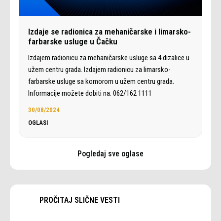
Izdaje se radionica za mehaničarske i limarsko-
farbarske usluge u Čačku
Izdajem radionicu za mehaničarske usluge sa 4 dizalice u
užem centru grada. Izdajem radionicu za limarsko-
farbarske usluge sa komorom u užem centru grada.
Informacije možete dobiti na: 062/162 1111
30/08/2024
OGLASI
Pogledaj sve oglase
PROČITAJ SLIČNE VESTI