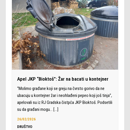
Apel JKP “Bioktoš”: Žar na bacati u kontejner
“Molimo građane koji se greju na čvrsto gorivo da ne
ubacuju u kontejner žar i neohlađeni pepeo koji još tinja”,
apelovali su iz RJ Gradska čistpća JKP Bioktoš. Podsetili
su da građani mogu…
[…]
26/02/2026
DRUŠTVO