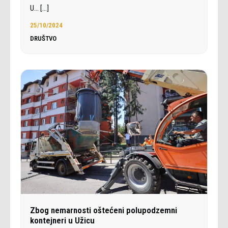
U…
[…]
25/10/2024
DRUŠTVO
Zbog nemarnosti oštećeni polupodzemni
kontejneri u Užicu