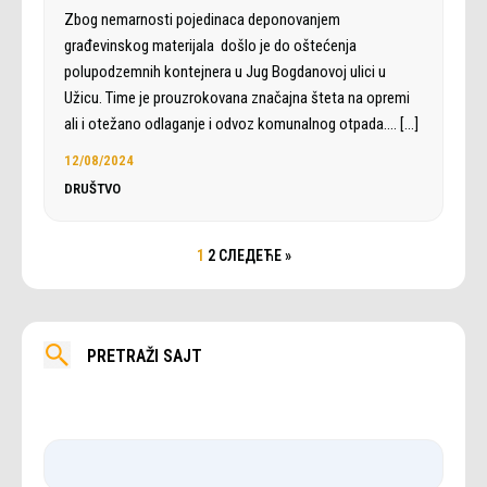
Zbog nemarnosti pojedinaca deponovanjem
građevinskog materijala došlo je do oštećenja
polupodzemnih kontejnera u Jug Bogdanovoj ulici u
Užicu. Time je prouzrokovana značajna šteta na opremi
ali i otežano odlaganje i odvoz komunalnog otpada.…
[…]
12/08/2024
DRUŠTVO
1
2
СЛЕДЕЋЕ »
PRETRAŽI SAJT