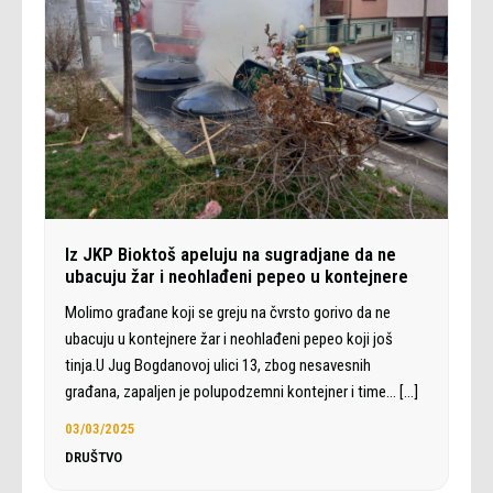
Iz JKP Bioktoš apeluju na sugradjane da ne
ubacuju žar i neohlađeni pepeo u kontejnere
Molimo građane koji se greju na čvrsto gorivo da ne
ubacuju u kontejnere žar i neohlađeni pepeo koji još
tinja.U Jug Bogdanovoj ulici 13, zbog nesavesnih
građana, zapaljen je polupodzemni kontejner i time…
[…]
03/03/2025
DRUŠTVO