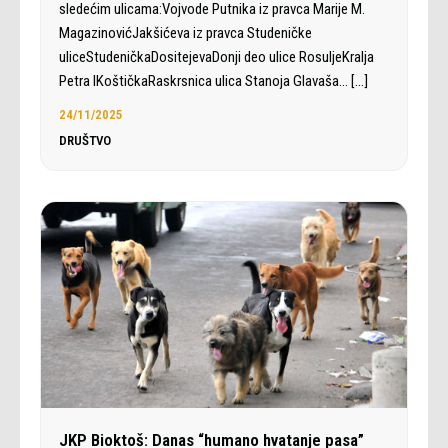
sledećim ulicama:Vojvode Putnika iz pravca Marije M.
MagazinovićJakšićeva iz pravca Studeničke
uliceStudeničkaDositejevaDonji deo ulice RosuljeKralja
Petra IKoštičkaRaskrsnica ulica Stanoja Glavaša…
[…]
24/11/2025
DRUŠTVO
JKP Bioktoš: Danas “humano hvatanje pasa”