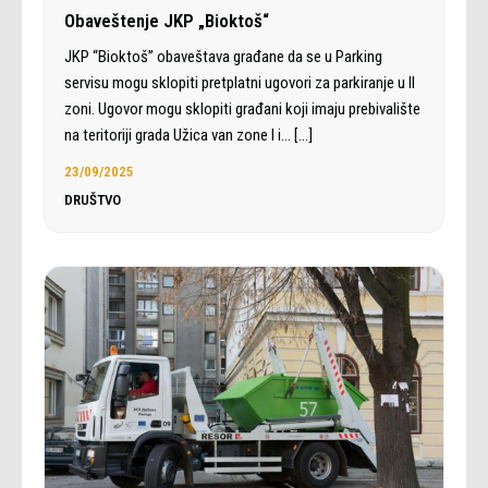
Obaveštenje JKP „Bioktoš“
JKP “Bioktoš” obaveštava građane da se u Parking
servisu mogu sklopiti pretplatni ugovori za parkiranje u II
zoni. Ugovor mogu sklopiti građani koji imaju prebivalište
na teritoriji grada Užica van zone I i…
[…]
23/09/2025
DRUŠTVO