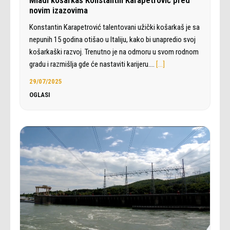
novim izazovima
Konstantin Karapetrović talentovani užički košarkaš je sa
nepunih 15 godina otišao u Italiju, kako bi unapredio svoj
košarkaški razvoj. Trenutno je na odmoru u svom rodnom
gradu i razmišlja gde će nastaviti karijeru.…
[…]
29/07/2025
OGLASI