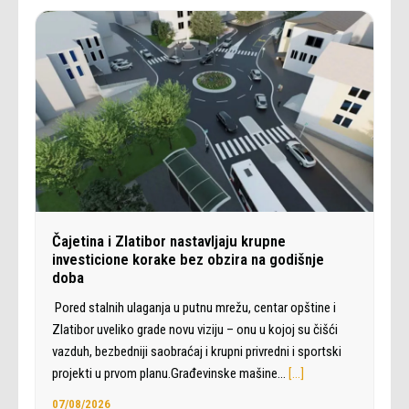
Čajetina i Zlatibor nastavljaju krupne
investicione korake bez obzira na godišnje
doba
Pored stalnih ulaganja u putnu mrežu, centar opštine i
Zlatibor uveliko grade novu viziju – onu u kojoj su čišći
vazduh, bezbedniji saobraćaj i krupni privredni i sportski
projekti u prvom planu.Građevinske mašine…
[…]
07/08/2026