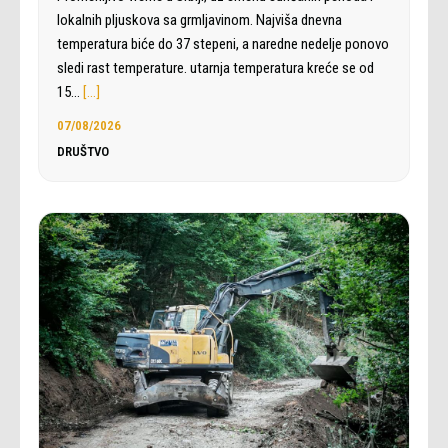
lokalnih pljuskova sa grmljavinom. Najviša dnevna
temperatura biće do 37 stepeni, a naredne nedelje ponovo
sledi rast temperature. utarnja temperatura kreće se od
15…
[…]
07/08/2026
DRUŠTVO