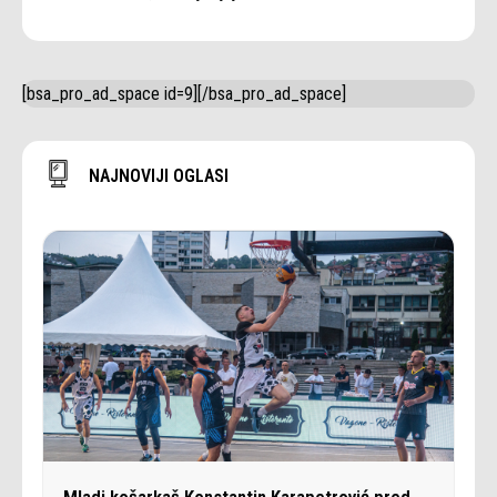
[bsa_pro_ad_space id=9][/bsa_pro_ad_space]
NAJNOVIJI OGLASI
Mladi košarkaš Konstantin Karapetrović pred