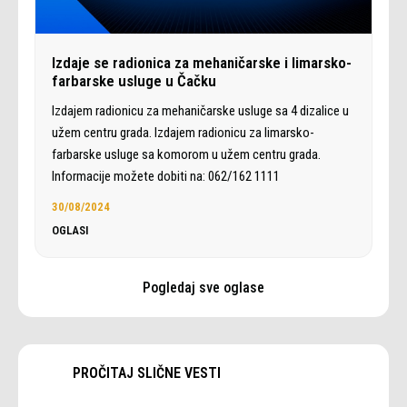
Izdaje se radionica za mehaničarske i limarsko-
farbarske usluge u Čačku
Izdajem radionicu za mehaničarske usluge sa 4 dizalice u
užem centru grada. Izdajem radionicu za limarsko-
farbarske usluge sa komorom u užem centru grada.
Informacije možete dobiti na: 062/162 1111
30/08/2024
OGLASI
Pogledaj sve oglase
PROČITAJ SLIČNE VESTI