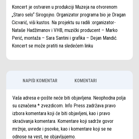
Koncert je ostvaren u produkciji Muzeja na otvorenom
„Staro selo“ Sirogojno. Organizator programa bio je Dragan
Cicvarić, viši kustos. Na projektu su radili :organizator-
Nataše Hadžimanov i VHB, muzički producent – Marko
Perić, montaža – Sara Santini i grafika – Dejan Mandić.
Koncert se može pratiti na sledećem linku
NAPIŠI KOMENTAR
KOMENTARI
Vaša adresa e-pošte neće biti objavljena. Neophodna polja
su označena * zvezdicom. Info Press zadržava pravo
izbora komentara koji će biti objavljeni, kao i pravo
skraćivanja komentara. Komentare koji sadrže govor
mržnje, uvrede i psovke, kao i komentare koji se ne
odnose na vest, ne objavljujemo.