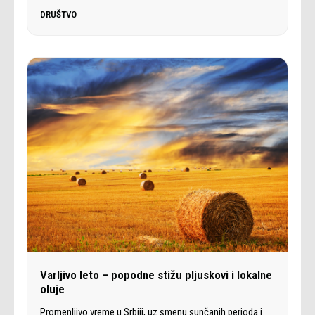
DRUŠTVO
Varljivo leto – popodne stižu pljuskovi i lokalne
oluje
Promenljivo vreme u Srbiji, uz smenu sunčanih perioda i