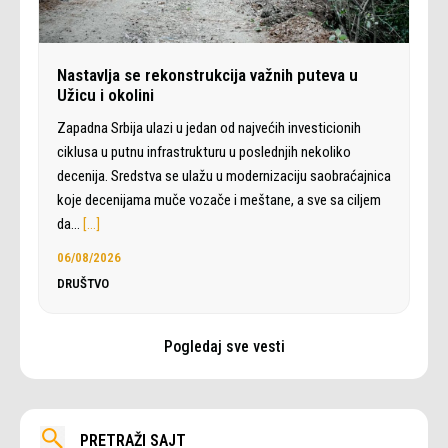
Nastavlja se rekonstrukcija važnih puteva u
Užicu i okolini
Zapadna Srbija ulazi u jedan od najvećih investicionih
ciklusa u putnu infrastrukturu u poslednjih nekoliko
decenija. Sredstva se ulažu u modernizaciju saobraćajnica
koje decenijama muče vozače i meštane, a sve sa ciljem
da…
[…]
06/08/2026
DRUŠTVO
Pogledaj sve vesti
PRETRAŽI SAJT