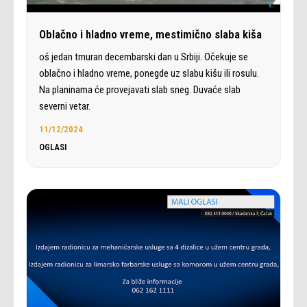
Oblačno i hladno vreme, mestimično slaba kiša
oš jedan tmuran decembarski dan u Srbiji. Očekuje se
oblačno i hladno vreme, ponegde uz slabu kišu ili rosulu.
Na planinama će provejavati slab sneg. Duvaće slab
severni vetar.
11/12/2024
OGLASI