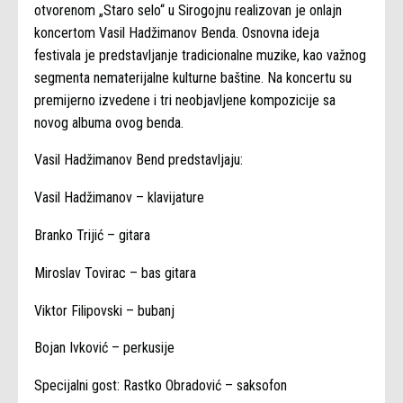
otvorenom „Staro selo“ u Sirogojnu realizovan je onlajn
koncertom Vasil Hadžimanov Benda. Osnovna ideja
festivala je predstavljanje tradicionalne muzike, kao važnog
segmenta nematerijalne kulturne baštine. Na koncertu su
premijerno izvedene i tri neobjavljene kompozicije sa
novog albuma ovog benda.
Vasil Hadžimanov Bend predstavljaju:
Vasil Hadžimanov – klavijature
Branko Trijić – gitara
Miroslav Tovirac – bas gitara
Viktor Filipovski – bubanj
Bojan Ivković – perkusije
Specijalni gost: Rastko Obradović – saksofon