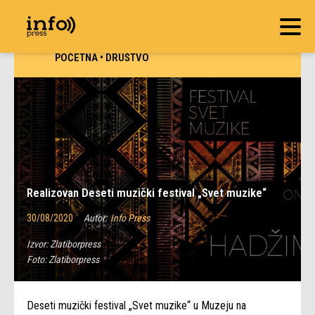
POČETNA
•
DRUŠTVO
Realizovan Deseti muzički festival „Svet muzike“
30/08/2020
Autor:
Info Press
Izvor:
Zlatiborpress
Foto:
Zlatiborpress
Deseti muzički festival „Svet muzike“ u Muzeju na