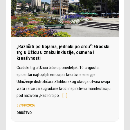
„Različiti po bojama, jednaki po srcu“: Gradski
trg u Užicu u znaku inkluzije, osmeha i
kreativnosti
Gradski trg u Užicu biće u ponedeljak, 10. avgusta,
epicentar najtoplijih emocija i kreativne energije.
Udruženje distrofičara Zlatiborskog okruga otvara svoja
vrata i srce za sugrađane kroz inspirativnu manifestaciju
pod nazivom „Različiti po…
[…]
07/08/2026
DRUŠTVO