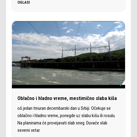
OGLASI
Oblačno i hladno vreme, mestimično slaba kiša
oš jedan tmuran decembarski dan u Srbiji. Očekuje se
oblačno i hladno vreme, ponegde uz slabu kišu ili rosulu.
Na planinama će provejavati slab sneg. Duvaće slab
severni vetar.