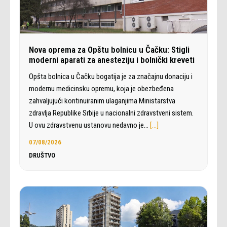
Nova oprema za Opštu bolnicu u Čačku: Stigli
moderni aparati za anesteziju i bolnički kreveti
Opšta bolnica u Čačku bogatija je za značajnu donaciju i
modernu medicinsku opremu, koja je obezbeđena
zahvaljujući kontinuiranim ulaganjima Ministarstva
zdravlja Republike Srbije u nacionalni zdravstveni sistem.
U ovu zdravstvenu ustanovu nedavno je…
[…]
07/08/2026
DRUŠTVO