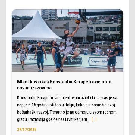
Mladi košarkaš Konstantin Karapetrović pred
novim izazovima
Konstantin Karapetrović talentovani užički košarkaš je sa
nepunih 15 godina otišao u Italiju, kako bi unapredio svoj
košarkaški razvoj. Trenutno je na odmoru u svom rodnom
gradu i razmišlja gde će nastaviti karijeru.…
[…]
29/07/2025