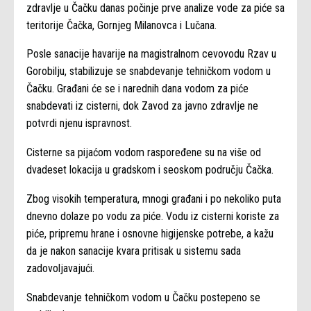
zdravlje u Čačku danas počinje prve analize vode za piće sa
teritorije Čačka, Gornjeg Milanovca i Lučana.
Posle sanacije havarije na magistralnom cevovodu Rzav u
Gorobilju, stabilizuje se snabdevanje tehničkom vodom u
Čačku. Građani će se i narednih dana vodom za piće
snabdevati iz cisterni, dok Zavod za javno zdravlje ne
potvrdi njenu ispravnost.
Cisterne sa pijaćom vodom raspoređene su na više od
dvadeset lokacija u gradskom i seoskom području Čačka.
Zbog visokih temperatura, mnogi građani i po nekoliko puta
dnevno dolaze po vodu za piće. Vodu iz cisterni koriste za
piće, pripremu hrane i osnovne higijenske potrebe, a kažu
da je nakon sanacije kvara pritisak u sistemu sada
zadovoljavajući.
Snabdevanje tehničkom vodom u Čačku postepeno se