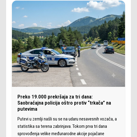
Preko 19.000 prekršaja za tri dana:
Saobraćajna policija oštro protiv “trkača” na
putevima
Putevi u zemlji našli su se na udaru nesavesnih vozača, a
statistika sa terena zabrinjava. Tokom prva tri dana
sprovođenja velike međunarodne akcije pojačane