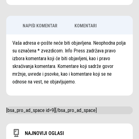
NAPIŠI KOMENTAR
KOMENTARI
Vaša adresa e-pošte neće biti objavljena. Neophodna polja
su označena * zvezdicom. Info Press zadržava pravo
izbora komentara koji će biti objavljeni, kao i pravo
skraćivanja komentara. Komentare koji sadrže govor
mržnje, uvrede i psovke, kao i komentare koji se ne
odnose na vest, ne objavljujemo.
[bsa_pro_ad_space id=9][/bsa_pro_ad_space]
NAJNOVIJI OGLASI