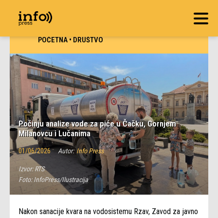
POČETNA
•
DRUŠTVO
Počinju analize vode za piće u Čačku, Gornjem
Milanovcu i Lučanima
01/06/2026
Autor:
Info Press
Izvor:
RTS
Foto:
InfoPress/Ilustracija
Nakon sanacije kvara na vodosistemu Rzav, Zavod za javno