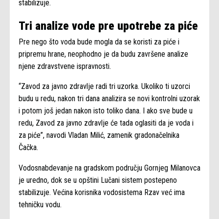
stabilizuje.
Tri analize vode pre upotrebe za piće
Pre nego što voda bude mogla da se koristi za piće i
pripremu hrane, neophodno je da budu završene analize
njene zdravstvene ispravnosti.
“Zavod za javno zdravlje radi tri uzorka. Ukoliko ti uzorci
budu u redu, nakon tri dana analizira se novi kontrolni uzorak
i potom još jedan nakon isto toliko dana. I ako sve bude u
redu, Zavod za javno zdravlje će tada oglasiti da je voda i
za piće”, navodi Vladan Milić, zamenik gradonačelnika
Čačka.
Vodosnabdevanje na gradskom području Gornjeg Milanovca
je uredno, dok se u opštini Lučani sistem postepeno
stabilizuje. Većina korisnika vodosistema Rzav već ima
tehničku vodu.