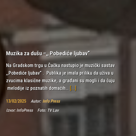
Muzika za dušu –,, Pobediće ljubav”
Na Gradskom trgu u Čačku nastupio je muzički sastav
,,Pobediće ljubav” . Publika je imala priliku da uživa u
zvucima klasične muzike, a građani su mogli i da čuju
melodije iz poznatih domaćih…
[...]
13/02/2025
Autor:
Info Press
Izvor:
InfoPress
Foto:
TV Lav