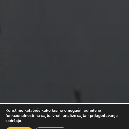
Koristimo kolačiće kako bismo omogućili određene
funkcionalnosti na sajtu, vršili analize sajta i prilagođavanje
sadržaja.