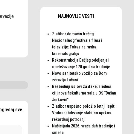
NAJNOVIJE VESTI
ervacije
Zlatibor domaćin trećeg
Nacionalnog festivala filma i
televizije: Fokus na rusku
kinematografiju
Rekonstrukcija Dečjeg odeljenja i
obeležavanje 170 godina tradicije
Novo sanitetsko vozilo za Dom
zdravlja Lučani
Bezbedniji uslovi za đake, sledeći
cilj nova fiskulturna sala u OŠ “Dušan
Jerković”
Zlatibor uspešno položio letnji ispit:
ogledaj sve
Vodosnabdevanje stabilno uprkos
rekordnoj potrošnji
Nušićijada 2026. vraća duh tradicije i
smeha