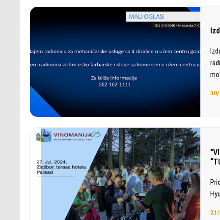
Iz
Izd
rad
mož
30/
“V
“T
Pri
Hyu
21/