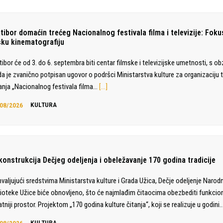
atibor domaćin trećeg Nacionalnog festivala filma i televizije: Foku
sku kinematografiju
tibor će od 3. do 6. septembra biti centar filmske i televizijske umetnosti, s o
da je zvanično potpisan ugovor o podršci Ministarstva kulture za organizaciju 
anja „Nacionalnog festivala filma…
[…]
08/2026
KULTURA
konstrukcija Dečjeg odeljenja i obeležavanje 170 godina tradicije
valjujući sredstvima Ministarstva kulture i Grada Užica, Dečje odeljenje Narod
lioteke Užice biće obnovljeno, što će najmlađim čitaocima obezbediti funkciona
jatniji prostor. Projektom „170 godina kulture čitanja“, koji se realizuje u godini
08/2026
KULTURA