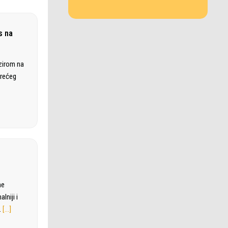
s na
bzirom na
trećeg
ne
lniji i
…
[…]