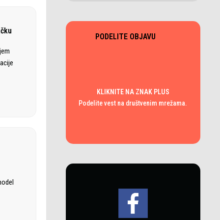
ačku
PODELITE OBJAVU
ajem
acije
KLIKNITE NA ZNAK PLUS
Podelite vest na društvenim mrežama.
model