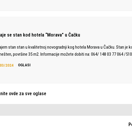
daje se stan kod hotela “Morava” u Čačku
ajem stan stan u kvalitetnoj novogradnji kog hotela Morava u Čačku. Stan je 
ešten, površine 35 m2. Informacije možete dobiti na: 064/ 148 03 77 064 /510
03/2024
OGLASI
knite ovde za sve oglase
P