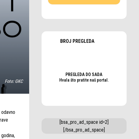
BROJ PREGLEDA
PREGLEDA DO SADA
Hvala što pratite naš portal.
Foto:
GKC
a odavno
prave
[bsa_pro_ad_space id=2]
[/bsa_pro_ad_space]
 godina,