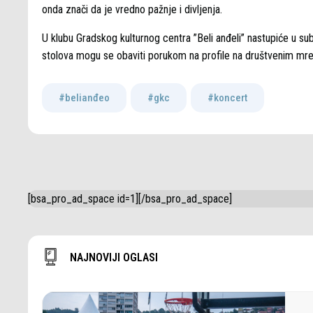
onda znači da je vredno pažnje i divljenja.
U klubu Gradskog kulturnog centra ”Beli anđeli” nastupiće u su
stolova mogu se obaviti porukom na profile na društvenim mrež
#belianđeo
,
#gkc
,
#koncert
[bsa_pro_ad_space id=1][/bsa_pro_ad_space]
NAJNOVIJI OGLASI