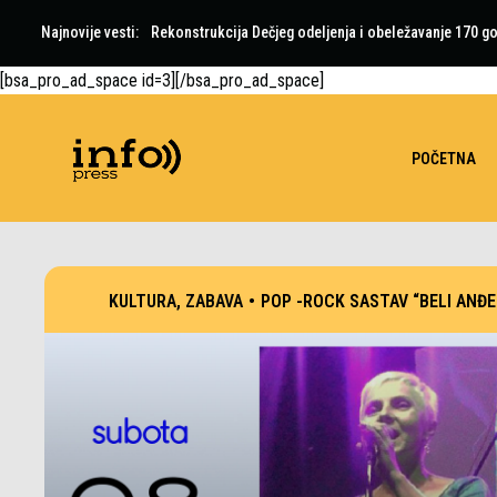
Najnovije vesti:
Rekonstrukcija Dečjeg odeljenja i obeležavanje 170 go
[bsa_pro_ad_space id=3][/bsa_pro_ad_space]
POČETNA
KULTURA
,
ZABAVA
•
POP -ROCK SASTAV “BELI ANĐE