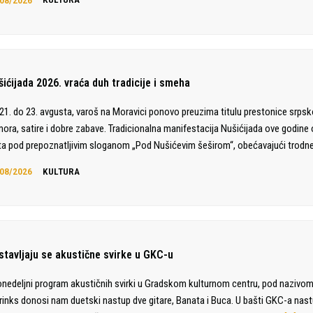
šićijada 2026. vraća duh tradicije i smeha
21. do 23. avgusta, varoš na Moravici ponovo preuzima titulu prestonice srps
ora, satire i dobre zabave. Tradicionalna manifestacija Nušićijada ove godine 
ta pod prepoznatljivim sloganom „Pod Nušićevim šeširom“, obećavajući trodn
08/2026
KULTURA
stavljaju se akustične svirke u GKC-u
nedeljni program akustičnih svirki u Gradskom kulturnom centru, pod nazivom
rinks donosi nam duetski nastup dve gitare, Banata i Buca. U bašti GKC-a nas