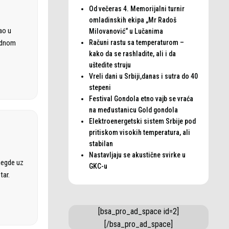
Od večeras 4. Memorijalni turnir
omladinskih ekipa „Mr Radoš
ao u
Milovanović“ u Lučanima
Računi rastu sa temperaturom –
rodnom
kako da se rashladite, ali i da
uštedite struju
Vreli dani u Srbiji,danas i sutra do 40
stepeni
Festival Gondola etno vajb se vraća
na međustanicu Gold gondola
Elektroenergetski sistem Srbije pod
pritiskom visokih temperatura, ali
stabilan
Nastavljaju se akustične svirke u
negde uz
GKC-u
tar.
[bsa_pro_ad_space id=2]
[/bsa_pro_ad_space]