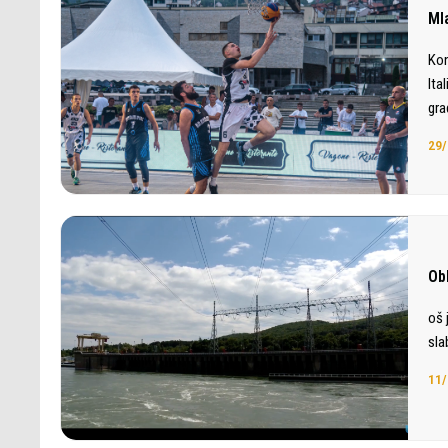
Ml
Kon
Ita
gra
29/
Ob
oš 
sla
11/