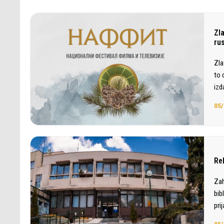
Zl
ru
Zla
to 
izd
05/
Re
Zah
bib
pri
05/