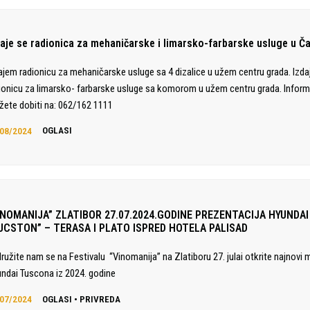
daje se radionica za mehaničarske i limarsko-farbarske usluge u Č
ajem radionicu za mehaničarske usluge sa 4 dizalice u užem centru grada. Izd
ionicu za limarsko- farbarske usluge sa komorom u užem centru grada. Inform
ete dobiti na: 062/162 1111
08/2024
OGLASI
INOMANIJA” ZLATIBOR 27.07.2024.GODINE PREZENTACIJA HYUNDAI
UCSTON” – TERASA I PLATO ISPRED HOTELA PALISAD
družite nam se na Festivalu “Vinomanija” na Zlatiboru 27. julai otkrite najnovi 
ndai Tuscona iz 2024. godine
07/2024
OGLASI
•
PRIVREDA