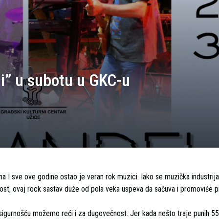
li” u subotu u GKC-u
ina I sve ove godine ostao je veran rok muzici. Iako se muzička industrij
ost, ovaj rock sastav duže od pola veka uspeva da sačuva i promoviše 
a sigurnošću možemo reći i za dugovečnost. Jer kada nešto traje punih 55