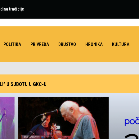
dina tradicije
POLITIKA
PRIVREDA
DRUŠTVO
HRONIKA
KULTURA
LI” U SUBOTU U GKC-U