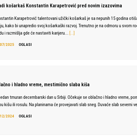
adi košarkaš Konstantin Karapetrović pred novim izazovima
stantin Karapetrović talentovani užički košarkaš je sa nepunih 15 godina otiš
liju, kako bi unapredio svoj košarkaški razvoj. Trenutno je na odmoru u svom 
du i razmišlja gde će nastaviti karijeru.…
[…]
07/2025
OGLASI
lačno i hladno vreme, mestimično slaba kiša
jedan tmuran decembarski dan u Srbiji. Očekuje se oblačno i hladno vreme, po
bu kišu ili rosulu. Na planinama će provejavati slab sneg. Duvaće slab severni ve
12/2024
OGLASI