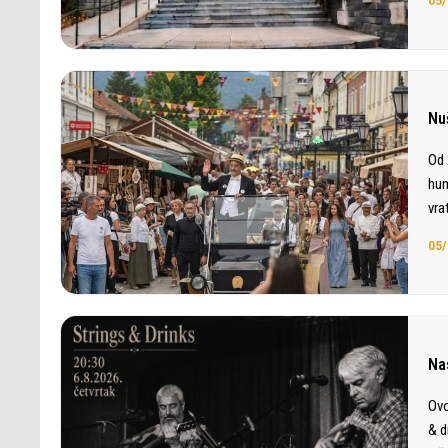
Nu
Od 
hum
vra
05/
Na
Ovo
& d