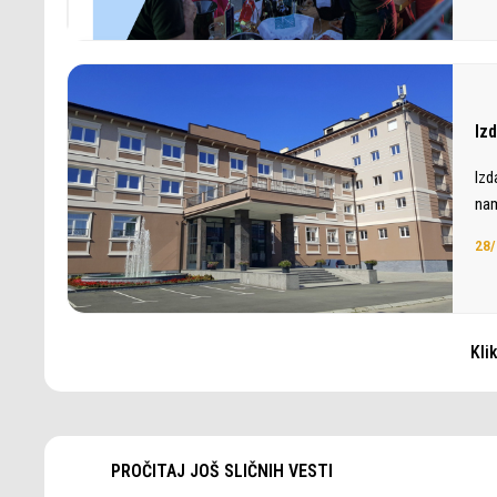
Iz
Izd
nam
28/
Kli
PROČITAJ JOŠ SLIČNIH VESTI