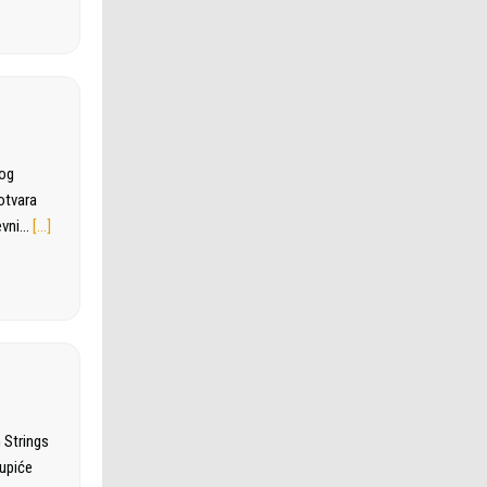
kog
otvara
evni…
[…]
 Strings
tupiće