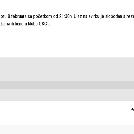
botu 8.februara sa početkom od 21:30h. Ulaz na svirku je slobodan a rez
ama ili lično u klubu GKC-a.
P