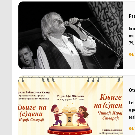
Pr
In 
muz
79.
04/
Ot
Let
u p
rea
04/