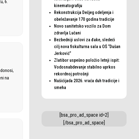
u, 6.
kinematografiju
Rekonstrukcija Dečjeg odeljenja i
obeležavanje 170 godina tradicije
Novo sanitetsko vozilo za Dom
zdravlja Lučani
Bezbedniji uslovi za đake, sledeći
cilj nova fiskulturna sala u OŠ “Dušan
Jerković”
Zlatibor uspešno položio letnji ispit:
Vodosnabdevanje stabilno uprkos
 donosi,
rekordnoj potrošnji
eni na
Nušićijada 2026. vraća duh tradicije i
smeha
[bsa_pro_ad_space id=2]
[/bsa_pro_ad_space]