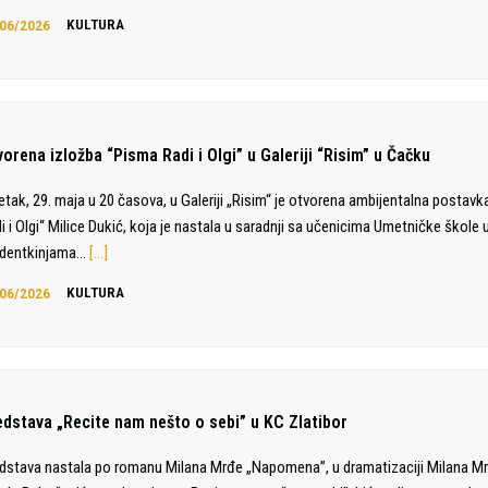
06/2026
KULTURA
orena izložba “Pisma Radi i Olgi” u Galeriji “Risim” u Čačku
etak, 29. maja u 20 časova, u Galeriji „Risim“ je otvorena ambijentalna postav
i i Olgi“ Milice Dukić, koja je nastala u saradnji sa učenicima Umetničke škole 
udentkinjama…
[…]
06/2026
KULTURA
edstava „Recite nam nešto o sebi” u KC Zlatibor
dstava nastala po romanu Milana Mrđe „Napomena”, u dramatizaciji Milana Mr