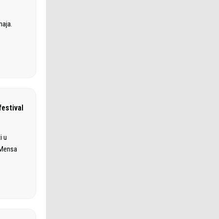
maja.
festival
i u
, Mensa