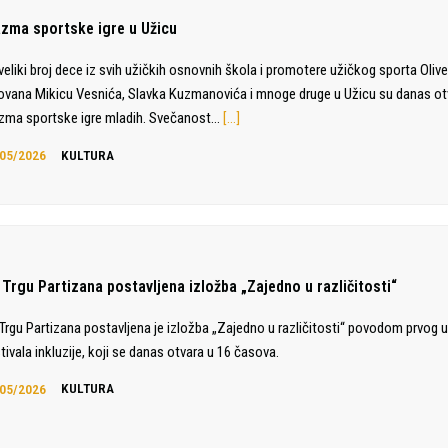
azma sportske igre u Užicu
veliki broj dece iz svih užičkih osnovnih škola i promotere užičkog sporta Olive
ovana Mikicu Vesnića, Slavka Kuzmanovića i mnoge druge u Užicu su danas o
zma sportske igre mladih. Svečanost…
[…]
05/2026
KULTURA
 Trgu Partizana postavljena izložba „Zajedno u različitosti“
Trgu Partizana postavljena je izložba „Zajedno u različitosti“ povodom prvog 
tivala inkluzije, koji se danas otvara u 16 časova.
05/2026
KULTURA