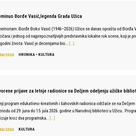
eminuo Đorđe Vasić,legenda Grada Užica
memoriam: Đorđe Đoko Vasić (1946–2026) Užice se danas oprašta od Đorđa V
ičara i jednog od najprepoznatljivijih predstavnika lokalne rok scene, koji je p
 godini života. Vasić je decenijama bio…
[…]
06/2026
HRONIKA
•
KULTURA
vorene prijave za letnje radionice na Dečjem odeljenju užičke biblio
nji program edukativno-kreativnih i šahovskih radionica održaće se na Dečjem 
eriodu od 29. juna do 15. jula 2026. godine u Narodnoj biblioteci u Užicu . Prog
lizuje kroz dva programska…
[…]
06/2026
KULTURA