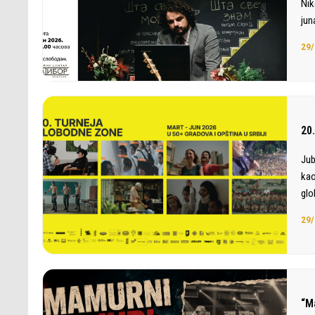
Nik
jun
29/
20
Jub
kao
glo
29/
“M