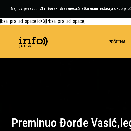
Najnovije vesti:
Zlatiborski dani meda:Slatka manifestacija okuplja pč
[bsa_pro_ad_space id=3][/bsa_pro_ad_space]
POČETNA
Preminuo Đorđe Vasić,le