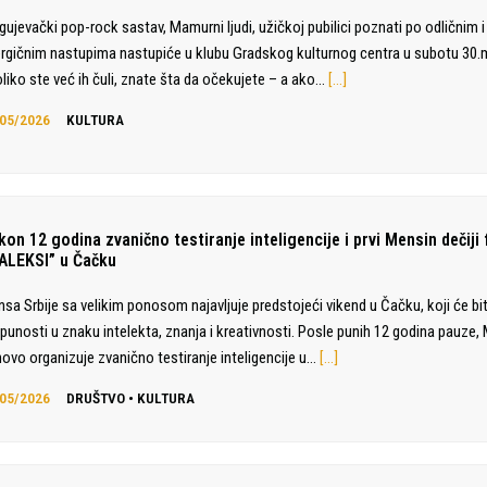
gujevački pop-rock sastav, Mamurni ljudi, užičkoj pubilici poznati po odličnim i
rgičnim nastupima nastupiće u klubu Gradskog kulturnog centra u subotu 30.
liko ste već ih čuli, znate šta da očekujete – a ako…
[…]
05/2026
KULTURA
on 12 godina zvanično testiranje inteligencije i prvi Mensin dečiji 
ALEKSI” u Čačku
sa Srbije sa velikim ponosom najavljuje predstojeći vikend u Čačku, koji će bit
punosti u znaku intelekta, znanja i kreativnosti. Posle punih 12 godina pauze
ovo organizuje zvanično testiranje inteligencije u…
[…]
05/2026
DRUŠTVO
•
KULTURA