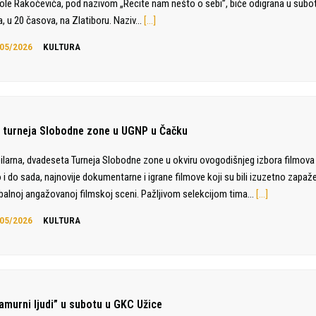
ole Rakočevića, pod nazivom „Recite nam nešto o sebi”, biće odigrana u subot
a, u 20 časova, na Zlatiboru. Naziv…
[…]
05/2026
KULTURA
. turneja Slobodne zone u UGNP u Čačku
ilarna, dvadeseta Turneja Slobodne zone u okviru ovogodišnjeg izbora filmova
 i do sada, najnovije dokumentarne i igrane filmove koji su bili izuzetno zapaž
balnoj angažovanoj filmskoj sceni. Pažljivom selekcijom tima…
[…]
05/2026
KULTURA
amurni ljudi” u subotu u GKC Užice