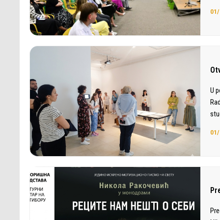
01/
Otv
U p
Rad
st
01/
Pr
Pre