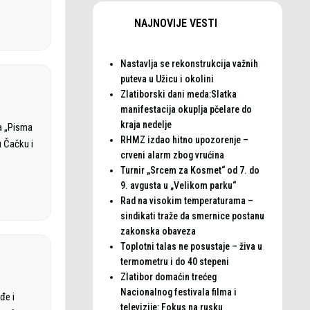
NAJNOVIJE VESTI
Nastavlja se rekonstrukcija važnih
puteva u Užicu i okolini
Zlatiborski dani meda:Slatka
manifestacija okuplja pčelare do
kraja nedelje
ka „Pisma
RHMZ izdao hitno upozorenje –
u Čačku i
crveni alarm zbog vrućina
Turnir „Srcem za Kosmet“ od 7. do
9. avgusta u „Velikom parku“
Rad na visokim temperaturama –
sindikati traže da smernice postanu
zakonska obaveza
Toplotni talas ne posustaje – živa u
termometru i do 40 stepeni
Zlatibor domaćin trećeg
Nacionalnog festivala filma i
đe i
televizije: Fokus na rusku