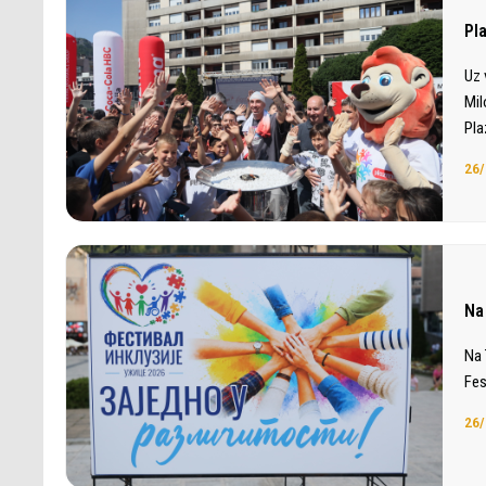
Pl
Uz 
Mil
Pla
26/
Na
Na 
Fes
26/