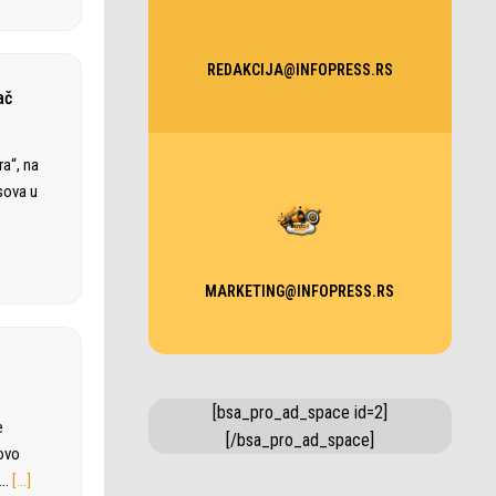
REDAKCIJA@INFOPRESS.RS
ač
ra“, na
sova u
MARKETING@INFOPRESS.RS
[bsa_pro_ad_space id=2]
e
[/bsa_pro_ad_space]
sovo
e…
[…]