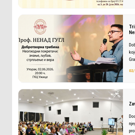
Tri
Ne
Dob
koj
Gra
02/
Za
Dod
nje
pro