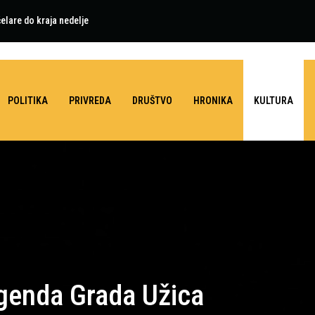
elare do kraja nedelje
POLITIKA
PRIVREDA
DRUŠTVO
HRONIKA
KULTURA
genda Grada Užica