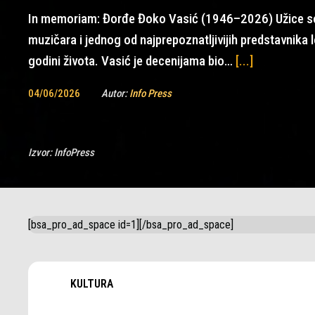
In memoriam: Đorđe Đoko Vasić (1946–2026) Užice se
muzičara i jednog od najprepoznatljivijih predstavnika 
godini života. Vasić je decenijama bio…
[...]
04/06/2026
Autor:
Info Press
Izvor:
InfoPress
[bsa_pro_ad_space id=1][/bsa_pro_ad_space]
KULTURA