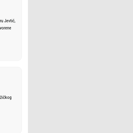
ru Jevtić,
tvorene
užičkog