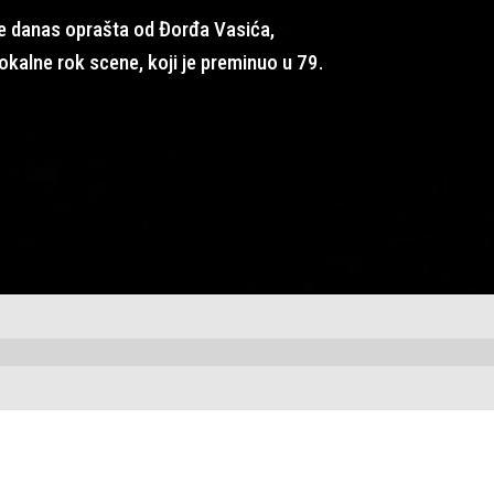
 danas oprašta od Đorđa Vasića,
lokalne rok scene, koji je preminuo u 79.