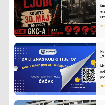
Kra
ene
Uko
27/
Nak
„M
Men
pot
pon
26/