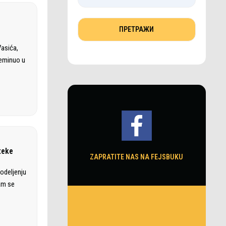
asića,
reminuo u
teke
ZAPRATITE NAS NA FEJSBUKU
odeljenju
ram se