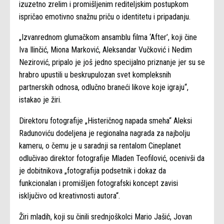
izuzetno zrelim i promišljenim rediteljskim postupkom
ispričao emotivno snažnu priču o identitetu i pripadanju.
„Izvanrednom glumačkom ansamblu filma ‘After’, koji čine
Iva Ilinčić, Miona Marković, Aleksandar Vučković i Nedim
Nezirović, pripalo je još jedno specijalno priznanje jer su se
hrabro upustili u beskrupulozan svet kompleksnih
partnerskih odnosa, odlučno braneći likove koje igraju“,
istakao je žiri.
Direktoru fotografije „Histeričnog napada smeha“ Aleksi
Radunoviću dodeljena je regionalna nagrada za najbolju
kameru, o čemu je u saradnji sa rentalom Cineplanet
odlučivao direktor fotografije Mladen Teofilović, ocenivši da
je dobitnikova „fotografija podsetnik i dokaz da
funkcionalan i promišljen fotografski koncept zavisi
isključivo od kreativnosti autora“.
Žiri mladih, koji su činili srednjoškolci Mario Jašić, Jovan