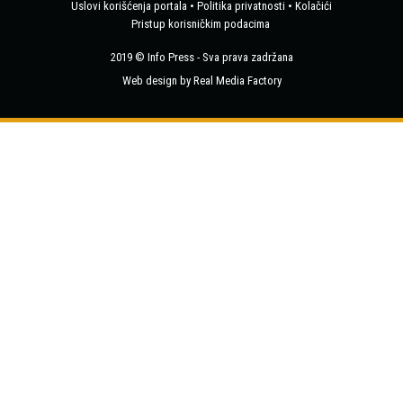
Uslovi korišćenja portala
•
Politika privatnosti
•
Kolačići
Pristup korisničkim podacima
2019 © Info Press - Sva prava zadržana
Web design by Real Media Factory