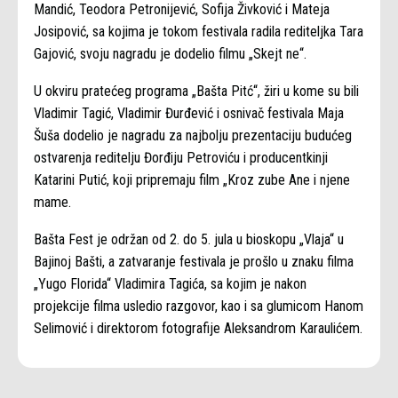
Mandić, Teodora Petronijević, Sofija Živković i Mateja
Josipović, sa kojima je tokom festivala radila rediteljka Tara
Gajović, svoju nagradu je dodelio filmu „Skejt ne“.
U okviru pratećeg programa „Bašta Pitć“, žiri u kome su bili
Vladimir Tagić, Vladimir Đurđević i osnivač festivala Maja
Šuša dodelio je nagradu za najbolju prezentaciju budućeg
ostvarenja reditelju Đorđiju Petroviću i producentkinji
Katarini Putić, koji pripremaju film „Kroz zube Ane i njene
mame.
Bašta Fest je održan od 2. do 5. jula u bioskopu „Vlaja“ u
Bajinoj Bašti, a zatvaranje festivala je prošlo u znaku filma
„Yugo Florida“ Vladimira Tagića, sa kojim je nakon
projekcije filma usledio razgovor, kao i sa glumicom Hanom
Selimović i direktorom fotografije Aleksandrom Karaulićem.