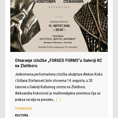
Otvaranje izložbe „FORGED FORMS”u Galeriji KC
na Zlatiboru
Jedinstvena performativna izložba skulptura Alekse Koko
i Srđana Stefanović biće otoverna 14. avgusta, u 20
časova u Galeriji Kulturnog centra na Zlatiboru.
Aleksandra Kokotović je multimedijalna umetnica čija se
praksa razvija na preseku…
[…]
07/08/2026
KULTURA