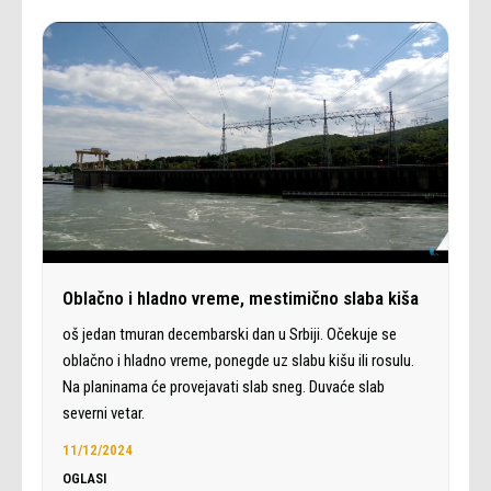
Oblačno i hladno vreme, mestimično slaba kiša
oš jedan tmuran decembarski dan u Srbiji. Očekuje se
oblačno i hladno vreme, ponegde uz slabu kišu ili rosulu.
Na planinama će provejavati slab sneg. Duvaće slab
severni vetar.
11/12/2024
OGLASI