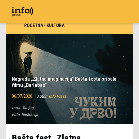
POČETNA
•
KULTURA
Nagrada „Zlatna imaginacija“ Bašta festa pripala
filmu „Barlebas“
06/07/2026
Autor:
Info Press
Izvor:
Tanjug
Foto:
Ilustracija
Bašta fest „Zlatna