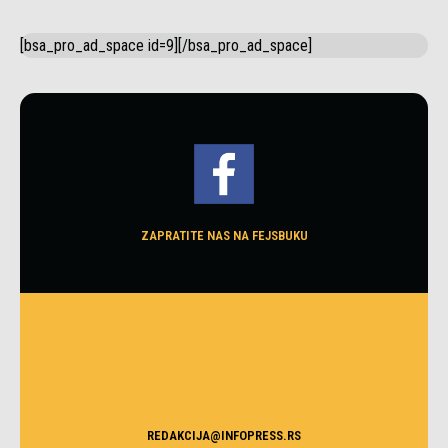
[bsa_pro_ad_space id=9][/bsa_pro_ad_space]
ZAPRATITE NAS NA FEJSBUKU
REDAKCIJA@INFOPRESS.RS