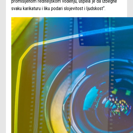
promišljenom rediteljskom vođenju, uspela je da izbegne
svaku karikaturu i liku podari slojevitost i ljudskost“.