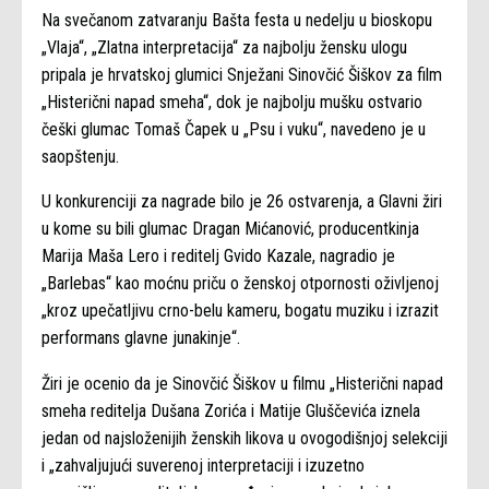
Na svečanom zatvaranju Bašta festa u nedelju u bioskopu
„Vlaja“, „Zlatna interpretacija“ za najbolju žensku ulogu
pripala je hrvatskoj glumici Snježani Sinovčić Šiškov za film
„Histerični napad smeha“, dok je najbolju mušku ostvario
češki glumac Tomaš Čapek u „Psu i vuku“, navedeno je u
saopštenju.
U konkurenciji za nagrade bilo je 26 ostvarenja, a Glavni žiri
u kome su bili glumac Dragan Mićanović, producentkinja
Marija Maša Lero i reditelj Gvido Kazale, nagradio je
„Barlebas“ kao moćnu priču o ženskoj otpornosti oživljenoj
„kroz upečatljivu crno-belu kameru, bogatu muziku i izrazit
performans glavne junakinje“.
Žiri je ocenio da je Sinovčić Šiškov u filmu „Histerični napad
smeha reditelja Dušana Zorića i Matije Gluščevića iznela
jedan od najsloženijih ženskih likova u ovogodišnjoj selekciji
i „zahvaljujući suverenoj interpretaciji i izuzetno