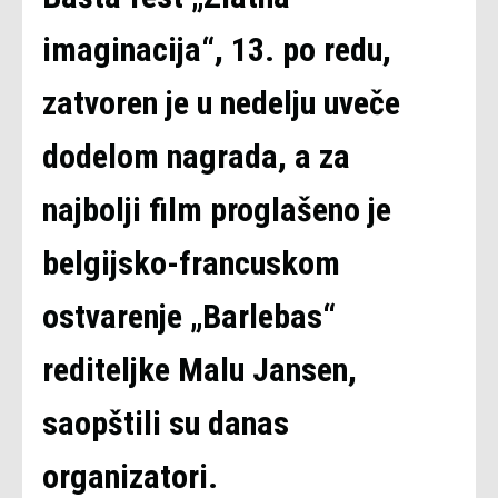
imaginacija“, 13. po redu,
zatvoren je u nedelju uveče
dodelom nagrada, a za
najbolji film proglašeno je
belgijsko-francuskom
ostvarenje „Barlebas“
rediteljke Malu Jansen,
saopštili su danas
organizatori.