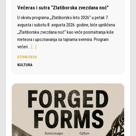
Večeras i sutra “Zlatiborska zvezdana noć”
U okviru programa „Zlatiborsko leto 2026“ u petak 7.
avgusta i subotu 8. avgusta 2026. godine, biće upriličena
„Zlatiborska zvezdana noć“ kao veče posmatranja kiše
meteora i upoznavanja sa tajnama svemira. Program
večeri…
[…]
07/08/2026
KULTURA