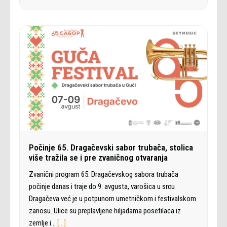
Počinje 65. Dragačevski sabor trubača, stolica
više tražila se i pre zvaničnog otvaranja
Zvanični program 65. Dragačevskog sabora trubača
počinje danas i traje do 9. avgusta, varošica u srcu
Dragačeva već je u potpunom umetničkom i festivalskom
zanosu. Ulice su preplavljene hiljadama posetilaca iz
zemlje i…
[…]