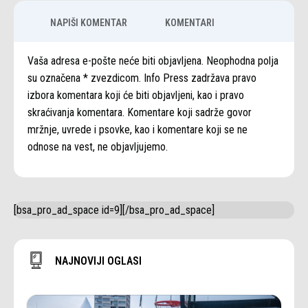
NAPIŠI KOMENTAR
KOMENTARI
Vaša adresa e-pošte neće biti objavljena. Neophodna polja
su označena * zvezdicom. Info Press zadržava pravo
izbora komentara koji će biti objavljeni, kao i pravo
skraćivanja komentara. Komentare koji sadrže govor
mržnje, uvrede i psovke, kao i komentare koji se ne
odnose na vest, ne objavljujemo.
[bsa_pro_ad_space id=9][/bsa_pro_ad_space]
NAJNOVIJI OGLASI