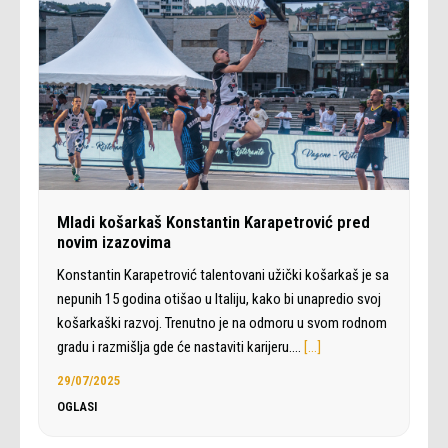
Mladi košarkaš Konstantin Karapetrović pred
novim izazovima
Konstantin Karapetrović talentovani užički košarkaš je sa
nepunih 15 godina otišao u Italiju, kako bi unapredio svoj
košarkaški razvoj. Trenutno je na odmoru u svom rodnom
gradu i razmišlja gde će nastaviti karijeru.…
[…]
29/07/2025
OGLASI