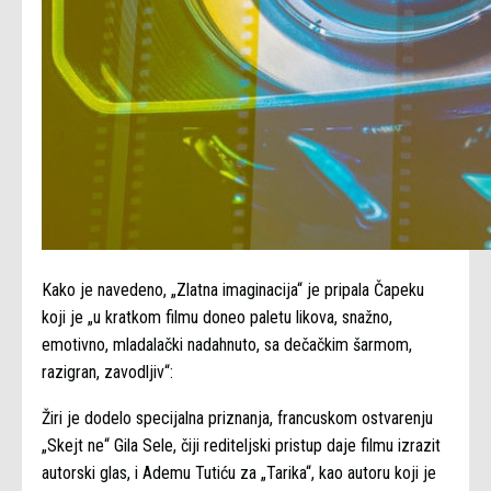
Kako je navedeno, „Zlatna imaginacija“ je pripala Čapeku
koji je „u kratkom filmu doneo paletu likova, snažno,
emotivno, mladalački nadahnuto, sa dečačkim šarmom,
razigran, zavodljiv“:
Žiri je dodelo specijalna priznanja, francuskom ostvarenju
„Skejt ne“ Gila Sele, čiji rediteljski pristup daje filmu izrazit
autorski glas, i Ademu Tutiću za „Tarika“, kao autoru koji je