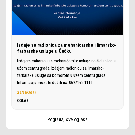
Izdaje se radionica za mehaničarske i limarsko-
farbarske usluge u Čačku
Izdajem radionicu za mehaničarske usluge sa 4 dizalice u
užem centru grada. Izdajem radionicu za limarsko-
farbarske usluge sa komorom u užem centru grada.
Informacije možete dobiti na: 062/162 1111
30/08/2024
OGLASI
Pogledaj sve oglase