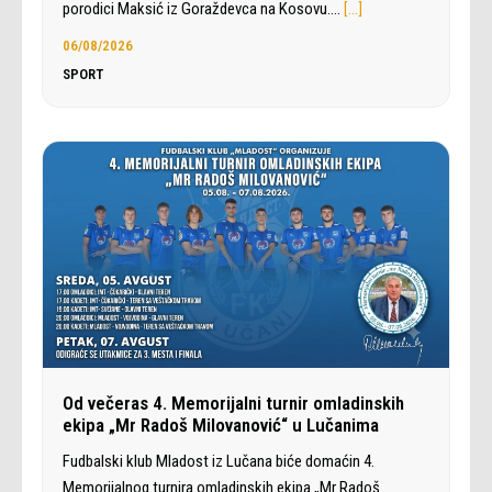
porodici Maksić iz Goraždevca na Kosovu.…
[…]
06/08/2026
SPORT
Od večeras 4. Memorijalni turnir omladinskih
ekipa „Mr Radoš Milovanović“ u Lučanima
Fudbalski klub Mladost iz Lučana biće domaćin 4.
Memorijalnog turnira omladinskih ekipa „Mr Radoš