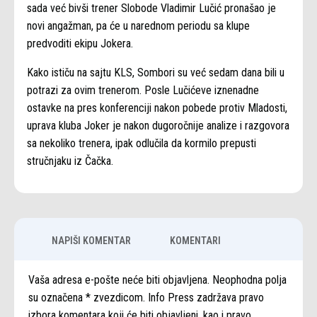
sada već bivši trener Slobode Vladimir Lučić pronašao je
novi angažman, pa će u narednom periodu sa klupe
predvoditi ekipu Jokera.
Kako ističu na sajtu KLS, Sombori su već sedam dana bili u
potrazi za ovim trenerom. Posle Lučićeve iznenadne
ostavke na pres konferenciji nakon pobede protiv Mladosti,
uprava kluba Joker je nakon dugoročnije analize i razgovora
sa nekoliko trenera, ipak odlučila da kormilo prepusti
stručnjaku iz Čačka.
NAPIŠI KOMENTAR
KOMENTARI
Vaša adresa e-pošte neće biti objavljena. Neophodna polja
su označena * zvezdicom. Info Press zadržava pravo
izbora komentara koji će biti objavljeni, kao i pravo