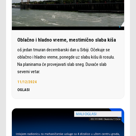
Oblačno i hladno vreme, mestimično slaba kiša
oš jedan tmuran decembarski dan u Srbiji. Očekuje se
oblačno i hladno vreme, ponegde uz slabu kišu ili rosulu.
Na planinama će provejavati slab sneg. Duvaće slab
severni vetar.
11/12/2024
OGLASI