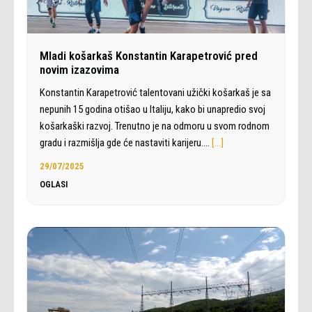
Mladi košarkaš Konstantin Karapetrović pred
novim izazovima
Konstantin Karapetrović talentovani užički košarkaš je sa
nepunih 15 godina otišao u Italiju, kako bi unapredio svoj
košarkaški razvoj. Trenutno je na odmoru u svom rodnom
gradu i razmišlja gde će nastaviti karijeru.…
[…]
29/07/2025
OGLASI