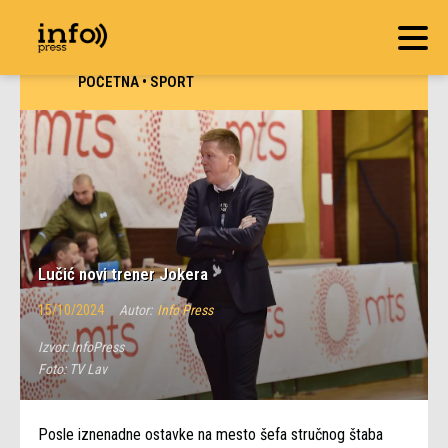
POČETNA
•
SPORT
Lučić novi trener Jokera
15/10/2024
Autor:
Info Press
Izvor:
InfoPress
Foto:
TV Lav
Posle iznenadne ostavke na mesto šefa stručnog štaba