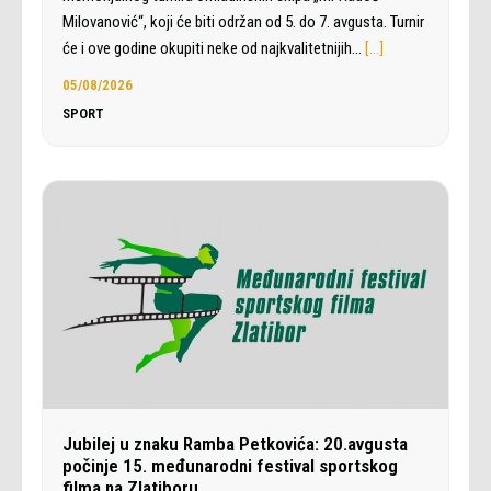
Milovanović“, koji će biti održan od 5. do 7. avgusta. Turnir
će i ove godine okupiti neke od najkvalitetnijih…
[…]
05/08/2026
SPORT
Jubilej u znaku Ramba Petkovića: 20.avgusta
počinje 15. međunarodni festival sportskog
filma na Zlatiboru