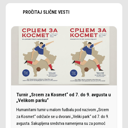
PROČITAJ SLIČNE VESTI
Turnir „Srcem za Kosmet“ od 7. do 9. avgusta u
„Velikom parku“
Humanitarni turnir u malom fudbalu pod nazivom „Srcem
za Kosmet“ održaće se u dvorani „Veliki park“ od 7. do 9.
avgusta. Sakupljena sredstva namenjena su za pomoć