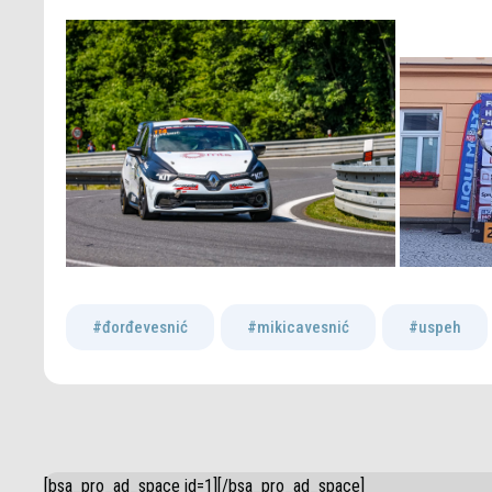
#đorđevesnić
,
#mikicavesnić
,
#uspeh
[bsa_pro_ad_space id=1][/bsa_pro_ad_space]