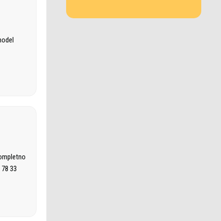
model
kompletno
 78 33