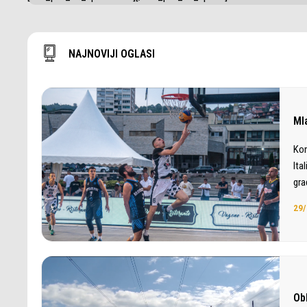
NAJNOVIJI OGLASI
Ml
Kon
Ita
gra
29/
Ob