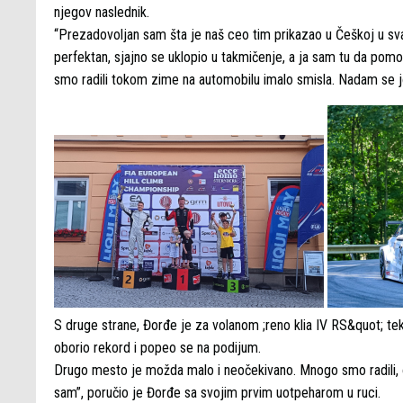
njegov naslednik.
“Prezadovoljan sam šta je naš ceo tim prikazao u Češkoj u sva 
perfektan, sjajno se uklopio u takmičenje, a ja sam tu da pom
smo radili tokom zime na automobilu imalo smisla. Nadam se jo
S druge strane, Đorđe je za volanom ;reno klia IV RS&quot; tek
oborio rekord i popeo se na podijum.
Drugo mesto je možda malo i neočekivano. Mnogo smo radili, ota
sam”, poručio je Đorđe sa svojim prvim uotpeharom u ruci.