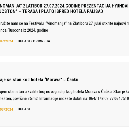
INOMANIJA” ZLATIBOR 27.07.2024.GODINE PREZENTACIJA HYUNDAI
UCSTON” – TERASA I PLATO ISPRED HOTELA PALISAD
družite nam se na Festivalu “Vinomanija” na Zlatiboru 27. julai otkrite najnovi 
ndai Tuscona iz 2024. godine
07/2024
OGLASI
•
PRIVREDA
daje se stan kod hotela “Morava” u Čačku
ajem stan stan u kvalitetnoj novogradnji kog hotela Morava u Čačku. Stan je 
ešten, površine 35 m2. Informacije možete dobiti na: 064/ 148 03 77 064 /510
03/2024
OGLASI