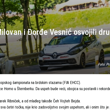
ilovan i Đorđe Vesnić osvojili dr
Foto:
Pr
Evropskog šampionata na brdskim stazama (FIA EHCC).
Ecce Homo u Šternberku. Da uspeh bude veći, obojica su postavili i rekord
Marek Ribniček, a od mlađeg takođe Čeh Vojteh Bejda.
sva četiri točka, nije krio zadovoljstvo svojim uspehom, ali i onim što je