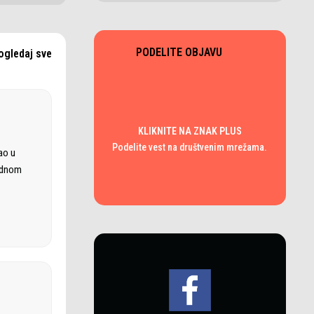
PODELITE OBJAVU
ogledaj sve
KLIKNITE NA ZNAK PLUS
Podelite vest na društvenim mrežama.
ao u
rodnom