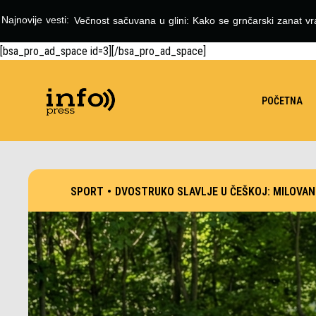
Najnovije vesti:
Večnost sačuvana u glini: Kako se grnčarski zanat vr
[bsa_pro_ad_space id=3][/bsa_pro_ad_space]
POČETNA
SPORT
•
DVOSTRUKO SLAVLJE U ČEŠKOJ: MILOVAN 