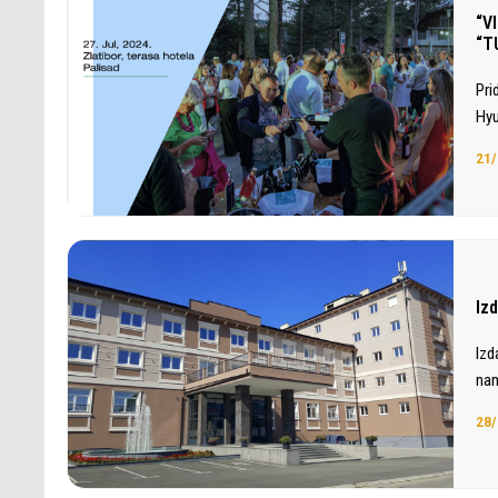
“V
“T
Pri
Hyu
21/
Iz
Izd
nam
28/