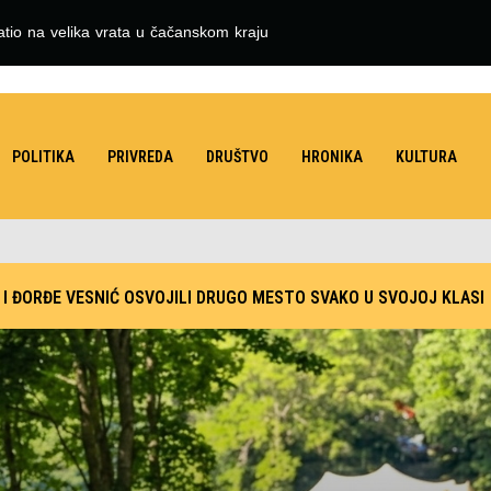
atio na velika vrata u čačanskom kraju
POLITIKA
PRIVREDA
DRUŠTVO
HRONIKA
KULTURA
I ĐORĐE VESNIĆ OSVOJILI DRUGO MESTO SVAKO U SVOJOJ KLASI