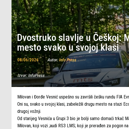
Dvostruko slavlje u Češkoj: M
mesto svako u svojoj klasi
08/06/2026
Autor:
Info Press
Izvor:
InfoPress
Milovan i Đorđe Vesnić uspešno su završili češku rundu FIA 
Oni su, svako u svojoj klasi, zabeležili drugu mesto na stazi 
drugoj vožnji.
Od starijeg Vesnića u Grupi 3 bio je bolji samo domaći trkač 
Milovan, koji vozi ;audi RS3 LMS; koji je prerađen za pogon na 