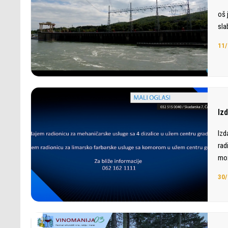
oš 
sla
11/
Iz
Izd
rad
mož
30/