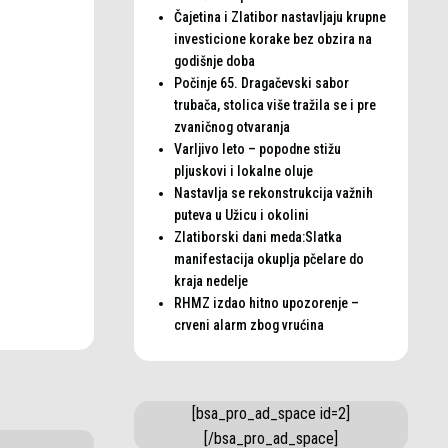
Čajetina i Zlatibor nastavljaju krupne
investicione korake bez obzira na
godišnje doba
Počinje 65. Dragačevski sabor
trubača, stolica više tražila se i pre
zvaničnog otvaranja
Varljivo leto – popodne stižu
pljuskovi i lokalne oluje
Nastavlja se rekonstrukcija važnih
puteva u Užicu i okolini
Zlatiborski dani meda:Slatka
manifestacija okuplja pčelare do
kraja nedelje
RHMZ izdao hitno upozorenje –
crveni alarm zbog vrućina
[bsa_pro_ad_space id=2]
[/bsa_pro_ad_space]