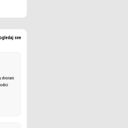
ogledaj sve
u dvorani
odici