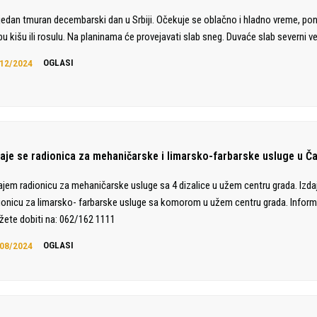
jedan tmuran decembarski dan u Srbiji. Očekuje se oblačno i hladno vreme, po
bu kišu ili rosulu. Na planinama će provejavati slab sneg. Duvaće slab severni ve
12/2024
OGLASI
daje se radionica za mehaničarske i limarsko-farbarske usluge u Č
ajem radionicu za mehaničarske usluge sa 4 dizalice u užem centru grada. Izd
ionicu za limarsko- farbarske usluge sa komorom u užem centru grada. Inform
ete dobiti na: 062/162 1111
08/2024
OGLASI