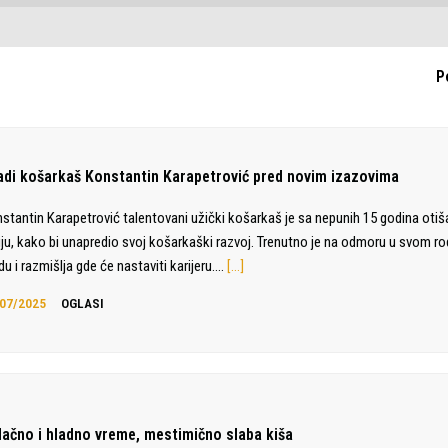
P
adi košarkaš Konstantin Karapetrović pred novim izazovima
stantin Karapetrović talentovani užički košarkaš je sa nepunih 15 godina otiš
liju, kako bi unapredio svoj košarkaški razvoj. Trenutno je na odmoru u svom 
du i razmišlja gde će nastaviti karijeru.…
[…]
07/2025
OGLASI
lačno i hladno vreme, mestimično slaba kiša