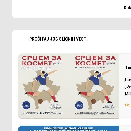
Kli
PROČITAJ JOŠ SLIČNIH VESTI
Tu
Hum
„Ve
Mak
06/