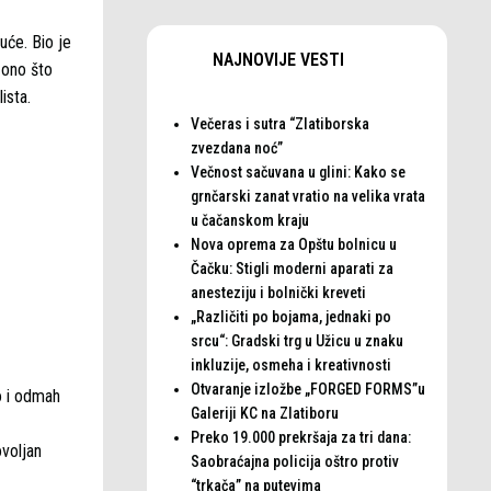
uće. Bio je
NAJNOVIJE VESTI
 ono što
ista.
Večeras i sutra “Zlatiborska
zvezdana noć”
Večnost sačuvana u glini: Kako se
grnčarski zanat vratio na velika vrata
u čačanskom kraju
Nova oprema za Opštu bolnicu u
Čačku: Stigli moderni aparati za
anesteziju i bolnički kreveti
„Različiti po bojama, jednaki po
srcu“: Gradski trg u Užicu u znaku
inkluzije, osmeha i kreativnosti
Otvaranje izložbe „FORGED FORMS”u
o i odmah
Galeriji KC na Zlatiboru
Preko 19.000 prekršaja za tri dana:
ovoljan
Saobraćajna policija oštro protiv
“trkača” na putevima