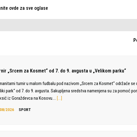
knite ovde za sve oglase
P
rnir „Srcem za Kosmet“ od 7. do 9. avgusta u „Velikom parku“
anitarni turnir u malom fudbalu pod nazivom „Srcem za Kosmet“ održaće se 
liki park“ od 7. do 9. avgusta. Sakupljena sredstva namenjena su za pomoć por
sić iz Goraždevca na Kosovu.…
[…]
08/2026
SPORT