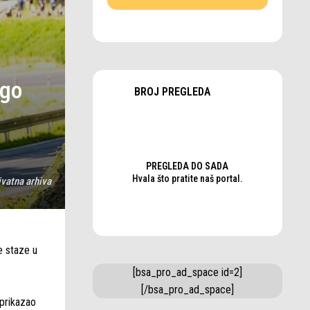
ugo
BROJ PREGLEDA
PREGLEDA DO SADA
Hvala što pratite naš portal.
ivatna arhiva
e staze u
[bsa_pro_ad_space id=2]
[/bsa_pro_ad_space]
 prikazao