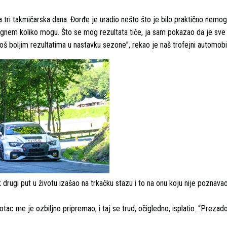
tri takmičarska dana. Đorđe je uradio nešto što je bilo praktično nemog
ognem koliko mogu. Što se mog rezultata tiče, ja sam pokazao da je sve
š boljim rezultatima u nastavku sezone”, rekao je naš trofejni automobil
 drugi put u životu izašao na trkačku stazu i to na onu koju nije poznava
c me je ozbiljno pripremao, i taj se trud, očigledno, isplatio. “Prezad