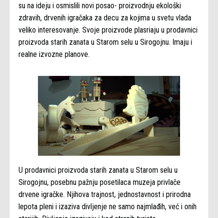
su na ideju i osmislili novi posao- proizvodnju ekološki
zdravih, drvenih igračaka za decu za kojima u svetu vlada
veliko interesovanje. Svoje proizvode plasriaju u prodavnici
proizvoda starih zanata u Starom selu u Sirogojnu. Imaju i
realne izvozne planove.
U prodavnici proizvoda starih zanata u Starom selu u
Sirogojnu, posebnu pažnju posetilaca muzeja privlače
drvene igračke. Njihova trajnost, jednostavnost i prirodna
lepota pleni i izaziva divljenje ne samo najmlađih, već i onih