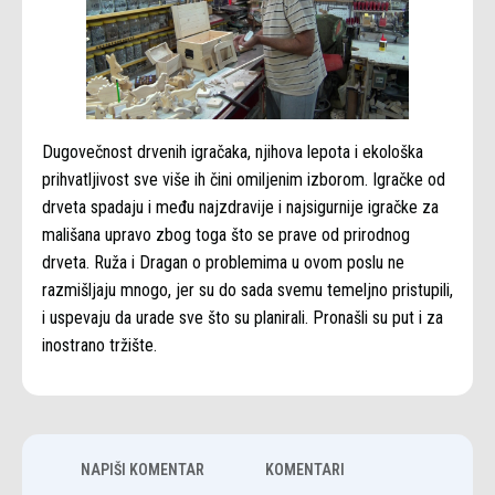
Dugovečnost drvenih igračaka, njihova lepota i ekološka
prihvatljivost sve više ih čini omiljenim izborom. Igračke od
drveta spadaju i među najzdravije i najsigurnije igračke za
mališana upravo zbog toga što se prave od prirodnog
drveta. Ruža i Dragan o problemima u ovom poslu ne
razmišljaju mnogo, jer su do sada svemu temeljno pristupili,
i uspevaju da urade sve što su planirali. Pronašli su put i za
inostrano tržište.
NAPIŠI KOMENTAR
KOMENTARI