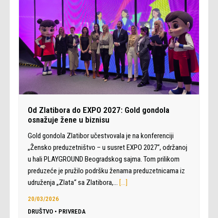
Od Zlatibora do EXPO 2027: Gold gondola
osnažuje žene u biznisu
Gold gondola Zlatibor učestvovala je na konferenciji
„Žensko preduzetništvo – u susret EXPO 2027“, održanoj
u hali PLAYGROUND Beogradskog sajma. Tom prilikom
preduzeće je pružilo podršku ženama preduzetnicama iz
udruženja „Zlata“ sa Zlatibora,…
[…]
20/03/2026
DRUŠTVO
•
PRIVREDA