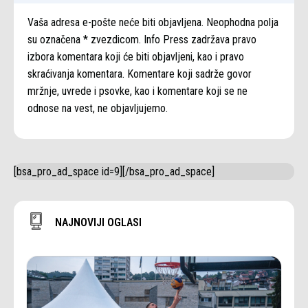
Vaša adresa e-pošte neće biti objavljena. Neophodna polja
su označena * zvezdicom. Info Press zadržava pravo
izbora komentara koji će biti objavljeni, kao i pravo
skraćivanja komentara. Komentare koji sadrže govor
mržnje, uvrede i psovke, kao i komentare koji se ne
odnose na vest, ne objavljujemo.
[bsa_pro_ad_space id=9][/bsa_pro_ad_space]
NAJNOVIJI OGLASI