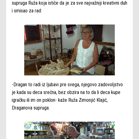
supruga Ruža koja ističe da je za sve najvažniji kreativni duh
i smisao za rad:
-Dragan to radi iz ljubavi pre svega, njegovo zadovoljstvo
je kada su deca srećna, bez obzira na to da li deca kupe
igračku ili im on poklon- kaže Ruža Zimonjić Klajić,
Draganova supruga.