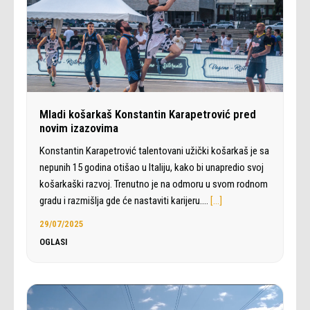
Mladi košarkaš Konstantin Karapetrović pred
novim izazovima
Konstantin Karapetrović talentovani užički košarkaš je sa
nepunih 15 godina otišao u Italiju, kako bi unapredio svoj
košarkaški razvoj. Trenutno je na odmoru u svom rodnom
gradu i razmišlja gde će nastaviti karijeru.…
[…]
29/07/2025
OGLASI