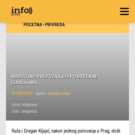
POČETNA
•
PRIVREDA
SIROGOJNO PREPOZNAJU I PO DRVENIM
IGRAČKAMA
31/08/2024
Autor:
Nataša Lučić
Izvor:
Infopress
Foto:
Infopress
Ruža i Dragan Kljajić, nakon jednog putovanja u Prag, došli