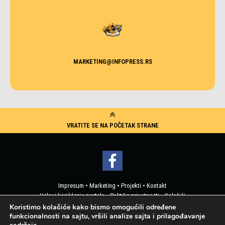
MARKETING@INFOPRESS.RS
VRATITE SE NA POČETAK STRANE
Impresum
•
Marketing
•
Projekti
•
Kontakt
Uslovi korišćenja portala
•
Politika privatnosti
•
Kolačići
Pristup korisničkim podacima
Koristimo kolačiće kako bismo omogućili određene
funkcionalnosti na sajtu, vršili analize sajta i prilagođavanje
2019 © Info Press - Sva prava zadržana