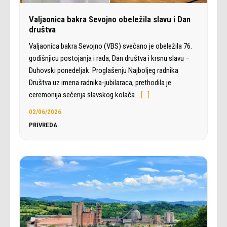
Valjaonica bakra Sevojno obeležila slavu i Dan
društva
Valjaonica bakra Sevojno (VBS) svečano je obeležila 76.
godišnjicu postojanja i rada, Dan društva i krsnu slavu –
Duhovski ponedeljak. Proglašenju Najboljeg radnika
Društva uz imena radnika-jubilaraca, prethodila je
ceremonija sečenja slavskog kolača…
[…]
02/06/2026
PRIVREDA