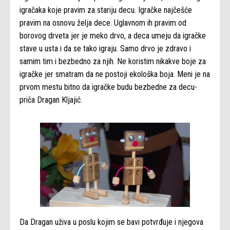
igračaka koje pravim za stariju decu. Igračke najčešće
pravim na osnovu želja dece. Uglavnom ih pravim od
borovog drveta jer je meko drvo, a deca umeju da igračke
stave u usta i da se tako igraju. Samo drvo je zdravo i
samim tim i bezbedno za njih. Ne koristim nikakve boje za
igračke jer smatram da ne postoji ekološka boja. Meni je na
prvom mestu bitno da igračke budu bezbedne za decu-
priča Dragan Kljajić.
Da Dragan uživa u poslu kojim se bavi potvrđuje i njegova