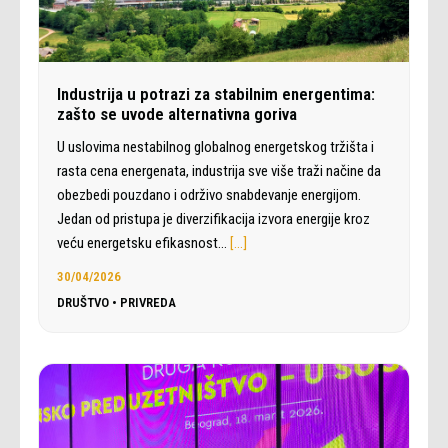
Industrija u potrazi za stabilnim energentima:
zašto se uvode alternativna goriva
U uslovima nestabilnog globalnog energetskog tržišta i
rasta cena energenata, industrija sve više traži načine da
obezbedi pouzdano i održivo snabdevanje energijom.
Jedan od pristupa je diverzifikacija izvora energije kroz
veću energetsku efikasnost…
[…]
30/04/2026
DRUŠTVO
•
PRIVREDA