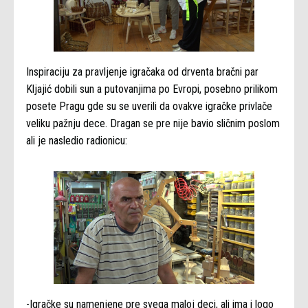
Inspiraciju za pravljenje igračaka od drventa bračni par
Kljajić dobili sun a putovanjima po Evropi, posebno prilikom
posete Pragu gde su se uverili da ovakve igračke privlače
veliku pažnju dece. Dragan se pre nije bavio sličnim poslom
ali je nasledio radionicu:
-Igračke su namenjene pre svega maloj deci, ali ima i logo