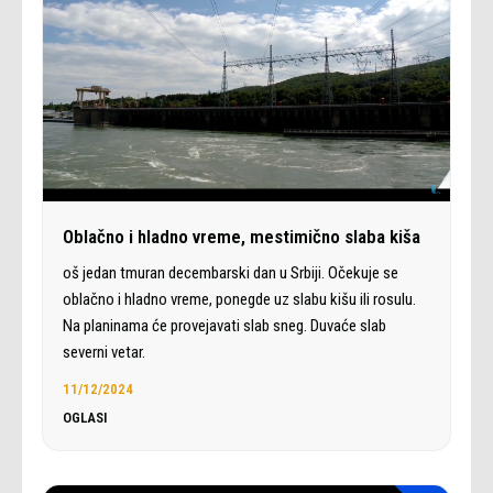
Oblačno i hladno vreme, mestimično slaba kiša
oš jedan tmuran decembarski dan u Srbiji. Očekuje se
oblačno i hladno vreme, ponegde uz slabu kišu ili rosulu.
Na planinama će provejavati slab sneg. Duvaće slab
severni vetar.
11/12/2024
OGLASI