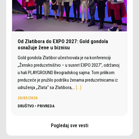
Od Zlatibora do EXPO 2027: Gold gondola
osnažuje žene u biznisu
Gold gondola Zlatibor učestvovala je na konferenciji
„Žensko preduzetništvo – u susret EXPO 2027“, održanoj
u hali PLAYGROUND Beogradskog sajma. Tom prilikom
preduzeće je pružilo podršku ženama preduzetnicama iz
udruženja „Zlata“ sa Zlatibora,…
[…]
20/03/2026
DRUŠTVO
•
PRIVREDA
Pogledaj sve vesti