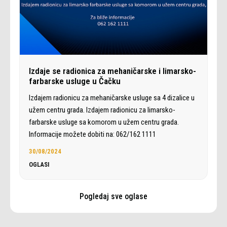
Izdaje se radionica za mehaničarske i limarsko-
farbarske usluge u Čačku
Izdajem radionicu za mehaničarske usluge sa 4 dizalice u
užem centru grada. Izdajem radionicu za limarsko-
farbarske usluge sa komorom u užem centru grada.
Informacije možete dobiti na: 062/162 1111
30/08/2024
OGLASI
Pogledaj sve oglase