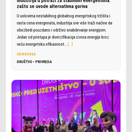
Industrija u potrazi za stabilnim energentima:
zašto se uvode alternativna goriva
U uslovima nestabilnog globalnog energetskog tržišta i
rasta cena energenata, industrija sve više traži načine da
obezbedi pouzdano i održivo snabdevanje energijom.
Jedan od pristupa je diverzifikacija izvora energije kroz
veću energetsku efikasnost…
[…]
30/04/2026
DRUŠTVO
•
PRIVREDA