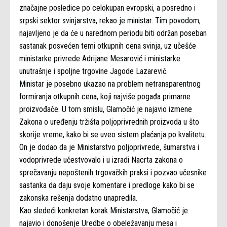
značajne posledice po celokupan evropski, a posredno i
srpski sektor svinjarstva, rekao je ministar. Tim povodom,
najavljeno je da će u narednom periodu biti održan poseban
sastanak posvećen temi otkupnih cena svinja, uz učešće
ministarke privrede Adrijane Mesarović i ministarke
unutrašnje i spoljne trgovine Jagode Lazarević.
Ministar je posebno ukazao na problem netransparentnog
formiranja otkupnih cena, koji najviše pogađa primarne
proizvođače. U tom smislu, Glamočić je najavio izmene
Zakona o uređenju tržišta poljoprivrednih proizvoda u što
skorije vreme, kako bi se uveo sistem plaćanja po kvalitetu.
On je dodao da je Ministarstvo poljoprivrede, šumarstva i
vodoprivrede učestvovalo i u izradi Nacrta zakona o
sprečavanju nepoštenih trgovačkih praksi i pozvao učesnike
sastanka da daju svoje komentare i predloge kako bi se
zakonska rešenja dodatno unapredila.
Kao sledeći konkretan korak Ministarstva, Glamočić je
najavio i donošenje Uredbe o obeležavanju mesa i