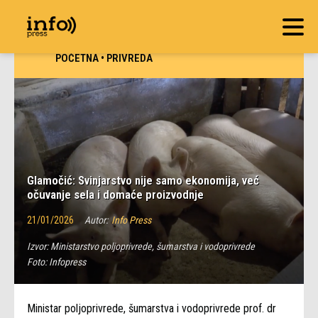
POČETNA
•
PRIVREDA
Glamočić: Svinjarstvo nije samo ekonomija, već
očuvanje sela i domaće proizvodnje
21/01/2026
Autor:
Info Press
Izvor:
Ministarstvo poljoprivrede, šumarstva i vodoprivrede
Foto:
Infopress
Ministar poljoprivrede, šumarstva i vodoprivrede prof. dr