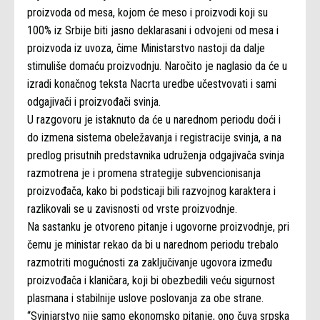
proizvoda od mesa, kojom će meso i proizvodi koji su
100% iz Srbije biti jasno deklarasani i odvojeni od mesa i
proizvoda iz uvoza, čime Ministarstvo nastoji da dalje
stimuliše domaću proizvodnju. Naročito je naglasio da će u
izradi konačnog teksta Nacrta uredbe učestvovati i sami
odgajivači i proizvođači svinja.
U razgovoru je istaknuto da će u narednom periodu doći i
do izmena sistema obeležavanja i registracije svinja, a na
predlog prisutnih predstavnika udruženja odgajivača svinja
razmotrena je i promena strategije subvencionisanja
proizvođača, kako bi podsticaji bili razvojnog karaktera i
razlikovali se u zavisnosti od vrste proizvodnje.
Na sastanku je otvoreno pitanje i ugovorne proizvodnje, pri
čemu je ministar rekao da bi u narednom periodu trebalo
razmotriti mogućnosti za zaključivanje ugovora između
proizvođača i klaničara, koji bi obezbedili veću sigurnost
plasmana i stabilnije uslove poslovanja za obe strane.
“Svinjarstvo nije samo ekonomsko pitanje, ono čuva srpska