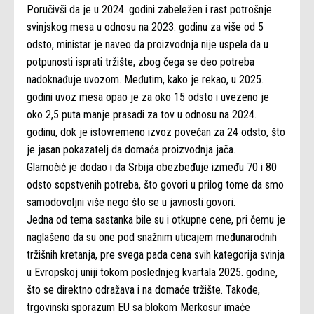
Poručivši da je u 2024. godini zabeležen i rast potrošnje
svinjskog mesa u odnosu na 2023. godinu za više od 5
odsto, ministar je naveo da proizvodnja nije uspela da u
potpunosti isprati tržište, zbog čega se deo potreba
nadoknađuje uvozom. Međutim, kako je rekao, u 2025.
godini uvoz mesa opao je za oko 15 odsto i uvezeno je
oko 2,5 puta manje prasadi za tov u odnosu na 2024.
godinu, dok je istovremeno izvoz povećan za 24 odsto, što
je jasan pokazatelj da domaća proizvodnja jača.
Glamočić je dodao i da Srbija obezbeđuje između 70 i 80
odsto sopstvenih potreba, što govori u prilog tome da smo
samodovoljni više nego što se u javnosti govori.
Jedna od tema sastanka bile su i otkupne cene, pri čemu je
naglašeno da su one pod snažnim uticajem međunarodnih
tržišnih kretanja, pre svega pada cena svih kategorija svinja
u Evropskoj uniji tokom poslednjeg kvartala 2025. godine,
što se direktno odražava i na domaće tržište. Takođe,
trgovinski sporazum EU sa blokom Merkosur imaće