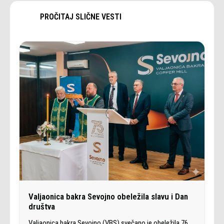
PROČITAJ SLIČNE VESTI
Valjaonica bakra Sevojno obeležila slavu i Dan
društva
Valjaonica bakra Sevojno (VBS) svečano je obeležila 76.