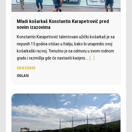
Mladi košarkaš Konstantin Karapetrović pred
novim izazovima
Konstantin Karapetrović talentovani užički košarkaš je sa
nepunih 15 godina otišao u Italiju, kako bi unapredio svoj
košarkaški razvoj. Trenutno je na odmoru u svom rodnom
gradu i razmišlja gde će nastaviti karijeru.…
[…]
29/07/2025
OGLASI