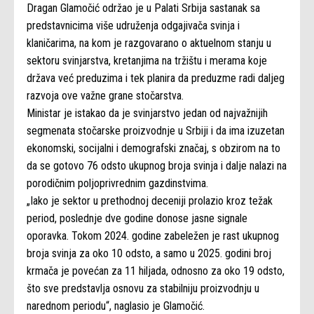
Dragan Glamočić održao je u Palati Srbija sastanak sa
predstavnicima više udruženja odgajivača svinja i
klaničarima, na kom je razgovarano o aktuelnom stanju u
sektoru svinjarstva, kretanjima na tržištu i merama koje
država već preduzima i tek planira da preduzme radi daljeg
razvoja ove važne grane stočarstva.
Ministar je istakao da je svinjarstvo jedan od najvažnijih
segmenata stočarske proizvodnje u Srbiji i da ima izuzetan
ekonomski, socijalni i demografski značaj, s obzirom na to
da se gotovo 76 odsto ukupnog broja svinja i dalje nalazi na
porodičnim poljoprivrednim gazdinstvima.
„Iako je sektor u prethodnoj deceniji prolazio kroz težak
period, poslednje dve godine donose jasne signale
oporavka. Tokom 2024. godine zabeležen je rast ukupnog
broja svinja za oko 10 odsto, a samo u 2025. godini broj
krmača je povećan za 11 hiljada, odnosno za oko 19 odsto,
što sve predstavlja osnovu za stabilniju proizvodnju u
narednom periodu“, naglasio je Glamočić.