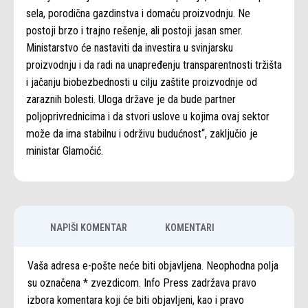
sela, porodična gazdinstva i domaću proizvodnju. Ne
postoji brzo i trajno rešenje, ali postoji jasan smer.
Ministarstvo će nastaviti da investira u svinjarsku
proizvodnju i da radi na unapređenju transparentnosti tržišta
i jačanju biobezbednosti u cilju zaštite proizvodnje od
zaraznih bolesti. Uloga države je da bude partner
poljoprivrednicima i da stvori uslove u kojima ovaj sektor
može da ima stabilnu i održivu budućnost“, zaključio je
ministar Glamočić.
NAPIŠI KOMENTAR
KOMENTARI
Vaša adresa e-pošte neće biti objavljena. Neophodna polja
su označena * zvezdicom. Info Press zadržava pravo
izbora komentara koji će biti objavljeni, kao i pravo