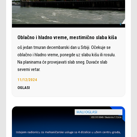
Oblačno i hladno vreme, mestimično slaba kiša
oš jedan tmuran decembarski dan u Srbiji. Očekuje se
oblačno i hladno vreme, ponegde uz slabu kišu ili rosulu.
Na planinama će provejavati slab sneg. Duvaće slab
severni vetar.
11/12/2024
OGLASI