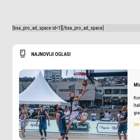
[bsa_pro_ad_space id=1][/bsa_pro_ad_space]
NAJNOVIJI OGLASI
Ml
Kon
Ita
gra
29/