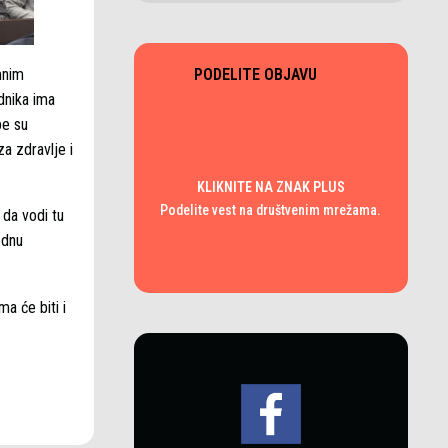
mnim
PODELITE OBJAVU
dnika ima
pe su
a zdravlje i
KLIKNITE NA ZNAK PLUS
Podelite vest na društvenim mrežama.
 da vodi tu
odnu
a će biti i