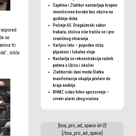
Čajetina i Zlatibor nastavljaju krupne
investicione korake bez obzira na
godišnje doba
Počinje 65. Dragačevski sabor
 raspored
trubača, stolica više tražila se i pre
 da se
zvaničnog otvaranja
anova tri
Varljivo leto – popodne stižu
pljuskovi i lokalne oluje
a” , ističe
Nastavlja se rekonstrukcija važnih
puteva u Užicu i okolini
Zlatiborski dani meda:Slatka
manifestacija okuplja pčelare do
kraja nedelje
RHMZ izdao hitno upozorenje –
crveni alarm zbog vrućina
[bsa_pro_ad_space id=2]
[/bsa_pro_ad_space]