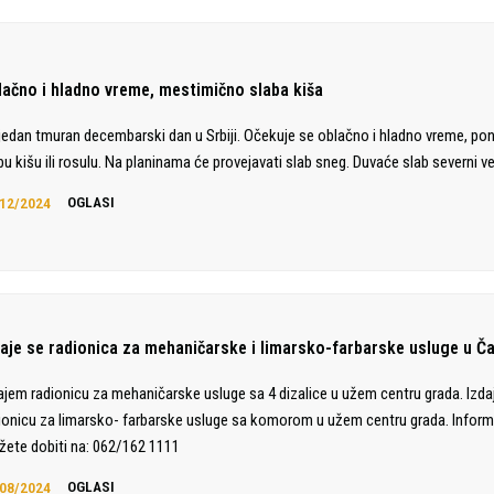
lačno i hladno vreme, mestimično slaba kiša
jedan tmuran decembarski dan u Srbiji. Očekuje se oblačno i hladno vreme, po
bu kišu ili rosulu. Na planinama će provejavati slab sneg. Duvaće slab severni ve
12/2024
OGLASI
daje se radionica za mehaničarske i limarsko-farbarske usluge u Č
ajem radionicu za mehaničarske usluge sa 4 dizalice u užem centru grada. Izd
ionicu za limarsko- farbarske usluge sa komorom u užem centru grada. Inform
ete dobiti na: 062/162 1111
08/2024
OGLASI