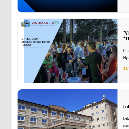
“V
“T
Pri
Hyu
21/
Iz
Izd
nam