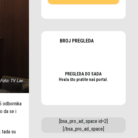
BROJ PREGLEDA
PREGLEDA DO SADA
Hvala što pratite naš portal.
Foto:
TV Lav
 5 odbornika
o da se i
[bsa_pro_ad_space id=2]
[/bsa_pro_ad_space]
k tada su