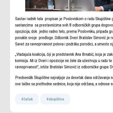
Sastav radnih tela propisan je Poslovnikom o radu Skupštine 
sastancima sa prestavnicima svih 8 odborničkih grupa dogovor
opozicija, dok jedno radno telo, prema Poslovniku, pripada g
povukle svoje predloge. Odbornik Dveri Bratislav Simović je r
Savet za ravnoprvanost polova i podršku porodici, a umesto nj
„Vladajuća koalicija, čiji je predstavnik Ana Brnabić, koja je
komisiju. Mi iz Dveri i opozicije ne žele da učestvuju u radu
ravnoprvanost”, ističe Bratislav Simović iz odborničke grupe
Predsendik Skupštine najvaljuje za desetak dana održavanja no
sve tačke sa prethodne sednice, koja nije održana, a odnose s
#čačak
,
#skupština