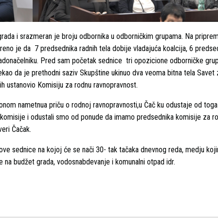
grada i srazmeran je broju odbornika u odborničkim grupama. Na pripre
eno je da 7 predsednika radnih tela dobije vladajuća koalcija, 6 predse
radonačelniku. Pred sam početak sednice tri opozicione odborničke gru
ekao da je prethodni saziv Skupštine ukinuo dva veoma bitna tela Savet z
ih ustanovio Komisiju za rodnu ravnopravnost.
 zakonom nametnua priču o rodnoj ravnopravnosti,u Čač ku odustaje od toga
 te komisije i odustali smo od ponude da imamo predsednika komisije za r
 Dveri Čačak.
ve sednice na kojoj će se nači 30- tak tačaka dnevnog reda, medju kojim
e na budžet grada, vodosnabdevanje i komunalni otpad idr.