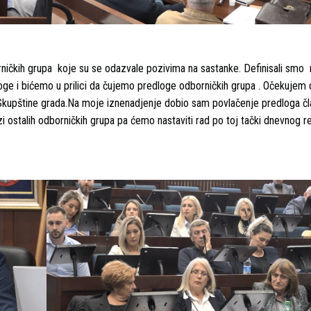
ičkih grupa koje su se odazvale pozivima na sastanke. Definisali smo
dloge i bićemo u prilici da čujemo predloge odborničkih grupa . Očekujem
 Skupštine grada.Na moje iznenadjenje dobio sam povlačenje predloga čl
 ostalih odborničkih grupa pa ćemo nastaviti rad po toj tački dnevnog red