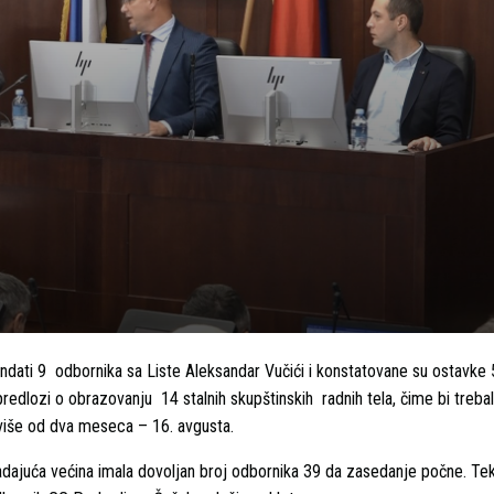
ndati 9 odbornika sa Liste Aleksandar Vučići i konstatovane su ostavke
redlozi o obrazovanju 14 stalnih skupštinskih radnih tela, čime bi trebal
e više od dva meseca – 16. avgusta.
 vladajuća većina imala dovoljan broj odbornika 39 da zasedanje počne. Te