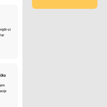
negde uz
tar.
ačku
ajem
acije