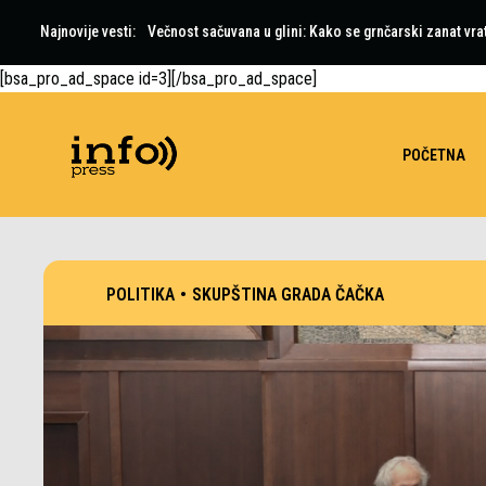
Najnovije vesti:
Večnost sačuvana u glini: Kako se grnčarski zanat vra
[bsa_pro_ad_space id=3][/bsa_pro_ad_space]
POČETNA
POLITIKA
•
SKUPŠTINA GRADA ČAČKA