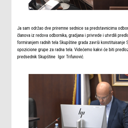
Ja sam održao dve priremne sednice sa predstavnicima odborn
članova iz redova odbornika, gradjana i privrede i utvrdili pre
formiranjem radnih tela Skupštine grada završi konstituisanje
opozicione grupe za radna tela. Videćemo kakvi će biti predlozi
predsednik Skupštine Igor Trifunović.