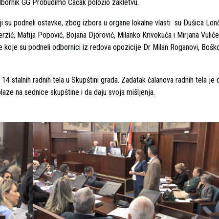
, odbornik GG Probudimo Čačak položio zakletvu.
ji su podneli ostavke, zbog izbora u organe lokalne vlasti su Dušica Lonč
erzić, Matija Popović, Bojana Djorović, Milanko Krivokuća i Mirjana Vulić
ke koje su podneli odbornici iz redova opozicije Dr Milan Roganovi, Bošk
ć.
4 stalnih radnih tela u Skupštini grada. Zadatak čalanova radnih tela je 
ze na sednice skupštine i da daju svoja mišljenja.