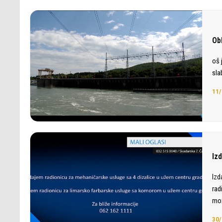
Ob
oš 
sla
11/
Iz
Izd
rad
mož
30/