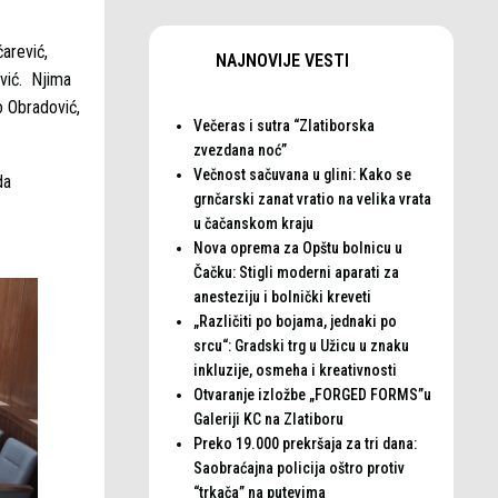
arević,
NAJNOVIJE VESTI
ević. Njima
o Obradović,
Večeras i sutra “Zlatiborska
zvezdana noć”
Večnost sačuvana u glini: Kako se
da
grnčarski zanat vratio na velika vrata
u čačanskom kraju
Nova oprema za Opštu bolnicu u
Čačku: Stigli moderni aparati za
anesteziju i bolnički kreveti
„Različiti po bojama, jednaki po
srcu“: Gradski trg u Užicu u znaku
inkluzije, osmeha i kreativnosti
Otvaranje izložbe „FORGED FORMS”u
Galeriji KC na Zlatiboru
Preko 19.000 prekršaja za tri dana:
Saobraćajna policija oštro protiv
“trkača” na putevima