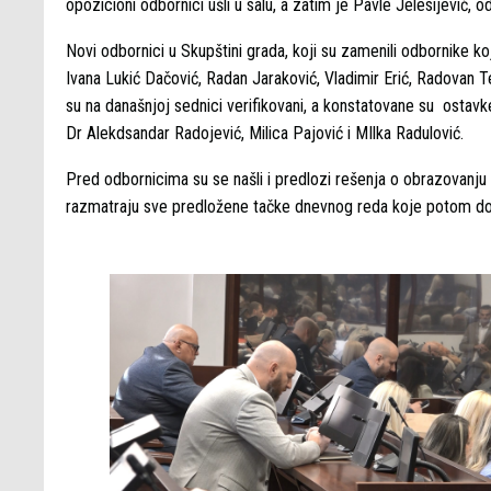
opozicioni odbornici ušli u salu, a zatim je Pavle Jelesijević
Novi odbornici u Skupštini grada, koji su zamenili odbornike ko
Ivana Lukić Dačović, Radan Jaraković, Vladimir Erić, Radovan T
su na današnjoj sednici verifikovani, a konstatovane su ostav
Dr Alekdsandar Radojević, Milica Pajović i MIlka Radulovi
Pred odbornicima su se našli i predlozi rešenja o obrazovanju 1
razmatraju sve predložene tačke dnevnog reda koje potom dola