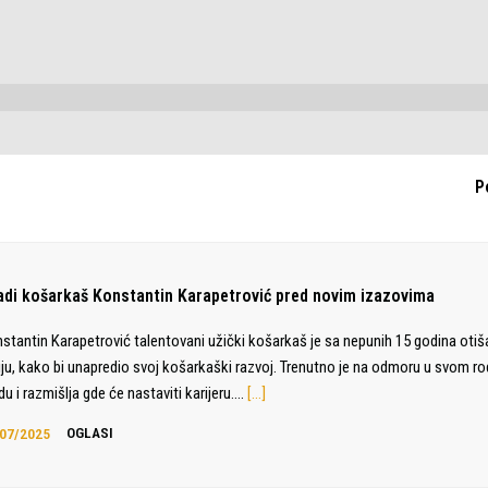
P
adi košarkaš Konstantin Karapetrović pred novim izazovima
stantin Karapetrović talentovani užički košarkaš je sa nepunih 15 godina otiš
liju, kako bi unapredio svoj košarkaški razvoj. Trenutno je na odmoru u svom 
du i razmišlja gde će nastaviti karijeru.…
[…]
07/2025
OGLASI