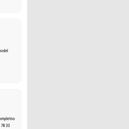
model
kompletno
 78 33