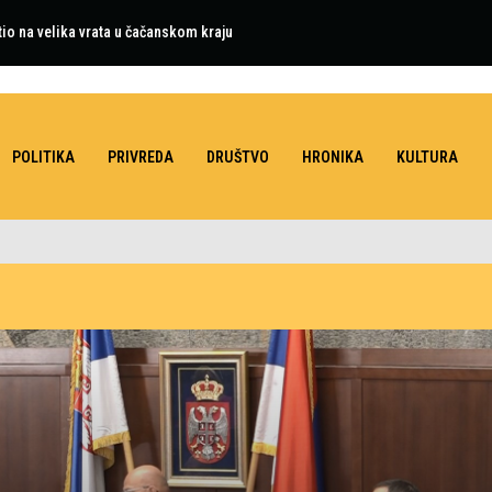
tio na velika vrata u čačanskom kraju
POLITIKA
PRIVREDA
DRUŠTVO
HRONIKA
KULTURA