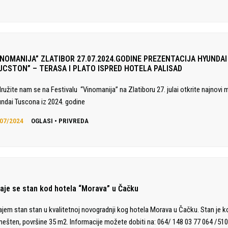
INOMANIJA” ZLATIBOR 27.07.2024.GODINE PREZENTACIJA HYUNDAI
UCSTON” – TERASA I PLATO ISPRED HOTELA PALISAD
družite nam se na Festivalu “Vinomanija” na Zlatiboru 27. julai otkrite najnovi 
ndai Tuscona iz 2024. godine
07/2024
OGLASI
•
PRIVREDA
daje se stan kod hotela “Morava” u Čačku
ajem stan stan u kvalitetnoj novogradnji kog hotela Morava u Čačku. Stan je 
ešten, površine 35 m2. Informacije možete dobiti na: 064/ 148 03 77 064 /510