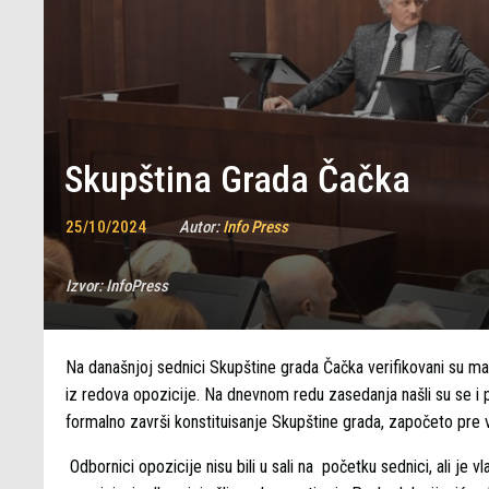
Skupština Grada Čačka
25/10/2024
Autor:
Info Press
Izvor:
InfoPress
Na današnjoj sednici Skupštine grada Čačka verifikovani su ma
iz redova opozicije. Na dnevnom redu zasedanja našli su se i p
formalno završi konstituisanje Skupštine grada, započeto pr
Odbornici opozicije nisu bili u sali na početku sednici, ali je