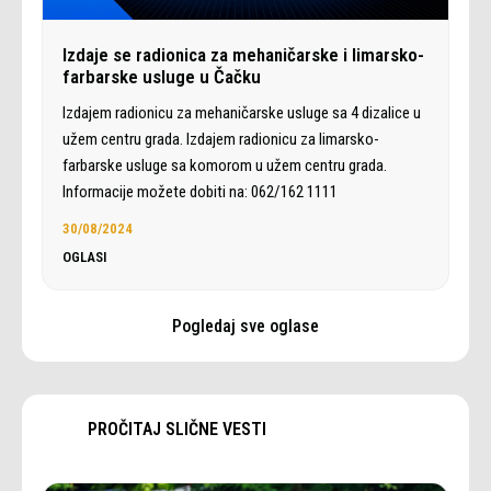
Izdaje se radionica za mehaničarske i limarsko-
farbarske usluge u Čačku
Izdajem radionicu za mehaničarske usluge sa 4 dizalice u
užem centru grada. Izdajem radionicu za limarsko-
farbarske usluge sa komorom u užem centru grada.
Informacije možete dobiti na: 062/162 1111
30/08/2024
OGLASI
Pogledaj sve oglase
PROČITAJ SLIČNE VESTI