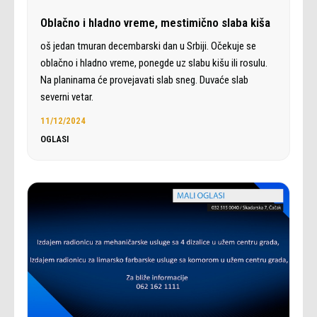
Oblačno i hladno vreme, mestimično slaba kiša
oš jedan tmuran decembarski dan u Srbiji. Očekuje se
oblačno i hladno vreme, ponegde uz slabu kišu ili rosulu.
Na planinama će provejavati slab sneg. Duvaće slab
severni vetar.
11/12/2024
OGLASI