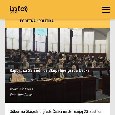
POČETNA
•
POLITIKA
Raport sa 23.sednica Skupštine grada Čačka
17/03/2023
Autor:
Gordana Rajičić
Izvor:
Info Press
Foto:
Info Press
Odbornici Skupštine grada Čačka na današnjoj 23. sednici