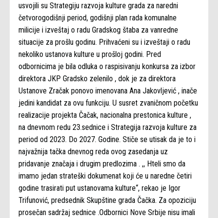
usvojili su Strategiju razvoja kulture grada za naredni
četvorogodišnji period, godišnji plan rada komunalne
milicije i izveštaj o radu Gradskog štaba za vanredne
situacije za prošlu godinu. Prihvaćeni su i izveštaji o radu
nekoliko ustanova kulture u prošloj godini. Pred
odbornicima je bila odluka o raspisivanju konkursa za izbor
direktora JKP Gradsko zelenilo , dok je za direktora
Ustanove Zračak ponovo imenovana Ana Jakovljević , inače
jedini kandidat za ovu funkciju. U susret zvaničnom početku
realizacije projekta Čačak, nacionalna prestonica kulture ,
na dnevnom redu 23.sednice i Strategija razvoja kulture za
period od 2023. Do 2027. Godine. Stiče se utisak da je to i
najvažnija tačka dnevnog reda ovog zasedanja uz
pridavanje značaja i drugim predlozima . ,, Hteli smo da
imamo jedan strateški dokumenat koji će u naredne četiri
godine trasirati put ustanovama kulture“, rekao je Igor
Trifunović, predsednik Skupštine grada Čačka. Za opoziciju
prosečan sadržaj sednice .Odbornici Nove Srbije nisu imali