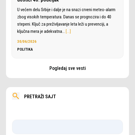
U većem delu Srbije i dalje je na snazi crveni meteo-alarm
zbog visokih temperatura. Danas se prognozira i do 40
stepeni. Ključ za preživljavanje leta leži u prevenciji, a
ključna mera je adekvatna…
[…]
30/06/2026
POLITIKA
Pogledaj sve vesti
PRETRAŽI SAJT