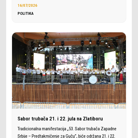
16/07/2026
POLITIKA
Sabor trubača 21. i 22. jula na Zlatiboru
Tradicionalna manifestacija „53. Sabor trubača Zapadne
Srbije – Predtakmičenje za Guču”, biće održana 21. i 22.