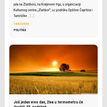
jula na Zlatiboru, na Kraljevom trgu, u organizaciji
Kulturnog centra „Zlatibor”, uz podršku Opštine Čajetina i
Turističke…
[…]
14/07/2026
POLITIKA
Još jedan vreo dan, živa u termometru će
dostići 40. podeljak