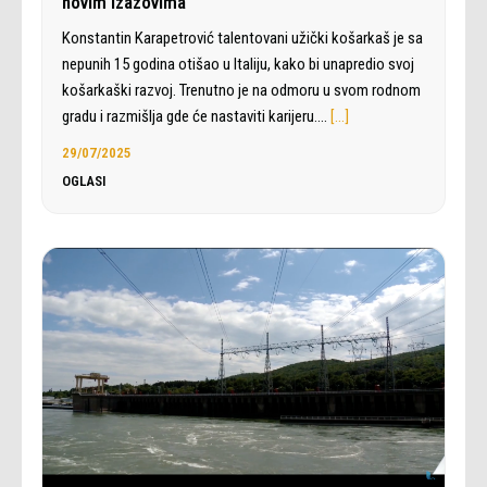
novim izazovima
Konstantin Karapetrović talentovani užički košarkaš je sa
nepunih 15 godina otišao u Italiju, kako bi unapredio svoj
košarkaški razvoj. Trenutno je na odmoru u svom rodnom
gradu i razmišlja gde će nastaviti karijeru.…
[…]
29/07/2025
OGLASI