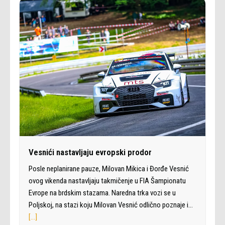
Vesnići nastavljaju evropski prodor
Posle neplanirane pauze, Milovan Mikica i Đorđe Vesnić
ovog vikenda nastavljaju takmičenje u FIA Šampionatu
Evrope na brdskim stazama. Naredna trka vozi se u
Poljskoj, na stazi koju Milovan Vesnić odlično poznaje i…
[…]