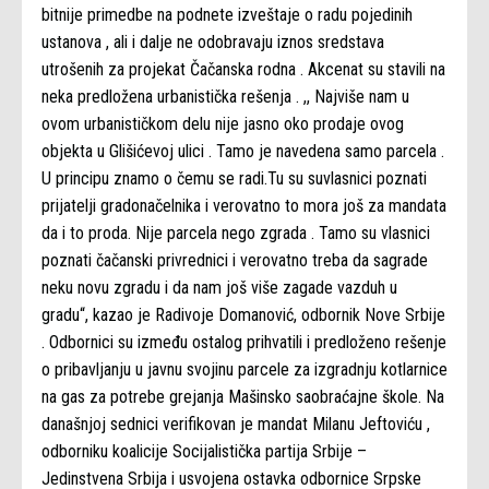
bitnije primedbe na podnete izveštaje o radu pojedinih
ustanova , ali i dalje ne odobravaju iznos sredstava
utrošenih za projekat Čačanska rodna . Akcenat su stavili na
neka predložena urbanistička rešenja . ,, Najviše nam u
ovom urbanističkom delu nije jasno oko prodaje ovog
objekta u Glišićevoj ulici . Tamo je navedena samo parcela .
U principu znamo o čemu se radi.Tu su suvlasnici poznati
prijatelji gradonačelnika i verovatno to mora još za mandata
da i to proda. Nije parcela nego zgrada . Tamo su vlasnici
poznati čačanski privrednici i verovatno treba da sagrade
neku novu zgradu i da nam još više zagade vazduh u
gradu“, kazao je Radivoje Domanović, odbornik Nove Srbije
. Odbornici su između ostalog prihvatili i predloženo rešenje
o pribavljanju u javnu svojinu parcele za izgradnju kotlarnice
na gas za potrebe grejanja Mašinsko saobraćajne škole. Na
današnjoj sednici verifikovan je mandat Milanu Jeftoviću ,
odborniku koalicije Socijalistička partija Srbije –
Jedinstvena Srbija i usvojena ostavka odbornice Srpske