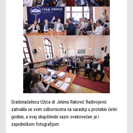
Gradonačelnica Užica dr Jelena Raković Radivojević
zahvalila se svim odbornicima na saradnji u protekle četiri
godine, a ovaj skupštinski saziv ovekovečen je i
zajedničkom fotografijom