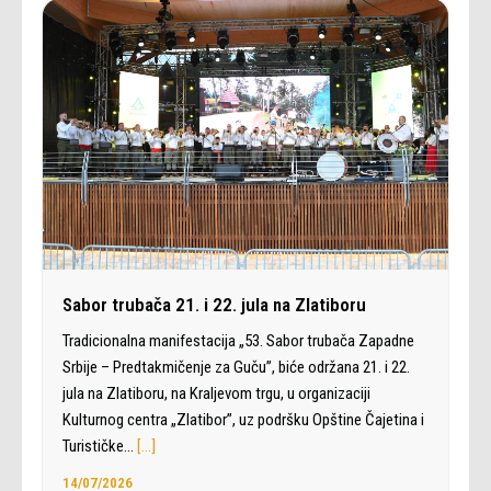
Sabor trubača 21. i 22. jula na Zlatiboru
Tradicionalna manifestacija „53. Sabor trubača Zapadne
Srbije – Predtakmičenje za Guču”, biće održana 21. i 22.
jula na Zlatiboru, na Kraljevom trgu, u organizaciji
Kulturnog centra „Zlatibor”, uz podršku Opštine Čajetina i
Turističke…
[…]
14/07/2026