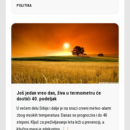
POLITIKA
Još jedan vreo dan, živa u termometru će
dostići 40. podeljak
U većem delu Srbije i dalje je na snazi crveni meteo-alarm
zbog visokih temperatura. Danas se prognozira i do 40
stepeni. Ključ za preživljavanje leta leži u prevenciji, a
ključna mera je adekvatna…
[…]