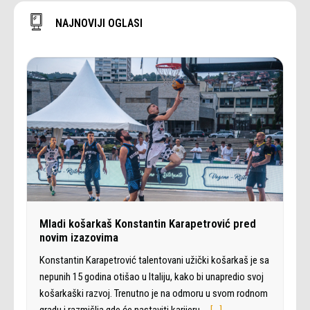
NAJNOVIJI OGLASI
Mladi košarkaš Konstantin Karapetrović pred
novim izazovima
Konstantin Karapetrović talentovani užički košarkaš je sa
nepunih 15 godina otišao u Italiju, kako bi unapredio svoj
košarkaški razvoj. Trenutno je na odmoru u svom rodnom
gradu i razmišlja gde će nastaviti karijeru.…
[…]