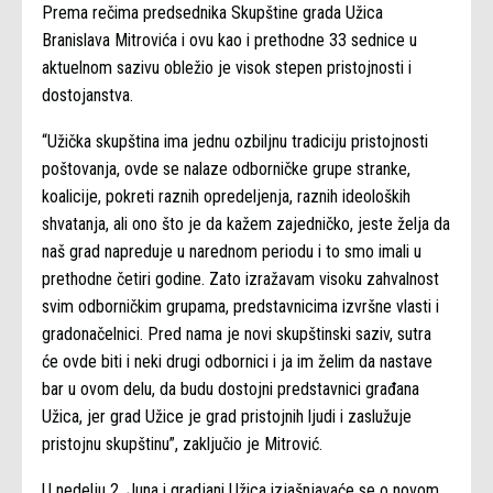
Prema rečima predsednika Skupštine grada Užica
Branislava Mitrovića i ovu kao i prethodne 33 sednice u
aktuelnom sazivu obležio je visok stepen pristojnosti i
dostojanstva.
“Užička skupština ima jednu ozbiljnu tradiciju pristojnosti
poštovanja, ovde se nalaze odborničke grupe stranke,
koalicije, pokreti raznih opredeljenja, raznih ideoloških
shvatanja, ali ono što je da kažem zajedničko, jeste želja da
naš grad napreduje u narednom periodu i to smo imali u
prethodne četiri godine. Zato izražavam visoku zahvalnost
svim odborničkim grupama, predstavnicima izvršne vlasti i
gradonačelnici. Pred nama je novi skupštinski saziv, sutra
će ovde biti i neki drugi odbornici i ja im želim da nastave
bar u ovom delu, da budu dostojni predstavnici građana
Užica, jer grad Užice je grad pristojnih ljudi i zaslužuje
pristojnu skupštinu”, zaključio je Mitrović.
U nedelju 2. Juna i gradjani Užica izjašnjavaće se o novom