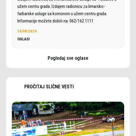
užem centru grada. Izdajem radionicu za limarsko-
farbarske usluge sa komorom u užem centru grada.
Informacije možete dobiti na: 062/162 1111
30/08/2024
OGLASI
Pogledaj sve oglase
PROČITAJ SLIČNE VESTI