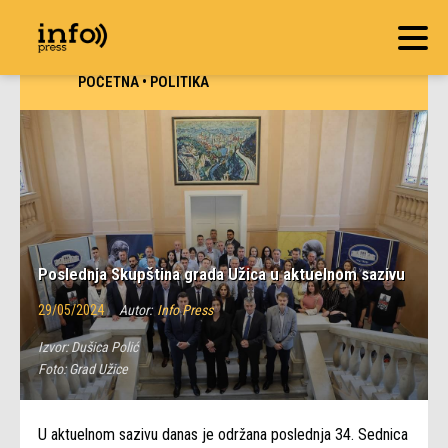
POČETNA
•
POLITIKA
Poslednja Skupština grada Užica u aktuelnom sazivu
29/05/2024
Autor:
Info Press
Izvor:
Dušica Polić
Foto:
Grad Užice
U aktuelnom sazivu danas je održana poslednja 34. Sednica