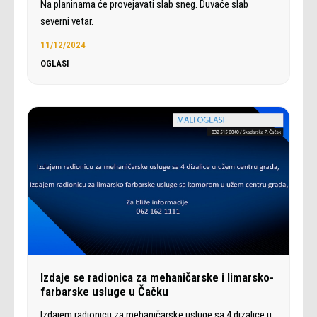
Na planinama će provejavati slab sneg. Duvaće slab
severni vetar.
11/12/2024
OGLASI
Izdaje se radionica za mehaničarske i limarsko-
farbarske usluge u Čačku
Izdajem radionicu za mehaničarske usluge sa 4 dizalice u