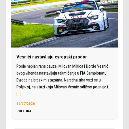
Vesnići nastavljaju evropski prodor
Posle neplanirane pauze, Milovan Mikica i Đorđe Vesnić
ovog vikenda nastavljaju takmičenje u FIA Šampionatu
Evrope na brdskim stazama. Naredna trka vozi se u
Poljskoj, na stazi koju Milovan Vesnić odlično poznaje i…
[…]
16/07/2026
POLITIKA