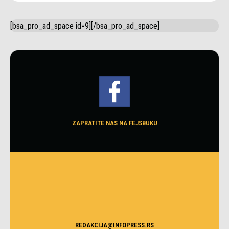
[bsa_pro_ad_space id=9][/bsa_pro_ad_space]
ZAPRATITE NAS NA FEJSBUKU
REDAKCIJA@INFOPRESS.RS