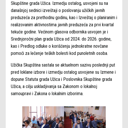
Skupštine grada Užica. Izmedju ostalog, usvojeni su na
današnjoj sednici izveštaji o poslovanju užičkih javnih
preduzeća za prethodnu godinu, kao i Izveštaj o planiranim i
realizovanim aktivnostima javnih preduzeća za prvi kvartal
tekuće godine. Većinom glasova odbornika usvojen je i
Srednjoročni plan grada Užica od 2024. do 2026. godine,
kao i Predlog odluke o korišćenju jednokratne novčane
pomoći za lečenje teških bolesti kod punoletnih osoba.
Užička Skupština sastala se aktuelnom sazivu poslednji put
pred loklane izbore i izmedju ostalog usvojene su Izmene i
dopune Statuta grada Užica i Poslovnika Skupštine grada
Užica, a cilju uskladjivanja sa Zakonom o lokalnoj
samoupravi i Zakona o lokalnim izborima.