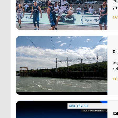
Ita
gra
29/
Ob
oš 
sla
11/
Iz