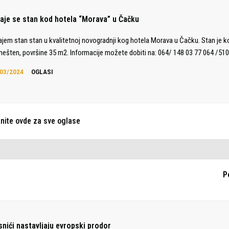
daje se stan kod hotela “Morava” u Čačku
ajem stan stan u kvalitetnoj novogradnji kog hotela Morava u Čačku. Stan je 
ešten, površine 35 m2. Informacije možete dobiti na: 064/ 148 03 77 064 /510
03/2024
OGLASI
knite ovde za sve oglase
P
snići nastavljaju evropski prodor