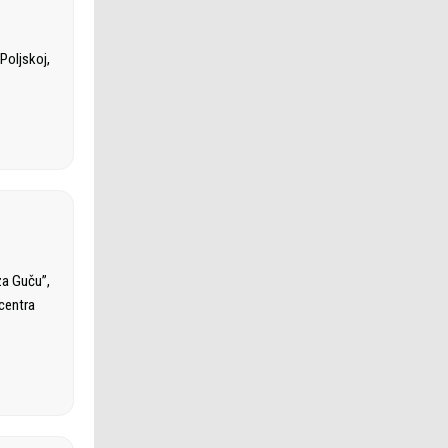
Poljskoj,
za Guču”,
 centra