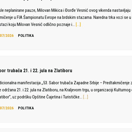
le neplanirane pauze, Milovan Mikica i Đorđe Vesnić ovog vikenda nastavljaju
mičenje u FIA Šampionatu Evrope na brdskim stazama. Naredna trka vozi se u 
stazi koju Milovan Vesnić odlično poznaje i…
[…]
07/2026
POLITIKA
or trubača 21. i 22. jula na Zlatiboru
dicionalna manifestacija „53. Sabor trubača Zapadne Srbije – Predtakmičenje 
e održana 21. i 22. jula na Zlatiboru, na Kraljevom trgu, u organizaciji Kulturnog
atibor”, uz podršku Opštine Čajetina i Turističke…
[…]
07/2026
POLITIKA