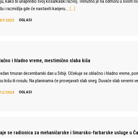
liju, kako bi unapredio svoj košarkaški razvoj. Trenutno je na odmoru u svom 
du i razmišlja gde će nastaviti karijeru.…
[…]
07/2025
OGLASI
lačno i hladno vreme, mestimično slaba kiša
jedan tmuran decembarski dan u Srbiji. Očekuje se oblačno i hladno vreme, po
bu kišu ili rosulu. Na planinama će provejavati slab sneg. Duvaće slab severni ve
12/2024
OGLASI
daje se radionica za mehaničarske i limarsko-farbarske usluge u Č