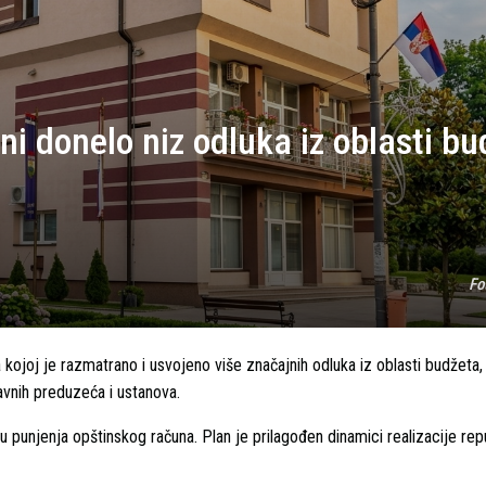
i donelo niz odluka iz oblasti b
Fo
kojoj je razmatrano i usvojeno više značajnih odluka iz oblasti budžeta,
 javnih preduzeća i ustanova.
punjenja opštinskog računa. Plan je prilagođen dinamici realizacije repu