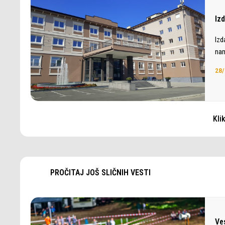
Iz
Izd
nam
28/
Kli
PROČITAJ JOŠ SLIČNIH VESTI
Ve