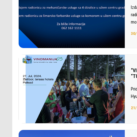
Izd
rad
mož
30/
“V
“T
Pri
Hyu
21/