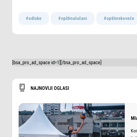
#odluke
,
#opštinalučani
,
#opštinskoveće
[bsa_pro_ad_space id=1][/bsa_pro_ad_space]
NAJNOVIJI OGLASI
Ml
Kon