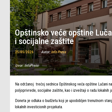
Opštinsko veće opštine Lučan
i socijalne zaštite
25/05/2026
Autor:
Info Press
Izvor:
InfoPress
Na održanoj trećoj sednica Opštinskog veća opštine Lučani na 
poljoprivrede, socijalne zaštite, kao i izveštaji o radu lokalnih
Doneta je odluka o budžetu koji je upodobljen trenutnom stanju 
lokalnih investicionih projekata.