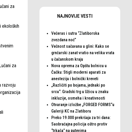
Lučani za
NAJNOVIJE VESTI
i ekoloških
Večeras i sutra “Zlatiborska
zvezdana noć”
stvenim
Večnost sačuvana u glini: Kako se
grnčarski zanat vratio na velika vrata
u čačanskom kraju
Lučani za
Nova oprema za Opštu bolnicu u
Čačku: Stigli moderni aparati za
anesteziju i bolnički kreveti
a razvoju
„Različiti po bojama, jednaki po
srcu“: Gradski trg u Užicu u znaku
organizacija
inkluzije, osmeha i kreativnosti
Otvaranje izložbe „FORGED FORMS”u
Galeriji KC na Zlatiboru
li
Preko 19.000 prekršaja za tri dana:
Saobraćajna policija oštro protiv
“trkača” na putevima