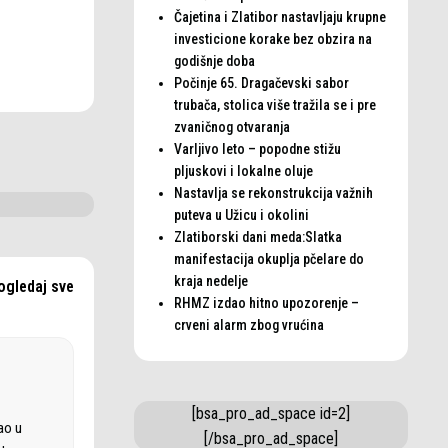
Čajetina i Zlatibor nastavljaju krupne
investicione korake bez obzira na
godišnje doba
Počinje 65. Dragačevski sabor
trubača, stolica više tražila se i pre
zvaničnog otvaranja
Varljivo leto – popodne stižu
pljuskovi i lokalne oluje
Nastavlja se rekonstrukcija važnih
puteva u Užicu i okolini
Zlatiborski dani meda:Slatka
manifestacija okuplja pčelare do
kraja nedelje
ogledaj sve
RHMZ izdao hitno upozorenje –
crveni alarm zbog vrućina
[bsa_pro_ad_space id=2]
ao u
[/bsa_pro_ad_space]