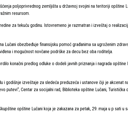
ćenja poljoprivrednog zemljišta u državnoj svojini na teritoriji opštine 
 važnim resursom.
redine za tekuću godinu. Istovremeno je razmatran i izveštaj o realizacij
tina Lučani obezbeđuje finansijsku pomoć građanima sa ugroženim zdrav
dviđena i mogućnost novčane podrške za decu bez oba roditelja.
rdilo konačni predlog odluke o dodeli javnih priznanja i nagrada opštine 
du i godišnje izveštaje za sledeća preduzeća i ustanove čiji je akcenat n
o putevi“, Centar za socijalni rad, Biblioteka opštine Lučani, Turistička 
upštine opštine Lučani koja je zakazana za petak, 29. maja u p sati u sa