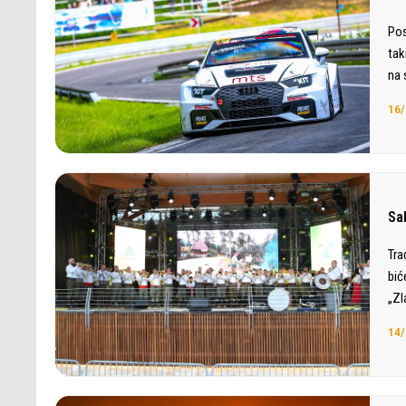
Pos
tak
na 
16/
Sab
Tra
bić
„Zl
14/