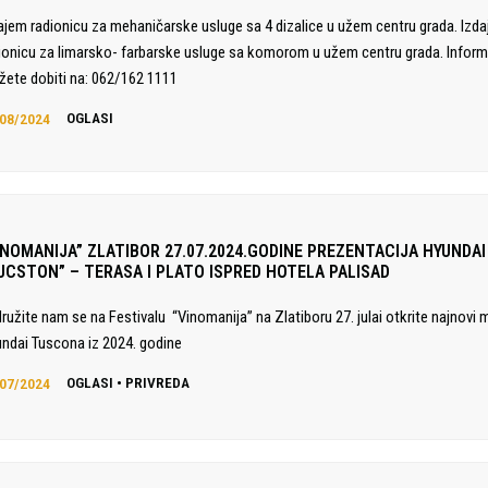
ajem radionicu za mehaničarske usluge sa 4 dizalice u užem centru grada. Izd
ionicu za limarsko- farbarske usluge sa komorom u užem centru grada. Inform
ete dobiti na: 062/162 1111
08/2024
OGLASI
INOMANIJA” ZLATIBOR 27.07.2024.GODINE PREZENTACIJA HYUNDAI
UCSTON” – TERASA I PLATO ISPRED HOTELA PALISAD
družite nam se na Festivalu “Vinomanija” na Zlatiboru 27. julai otkrite najnovi 
ndai Tuscona iz 2024. godine
07/2024
OGLASI
•
PRIVREDA