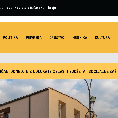
tio na velika vrata u čačanskom kraju
POLITIKA
PRIVREDA
DRUŠTVO
HRONIKA
KULTURA
ČANI DONELO NIZ ODLUKA IZ OBLASTI BUDŽETA I SOCIJALNE ZAŠ