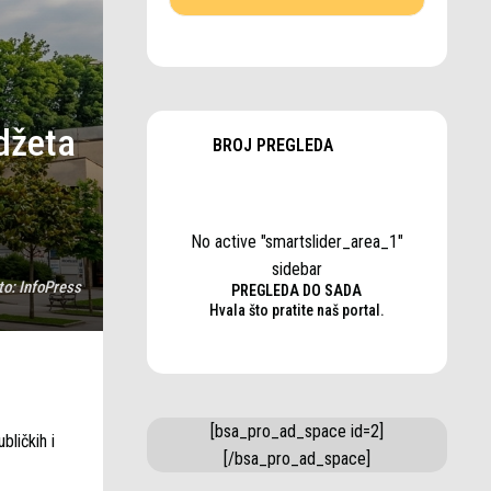
udžeta
BROJ PREGLEDA
No active "smartslider_area_1"
sidebar
to:
InfoPress
PREGLEDA DO SADA
Hvala što pratite naš portal.
[bsa_pro_ad_space id=2]
bličkih i
[/bsa_pro_ad_space]