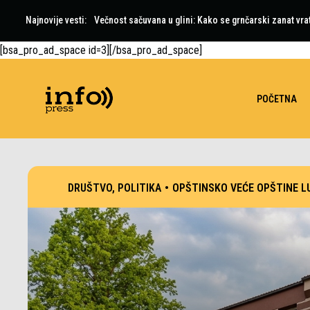
Najnovije vesti:
Večnost sačuvana u glini: Kako se grnčarski zanat vra
[bsa_pro_ad_space id=3][/bsa_pro_ad_space]
POČETNA
DRUŠTVO
,
POLITIKA
•
OPŠTINSKO VEĆE OPŠTINE LU