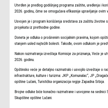
Utvrđen je predlog godišnjeg programa zaštite, uređenja i koriš
2026. godinu, čime se omogućava efikasnije upravljanje ovim
Usvojen je i program korišćenja sredstava za zaštitu životne s
projekata iz prethodne godine.
Doneta je odluka o proširenim socijalnim pravima, kojom opš
stanjem usled najtežih bolesti. Takođe, ovom odlukom je pre
Nakon razmatranja izveštaja Komisije za priznanja, Veće je utv
2026. godinu.
Opštinsko veće je detaljno razmatralo i usvojilo izveštaje o ra
infrastrukture, kulture i turizma: JKP „Komunalac“, JP „Dragačev
opštine Lučani, Turistička organizacija regije Zapadna Srbija.
Brojne odluke biće konačno razmatrane i usvojene na sednici Sk
Skupštine opštine Lučani.