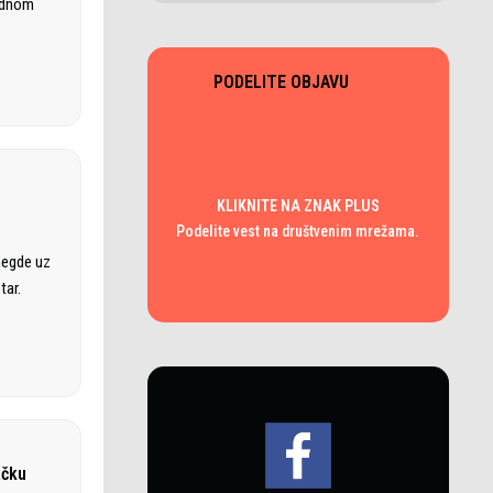
rodnom
PODELITE OBJAVU
KLIKNITE NA ZNAK PLUS
Podelite vest na društvenim mrežama.
negde uz
tar.
ačku