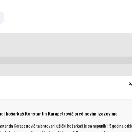
P
adi košarkaš Konstantin Karapetrović pred novim izazovima
stantin Karapetrović talentovani užički košarkaš je sa nepunih 15 godina otiš