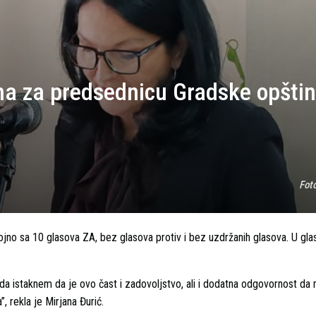
na za predsednicu Gradske opšti
Fot
no sa 10 glasova ZA, bez glasova protiv i bez uzdržanih glasova. U glas
 istaknem da je ovo čast i zadovoljstvo, ali i dodatna odgovornost da m
 rekla je Mirjana Đurić.