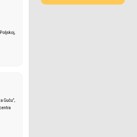
Poljskoj,
za Guču”,
 centra