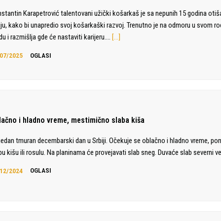
stantin Karapetrović talentovani užički košarkaš je sa nepunih 15 godina otiš
liju, kako bi unapredio svoj košarkaški razvoj. Trenutno je na odmoru u svom 
du i razmišlja gde će nastaviti karijeru.…
[…]
07/2025
OGLASI
lačno i hladno vreme, mestimično slaba kiša
jedan tmuran decembarski dan u Srbiji. Očekuje se oblačno i hladno vreme, po
bu kišu ili rosulu. Na planinama će provejavati slab sneg. Duvaće slab severni ve
12/2024
OGLASI