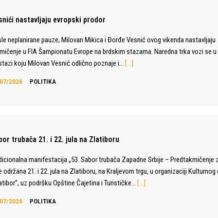
snići nastavljaju evropski prodor
le neplanirane pauze, Milovan Mikica i Đorđe Vesnić ovog vikenda nastavljaju
mičenje u FIA Šampionatu Evrope na brdskim stazama. Naredna trka vozi se u 
stazi koju Milovan Vesnić odlično poznaje i…
[…]
07/2026
POLITIKA
or trubača 21. i 22. jula na Zlatiboru
dicionalna manifestacija „53. Sabor trubača Zapadne Srbije – Predtakmičenje 
e održana 21. i 22. jula na Zlatiboru, na Kraljevom trgu, u organizaciji Kulturnog
atibor”, uz podršku Opštine Čajetina i Turističke…
[…]
07/2026
POLITIKA