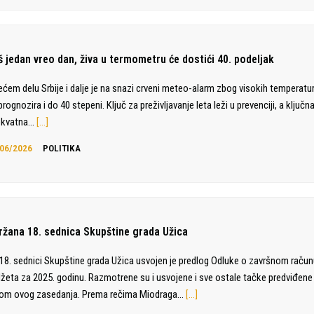
š jedan vreo dan, živa u termometru će dostići 40. podeljak
ećem delu Srbije i dalje je na snazi crveni meteo-alarm zbog visokih temperatu
prognozira i do 40 stepeni. Ključ za preživljavanje leta leži u prevenciji, a ključn
ekvatna…
[…]
06/2026
POLITIKA
ržana 18. sednica Skupštine grada Užica
18. sednici Skupštine grada Užica usvojen je predlog Odluke o završnom raču
žeta za 2025. godinu. Razmotrene su i usvojene i sve ostale tačke predviđen
om ovog zasedanja. Prema rečima Miodraga…
[…]