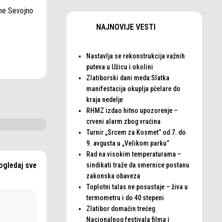
ine Sevojno
NAJNOVIJE VESTI
Nastavlja se rekonstrukcija važnih
puteva u Užicu i okolini
Zlatiborski dani meda:Slatka
manifestacija okuplja pčelare do
kraja nedelje
RHMZ izdao hitno upozorenje –
crveni alarm zbog vrućina
Turnir „Srcem za Kosmet“ od 7. do
9. avgusta u „Velikom parku“
Rad na visokim temperaturama –
ogledaj sve
sindikati traže da smernice postanu
zakonska obaveza
Toplotni talas ne posustaje – živa u
termometru i do 40 stepeni
Zlatibor domaćin trećeg
Nacionalnog festivala filma i