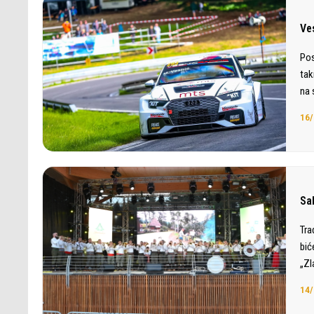
Ve
Pos
tak
na 
16/
Sab
Tra
bić
„Zl
14/