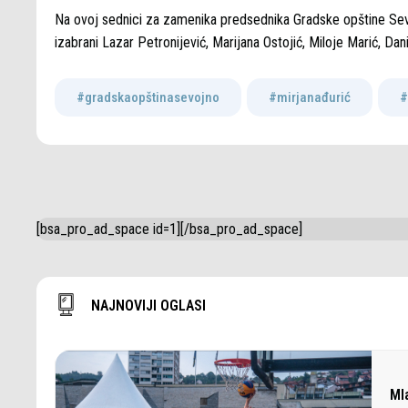
Na ovoj sednici za zamenika predsednika Gradske opštine Sev
izabrani Lazar Petronijević, Marijana Ostojić, Miloje Marić, Dani
#gradskaopštinasevojno
,
#mirjanađurić
,
#
[bsa_pro_ad_space id=1][/bsa_pro_ad_space]
NAJNOVIJI OGLASI
Ml