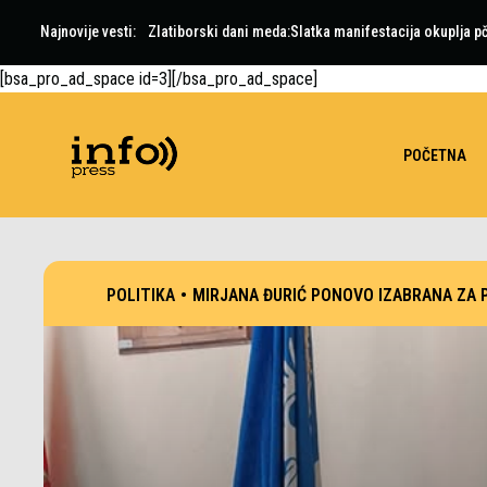
Najnovije vesti:
Zlatiborski dani meda:Slatka manifestacija okuplja pč
[bsa_pro_ad_space id=3][/bsa_pro_ad_space]
POČETNA
POLITIKA
•
MIRJANA ĐURIĆ PONOVO IZABRANA ZA 