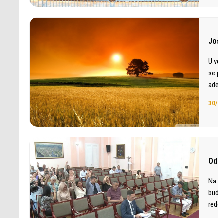
Jo
U v
se 
ad
30/
Od
Na 
bud
red