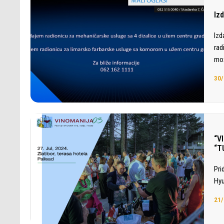
Iz
Izd
rad
mož
30/
“V
“T
Pri
Hyu
21/