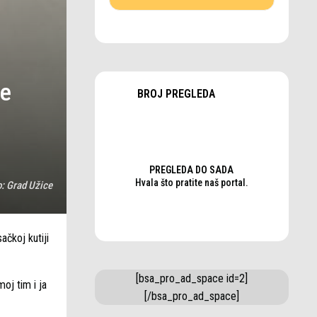
ne
BROJ PREGLEDA
PREGLEDA DO SADA
Hvala što pratite naš portal.
o:
Grad Užice
ačkoj kutiji
[bsa_pro_ad_space id=2]
oj tim i ja
[/bsa_pro_ad_space]