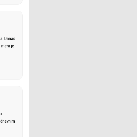
ra. Danas
a mera je
nu
e dnevnim