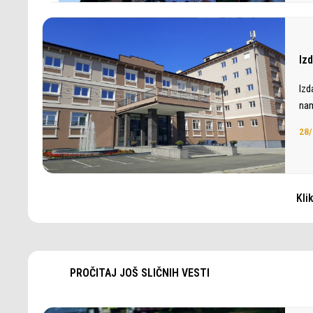
Iz
Izd
nam
28/
Kli
PROČITAJ JOŠ SLIČNIH VESTI