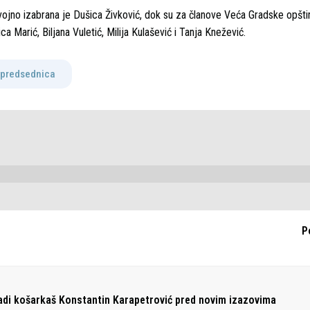
ojno izabrana je Dušica Živković, dok su za članove Veća Gradske opšt
ca Marić, Biljana Vuletić, Milija Kulašević i Tanja Knežević.
predsednica
P
adi košarkaš Konstantin Karapetrović pred novim izazovima