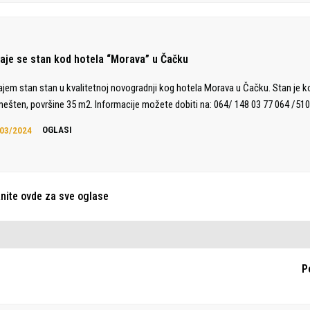
daje se stan kod hotela “Morava” u Čačku
ajem stan stan u kvalitetnoj novogradnji kog hotela Morava u Čačku. Stan je 
ešten, površine 35 m2. Informacije možete dobiti na: 064/ 148 03 77 064 /510
03/2024
OGLASI
knite ovde za sve oglase
P