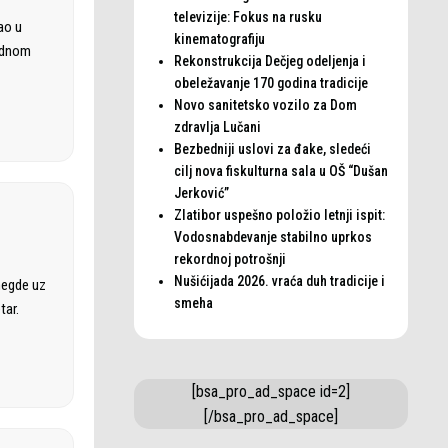
televizije: Fokus na rusku
ao u
kinematografiju
rodnom
Rekonstrukcija Dečjeg odeljenja i
obeležavanje 170 godina tradicije
Novo sanitetsko vozilo za Dom
zdravlja Lučani
Bezbedniji uslovi za đake, sledeći
cilj nova fiskulturna sala u OŠ “Dušan
Jerković”
Zlatibor uspešno položio letnji ispit:
Vodosnabdevanje stabilno uprkos
rekordnoj potrošnji
Nušićijada 2026. vraća duh tradicije i
negde uz
smeha
tar.
[bsa_pro_ad_space id=2]
[/bsa_pro_ad_space]