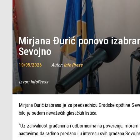
Mirjana Đurić ponovo izabra
Sevojno
19/05/2026
Autor:
Info Press
Izvor:
InfoPress
Mirjana Đurić izabrana je za predsednicu Gradske opštine Sevoj
bilo je sedam nevažećih glasačkih listića.
“Uz zahvalnost građanima i odbornicima na poverenju, moram da
nastavimo da radimo predano i u interesu svih građana Sevojna”,