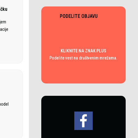
ačku
PODELITE OBJAVU
ajem
acije
KLIKNITE NA ZNAK PLUS
Podelite vest na društvenim mrežama.
model