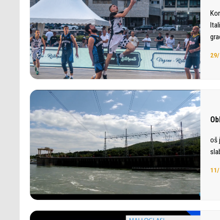
Kon
Ita
gra
29/
Ob
oš 
sla
11/