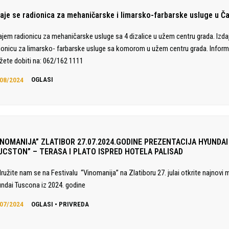
daje se radionica za mehaničarske i limarsko-farbarske usluge u Č
ajem radionicu za mehaničarske usluge sa 4 dizalice u užem centru grada. Izd
ionicu za limarsko- farbarske usluge sa komorom u užem centru grada. Inform
ete dobiti na: 062/162 1111
08/2024
OGLASI
INOMANIJA” ZLATIBOR 27.07.2024.GODINE PREZENTACIJA HYUNDAI
UCSTON” – TERASA I PLATO ISPRED HOTELA PALISAD
družite nam se na Festivalu “Vinomanija” na Zlatiboru 27. julai otkrite najnovi 
ndai Tuscona iz 2024. godine
07/2024
OGLASI
•
PRIVREDA