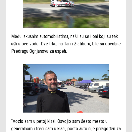
Među iskusnim automobilistima, našli su se i oni koji su tek
ušli u ove vode. Dve trke, na Tari i Zlatiboru, bile su dovoljne
Predragu Ognjanovu za uspeh.
“Vozio sam u petoj klasi. Osvojio sam šesto mesto u
generalnom i treći sam u klasi, pošto auto nije prilagođen za