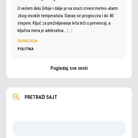
U većem delu Srbije i dalje je na snazi crveni meteo-alarm
zbog visokih temperatura. Danas se prognozira i do 40
stepeni. Ključ za preživljavanje leta leži u prevenciji, a
ključna mera je adekvatna…
[…]
30/06/2026
POLITIKA
Pogledaj sve vesti
PRETRAŽI SAJT