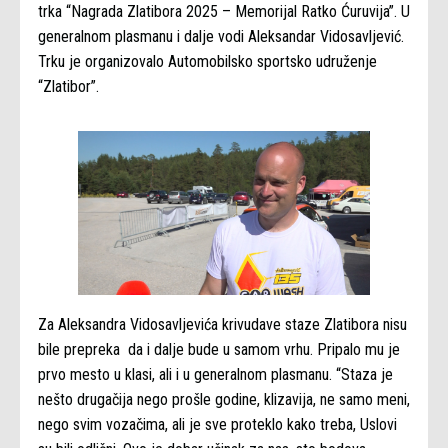
trka “Nagrada Zlatibora 2025 – Memorijal Ratko Ćuruvija”. U
generalnom plasmanu i dalje vodi Aleksandar Vidosavljević.
Trku je organizovalo Automobilsko sportsko udruženje
“Zlatibor”.
Za Aleksandra Vidosavljevića krivudave staze Zlatibora nisu
bile prepreka da i dalje bude u samom vrhu. Pripalo mu je
prvo mesto u klasi, ali i u generalnom plasmanu. “Staza je
nešto drugačija nego prošle godine, klizavija, ne samo meni,
nego svim vozačima, ali je sve proteklo kako treba, Uslovi