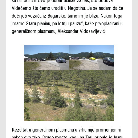
su bili odlični. Ovo je dobar učinak za nas, sto bodova.
Videćemo šta ćemo uraditi u Negotinu. Ja se nadam da će
doći još vozača iz Bugarske, tamo im je blizu. Nakon toga
imamo Staru planinu, pa letnju pauzu”, kaže prvoplasirani u
generalčnom plasmanu, Aleksandar Vidosavljević.
Rezultat u generalnom plasmanu u vrhu nije promenjen ni
nakon ove trke. Drugo mesto, kao i na Tari, pripalo je Ivanu