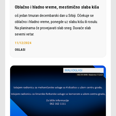
Oblačno i hladno vreme, mestimično slaba kiša
oš jedan tmuran decembarski dan u Srbiji. Očekuje se
oblačno i hladno vreme, ponegde uz slabu kišu ili rosulu.
Na planinama će provejavati slab sneg. Duvaće slab
severni vetar.
11/12/2024
OGLASI