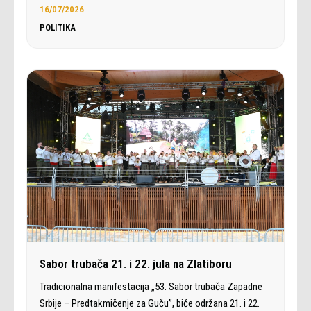
16/07/2026
POLITIKA
Sabor trubača 21. i 22. jula na Zlatiboru
Tradicionalna manifestacija „53. Sabor trubača Zapadne
Srbije – Predtakmičenje za Guču”, biće održana 21. i 22.