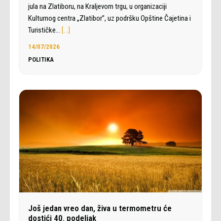
jula na Zlatiboru, na Kraljevom trgu, u organizaciji
Kulturnog centra „Zlatibor”, uz podršku Opštine Čajetina i
Turističke…
[…]
14/07/2026
POLITIKA
Još jedan vreo dan, živa u termometru će
dostići 40. podeljak