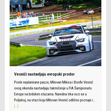
Vesnići nastavljaju evropski prodor
Posle neplanirane pauze, Milovan Mikica i Đorđe Vesnić
ovog vikenda nastavljaju takmičenje u FIA Šampionatu
Evrope na brdskim stazama. Naredna trka vozi se u
Poljskoj, na stazi koju Milovan Vesnić odlično poznaje i…
[…]