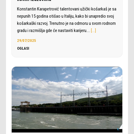
Konstantin Karapetrović talentovani užički košarkaš je sa
nepunih 15 godina otišao u Italiju, kako bi unapredio svoj
košarkaški razvoj. Trenutno je na odmoru u svom rodnom
gradu i razmišlja gde će nastaviti karijeru.…
[…]
29/07/2025
OGLASI