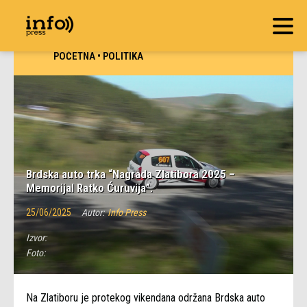
POČETNA
•
POLITIKA
Brdska auto trka “Nagrada Zlatibora 2025 –
Memorijal Ratko Ćuruvija”.
25/06/2025
Autor:
Info Press
Izvor:
Foto:
Na Zlatiboru je protekog vikendana održana Brdska auto