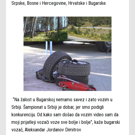
Srpske, Bosne i Hercegovine, Hrvatske i Bugarske.
“Na žalost u Bugarskoj nemamo savez i zato vozim u
Srbiji. Šampionat u Srbiji je dobar, jer smo podigli
konkurenciju. Od kako sam došao da vozim video sam da
moji prijatleji vozači voze sve bolje i bolje”, kaže bugarski
vozač, Aleksandar Jordanov Dimitrov.