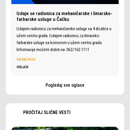
Izdaje se radionica za mehaničarske i limarsko-
farbarske usluge u Čačku
Izdajem radionicu za mehaničarske usluge sa 4 dizalice u
užem centru grada. Izdajem radionicu za limarsko-
farbarske usluge sa komorom u užem centru grada.
Informacije možete dobiti na: 062/162 1111
30/08/2024
OGLASI
Pogledaj sve oglase
PROČITAJ SLIČNE VESTI