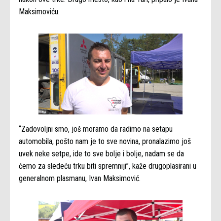
Maksimoviću.
“Zadovoljni smo, još moramo da radimo na setapu
automobila, pošto nam je to sve novina, pronalazimo još
uvek neke setpe, ide to sve bolje i bolje, nadam se da
ćemo za sledeću trku biti spremniji”, kaže drugoplasirani u
generalnom plasmanu, Ivan Maksimović.