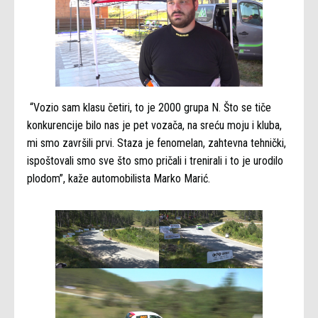
“Vozio sam klasu četiri, to je 2000 grupa N. Što se tiče
konkurencije bilo nas je pet vozača, na sreću moju i kluba,
mi smo završili prvi. Staza je fenomelan, zahtevna tehnički,
ispoštovali smo sve što smo pričali i trenirali i to je urodilo
plodom”, kaže automobilista Marko Marić.