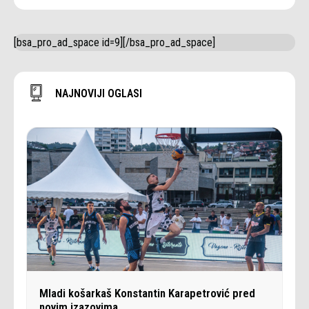
[bsa_pro_ad_space id=9][/bsa_pro_ad_space]
NAJNOVIJI OGLASI
Mladi košarkaš Konstantin Karapetrović pred
novim izazovima