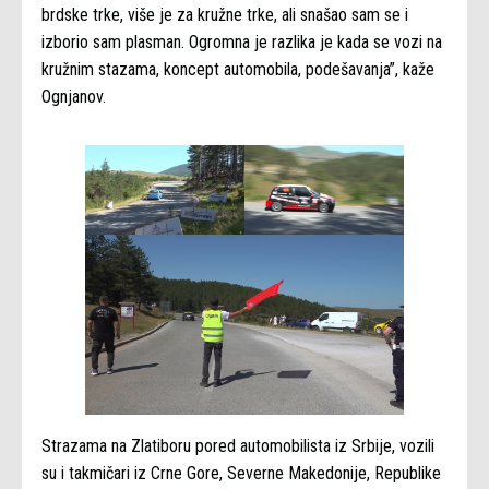
brdske trke, više je za kružne trke, ali snašao sam se i
izborio sam plasman. Ogromna je razlika je kada se vozi na
kružnim stazama, koncept automobila, podešavanja”, kaže
Ognjanov.
Strazama na Zlatiboru pored automobilista iz Srbije, vozili
su i takmičari iz Crne Gore, Severne Makedonije, Republike