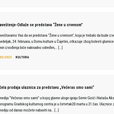
aveštenje-Odlaže se predstava “Žene u crvenom”
veštavamo Vas da se predstava “Žene u crvenom”, koja je trebalo da bude iz
edeljak, 24. februara, u Domu kulture u Čajetini, otkazuje zbog bolesti glumice
min izvođenja biće naknadno određen,…
[…]
02/2025
KULTURA
čela prodaja ulaznica za predstavu „Večeras smo sami“
edija ‘’Večeras smo sami’’ u kojoj glavne uloge igraju Semir Gicić i Nataša Aks
programu Gradskog kulturnog centra je u četvrtak20.marta u 21 čas. Ulaznice 
ediju od danas možete nabaviti na…
[…]