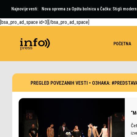
Najnovije vesti:
Nova oprema za Opštu bolnicu u Čačku: Stigli moderni 
[bsa_pro_ad_space id=3][/bsa_pro_ad_space]
POČETNA
PREGLED POVEZANIH VESTI •
ОЗНАКА:
#PREDSTAV
“M
Čet
izv