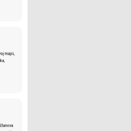
voj majci,
rka,
 članova