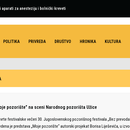
aparati za anesteziju i bolnički kreveti
POLITIKA
PRIVREDA
DRUŠTVO
HRONIKA
KULTURA
A
oje pozorište” na sceni Narodnog pozorišta Užice
vrte festivalske večeri 30. Jugoslovenskog pozorišnog festivala „Bez prevoda“
edena je predstava „Moje pozorište“ autorski projekat Borisa Liješevića, u izv