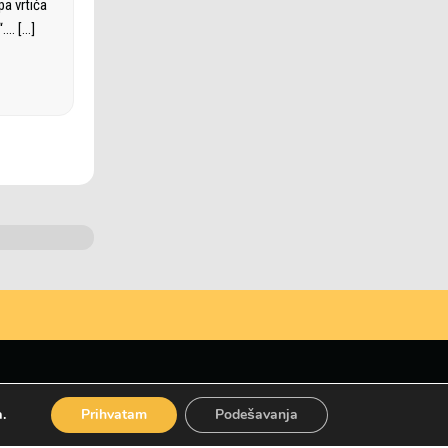
pa vrtića
j“.…
[…]
.
Prihvatam
Podešavanja