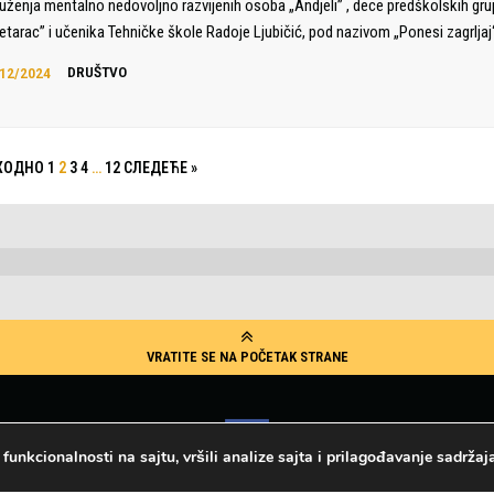
uženja mentalno nedovoljno razvijenih osoba „Andjeli” , dece predškolskih gru
etarac” i učenika Tehničke škole Radoje Ljubičić, pod nazivom „Ponesi zagrlja
12/2024
DRUŠTVO
ТХОДНО
1
2
3
4
…
12
СЛЕДЕЋЕ »
VRATITE SE NA POČETAK STRANE
nkcionalnosti na sajtu, vršili analize sajta i prilagođavanje sadržaja