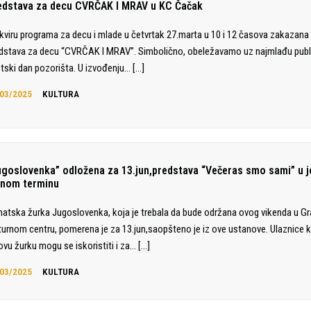
edstava za decu CVRČAK I MRAV u KC Čačak
kviru programa za decu i mlade u četvrtak 27.marta u 10 i 12 časova zakazana 
dstava za decu “CVRČAK I MRAV”. Simbolično, obeležavamo uz najmlađu publ
tski dan pozorišta. U izvođenju…
[…]
03/2025
KULTURA
ugoslovenka” odložena za 13.jun,predstava “Večeras smo sami” u j
dnom terminu
atska žurka Jugoslovenka, koja je trebala da bude održana ovog vikenda u 
turnom centru, pomerena je za 13.jun,saopšteno je iz ove ustanove. Ulaznice 
ovu žurku mogu se iskoristiti i za…
[…]
03/2025
KULTURA