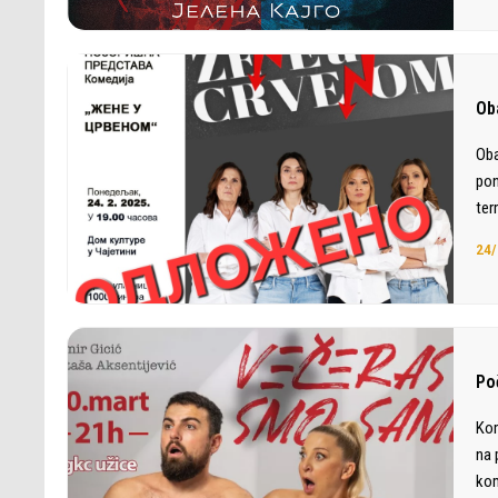
Ob
Oba
pon
ter
24/
Po
Kom
na 
kom