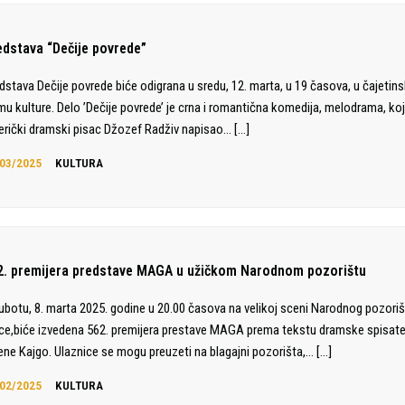
edstava “Dečije povrede”
dstava Dečije povrede biće odigrana u sredu, 12. marta, u 19 časova, u čajeti
u kulture. Delo ’Dečije povrede’ je crna i romantična komedija, melodrama, koj
rički dramski pisac Džozef Radživ napisao…
[…]
03/2025
KULTURA
2. premijera predstave MAGA u užičkom Narodnom pozorištu
ubotu, 8. marta 2025. godine u 20.00 časova na velikoj sceni Narodnog pozori
ce,biće izvedena 562. premijera prestave MAGA prema tekstu dramske spisate
ene Kajgo. Ulaznice se mogu preuzeti na blagajni pozorišta,…
[…]
02/2025
KULTURA