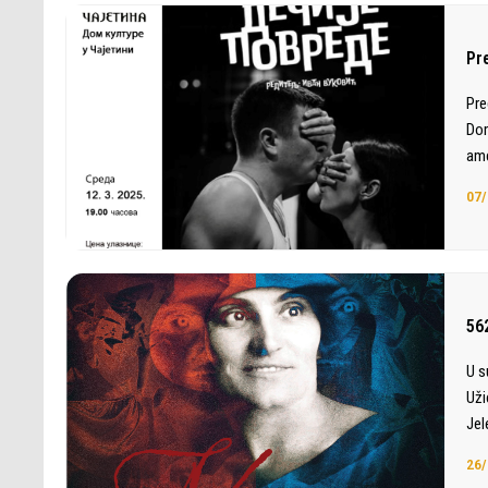
Pr
Pre
Dom
ame
07/
56
U s
Uži
Jel
26/