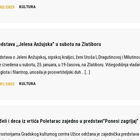
02/2025
KULTURA
edstava ,,Jelena Anžujska” u subotu na Zlatiboru
dstava o Jeleni Anžujskoj, srpskoj kraljici, ženi Uroša I, Dragutinovoj i Milutino
e izvedena u subotu, 25. januara, u 19 časova, na Zlatiboru. Višegodišnja vlada
iglota i filantrop, unosila je prosvetiteljski duh…
[…]
01/2025
KULTURA
eli i deca iz vrtića Poletarac zajedno u predstavi”Ponesi zagrljaj”
rostorijama Gradskog kulturnog centra Užice održana je zajednička predstava