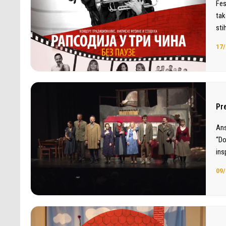
Fes
tak
sti
17/
Pr
Ans
“Do
ins
09/