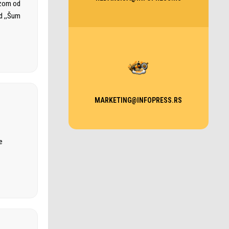
nizom od
d ,,Šum
MARKETING@INFOPRESS.RS
e