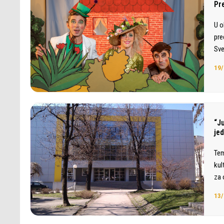
Pr
U o
pre
Sve
19/
“J
je
Tem
kul
za 
13/