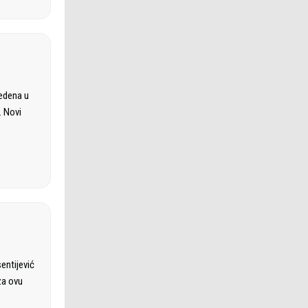
vedena u
. Novi
entijević
za ovu