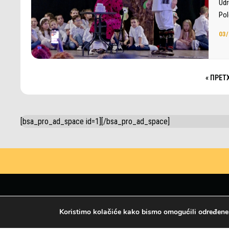
Udr
Pol
03/
« ПРЕ
[bsa_pro_ad_space id=1][/bsa_pro_ad_space]
Koristimo kolačiće kako bismo omogućili određene fu