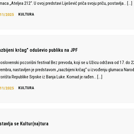
maca „Ateljea 212“. U ovoj predstavi Liješević priča svoju priču, postavlja…
[…]
11/2025
KULTURA
azbijeni krčag” oduševio publiku na JPF
oslovenski pozorišni festival Bez prevoda, koji se u Užicu održava od 17. do 2
embra, nastavljen je predstavom „raazbijeni krčag“ u izvođenju glumaca Naro
orišta Republike Srpske iz Banja Luke. Komad je rađen…
[…]
11/2025
KULTURA
stavlja se Kultur(na)tura