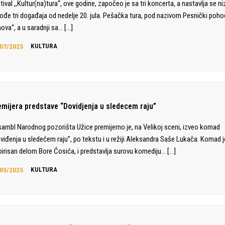
tival ,,Kultur(na)tura“, ove godine, započeo je sa tri koncerta, a nastavlja se 
ođe tri događaja od nedelje 20. jula. Pešačka tura, pod nazivom Pesnički poho
hova“, a u saradnji sa…
[…]
07/2025
KULTURA
emijera predstave “Dovidjenja u sledecem raju”
ambl Narodnog pozorišta Užice premijerno je, na Velikoj sceni, izveo komad
viđenja u sledećem raju”, po tekstu i u režiji Aleksandra Saše Lukača. Komad j
pirisan delom Bore Ćosića, i predstavlja surovu komediju…
[…]
05/2025
KULTURA