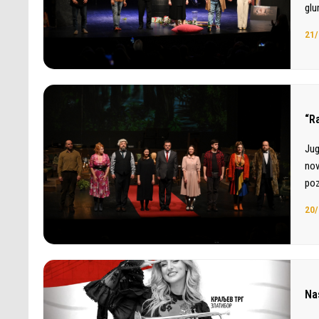
glu
21/
“R
Jug
nov
poz
20/
Na