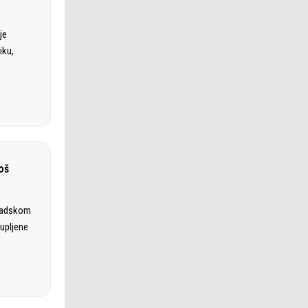
je
iku,
oš
Gradskom
kupljene