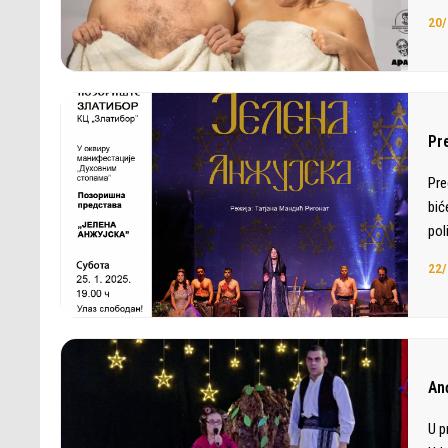
20/
Pr
Pre
bić
pol
22/
Anđ
U p