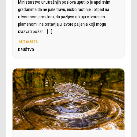
Ministarstvo unutrašnjih poslova uputilo je apel svim
građanima da ne pale travu, nisko rastinje i otpad na
otvorenom prostoru, da pažljivo rukuju otvorenim
plamenom i ne ostavljaju izvore paljenja koji mogu
izazvati požar.…
[…]
18/06/2026
DRUŠTVO