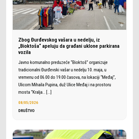
Zbog Đurđevskog vašara u nedelju, iz
„Bioktoša“ apeluju da građani uklone parkirana
vozila
Javno komunalno preduzeće “Bioktoš” organizuje
tradicionalni Đurđevski vašar u nedelju 10. maja, u
vremenu od 06.00 do 19.00 časova, na lokaciji “Međaj”,
Ulicom Mihaila Pupina, duž Ulice Međaj i na prostoru
mosta “Kralja…
[…]
08/05/2026
DRUŠTVO