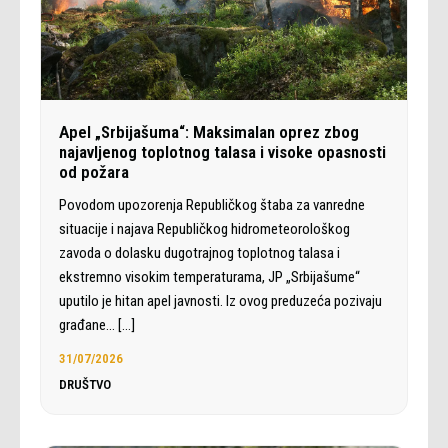
Apel „Srbijašuma“: Maksimalan oprez zbog
najavljenog toplotnog talasa i visoke opasnosti
od požara
Povodom upozorenja Republičkog štaba za vanredne
situacije i najava Republičkog hidrometeorološkog
zavoda o dolasku dugotrajnog toplotnog talasa i
ekstremno visokim temperaturama, JP „Srbijašume“
uputilo je hitan apel javnosti. Iz ovog preduzeća pozivaju
građane…
[…]
31/07/2026
DRUŠTVO