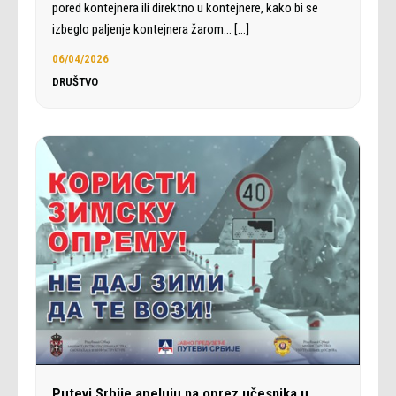
pored kontejnera ili direktno u kontejnere, kako bi se
izbeglo paljenje kontejnera žarom…
[…]
06/04/2026
DRUŠTVO
Putevi Srbije apeluju na oprez učesnika u