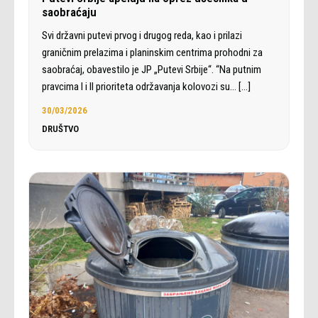
saobraćaju
Svi državni putevi prvog i drugog reda, kao i prilazi
graničnim prelazima i planinskim centrima prohodni za
saobraćaj, obavestilo je JP „Putevi Srbije“. “Na putnim
pravcima I i II prioriteta održavanja kolovozi su…
[…]
30/03/2026
DRUŠTVO