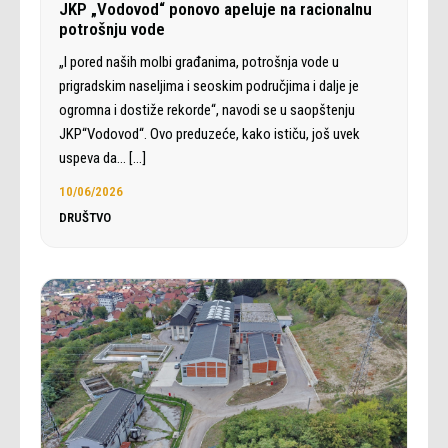
JKP „Vodovod“ ponovo apeluje na racionalnu
potrošnju vode
„I pored naših molbi građanima, potrošnja vode u
prigradskim naseljima i seoskim područjima i dalje je
ogromna i dostiže rekorde“, navodi se u saopštenju
JKP“Vodovod“. Ovo preduzeće, kako ističu, još uvek
uspeva da…
[…]
10/06/2026
DRUŠTVO