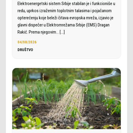
Elektroenergetski sistem Srbije stabilan je i funkcioniše u
redu, uprkos izraženim toplotnim talasima i pojačanom
opterećenju koje beleži čitava evropska mreža, izjavio je
glavni dispečer u Elektromrežama Srbije (EMS) Dragan
Rakić. Prema njegovim…
[…]
04/08/2026
DRUŠTVO