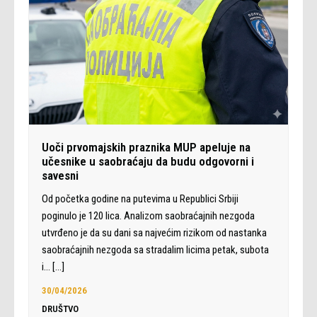
Uoči prvomajskih praznika MUP apeluje na
učesnike u saobraćaju da budu odgovorni i
savesni
Od početka godine na putevima u Republici Srbiji
poginulo je 120 lica. Analizom saobraćajnih nezgoda
utvrđeno je da su dani sa najvećim rizikom od nastanka
saobraćajnih nezgoda sa stradalim licima petak, subota
i…
[…]
30/04/2026
DRUŠTVO