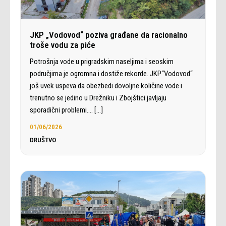
JKP „Vodovod“ poziva građane da racionalno
troše vodu za piće
Potrošnja vode u prigradskim naseljima i seoskim
područjima je ogromna i dostiže rekorde. JKP“Vodovod“
još uvek uspeva da obezbedi dovoljne količine vode i
trenutno se jedino u Drežniku i Zbojštici javljaju
sporadični problemi.…
[…]
01/06/2026
DRUŠTVO