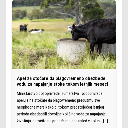
Apel za stočare da blagovremeno obezbede
vodu za napajanje stoke tokom letnjih meseci
Ministarstvo poljoprivrede, šumarstva i vodoprivrede
apeluje na stočare da blagovremeno preduzmu sve
neophodne mere kako bi tokom predstojećeg letnjeg
perioda obezbedili dovoljne količine vode za napajanje
životinja, naročito na područjima gde usled visokih…
[…]