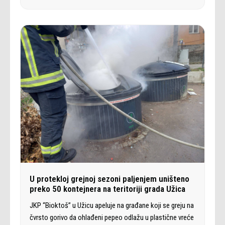
U protekloj grejnoj sezoni paljenjem uništeno
preko 50 kontejnera na teritoriji grada Užica
JKP “Bioktoš” u Užicu apeluje na građane koji se greju na
čvrsto gorivo da ohlađeni pepeo odlažu u plastične vreće