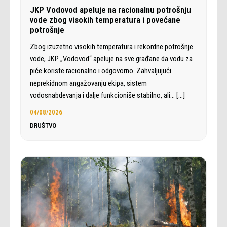
JKP Vodovod apeluje na racionalnu potrošnju
vode zbog visokih temperatura i povećane
potrošnje
Zbog izuzetno visokih temperatura i rekordne potrošnje
vode, JKP „Vodovod“ apeluje na sve građane da vodu za
piće koriste racionalno i odgovorno. Zahvaljujući
neprekidnom angažovanju ekipa, sistem
vodosnabdevanja i dalje funkcioniše stabilno, ali…
[…]
04/08/2026
DRUŠTVO