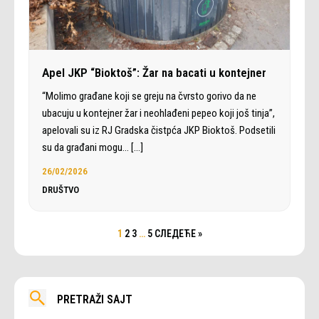
Apel JKP “Bioktoš”: Žar na bacati u kontejner
“Molimo građane koji se greju na čvrsto gorivo da ne
ubacuju u kontejner žar i neohlađeni pepeo koji još tinja”,
apelovali su iz RJ Gradska čistpća JKP Bioktoš. Podsetili
su da građani mogu…
[…]
26/02/2026
DRUŠTVO
1
2
3
…
5
СЛЕДЕЋЕ »
PRETRAŽI SAJT