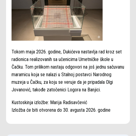
Tokom maja 2026. godine, Dukićeva nastavlja rad kroz set
radionica realizovanih sa učenicima Umetničke škole u
Čačku. Tom prilikom nastaju odgovori na još jednu sačuvanu
maramicu koja se nalazi u Stalnoj postavci Narodnog
muzeja u Čačku, za koju se veruje da je pripadala Olgi
Jovanović, takođe zatočenici Logora na Banjici.
Kustoskinja izložbe: Marija Radisavčević
Izložba će biti otvorena do 30. avgusta 2026. godine