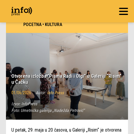
POČETNA
•
KULTURA
Otvorena izložba “Pisma Radi i Olgi” u Galeriji “Risim”
u Čačku
01/06/2026
Autor:
Info Press
Izvor:
InfoPress
Foto:
Umetnička galerija „Nadežda Petrović“
U petak, 29. maja u 20 časova, u Galeriji „Risim“ je otvorena