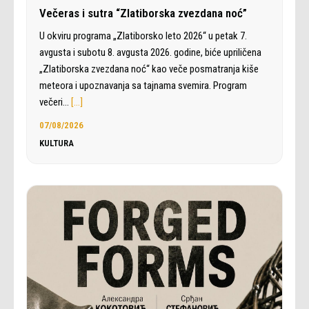
Večeras i sutra “Zlatiborska zvezdana noć”
U okviru programa „Zlatiborsko leto 2026“ u petak 7.
avgusta i subotu 8. avgusta 2026. godine, biće upriličena
„Zlatiborska zvezdana noć“ kao veče posmatranja kiše
meteora i upoznavanja sa tajnama svemira. Program
večeri…
[…]
07/08/2026
KULTURA