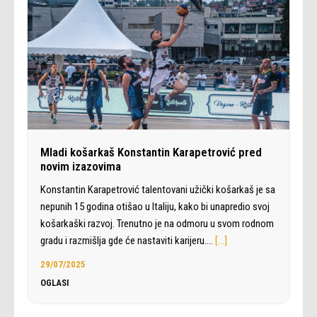
Mladi košarkaš Konstantin Karapetrović pred
novim izazovima
Konstantin Karapetrović talentovani užički košarkaš je sa
nepunih 15 godina otišao u Italiju, kako bi unapredio svoj
košarkaški razvoj. Trenutno je na odmoru u svom rodnom
gradu i razmišlja gde će nastaviti karijeru.…
[…]
29/07/2025
OGLASI