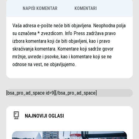
NAPIŠI KOMENTAR
KOMENTARI
Vaša adresa e-pošte neće biti objavljena. Neophodna polja
su označena * zvezdicom. Info Press zadržava pravo
izbora komentara koji će biti objavljeni, kao i pravo
skraćivanja komentara. Komentare koji sadrže govor
mržnje, uvrede i psovke, kao i komentare koji se ne
odnose na vest, ne objavljujemo.
[bsa_pro_ad_space id=9][/bsa_pro_ad_space]
NAJNOVIJI OGLASI