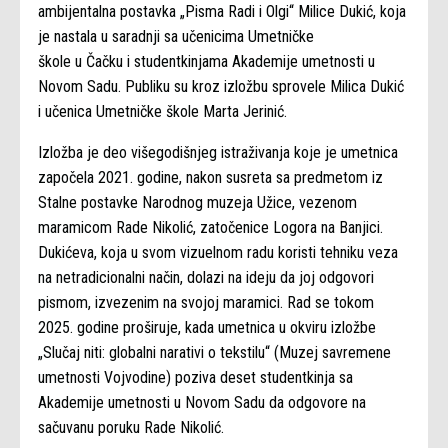
ambijentalna postavka „Pisma Radi i Olgi“ Milice Dukić, koja
je nastala u saradnji sa učenicima Umetničke
škole u Čačku i studentkinjama Akademije umetnosti u
Novom Sadu. Publiku su kroz izložbu sprovele Milica Dukić
i učenica Umetničke škole Marta Jerinić.
Izložba je deo višegodišnjeg istraživanja koje je umetnica
započela 2021. godine, nakon susreta sa predmetom iz
Stalne postavke Narodnog muzeja Užice, vezenom
maramicom Rade Nikolić, zatočenice Logora na Banjici.
Dukićeva, koja u svom vizuelnom radu koristi tehniku veza
na netradicionalni način, dolazi na ideju da joj odgovori
pismom, izvezenim na svojoj maramici. Rad se tokom
2025. godine proširuje, kada umetnica u okviru izložbe
„Slučaj niti: globalni narativi o tekstilu“ (Muzej savremene
umetnosti Vojvodine) poziva deset studentkinja sa
Akademije umetnosti u Novom Sadu da odgovore na
sačuvanu poruku Rade Nikolić.