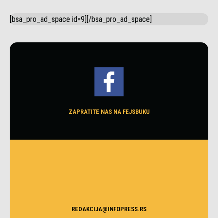
[bsa_pro_ad_space id=9][/bsa_pro_ad_space]
ZAPRATITE NAS NA FEJSBUKU
REDAKCIJA@INFOPRESS.RS