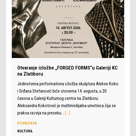
Otvaranje izložbe „FORGED FORMS”u Galeriji KC
na Zlatiboru
Jedinstvena performativna izložba skulptura Alekse Koko
i Srđana Stefanović biće otoverna 14. avgusta, u 20
časova u Galeriji Kulturnog centra na Zlatiboru.
Aleksandra Kokotović je multimedijalna umetnica čija se
praksa razvija na preseku…
[…]
07/08/2026
KULTURA