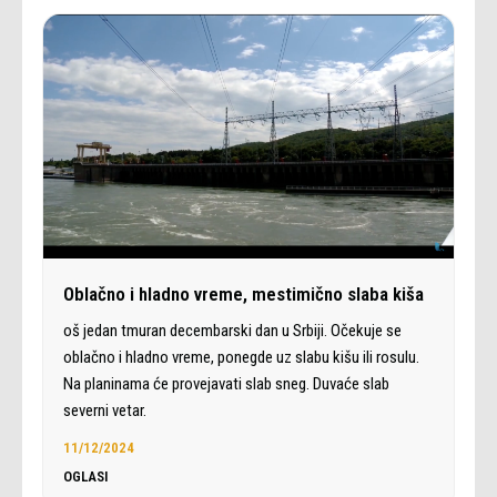
Oblačno i hladno vreme, mestimično slaba kiša
oš jedan tmuran decembarski dan u Srbiji. Očekuje se
oblačno i hladno vreme, ponegde uz slabu kišu ili rosulu.
Na planinama će provejavati slab sneg. Duvaće slab
severni vetar.
11/12/2024
OGLASI