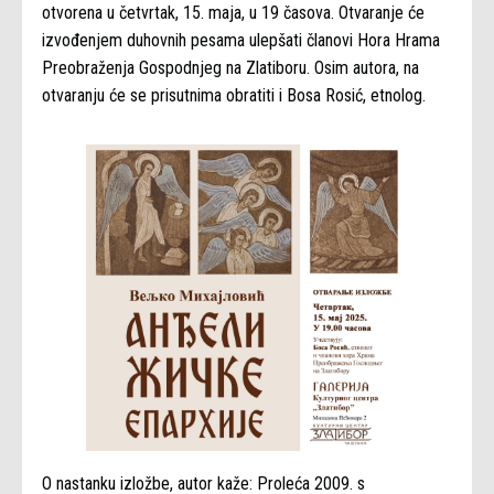
otvorena u četvrtak, 15. maja, u 19 časova. Otvaranje će
izvođenjem duhovnih pesama ulepšati članovi Hora Hrama
Preobraženja Gospodnjeg na Zlatiboru. Osim autora, na
otvaranju će se prisutnima obratiti i Bosa Rosić, etnolog.
O nastanku izložbe, autor kaže: Proleća 2009. s