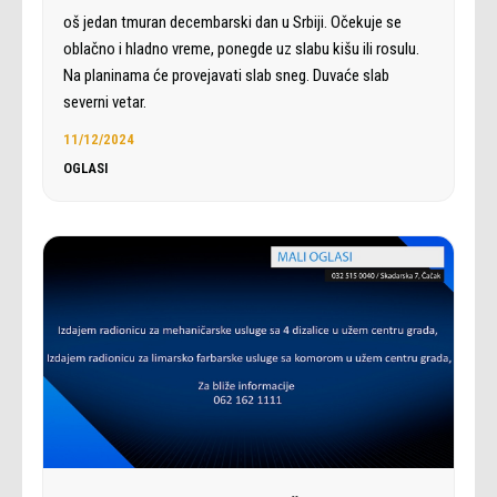
oš jedan tmuran decembarski dan u Srbiji. Očekuje se
oblačno i hladno vreme, ponegde uz slabu kišu ili rosulu.
Na planinama će provejavati slab sneg. Duvaće slab
severni vetar.
11/12/2024
OGLASI