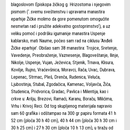
blagoslovom Episkopa žičkog g. Hrizostoma i njegovim
pismom (‘..svemu sveštenstvu i upravama manastira
eparhije Žičke molimo da gore pomenutom omogućite
nesmetan rad i pružite adekvatno gostoprimstvo’), a uz
veliku pomoć i podršku igumanije manastira Uspenje
kablarsko, mati Naume, počeo sam rad na ciklusu ‘Anđeli
Žičke eparhije’. Obišao sam 38 manastira: Trojice, Sretenje,
Vavedenje, Preobraženje, Vaznesenje, Blagoveštanje, Ilinje,
Nikolje, Uspenje, Vujan, Ježevica, Stjenik, Trnava, Klisura,
Kovilje, Rujno, Vraćevšnica, Moravci, Rača, Uvac, Dubrava,
Lepenac, Strmac, Pleš, Drenča, Rudenica, Veluća,
Ljubostinja, Stubal, Zgodačica, Kamenac, Voljavča, Žiča,
Studenica, Pridvorica, Gradac, Pavlica i Milentija, kao i
crkve u: Arilju, Brezovi, Ramaći, Karanu, Boraču, Milićima,
Vrhu i Krivoj Reci. Od tog skupljenog materijala napravio
sam 60 grafika i odštampao na 300 gr papiru formata 41 h
52 cm (ploča 30 h 40 cm), 40 h 44 cm (ploča 30 h 30 cm i
30 h 25 cm) i 27 h 30 cm (ploča 10 h 13 cm), u tiražu od