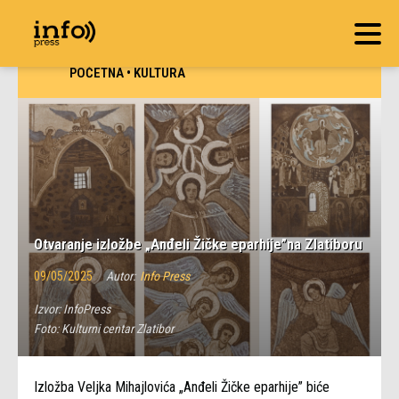
POČETNA
•
KULTURA
Otvaranje izložbe „Anđeli Žičke eparhije”na Zlatiboru
09/05/2025
Autor:
Info Press
Izvor:
InfoPress
Foto:
Kulturni centar Zlatibor
Izložba Veljka Mihajlovića „Anđeli Žičke eparhije” biće