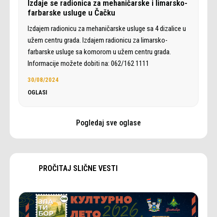
Izdaje se radionica za mehaničarske i limarsko-
farbarske usluge u Čačku
Izdajem radionicu za mehaničarske usluge sa 4 dizalice u
užem centru grada. Izdajem radionicu za limarsko-
farbarske usluge sa komorom u užem centru grada.
Informacije možete dobiti na: 062/162 1111
30/08/2024
OGLASI
Pogledaj sve oglase
PROČITAJ SLIČNE VESTI