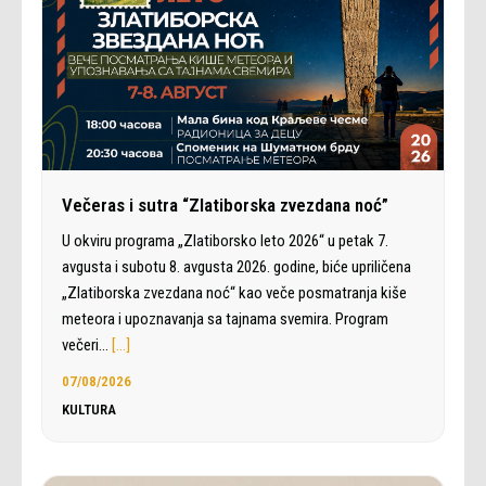
Večeras i sutra “Zlatiborska zvezdana noć”
U okviru programa „Zlatiborsko leto 2026“ u petak 7.
avgusta i subotu 8. avgusta 2026. godine, biće upriličena
„Zlatiborska zvezdana noć“ kao veče posmatranja kiše
meteora i upoznavanja sa tajnama svemira. Program
večeri…
[…]
07/08/2026
KULTURA