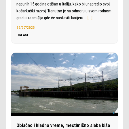
nepunih 15 godina otišao u Italiju, kako bi unapredio svoj
košarkaški razvoj. Trenutno je na odmoru u svom rodnom
gradu i razmišlja gde će nastaviti karijeru.…
[…]
29/07/2025
OGLASI
Oblačno i hladno vreme, mestimično slaba kiša