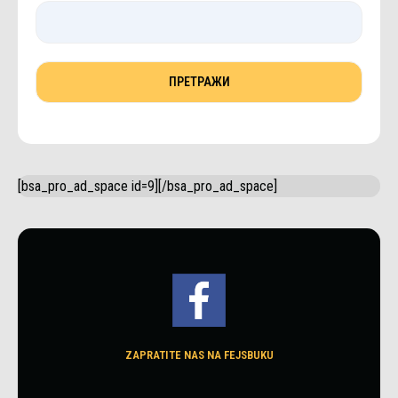
[bsa_pro_ad_space id=9][/bsa_pro_ad_space]
ZAPRATITE NAS NA FEJSBUKU