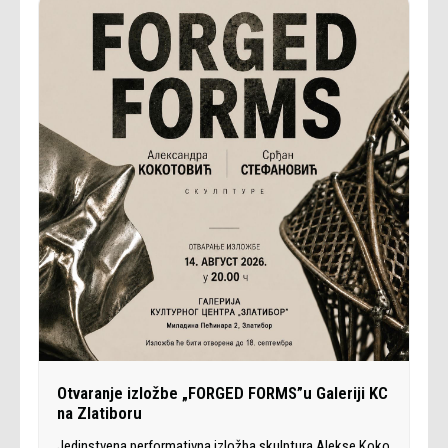
Otvaranje izložbe „FORGED FORMS”u Galeriji KC
na Zlatiboru
Jedinstvena performativna izložba skulptura Alekse Koko