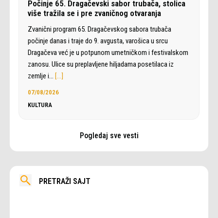
Počinje 65. Dragačevski sabor trubača, stolica
više tražila se i pre zvaničnog otvaranja
Zvanični program 65. Dragačevskog sabora trubača
počinje danas i traje do 9. avgusta, varošica u srcu
Dragačeva već je u potpunom umetničkom i festivalskom
zanosu. Ulice su preplavljene hiljadama posetilaca iz
zemlje i…
[…]
07/08/2026
KULTURA
Pogledaj sve vesti
PRETRAŽI SAJT