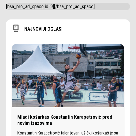
[bsa_pro_ad_space id=9][/bsa_pro_ad_space]
NAJNOVIJI OGLASI
Mladi košarkaš Konstantin Karapetrović pred
novim izazovima
Konstantin Karapetrović talentovani užički košarkaš je sa