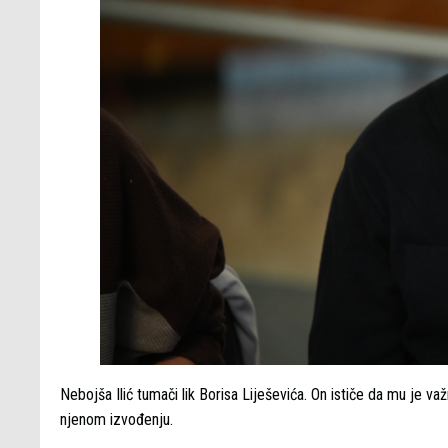
Nebojša Ilić tumači lik Borisa Liješevića. On ističe da mu je v
njenom izvođenju.