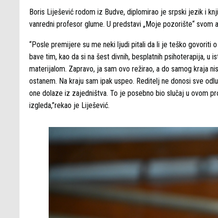
Boris Liješević rodom iz Budve, diplomirao je srpski jezik i k
vanredni profesor glume. U predstavi „Moje pozorište“ svom aut
“Posle premijere su me neki ljudi pitali da li je teško govoriti 
bave tim, kao da si na šest divnih, besplatnih psihoterapija, 
materijalom. Zapravo, ja sam ovo režirao, a do samog kraja ni
ostanem. Na kraju sam ipak uspeo. Reditelj ne donosi sve odlu
one dolaze iz zajedništva. To je posebno bio slučaj u ovom p
izgleda,”rekao je Liješević.