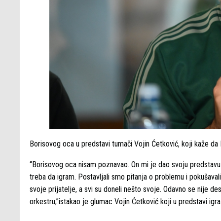
Borisovog oca u predstavi tumači Vojin Ćetković, koji kaže da B
“Borisovog oca nisam poznavao. On mi je dao svoju predstavu i
treba da igram. Postavljali smo pitanja o problemu i pokušavali 
svoje prijatelje, a svi su doneli nešto svoje. Odavno se nije 
orkestru,”istakao je glumac Vojin Ćetković koji u predstavi igr