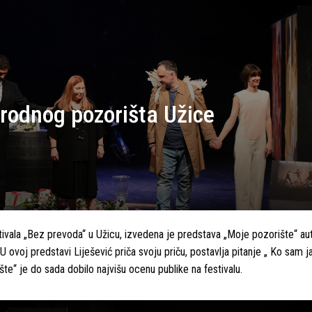
arodnog pozorišta Užice
ivala „Bez prevoda“ u Užicu, izvedena je predstava „Moje pozorište“ au
 ovoj predstavi Liješević priča svoju priču, postavlja pitanje „ Ko sam ja
te“ je do sada dobilo najvišu ocenu publike na festivalu.