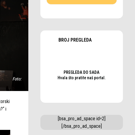
BROJ PREGLEDA
PREGLEDA DO SADA
Hvala što pratite naš portal.
Foto:
torski
?“ i
[bsa_pro_ad_space id=2]
[/bsa_pro_ad_space]