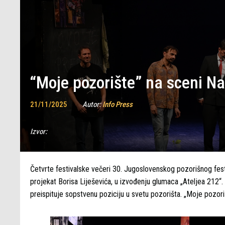
“Moje pozorište” na sceni N
21/11/2025
Autor:
Info Press
Izvor:
Četvrte festivalske večeri 30. Jugoslovenskog pozorišnog fest
projekat Borisa Liješevića, u izvođenju glumaca „Ateljea 212“. U
preispituje sopstvenu poziciju u svetu pozorišta. „Moje pozoriš