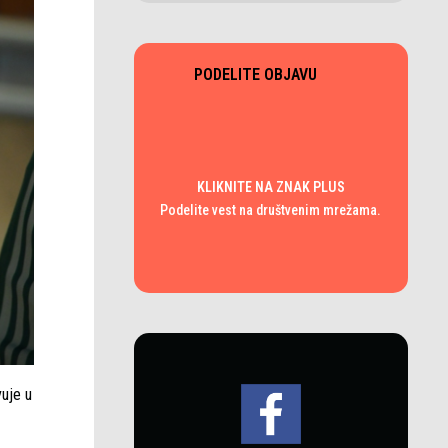
PODELITE OBJAVU
KLIKNITE NA ZNAK PLUS
Podelite vest na društvenim mrežama.
vuje u