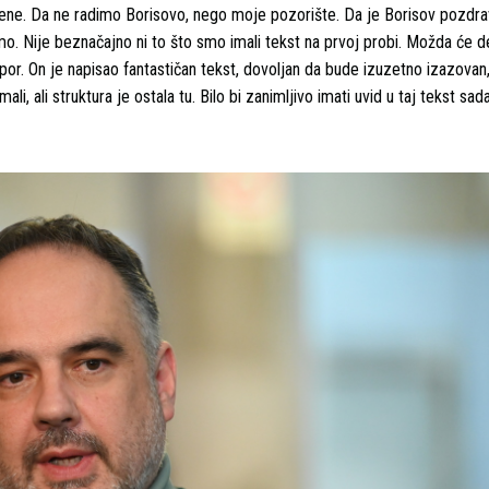
 na mene. Da ne radimo Borisovo, nego moje pozorište. Da je Borisov pozd
emo. Nije beznačajno ni to što smo imali tekst na prvoj probi. Možda će de
napor. On je napisao fantastičan tekst, dovoljan da bude izuzetno izazovan, d
li, ali struktura je ostala tu. Bilo bi zanimljivo imati uvid u taj tekst sad