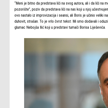
“Meni je bitno da predstava liči na svog autora, ali i da liči
pozorište”, poziv da predstava liči na nas koji u njoj učestvuj
ovo nastalo iz improvizacija i seansi, ali Boris je učinio veliki 
duhovit, strašan. To je vrlo čvrst tekst. Mi smo dodavali i oduzima
glumac Nebojša Ilić koji u predstavi tumači Borisa Liješevića.