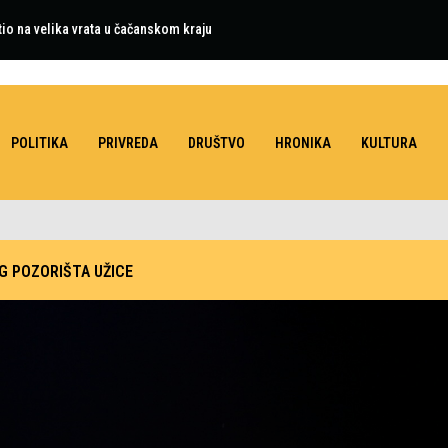
tio na velika vrata u čačanskom kraju
aparati za anesteziju i bolnički kreveti
POLITIKA
PRIVREDA
DRUŠTVO
HRONIKA
KULTURA
G POZORIŠTA UŽICE