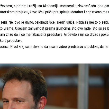
njiževnost, a potom i režiju na Akademiji umetnosti u NovomSadu, gde da
orskom projektu, kroz ličnu priču preispituje identitet i sopstveno mes
o sebi. Ne, ovo je divno, oslobađajuće, sjedinjujuće. Napišeš nešto o sebi,
u isto vreme. Osećam zahvalnost prema glumcima što ovo rade, što su se b
sam znao da li će me izbaciti iz predstave. Grčevito sam se držao i pok
ke u predstavi,
rocesu. Pred kraj sam shvatio da nisam video predstavu iz publike, da n