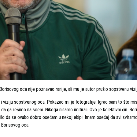
orisovog oca nije poznavao ranije, ali mu je autor pružio sopstvenu viziju
 viziju sopstvenog oca. Pokazao mi je fotografije. Igrao sam to što mis
da ga rešimo na sceni. Nikoga nisamo imitirali. Ovo je kolektivni čin. Bo
desilo da se ovako dobro osećam u nekoj ekipi. Imam osećaj da svi sviram
a Borisovog oca.