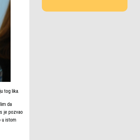
 tog lika.
lim da
ris je pozvao
o u istom