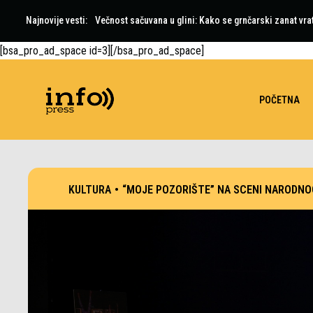
Najnovije vesti:
Večnost sačuvana u glini: Kako se grnčarski zanat vra
Nova oprema za Opštu bolnicu u Čačku: Stigli moderni 
[bsa_pro_ad_space id=3][/bsa_pro_ad_space]
POČETNA
KULTURA
•
“MOJE POZORIŠTE” NA SCENI NARODNO