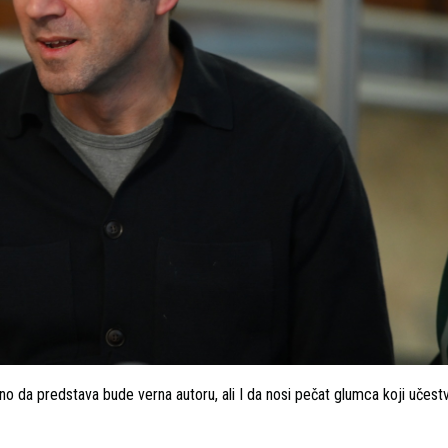
ažno da predstava bude verna autoru, ali I da nosi pečat glumca koji učest