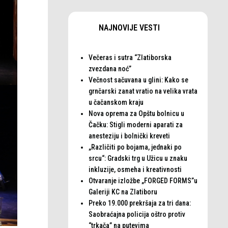
NAJNOVIJE VESTI
Večeras i sutra “Zlatiborska
zvezdana noć”
Večnost sačuvana u glini: Kako se
grnčarski zanat vratio na velika vrata
u čačanskom kraju
Nova oprema za Opštu bolnicu u
Čačku: Stigli moderni aparati za
anesteziju i bolnički kreveti
„Različiti po bojama, jednaki po
srcu“: Gradski trg u Užicu u znaku
inkluzije, osmeha i kreativnosti
Otvaranje izložbe „FORGED FORMS”u
Galeriji KC na Zlatiboru
Preko 19.000 prekršaja za tri dana:
Saobraćajna policija oštro protiv
“trkača” na putevima