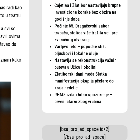
Čajetina i Zlatibor nastavljaju krupne
nas radi kao
investicione korake bez obzira na
to u teatru.
godišnje doba
Počinje 65. Dragačevski sabor
 a svi se
trubača, stolica više tražila se i pre
avili ovima
zvaničnog otvaranja
ušavao da
Varljivo leto – popodne stižu
pljuskovi i lokalne oluje
e znam kako
Nastavlja se rekonstrukcija važnih
puteva u Užicu i okolini
Zlatiborski dani meda:Slatka
manifestacija okuplja pčelare do
kraja nedelje
RHMZ izdao hitno upozorenje –
crveni alarm zbog vrućina
[bsa_pro_ad_space id=2]
[/bsa_pro_ad_space]