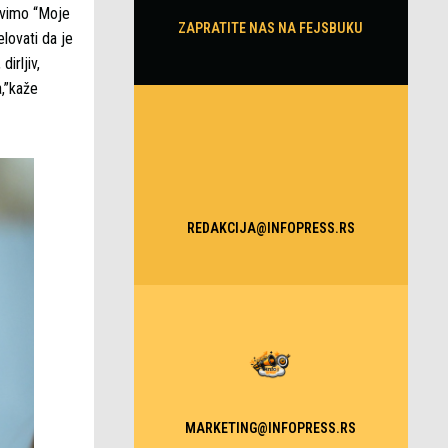
ravimo “Moje
ZAPRATITE NAS NA FEJSBUKU
lovati da je
irljiv,
a,”kaže
REDAKCIJA@INFOPRESS.RS
MARKETING@INFOPRESS.RS