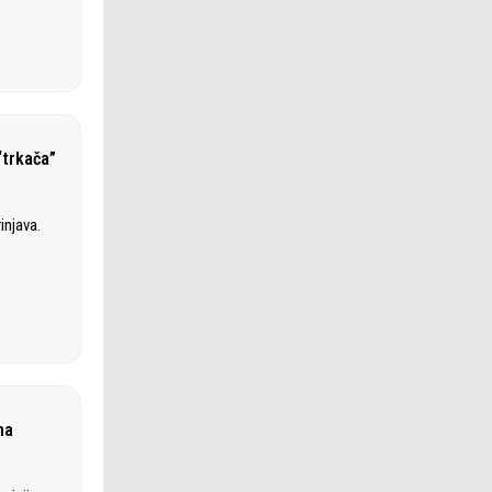
“trkača”
injava.
na