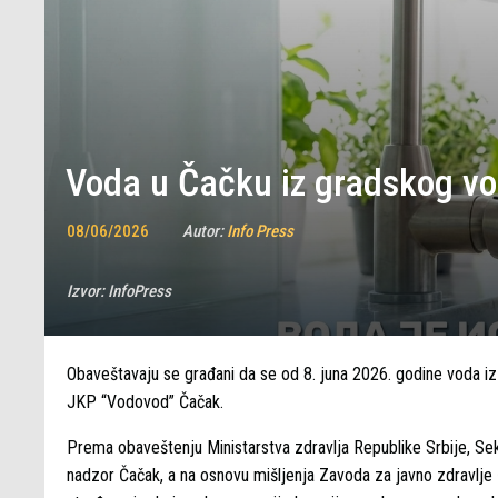
Voda u Čačku iz gradskog vo
08/06/2026
Autor:
Info Press
Izvor:
InfoPress
Obaveštavaju se građani da se od 8. juna 2026. godine voda i
JKP “Vodovod” Čačak.
Prema obaveštenju Ministarstva zdravlja Republike Srbije, Sekt
nadzor Čačak, a na osnovu mišljenja Zavoda za javno zdravlje