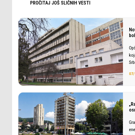
PROČITAJ JOŠ SLIČNIH VESTI
No
bol
Opš
koj
Srb
07/
„Ra
os
Gra
ene