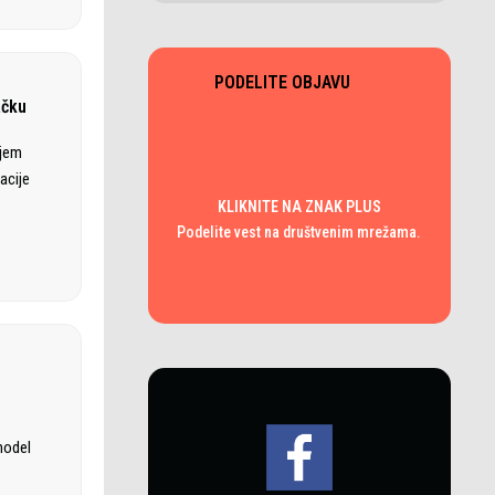
PODELITE OBJAVU
ačku
ajem
acije
KLIKNITE NA ZNAK PLUS
Podelite vest na društvenim mrežama.
model