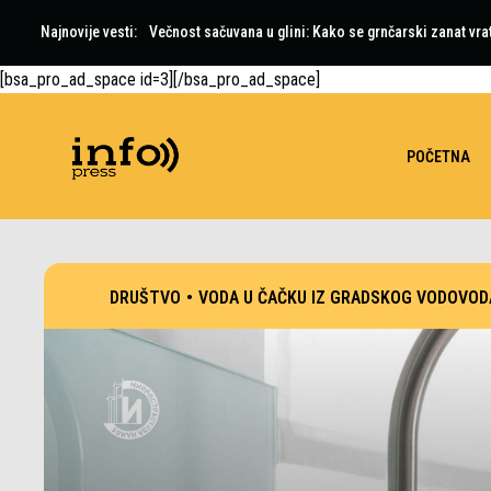
Najnovije vesti:
Večnost sačuvana u glini: Kako se grnčarski zanat vra
[bsa_pro_ad_space id=3][/bsa_pro_ad_space]
POČETNA
DRUŠTVO
•
VODA U ČAČKU IZ GRADSKOG VODOVOD