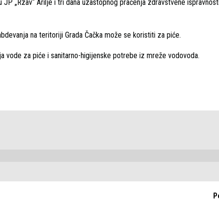
 JP „Rzav“ Arilje i tri dana uzastopnog praćenja zdravstvene ispravnost
devanja na teritoriji Grada Čačka može se koristiti za piće.
nja vode za piće i sanitarno-higijenske potrebe iz mreže vodovoda.
P