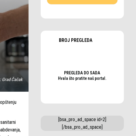
BROJ PREGLEDA
PREGLEDA DO SADA
Hvala što pratite naš portal.
:
Grad Čačak
aopštenju
[bsa_pro_ad_space id=2]
sanitarni
[/bsa_pro_ad_space]
nabdevanja,