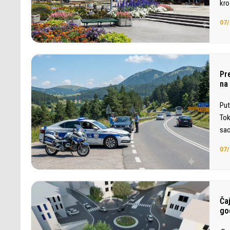
kro
07/
Pr
na
Put
Tok
sao
07/
Ča
go