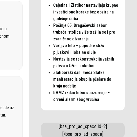
Čajetina i Zlatibor nastavljaju krupne
investicione korake bez obzira na
godišnje doba
Počinje 65. Dragačevski sabor
ao u
trubača, stolica više tražila se i pre
rodnom
zvaničnog otvaranja
Varljivo leto – popodne stižu
pljuskovi i lokalne oluje
Nastavlja se rekonstrukcija važnih
puteva u Užicu i okolini
Zlatiborski dani meda:Slatka
manifestacija okuplja pčelare do
kraja nedelje
RHMZ izdao hitno upozorenje –
crveni alarm zbog vrućina
negde uz
tar.
[bsa_pro_ad_space id=2]
[/bsa_pro_ad_space]