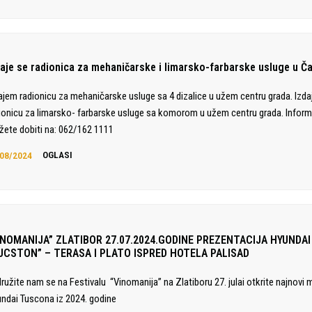
daje se radionica za mehaničarske i limarsko-farbarske usluge u Č
ajem radionicu za mehaničarske usluge sa 4 dizalice u užem centru grada. Izd
ionicu za limarsko- farbarske usluge sa komorom u užem centru grada. Inform
ete dobiti na: 062/162 1111
08/2024
OGLASI
INOMANIJA” ZLATIBOR 27.07.2024.GODINE PREZENTACIJA HYUNDAI
UCSTON” – TERASA I PLATO ISPRED HOTELA PALISAD
družite nam se na Festivalu “Vinomanija” na Zlatiboru 27. julai otkrite najnovi 
ndai Tuscona iz 2024. godine