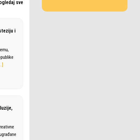
ogledaj sve
teziju i
remu,
epublike
…]
luzije,
kreativne
 sugrađane