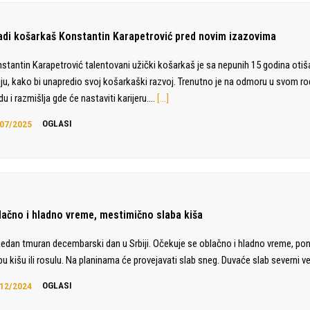
adi košarkaš Konstantin Karapetrović pred novim izazovima
stantin Karapetrović talentovani užički košarkaš je sa nepunih 15 godina otiš
liju, kako bi unapredio svoj košarkaški razvoj. Trenutno je na odmoru u svom 
du i razmišlja gde će nastaviti karijeru.…
[…]
07/2025
OGLASI
lačno i hladno vreme, mestimično slaba kiša
jedan tmuran decembarski dan u Srbiji. Očekuje se oblačno i hladno vreme, po
bu kišu ili rosulu. Na planinama će provejavati slab sneg. Duvaće slab severni ve
12/2024
OGLASI