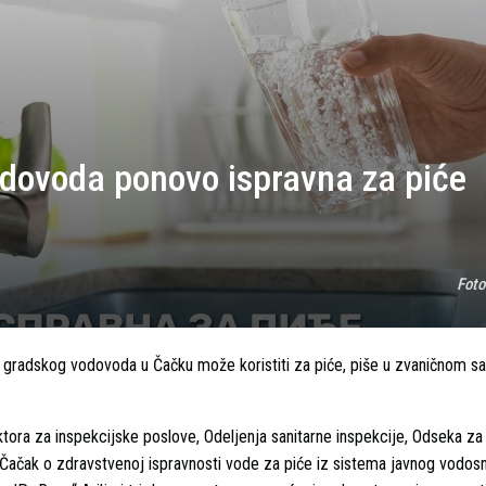
dovoda ponovo ispravna za piće
Foto
z gradskog vodovoda u Čačku može koristiti za piće, piše u zvaničnom s
ora za inspekcijske poslove, Odeljenja sanitarne inspekcije, Odseka za 
 Čačak o zdravstvenoj ispravnosti vode za piće iz sistema javnog vodos