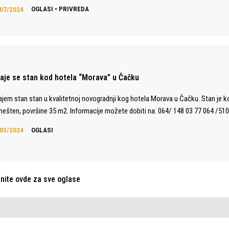
07/2024
OGLASI
•
PRIVREDA
daje se stan kod hotela “Morava” u Čačku
ajem stan stan u kvalitetnoj novogradnji kog hotela Morava u Čačku. Stan je 
ešten, površine 35 m2. Informacije možete dobiti na: 064/ 148 03 77 064 /510
03/2024
OGLASI
knite ovde za sve oglase