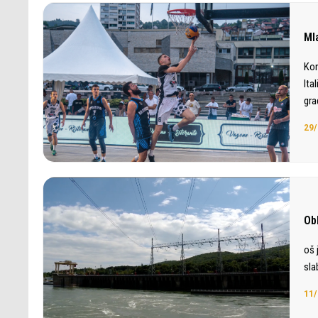
Ml
Kon
Ita
gra
29/
Ob
oš 
sla
11/