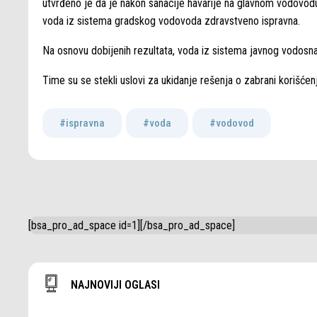
utvrđeno je da je nakon sanacije havarije na glavnom vodovodu
voda iz sistema gradskog vodovoda zdravstveno ispravna.
Na osnovu dobijenih rezultata, voda iz sistema javnog vodosnab
Time su se stekli uslovi za ukidanje rešenja o zabrani korišće
#ispravna
,
#voda
,
#vodovod
[bsa_pro_ad_space id=1][/bsa_pro_ad_space]
NAJNOVIJI OGLASI