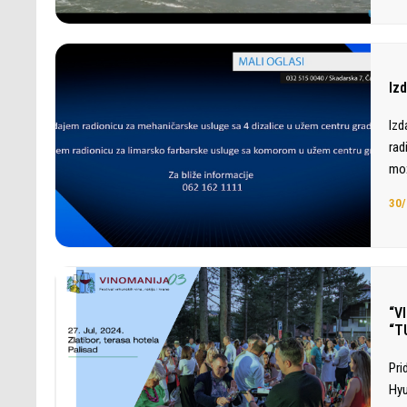
Iz
Izd
rad
mož
30/
“V
“T
Pri
Hyu