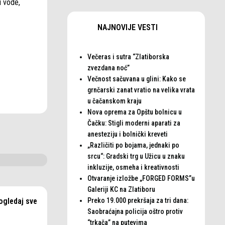
i vode,
NAJNOVIJE VESTI
Večeras i sutra “Zlatiborska
zvezdana noć”
Večnost sačuvana u glini: Kako se
grnčarski zanat vratio na velika vrata
u čačanskom kraju
Nova oprema za Opštu bolnicu u
Čačku: Stigli moderni aparati za
anesteziju i bolnički kreveti
„Različiti po bojama, jednaki po
srcu“: Gradski trg u Užicu u znaku
inkluzije, osmeha i kreativnosti
Otvaranje izložbe „FORGED FORMS”u
Galeriji KC na Zlatiboru
ogledaj sve
Preko 19.000 prekršaja za tri dana:
Saobraćajna policija oštro protiv
“trkača” na putevima