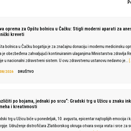
P
va oprema za Opštu bolnicu u Čačku: Stigli moderni aparati za anes
nički kreveti
ta bolnica u Čačku bogatija je za značajnu donaciju i modernu medicinsku op
a je obezbeđena zahvaljujući kontinuiranim ulaganjima Ministarstva zdravlja R
ije u nacionalni zdravstveni sistem. U ovu zdravstvenu ustanovu nedavno je…
[
08/2026
DRUŠTVO
zličiti po bojama, jednaki po srcu“: Gradski trg u Užicu u znaku ink
meha i kreativnosti
dski trg u Užicu biće u ponedeljak, 10. avgusta, epicentar najtoplijih emocija i 
rgije. Udruženje distrofičara Zlatiborskog okruga otvara svoja vrata i srce za