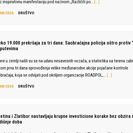
z inspirativnu manifestaciju pod nazivom „Različiti po…
[…]
08/2026
DRUŠTVO
eko 19.000 prekršaja za tri dana: Saobraćajna policija oštro protiv 
 putevima
evi u zemlji našli su se na udaru nesavesnih vozača, a statistika sa terena zabr
om prva tri dana sprovođenja velike međunarodne akcije pojačane kontrole
braćaja, koja se odvijati pod okriljem organizacije ROADPOL,…
[…]
08/2026
DRUŠTVO
jetina i Zlatibor nastavljaju krupne investicione korake bez obzira 
dišnje doba