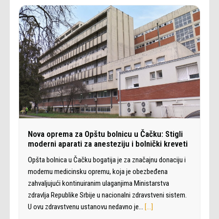
Nova oprema za Opštu bolnicu u Čačku: Stigli
moderni aparati za anesteziju i bolnički kreveti
Opšta bolnica u Čačku bogatija je za značajnu donaciju i
modernu medicinsku opremu, koja je obezbeđena
zahvaljujući kontinuiranim ulaganjima Ministarstva
zdravlja Republike Srbije u nacionalni zdravstveni sistem.
U ovu zdravstvenu ustanovu nedavno je…
[…]