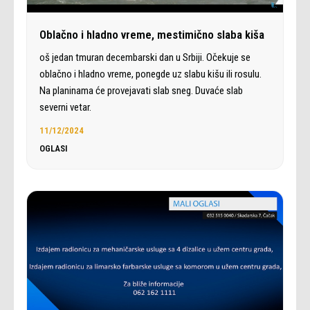
Oblačno i hladno vreme, mestimično slaba kiša
oš jedan tmuran decembarski dan u Srbiji. Očekuje se
oblačno i hladno vreme, ponegde uz slabu kišu ili rosulu.
Na planinama će provejavati slab sneg. Duvaće slab
severni vetar.
11/12/2024
OGLASI