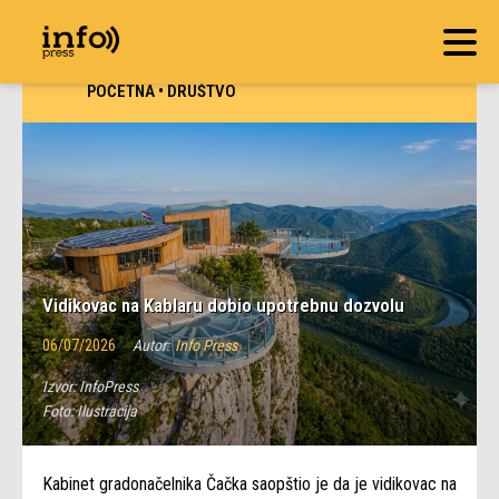
POČETNA
•
DRUŠTVO
Vidikovac na Kablaru dobio upotrebnu dozvolu
06/07/2026
Autor:
Info Press
Izvor:
InfoPress
Foto:
Ilustracija
Kabinet gradonačelnika Čačka saopštio je da je vidikovac na