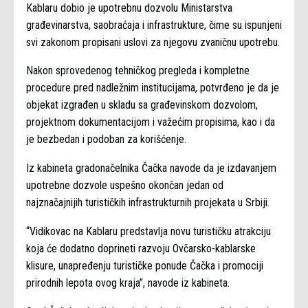
Kablaru dobio je upotrebnu dozvolu Ministarstva
građevinarstva, saobraćaja i infrastrukture, čime su ispunjeni
svi zakonom propisani uslovi za njegovu zvaničnu upotrebu.
Nakon sprovedenog tehničkog pregleda i kompletne
procedure pred nadležnim institucijama, potvrđeno je da je
objekat izgrađen u skladu sa građevinskom dozvolom,
projektnom dokumentacijom i važećim propisima, kao i da
je bezbedan i podoban za korišćenje.
Iz kabineta gradonačelnika Čačka navode da je izdavanjem
upotrebne dozvole uspešno okončan jedan od
najznačajnijih turističkih infrastrukturnih projekata u Srbiji.
“Vidikovac na Kablaru predstavlja novu turističku atrakciju
koja će dodatno doprineti razvoju Ovčarsko-kablarske
klisure, unapređenju turističke ponude Čačka i promociji
prirodnih lepota ovog kraja”, navode iz kabineta.