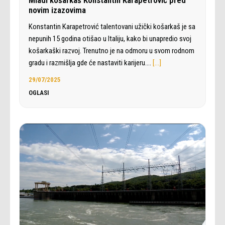
novim izazovima
Konstantin Karapetrović talentovani užički košarkaš je sa
nepunih 15 godina otišao u Italiju, kako bi unapredio svoj
košarkaški razvoj. Trenutno je na odmoru u svom rodnom
gradu i razmišlja gde će nastaviti karijeru.…
[…]
29/07/2025
OGLASI