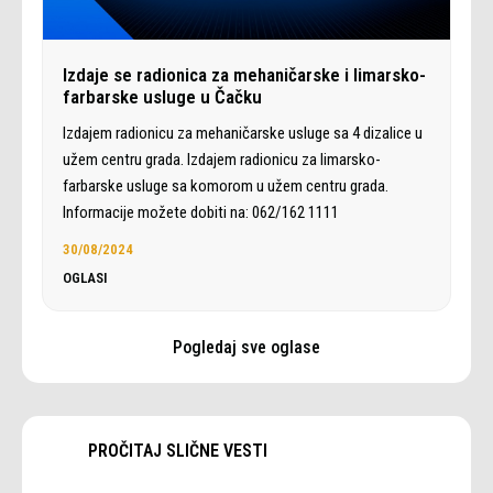
Izdaje se radionica za mehaničarske i limarsko-
farbarske usluge u Čačku
Izdajem radionicu za mehaničarske usluge sa 4 dizalice u
užem centru grada. Izdajem radionicu za limarsko-
farbarske usluge sa komorom u užem centru grada.
Informacije možete dobiti na: 062/162 1111
30/08/2024
OGLASI
Pogledaj sve oglase
PROČITAJ SLIČNE VESTI