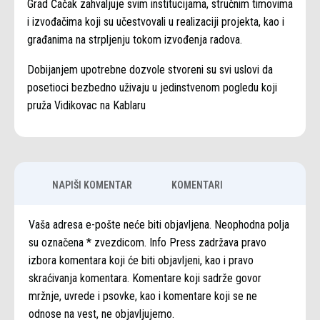
Grad Čačak zahvaljuje svim institucijama, stručnim timovima
i izvođačima koji su učestvovali u realizaciji projekta, kao i
građanima na strpljenju tokom izvođenja radova.
Dobijanjem upotrebne dozvole stvoreni su svi uslovi da
posetioci bezbedno uživaju u jedinstvenom pogledu koji
pruža Vidikovac na Kablaru
NAPIŠI KOMENTAR
KOMENTARI
Vaša adresa e-pošte neće biti objavljena. Neophodna polja
su označena * zvezdicom. Info Press zadržava pravo
izbora komentara koji će biti objavljeni, kao i pravo
skraćivanja komentara. Komentare koji sadrže govor
mržnje, uvrede i psovke, kao i komentare koji se ne
odnose na vest, ne objavljujemo.