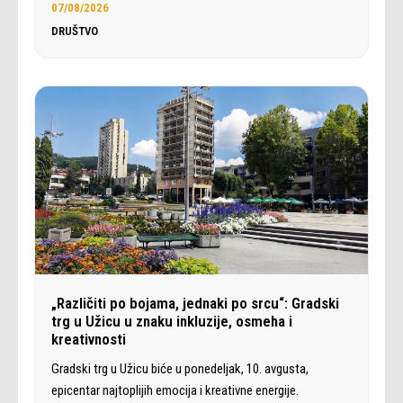
07/08/2026
DRUŠTVO
„Različiti po bojama, jednaki po srcu“: Gradski
trg u Užicu u znaku inkluzije, osmeha i
kreativnosti
Gradski trg u Užicu biće u ponedeljak, 10. avgusta,
epicentar najtoplijih emocija i kreativne energije.