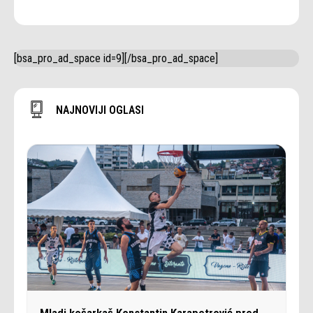
[bsa_pro_ad_space id=9][/bsa_pro_ad_space]
NAJNOVIJI OGLASI
Mladi košarkaš Konstantin Karapetrović pred