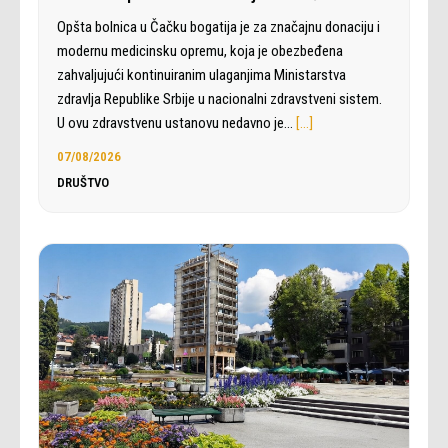
Opšta bolnica u Čačku bogatija je za značajnu donaciju i
modernu medicinsku opremu, koja je obezbeđena
zahvaljujući kontinuiranim ulaganjima Ministarstva
zdravlja Republike Srbije u nacionalni zdravstveni sistem.
U ovu zdravstvenu ustanovu nedavno je…
[…]
07/08/2026
DRUŠTVO