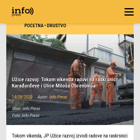
POČETNA
•
DRUŠTVO
Užice razvoj: Tokom vikenda radovi na raskrsnici
Karađorđeve i Ulice Miloša Obrenovića
14/08/2020
Autor:
Info Press
Izvor:
Info Press
Foto:
Info Press
Tokom vikenda, JP Užice razvoj izvodi radove na raskrsnici