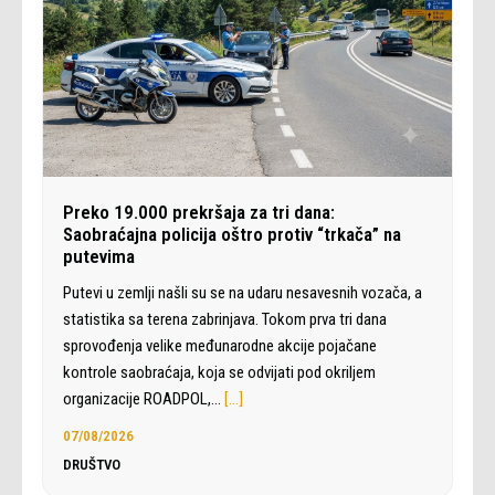
Preko 19.000 prekršaja za tri dana:
Saobraćajna policija oštro protiv “trkača” na
putevima
Putevi u zemlji našli su se na udaru nesavesnih vozača, a
statistika sa terena zabrinjava. Tokom prva tri dana
sprovođenja velike međunarodne akcije pojačane
kontrole saobraćaja, koja se odvijati pod okriljem
organizacije ROADPOL,…
[…]
07/08/2026
DRUŠTVO