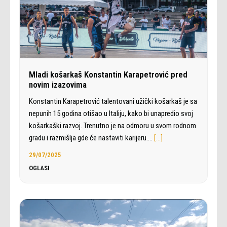
Mladi košarkaš Konstantin Karapetrović pred
novim izazovima
Konstantin Karapetrović talentovani užički košarkaš je sa
nepunih 15 godina otišao u Italiju, kako bi unapredio svoj
košarkaški razvoj. Trenutno je na odmoru u svom rodnom
gradu i razmišlja gde će nastaviti karijeru.…
[…]
29/07/2025
OGLASI