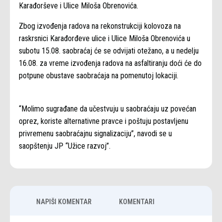
Karađorševe i Ulice Miloša Obrenovića.
Zbog izvođenja radova na rekonstrukciji kolovoza na
raskrsnici Karađorđeve ulice i Ulice Miloša Obrenovića u
subotu 15.08. saobraćaj će se odvijati otežano, a u nedelju
16.08. za vreme izvođenja radova na asfaltiranju doći će do
potpune obustave saobraćaja na pomenutoj lokaciji.
“Molimo sugrađane da učestvuju u saobraćaju uz povećan
oprez, koriste alternativne pravce i poštuju postavljenu
privremenu saobraćajnu signalizaciju”, navodi se u
saopštenju JP “Užice razvoj”.
NAPIŠI KOMENTAR
KOMENTARI