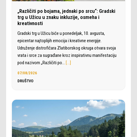
„Različiti po bojama, jednaki po srcu“: Gradski
trg u Užicu u znaku inkluzije, osmeha i
kreativnosti
Gradski trg u Užicu biće u ponedeljak, 10. avgusta,
epicentar najtoplijih emocija i kreativne energije.
Udruženje distrofičara Zlatiborskog okruga otvara svoja
vrata i srce za sugrađane kroz inspirativnu manifestaciju
pod nazivom „Različiti po…
[…]
07/08/2026
DRUŠTVO