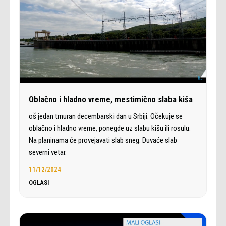
Oblačno i hladno vreme, mestimično slaba kiša
oš jedan tmuran decembarski dan u Srbiji. Očekuje se
oblačno i hladno vreme, ponegde uz slabu kišu ili rosulu.
Na planinama će provejavati slab sneg. Duvaće slab
severni vetar.
11/12/2024
OGLASI