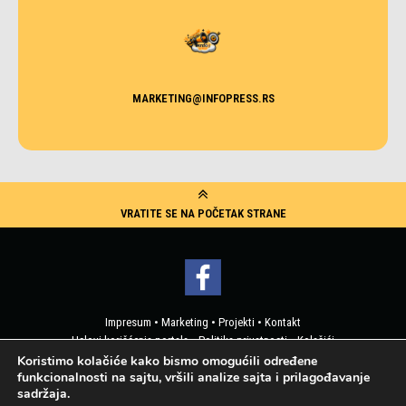
MARKETING@INFOPRESS.RS
VRATITE SE NA POČETAK STRANE
Impresum
•
Marketing
•
Projekti
•
Kontakt
Uslovi korišćenja portala
•
Politika privatnosti
•
Kolačići
Pristup korisničkim podacima
Koristimo kolačiće kako bismo omogućili određene
funkcionalnosti na sajtu, vršili analize sajta i prilagođavanje
2019 © Info Press - Sva prava zadržana
sadržaja.