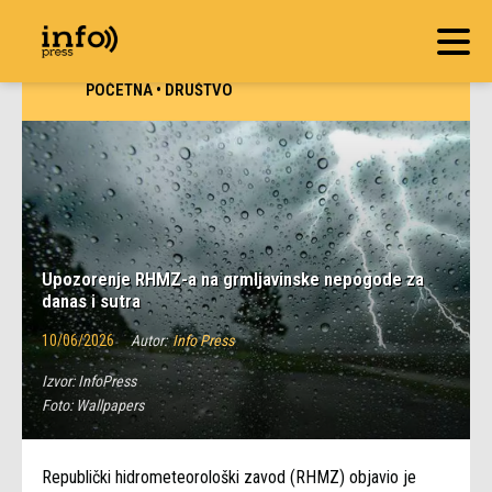
POČETNA
•
DRUŠTVO
Upozorenje RHMZ-a na grmljavinske nepogode za
danas i sutra
10/06/2026
Autor:
Info Press
Izvor:
InfoPress
Foto:
Wallpapers
Republički hidrometeorološki zavod (RHMZ) objavio je