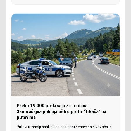
Preko 19.000 prekršaja za tri dana:
Saobraćajna policija oštro protiv “trkača” na
putevima
Putevi u zemlji našli su se na udaru nesavesnih vozača, a