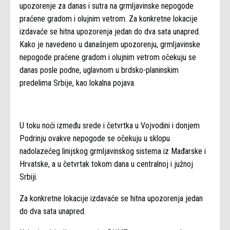
upozorenje za danas i sutra na grmljavinske nepogode
praćene gradom i olujnim vetrom. Za konkretne lokacije
izdavaće se hitna upozorenja jedan do dva sata unapred.
Kako je navedeno u današnjem upozorenju, grmljavinske
nepogode praćene gradom i olujnim vetrom očekuju se
danas posle podne, uglavnom u brdsko-planinskim
predelima Srbije, kao lokalna pojava.
U toku noći između srede i četvrtka u Vojvodini i donjem
Podrinju ovakve nepogode se očekuju u sklopu
nadolazećeg linijskog grmljavinskog sistema iz Mađarske i
Hrvatske, a u četvrtak tokom dana u centralnoj i južnoj
Srbiji.
Za konkretne lokacije izdavaće se hitna upozorenja jedan
do dva sata unapred.