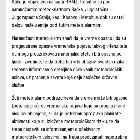
Kako je objavljeno na sajtu RHMZ, trenutno su pod
narandžastim meteo-alarmom Bačka, Jugoistočna i
Jugozapadna Srbija, kao i Kosovo i Metohija, dok su ostali
delovi naše zemlje pod žutim meteo-alarmom.
Narandžasti meteo-alarm znači da je vreme opasno i da su
prognozirane opasne vremenske pojave, takvog intenziteta
da mogu prouzrokovati materijalnu štetu i biti opasne po
ljude i životinje, te da treba biti vrlo obazriv, svestan rizika i
redovno informisan o detaljima očekivanih meteoroloških
uslova, uz praćenje saveta koje daju nadležne državne
službe.
Žuti meteo-alarm podrazumeva da vreme može biti opasno
(potencijalno), da vremenske pojave koje su prognozirane
nisu neuobičajene, ali da je potreban oprez ako planirate
aktivnosti koje su izložene meteorološkom riziku, te da
treba nastaviti sa informisanjem o očekivanim
meteorološkim uslovima i ne treba preduzimati nepotrebne