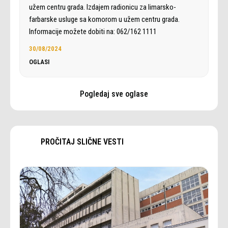
užem centru grada. Izdajem radionicu za limarsko-
farbarske usluge sa komorom u užem centru grada.
Informacije možete dobiti na: 062/162 1111
30/08/2024
OGLASI
Pogledaj sve oglase
PROČITAJ SLIČNE VESTI