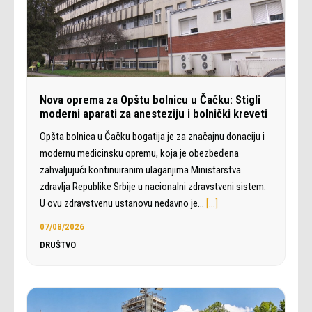
Nova oprema za Opštu bolnicu u Čačku: Stigli
moderni aparati za anesteziju i bolnički kreveti
Opšta bolnica u Čačku bogatija je za značajnu donaciju i
modernu medicinsku opremu, koja je obezbeđena
zahvaljujući kontinuiranim ulaganjima Ministarstva
zdravlja Republike Srbije u nacionalni zdravstveni sistem.
U ovu zdravstvenu ustanovu nedavno je…
[…]
07/08/2026
DRUŠTVO