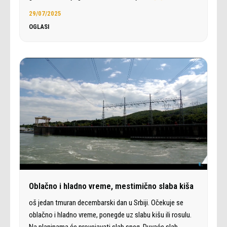
29/07/2025
OGLASI
Oblačno i hladno vreme, mestimično slaba kiša
oš jedan tmuran decembarski dan u Srbiji. Očekuje se
oblačno i hladno vreme, ponegde uz slabu kišu ili rosulu.
Na planinama će provejavati slab sneg. Duvaće slab