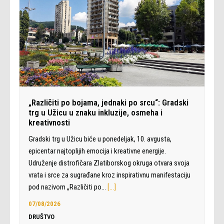
„Različiti po bojama, jednaki po srcu“: Gradski
trg u Užicu u znaku inkluzije, osmeha i
kreativnosti
Gradski trg u Užicu biće u ponedeljak, 10. avgusta,
epicentar najtoplijih emocija i kreativne energije.
Udruženje distrofičara Zlatiborskog okruga otvara svoja
vrata i srce za sugrađane kroz inspirativnu manifestaciju
pod nazivom „Različiti po…
[…]
07/08/2026
DRUŠTVO