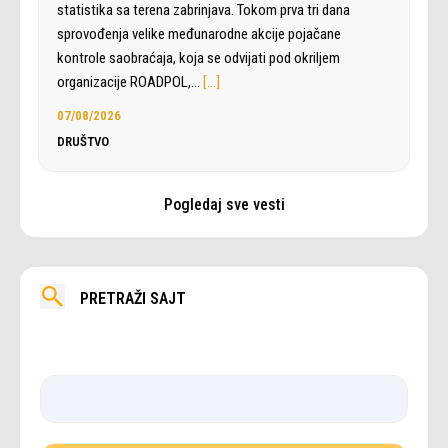
statistika sa terena zabrinjava. Tokom prva tri dana
sprovođenja velike međunarodne akcije pojačane
kontrole saobraćaja, koja se odvijati pod okriljem
organizacije ROADPOL,…
[…]
07/08/2026
DRUŠTVO
Pogledaj sve vesti
PRETRAŽI SAJT