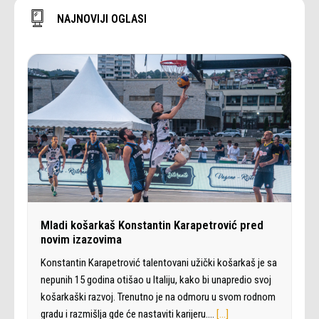
NAJNOVIJI OGLASI
Mladi košarkaš Konstantin Karapetrović pred
novim izazovima
Konstantin Karapetrović talentovani užički košarkaš je sa
nepunih 15 godina otišao u Italiju, kako bi unapredio svoj
košarkaški razvoj. Trenutno je na odmoru u svom rodnom
gradu i razmišlja gde će nastaviti karijeru.…
[…]