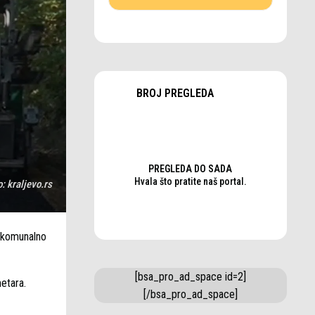
BROJ PREGLEDA
PREGLEDA DO SADA
Hvala što pratite naš portal.
o:
kraljevo.rs
o komunalno
[bsa_pro_ad_space id=2]
etara.
[/bsa_pro_ad_space]