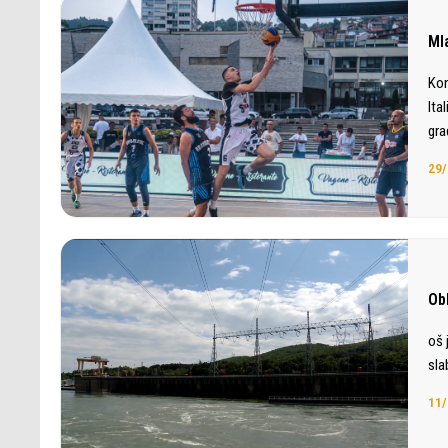
Ml
Kon
Ita
gra
29/
Ob
oš 
sla
11/