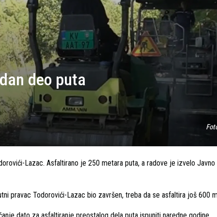
jedan deo puta
Fot
odorovići-Lazac. Asfaltirano je 250 metara puta, a radove je izvelo Javn
utni pravac Todorovići-Lazac bio završen, treba da se asfaltira još 600 m
nje dato za asfaltiranje preostalog dela puta ispuniti naredne godine.