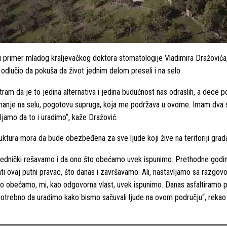
 i primer mladog kraljevačkog doktora stomatologije Vladimira Dražovića,
e odlučio da pokuša da život jednim delom preseli i na selo.
atram da je to jedina alternativa i jedina budućnost nas odraslih, a dece 
imanje na selu, pogotovu supruga, koja me podržava u ovome. Imam dva s
jamo da to i uradimo“, kaže Dražović.
uktura mora da bude obezbeđena za sve ljude koji žive na teritoriji grada
jednički rešavamo i da ono što obećamo uvek ispunimo. Prethodne god
ati ovaj putni pravac, što danas i završavamo. Ali, nastavljamo sa razgov
o obećamo, mi, kao odgovorna vlast, uvek ispunimo. Danas asfaltiramo 
potrebno da uradimo kako bismo sačuvali ljude na ovom području“, rekao