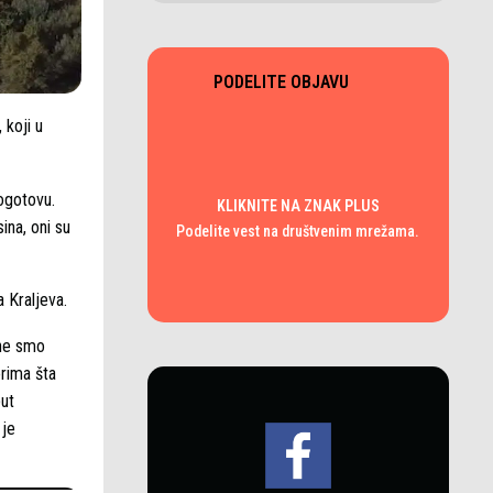
PODELITE OBJAVU
 koji u
pogotovu.
KLIKNITE NA ZNAK PLUS
ina, oni su
Podelite vest na društvenim mrežama.
 Kraljeva.
ine smo
orima šta
put
 je