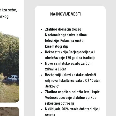
o iza sebe,
NAJNOVIJE VESTI
inskog
Zlatibor domaćin trećeg
Nacionalnog festivala filma i
televizije: Fokus na rusku
kinematografiju
Rekonstrukcija Dečjeg odeljenja i
obeležavanje 170 godina tradicije
Novo sanitetsko vozilo za Dom
zdravlja Lučani
Bezbedniji uslovi za đake, sledeći
cilj nova fiskulturna sala u OŠ “Dušan
Jerković”
Zlatibor uspešno položio letnji ispit:
Vodosnabdevanje stabilno uprkos
rekordnoj potrošnji
Nušićijada 2026. vraća duh tradicije i
smeha