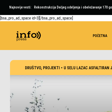
Najnovije vesti:
Rekonstrukcija Dečjeg odeljenja i obeležavanje 170 go
[bsa_pro_ad_space id=3][/bsa_pro_ad_space]
POČETNA
DRUŠTVO
,
PROJEKTI
•
U SELU LAZAC ASFALTIRAN 