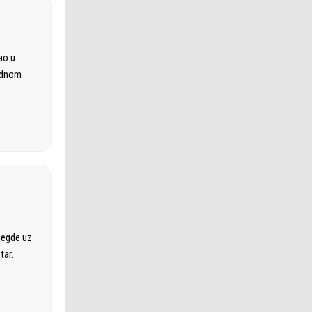
ao u
rodnom
negde uz
tar.