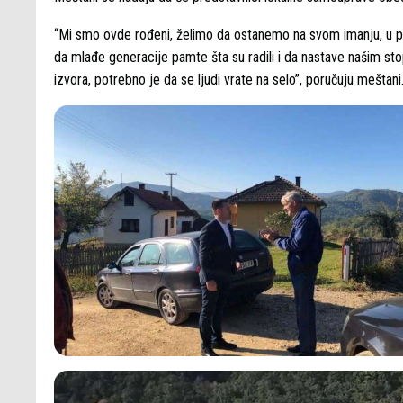
“Mi smo ovde rođeni, želimo da ostanemo na svom imanju, u pri
da mlađe generacije pamte šta su radili i da nastave našim sto
izvora, potrebno je da se ljudi vrate na selo”, poručuju meštani