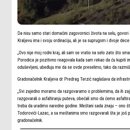
Da nisu samo stari domaćini zagovornici života na selu, govori
Kraljevu ima i svoju ordinaciju, ali je sa suprugom i dvoje dec
„Ovo nije moj rodni kraj, ali sam se vratio na selo zato što sm
Porodica je pozitivno reagovala kada sam rekao da ću kupiti 
oduševljeni, ubeđuju me da se ovde preselimo, tako da razmišl
Gradonačelnik Kraljeva dr Predrag Terzić naglašava da infrastr
„Svi zajedno moramo da razgovaramo o problemima, da ih za
razgovarali o asfaltiranju puteva, obećali smo da ćemo asfaltir
treba da uradimo naredne godine. Meštani sada znaju – ono št
Todorovići-Lazac, a sa meštanima smo razgovarali šta je još 
gradonačelnik.