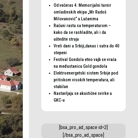
Od večeras 4. Memorijalni turnir
omladinskih ekipa „Mr Radoš
Milovanović“ u Lučanima
Računi rastu sa temperaturom –
kako da se rashladite, ali i da
uštedite struju
Vreli dani u Srbiji,danas i sutra do 40
stepeni
Festival Gondola etno vajb se vraća
na međustanicu Gold gondola
Elektroenergetski sistem Srbije pod
pritiskom visokih temperatura, ali
stabilan
Nastavljaju se akustične svirke u
GKC-u
[bsa_pro_ad_space id=2]
[/bsa_pro_ad_space]