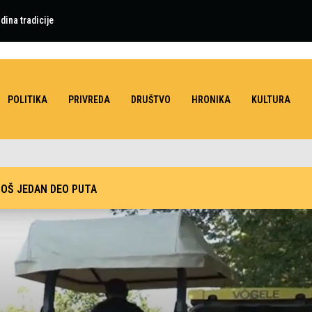
dina tradicije
POLITIKA
PRIVREDA
DRUŠTVO
HRONIKA
KULTURA
JOŠ JEDAN DEO PUTA