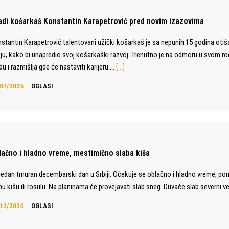
adi košarkaš Konstantin Karapetrović pred novim izazovima
stantin Karapetrović talentovani užički košarkaš je sa nepunih 15 godina otiš
liju, kako bi unapredio svoj košarkaški razvoj. Trenutno je na odmoru u svom 
du i razmišlja gde će nastaviti karijeru.…
[…]
07/2025
OGLASI
lačno i hladno vreme, mestimično slaba kiša
jedan tmuran decembarski dan u Srbiji. Očekuje se oblačno i hladno vreme, po
bu kišu ili rosulu. Na planinama će provejavati slab sneg. Duvaće slab severni ve
12/2024
OGLASI