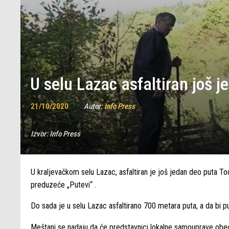
U selu Lazac asfaltiran još 
21/10/2020
Autor:
Info Press
Izvor:
Info Press
U kraljevačkom selu Lazac, asfaltiran je još jedan deo puta T
preduzeće „Putevi“ .
Do sada je u selu Lazac asfaltirano 700 metara puta, a da bi p
Meštani se nadaju da će predstavnici lokalne samouprave obeća