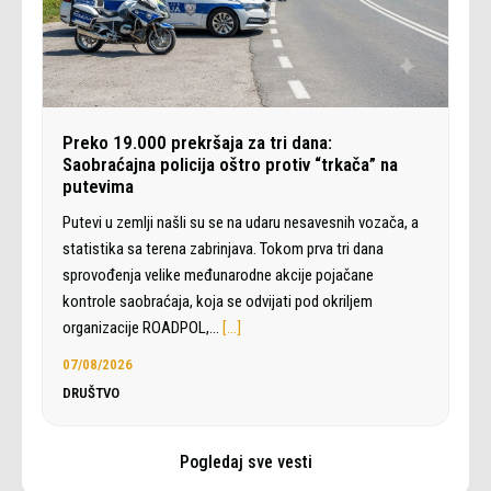
Preko 19.000 prekršaja za tri dana:
Saobraćajna policija oštro protiv “trkača” na
putevima
Putevi u zemlji našli su se na udaru nesavesnih vozača, a
statistika sa terena zabrinjava. Tokom prva tri dana
sprovođenja velike međunarodne akcije pojačane
kontrole saobraćaja, koja se odvijati pod okriljem
organizacije ROADPOL,…
[…]
07/08/2026
DRUŠTVO
Pogledaj sve vesti