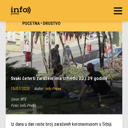
POČETNA
•
DRUŠTVO
Svaki četvrti zaraženi ima između 30 i 39 godina
15/07/2020
Autor:
Info Press
Izvor:
RTS
Foto:
Info Press
Iz dana u dan raste broj zaraženih koronavirusom u Srbiji.