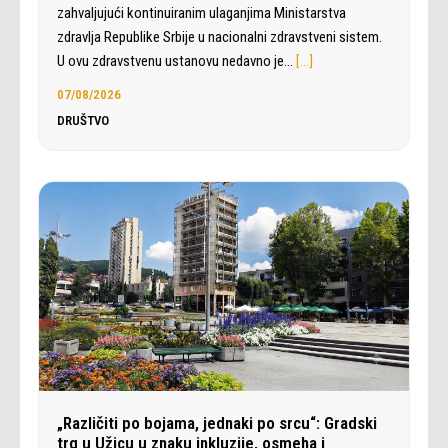
zahvaljujući kontinuiranim ulaganjima Ministarstva
zdravlja Republike Srbije u nacionalni zdravstveni sistem.
U ovu zdravstvenu ustanovu nedavno je…
[…]
07/08/2026
DRUŠTVO
„Različiti po bojama, jednaki po srcu“: Gradski
trg u Užicu u znaku inkluzije, osmeha i