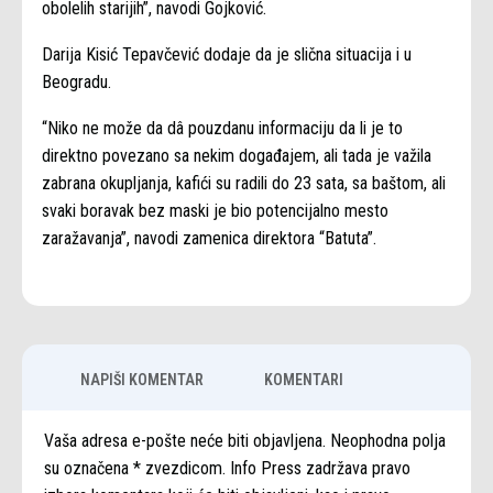
obolelih starijih”, navodi Gojković.
Darija Kisić Tepavčević dodaje da je slična situacija i u
Beogradu.
“Niko ne može da dâ pouzdanu informaciju da li je to
direktno povezano sa nekim događajem, ali tada je važila
zabrana okupljanja, kafići su radili do 23 sata, sa baštom, ali
svaki boravak bez maski je bio potencijalno mesto
zaražavanja”, navodi zamenica direktora “Batuta”.
NAPIŠI KOMENTAR
KOMENTARI
Vaša adresa e-pošte neće biti objavljena. Neophodna polja
su označena * zvezdicom. Info Press zadržava pravo