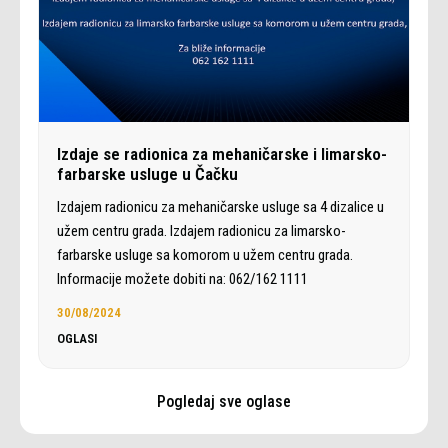
Izdaje se radionica za mehaničarske i limarsko-
farbarske usluge u Čačku
Izdajem radionicu za mehaničarske usluge sa 4 dizalice u
užem centru grada. Izdajem radionicu za limarsko-
farbarske usluge sa komorom u užem centru grada.
Informacije možete dobiti na: 062/162 1111
30/08/2024
OGLASI
Pogledaj sve oglase