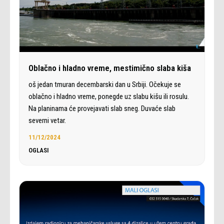
Oblačno i hladno vreme, mestimično slaba kiša
oš jedan tmuran decembarski dan u Srbiji. Očekuje se
oblačno i hladno vreme, ponegde uz slabu kišu ili rosulu.
Na planinama će provejavati slab sneg. Duvaće slab
severni vetar.
11/12/2024
OGLASI