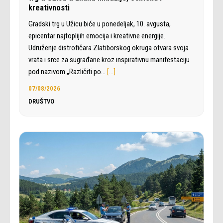
kreativnosti
Gradski trg u Užicu biće u ponedeljak, 10. avgusta,
epicentar najtoplijih emocija i kreativne energije.
Udruženje distrofičara Zlatiborskog okruga otvara svoja
vrata i srce za sugrađane kroz inspirativnu manifestaciju
pod nazivom „Različiti po…
[…]
07/08/2026
DRUŠTVO