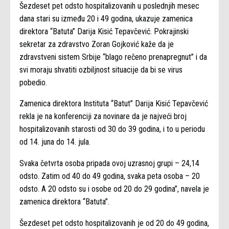
Šezdeset pet odsto hospitalizovanih u poslednjih mesec
dana stari su između 20 i 49 godina, ukazuje zamenica
direktora “Batuta” Darija Kisić Tepavčević. Pokrajinski
sekretar za zdravstvo Zoran Gojković kaže da je
zdravstveni sistem Srbije “blago rečeno prenapregnut” i da
svi moraju shvatiti ozbiljnost situacije da bi se virus
pobedio.
Zamenica direktora Instituta “Batut” Darija Kisić Tepavčević
rekla je na konferenciji za novinare da je najveći broj
hospitalizovanih starosti od 30 do 39 godina, i to u periodu
od 14. juna do 14. jula.
Svaka četvrta osoba pripada ovoj uzrasnoj grupi – 24,14
odsto. Zatim od 40 do 49 godina, svaka peta osoba – 20
odsto. A 20 odsto su i osobe od 20 do 29 godina”, navela je
zamenica direktora “Batuta”.
Šezdeset pet odsto hospitalizovanih je od 20 do 49 godina,