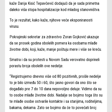
kaže Darija Kisić Tepavčević dodajući da je sada primetna
daleko viša stopa hospitalizacije kod mladog stanovništva.
To je rezultat, kako kaže, njihove veće eksponiranosti
virusu.
Pokrajinski sekretar za zdravstvo Zoran Gojković ukazuje
da se prosek godina obolelih pomera ka osobama mlađe
životne dobi, koji, kaže, manje poštuju mere i više se kreću.
Smatra i da su protesti u Novom Sadu verovatno doprineli
porastu broja obolelih ove nedelje.
“Registrujemo dnevno više od 80 pozitivnih, prošle nedelje
to je bilo između 50 i 60, što jasno govori da ono što se
događalo pre 7 do 10 dana nepovoljno deluje. Vidimo da su
to osobe mlađe životne dobi. Nadalje se bojimo toga što su
te mlađe osobe ostvarile kontakte i sa starijima, roditeljima,
bakama, dekama. Zato se bojimo da će to povećati broj