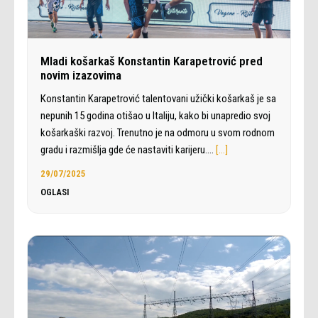
Mladi košarkaš Konstantin Karapetrović pred
novim izazovima
Konstantin Karapetrović talentovani užički košarkaš je sa
nepunih 15 godina otišao u Italiju, kako bi unapredio svoj
košarkaški razvoj. Trenutno je na odmoru u svom rodnom
gradu i razmišlja gde će nastaviti karijeru.…
[…]
29/07/2025
OGLASI