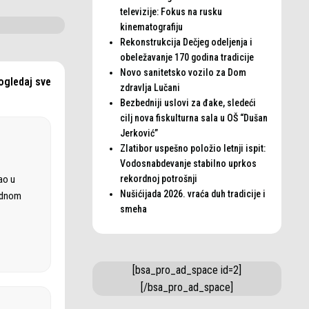
televizije: Fokus na rusku
kinematografiju
Rekonstrukcija Dečjeg odeljenja i
obeležavanje 170 godina tradicije
Novo sanitetsko vozilo za Dom
ogledaj sve
zdravlja Lučani
Bezbedniji uslovi za đake, sledeći
cilj nova fiskulturna sala u OŠ “Dušan
Jerković”
Zlatibor uspešno položio letnji ispit:
Vodosnabdevanje stabilno uprkos
rekordnoj potrošnji
ao u
Nušićijada 2026. vraća duh tradicije i
rodnom
smeha
[bsa_pro_ad_space id=2]
[/bsa_pro_ad_space]