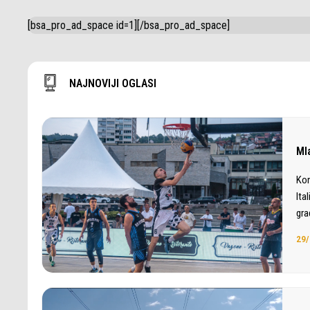
[bsa_pro_ad_space id=1][/bsa_pro_ad_space]
NAJNOVIJI OGLASI
Ml
Kon
Ita
gra
29/