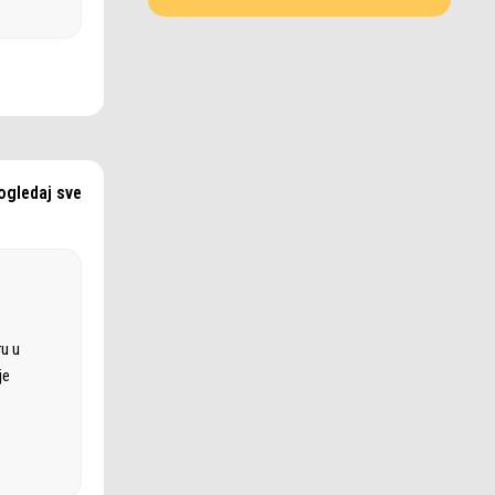
ogledaj sve
ru u
je