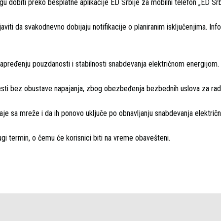
gu dobiti preko besplatne aplikacije ED Srbije za mobilni telefon „ED Srb
aviti da svakodnevno dobijaju notifikacije o planiranim isključenjima. Inf
 unapređenju pouzdanosti i stabilnosti snabdevanja električnom energijom.
vesti bez obustave napajanja, zbog obezbeđenja bezbednih uslova za rad
aje sa mreže i da ih ponovo uključe po obnavljanju snabdevanja elektri
ugi termin, o čemu će korisnici biti na vreme obavešteni.