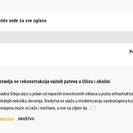
knite ovde za sve oglase
P
tavlja se rekonstrukcija važnih puteva u Užicu i okolini
adna Srbija ulazi u jedan od najvećih investicionih ciklusa u putnu infrastruktu
lednjih nekoliko decenija. Sredstva se ulažu u modernizaciju saobraćajnica ko
enijama muče vozače i meštane, a sve sa ciljem da…
[…]
08/2026
DRUŠTVO