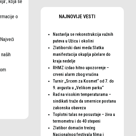
ija“, koja se
NAJNOVIJE VESTI
ormacije o
Nastavlja se rekonstrukcija važnih
 Najveći
puteva u Užicu i okolini
Zlatiborski dani meda:Slatka
 naših
manifestacija okuplja pčelare do
kraja nedelje
RHMZ izdao hitno upozorenje –
čnom
crveni alarm zbog vrućina
Turnir „Srcem za Kosmet“ od 7. do
9. avgusta u „Velikom parku“
Rad na visokim temperaturama –
sindikati traže da smernice postanu
zakonska obaveza
Toplotni talas ne posustaje – živa u
termometru i do 40 stepeni
Zlatibor domaćin trećeg
Nacionalnog festivala filma i