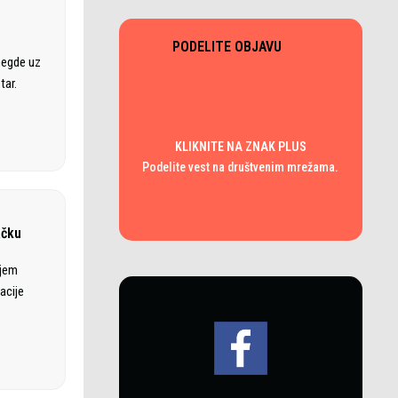
PODELITE OBJAVU
negde uz
tar.
KLIKNITE NA ZNAK PLUS
Podelite vest na društvenim mrežama.
ačku
ajem
acije