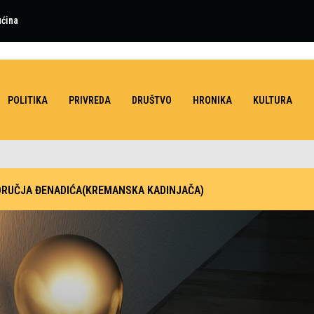
ućina
POLITIKA
PRIVREDA
DRUŠTVO
HRONIKA
KULTURA
DRUČJA ĐENADIĆA(KREMANSKA KADINJAČA)