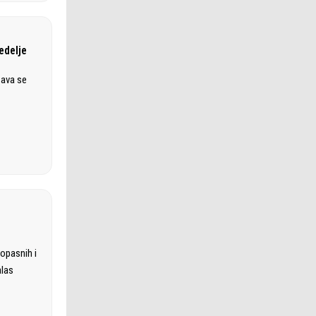
edelje
žava se
opasnih i
alas