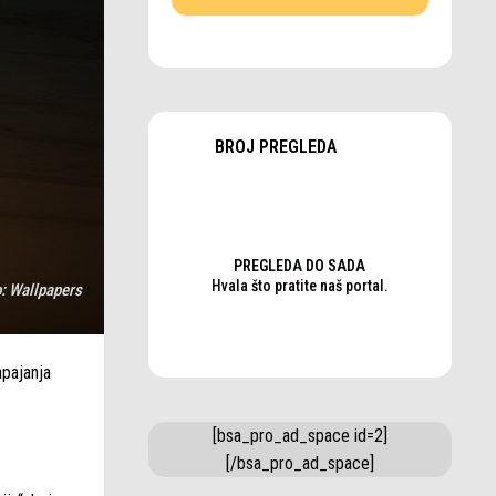
BROJ PREGLEDA
PREGLEDA DO SADA
Hvala što pratite naš portal.
o:
Wallpapers
apajanja
[bsa_pro_ad_space id=2]
[/bsa_pro_ad_space]