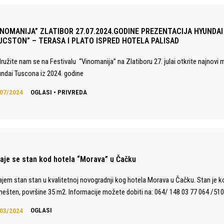
INOMANIJA” ZLATIBOR 27.07.2024.GODINE PREZENTACIJA HYUNDAI
UCSTON” – TERASA I PLATO ISPRED HOTELA PALISAD
družite nam se na Festivalu “Vinomanija” na Zlatiboru 27. julai otkrite najnovi 
ndai Tuscona iz 2024. godine
07/2024
OGLASI
•
PRIVREDA
daje se stan kod hotela “Morava” u Čačku
ajem stan stan u kvalitetnoj novogradnji kog hotela Morava u Čačku. Stan je 
ešten, površine 35 m2. Informacije možete dobiti na: 064/ 148 03 77 064 /510
03/2024
OGLASI