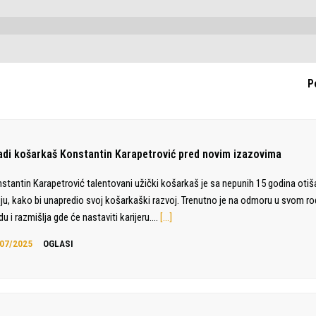
P
adi košarkaš Konstantin Karapetrović pred novim izazovima
stantin Karapetrović talentovani užički košarkaš je sa nepunih 15 godina otiš
liju, kako bi unapredio svoj košarkaški razvoj. Trenutno je na odmoru u svom 
du i razmišlja gde će nastaviti karijeru.…
[…]
07/2025
OGLASI