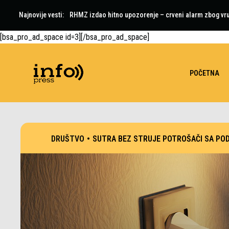
Najnovije vesti:
RHMZ izdao hitno upozorenje – crveni alarm zbog vr
[bsa_pro_ad_space id=3][/bsa_pro_ad_space]
POČETNA
DRUŠTVO
•
SUTRA BEZ STRUJE POTROŠAČI SA PO