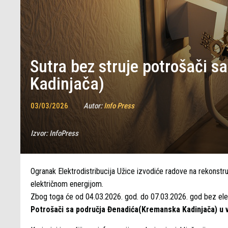
Sutra bez struje potrošači 
Kadinjača)
03/03/2026
Autor:
Info Press
Izvor:
InfoPress
Ogranak Elektrodistribucija Užice izvodiće radove na rekonstru
električnom energijom.
Zbog toga će od 04.03.2026. god. do 07.03.2026. god bez elekt
Potrošači sa područja Đenadića(Kremanska Kadinjača) u