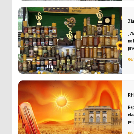
Zl
„Zl
na 
prv
06/
RH
Rep
eks
pog
06/