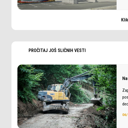
Kli
PROČITAJ JOŠ SLIČNIH VESTI
Nas
Zap
pos
dec
06/