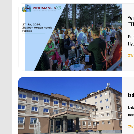
“V
“T
Pri
Hyu
21/
Iz
Izd
nam
28/