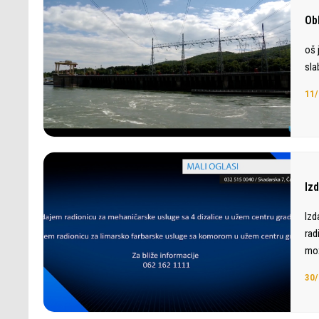
Ob
oš 
sla
11/
Iz
Izd
rad
mož
30/