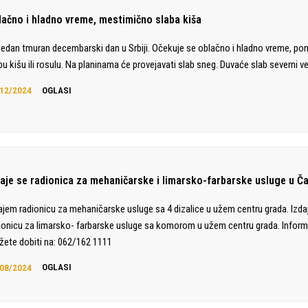
lačno i hladno vreme, mestimično slaba kiša
jedan tmuran decembarski dan u Srbiji. Očekuje se oblačno i hladno vreme, po
bu kišu ili rosulu. Na planinama će provejavati slab sneg. Duvaće slab severni ve
12/2024
OGLASI
daje se radionica za mehaničarske i limarsko-farbarske usluge u Č
ajem radionicu za mehaničarske usluge sa 4 dizalice u užem centru grada. Izd
ionicu za limarsko- farbarske usluge sa komorom u užem centru grada. Inform
ete dobiti na: 062/162 1111
08/2024
OGLASI