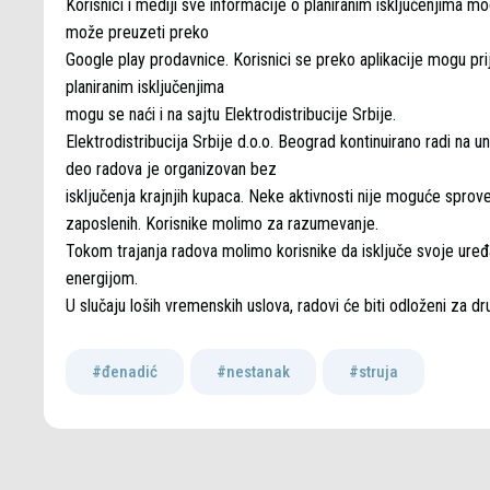
Korisnici i mediji sve informacije o planiranim isključenjima mo
može preuzeti preko
Google play prodavnice. Korisnici se preko aplikacije mogu prij
planiranim isključenjima
mogu se naći i na sajtu Elektrodistribucije Srbije.
Elektrodistribucija Srbije d.o.o. Beograd kontinuirano radi na
deo radova je organizovan bez
isključenja krajnjih kupaca. Neke aktivnosti nije moguće spro
zaposlenih. Korisnike molimo za razumevanje.
Tokom trajanja radova molimo korisnike da isključe svoje uređ
energijom.
U slučaju loših vremenskih uslova, radovi će biti odloženi za dr
#đenadić
,
#nestanak
,
#struja