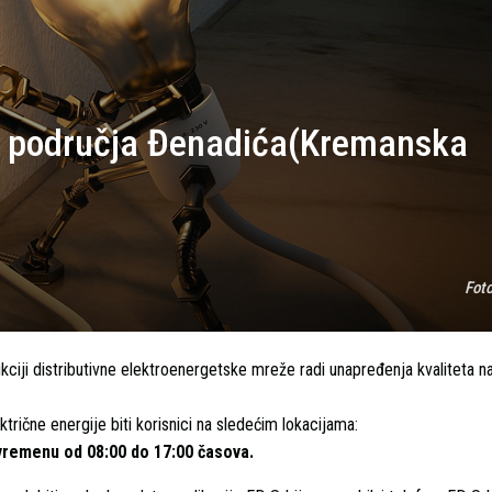
sa područja Đenadića(Kremanska
Fot
kciji distributivne elektroenergetske mreže radi unapređenja kvaliteta n
rične energije biti korisnici na sledećim lokacijama:
 vremenu od 08:00 do 17:00
časova.