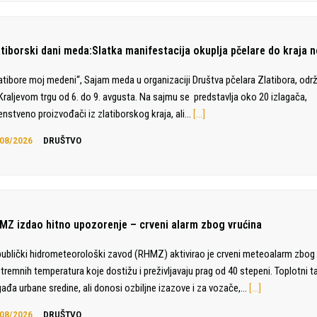
atiborski dani meda:Slatka manifestacija okuplja pčelare do kraja n
atibore moj medeni“, Sajam meda u organizaciji Društva pčelara Zlatibora, odr
Kraljevom trgu od 6. do 9. avgusta. Na sajmu se predstavlja oko 20 izlagača,
enstveno proizvođači iz zlatiborskog kraja, ali…
[…]
08/2026
DRUŠTVO
MZ izdao hitno upozorenje – crveni alarm zbog vrućina
ublički hidrometeorološki zavod (RHMZ) aktivirao je crveni meteoalarm zbog 
tremnih temperatura koje dostižu i preživljavaju prag od 40 stepeni. Toplotni t
ađa urbane sredine, ali donosi ozbiljne izazove i za vozače,…
[…]
08/2026
DRUŠTVO