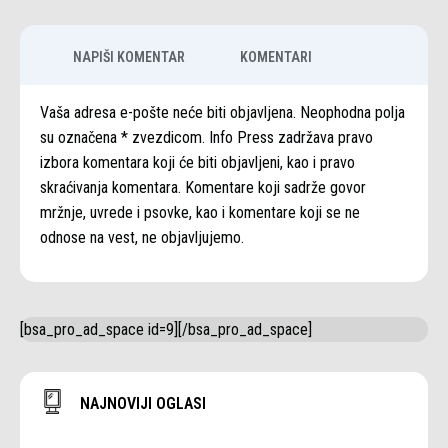
NAPIŠI KOMENTAR
KOMENTARI
Vaša adresa e-pošte neće biti objavljena. Neophodna polja
su označena * zvezdicom. Info Press zadržava pravo
izbora komentara koji će biti objavljeni, kao i pravo
skraćivanja komentara. Komentare koji sadrže govor
mržnje, uvrede i psovke, kao i komentare koji se ne
odnose na vest, ne objavljujemo.
[bsa_pro_ad_space id=9][/bsa_pro_ad_space]
NAJNOVIJI OGLASI