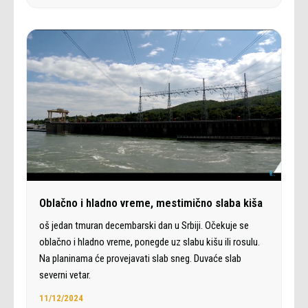
Oblačno i hladno vreme, mestimično slaba kiša
oš jedan tmuran decembarski dan u Srbiji. Očekuje se
oblačno i hladno vreme, ponegde uz slabu kišu ili rosulu.
Na planinama će provejavati slab sneg. Duvaće slab
severni vetar.
11/12/2024