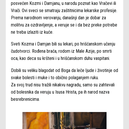
posvećen Kozmi i Damjanu, u narodu poznat kao Vračevi ili
Vrači. Ovi sveci se smatraju zaštitnicima lekarske profesije.
Prema narodnom verovanju, današnji dan je dobar za
molitvu za ozdravljenje, a veruje se i da bez preke potrebe
ne treba izlaziti iz kuće.
Sveti Kozma i Damjan bili su lekari, po hrišćanskom učenju
čudotvorci. Rođena braća, rodom iz Male Azije, po smrti
oca, kao deca su kršteni i u hrišćanskom duhu vaspitani.
Dobili su veliku blagodat od Boga da leče ljude i životinje od
svake bolesti i muke i to obično polaganjem ruku.
Za svoj trud nisu tražili nikakvu nagradu, samo su zahtevali
od bolesnika da veruju u Isusa Hrista, pa ih narod nazva
besrebrenicima.