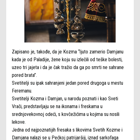
Zapisano je, takođe, da je Kozma “ljuto zamerio Damjanu
kada je od Paladije, žene koju su izlečili od teške bolesti,
uzeo tri jajeta i da je čak tražio da ga po smrti ne sahrane
pored brata”.
Svetitelji su ipak sahranjeni jedan pored drugoga u mestu
Feremanu.
Svetitelji Kozma i Damjan, u narodu poznati i kao Sveti
Vrači, predstavljaju se na ikonama i freskama u
srednjovekovnoj odeći, s kovčežićima u kojima su nosili
lekove.
Jedna od najpoznatijih fresaka s likovima Svetih Kozme i
Damjana nalazi se u Pećkoj patrijaršiji, iznad sarkofaga