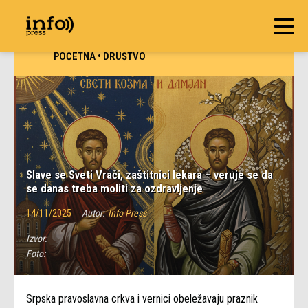
POČETNA
•
DRUŠTVO
Slave se Sveti Vrači, zaštitnici lekara – veruje se da
se danas treba moliti za ozdravljenje
14/11/2025
Autor:
Info Press
Izvor:
Foto:
Srpska pravoslavna crkva i vernici obeležavaju praznik