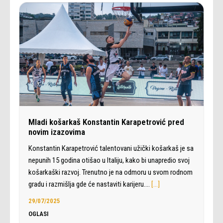
Mladi košarkaš Konstantin Karapetrović pred
novim izazovima
Konstantin Karapetrović talentovani užički košarkaš je sa
nepunih 15 godina otišao u Italiju, kako bi unapredio svoj
košarkaški razvoj. Trenutno je na odmoru u svom rodnom
gradu i razmišlja gde će nastaviti karijeru.…
[…]
29/07/2025
OGLASI