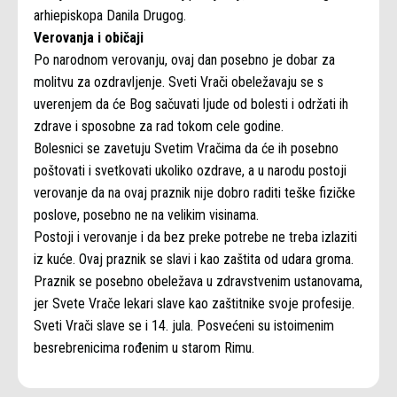
arhiepiskopa Danila Drugog.
Verovanja i običaji
Po narodnom verovanju, ovaj dan posebno je dobar za
molitvu za ozdravljenje. Sveti Vrači obeležavaju se s
uverenjem da će Bog sačuvati ljude od bolesti i održati ih
zdrave i sposobne za rad tokom cele godine.
Bolesnici se zavetuju Svetim Vračima da će ih posebno
poštovati i svetkovati ukoliko ozdrave, a u narodu postoji
verovanje da na ovaj praznik nije dobro raditi teške fizičke
poslove, posebno ne na velikim visinama.
Postoji i verovanje i da bez preke potrebe ne treba izlaziti
iz kuće. Ovaj praznik se slavi i kao zaštita od udara groma.
Praznik se posebno obeležava u zdravstvenim ustanovama,
jer Svete Vrače lekari slave kao zaštitnike svoje profesije.
Sveti Vrači slave se i 14. jula. Posvećeni su istoimenim
besrebrenicima rođenim u starom Rimu.