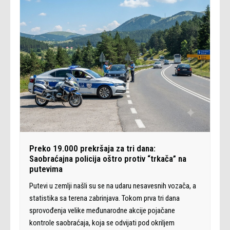
Preko 19.000 prekršaja za tri dana:
Saobraćajna policija oštro protiv “trkača” na
putevima
Putevi u zemlji našli su se na udaru nesavesnih vozača, a
statistika sa terena zabrinjava. Tokom prva tri dana
sprovođenja velike međunarodne akcije pojačane
kontrole saobraćaja, koja se odvijati pod okriljem