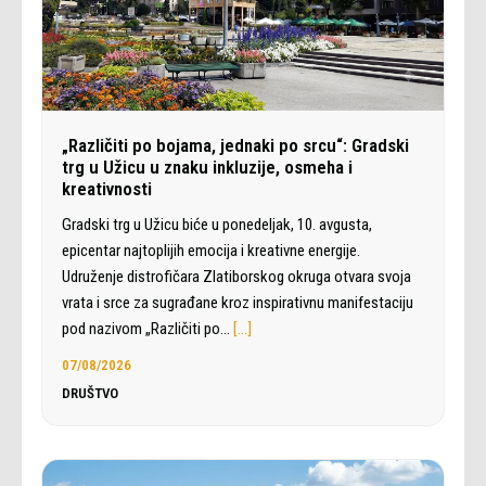
„Različiti po bojama, jednaki po srcu“: Gradski
trg u Užicu u znaku inkluzije, osmeha i
kreativnosti
Gradski trg u Užicu biće u ponedeljak, 10. avgusta,
epicentar najtoplijih emocija i kreativne energije.
Udruženje distrofičara Zlatiborskog okruga otvara svoja
vrata i srce za sugrađane kroz inspirativnu manifestaciju
pod nazivom „Različiti po…
[…]
07/08/2026
DRUŠTVO