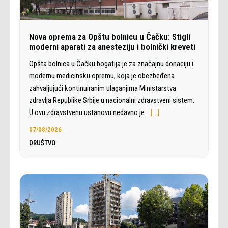
Nova oprema za Opštu bolnicu u Čačku: Stigli
moderni aparati za anesteziju i bolnički kreveti
Opšta bolnica u Čačku bogatija je za značajnu donaciju i
modernu medicinsku opremu, koja je obezbeđena
zahvaljujući kontinuiranim ulaganjima Ministarstva
zdravlja Republike Srbije u nacionalni zdravstveni sistem.
U ovu zdravstvenu ustanovu nedavno je…
[…]
07/08/2026
DRUŠTVO