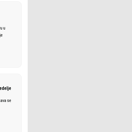
ru u
je
edelje
žava se