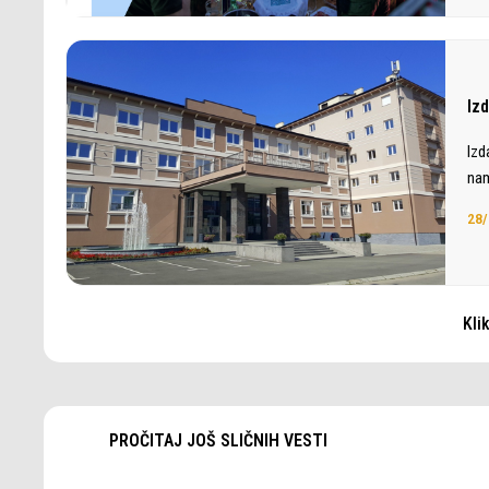
Iz
Izd
nam
28/
Kli
PROČITAJ JOŠ SLIČNIH VESTI