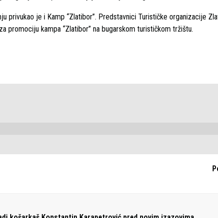
nju privukao je i Kamp “Zlatibor”. Predstavnici Turističke organizacije Zla
 za promociju kampa “Zlatibor” na bugarskom turističkom tržištu.
P
adi košarkaš Konstantin Karapetrović pred novim izazovima