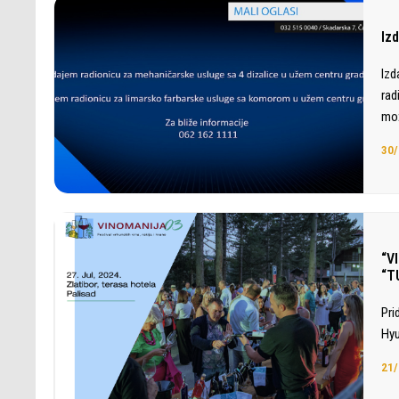
Iz
Izd
rad
mož
30/
“V
“T
Pri
Hyu
21/