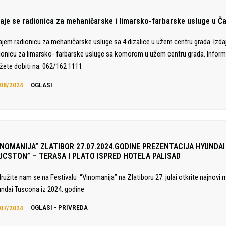
daje se radionica za mehaničarske i limarsko-farbarske usluge u Č
ajem radionicu za mehaničarske usluge sa 4 dizalice u užem centru grada. Izd
ionicu za limarsko- farbarske usluge sa komorom u užem centru grada. Inform
ete dobiti na: 062/162 1111
08/2024
OGLASI
INOMANIJA” ZLATIBOR 27.07.2024.GODINE PREZENTACIJA HYUNDAI
UCSTON” – TERASA I PLATO ISPRED HOTELA PALISAD
družite nam se na Festivalu “Vinomanija” na Zlatiboru 27. julai otkrite najnovi 
ndai Tuscona iz 2024. godine
07/2024
OGLASI
•
PRIVREDA