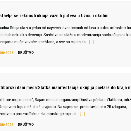
tavlja se rekonstrukcija važnih puteva u Užicu i okolini
adna Srbija ulazi u jedan od najvećih investicionih ciklusa u putnu infrastruktu
lednjih nekoliko decenija. Sredstva se ulažu u modernizaciju saobraćajnica ko
enijama muče vozače i meštane, a sve sa ciljem da…
[…]
08/2026
DRUŠTVO
atiborski dani meda:Slatka manifestacija okuplja pčelare do kraja n
atibore moj medeni“, Sajam meda u organizaciji Društva pčelara Zlatibora, odr
Kraljevom trgu od 6. do 9. avgusta. Na sajmu se predstavlja oko 20 izlagača,
enstveno proizvođači iz zlatiborskog kraja, ali…
[…]
08/2026
DRUŠTVO