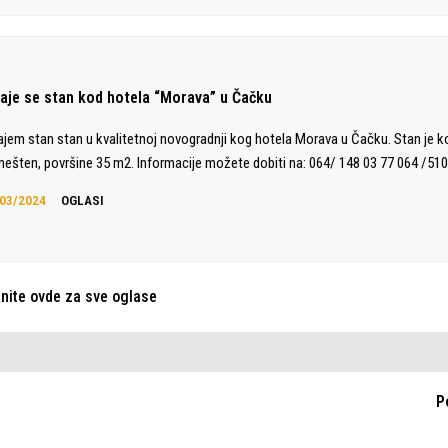
daje se stan kod hotela “Morava” u Čačku
ajem stan stan u kvalitetnoj novogradnji kog hotela Morava u Čačku. Stan je 
ešten, površine 35 m2. Informacije možete dobiti na: 064/ 148 03 77 064 /510
03/2024
OGLASI
knite ovde za sve oglase
P