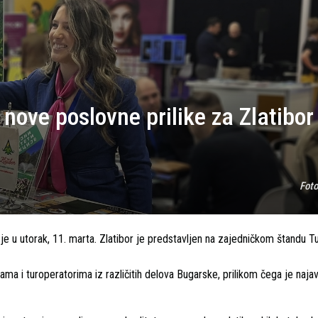
nove poslovne prilike za Zlatibor
Fot
 je u utorak, 11. marta. Zlatibor je predstavljen na zajedničkom štandu Tu
ama i turoperatorima iz različitih delova Bugarske, prilikom čega je najav