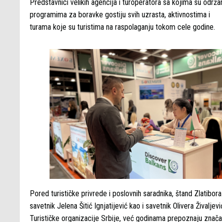
Predstavnici velikih agencija i turoperatora sa kojima su održ
programima za boravke gostiju svih uzrasta, aktivnostima i
turama koje su turistima na raspolaganju tokom cele godine.
Pored turističke privrede i poslovnih saradnika, štand Zlatibo
savetnik Jelena Šitić Ignjatijević kao i savetnik Olivera Živalj
Turističke organizacije Srbije, već godinama prepoznaju znača