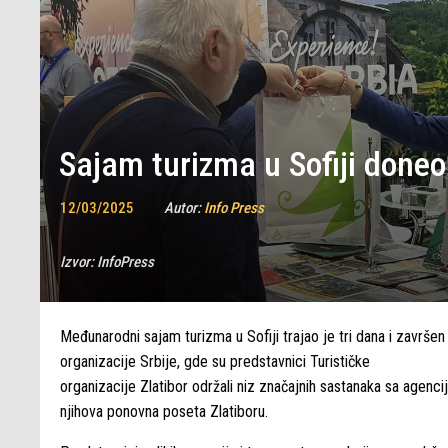
Sajam turizma u Sofiji doneo 
12/03/2025
Autor:
Info Press
Izvor:
InfoPress
Međunarodni sajam turizma u Sofiji trajao je tri dana i završen
organizacije Srbije, gde su predstavnici Turističke
organizacije Zlatibor održali niz značajnih sastanaka sa agencij
njihova ponovna poseta Zlatiboru.