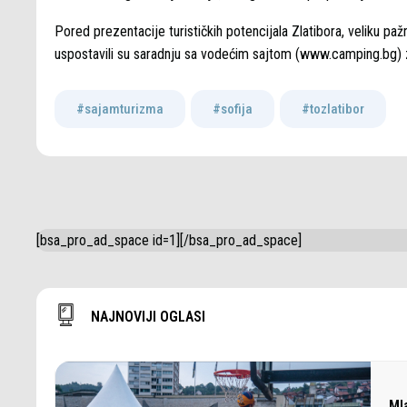
Pored prezentacije turističkih potencijala Zlatibora, veliku paž
uspostavili su saradnju sa vodećim sajtom (
www.camping.bg
)
#sajamturizma
,
#sofija
,
#tozlatibor
[bsa_pro_ad_space id=1][/bsa_pro_ad_space]
NAJNOVIJI OGLASI
Ml