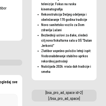
televizije: Fokus na rusku
tibor
kinematografiju
Rekonstrukcija Dečjeg odeljenja i
obeležavanje 170 godina tradicije
Novo sanitetsko vozilo za Dom
zdravlja Lučani
Bezbedniji uslovi za đake, sledeći
cilj nova fiskulturna sala u OŠ “Dušan
Jerković”
Zlatibor uspešno položio letnji ispit:
Vodosnabdevanje stabilno uprkos
rekordnoj potrošnji
Nušićijada 2026. vraća duh tradicije i
smeha
ogledaj sve
[bsa_pro_ad_space id=2]
[/bsa_pro_ad_space]