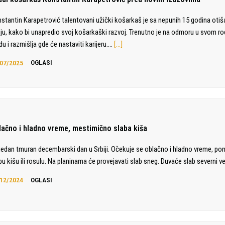
stantin Karapetrović talentovani užički košarkaš je sa nepunih 15 godina otiš
liju, kako bi unapredio svoj košarkaški razvoj. Trenutno je na odmoru u svom 
du i razmišlja gde će nastaviti karijeru.…
[…]
07/2025
OGLASI
lačno i hladno vreme, mestimično slaba kiša
jedan tmuran decembarski dan u Srbiji. Očekuje se oblačno i hladno vreme, po
bu kišu ili rosulu. Na planinama će provejavati slab sneg. Duvaće slab severni ve
12/2024
OGLASI