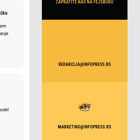
ZAPRATITE NAS NA FEJSBUKU
ačku
ajem
acije
REDAKCIJA@INFOPRESS.RS
model
MARKETING@INFOPRESS.RS