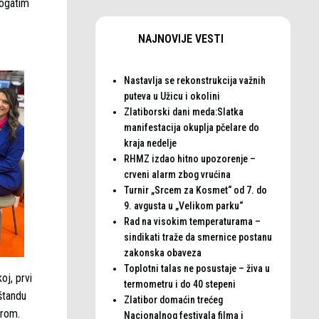
bogatim
NAJNOVIJE VESTI
Nastavlja se rekonstrukcija važnih
puteva u Užicu i okolini
Zlatiborski dani meda:Slatka
manifestacija okuplja pčelare do
kraja nedelje
RHMZ izdao hitno upozorenje –
crveni alarm zbog vrućina
Turnir „Srcem za Kosmet“ od 7. do
9. avgusta u „Velikom parku“
Rad na visokim temperaturama –
sindikati traže da smernice postanu
zakonska obaveza
Toplotni talas ne posustaje – živa u
oj, prvi
termometru i do 40 stepeni
 štandu
Zlatibor domaćin trećeg
orom.
Nacionalnog festivala filma i