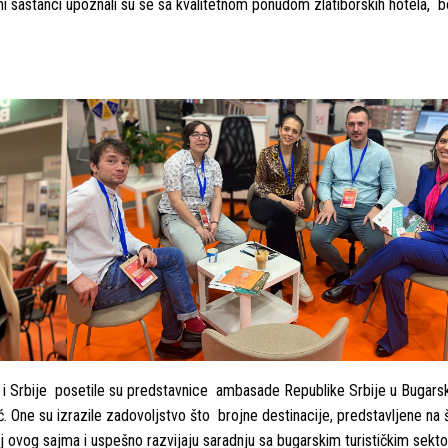
ani sastanci upoznali su se sa kvalitetnom ponudom zlatiborskih hotela, 
ra i Srbije posetile su predstavnice ambasade Republike Srbije u Bugarsk
ević. One su izrazile zadovoljstvo što brojne destinacije, predstavljene na
j ovog sajma i uspešno razvijaju saradnju sa bugarskim turističkim sekt