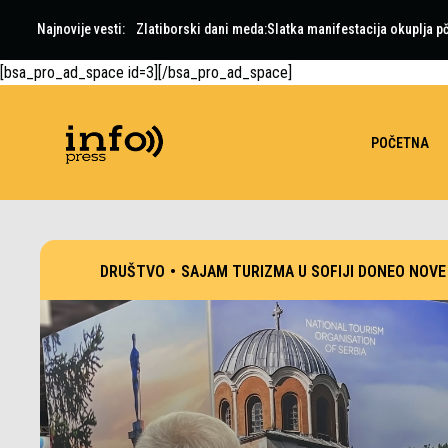
Najnovije vesti:
Zlatiborski dani meda:Slatka manifestacija okuplja pč
RHMZ izdao hitno upozorenje – crveni alarm zbog vr
[bsa_pro_ad_space id=3][/bsa_pro_ad_space]
POČETNA
DRUŠTVO
•
SAJAM TURIZMA U SOFIJI DONEO NOVE