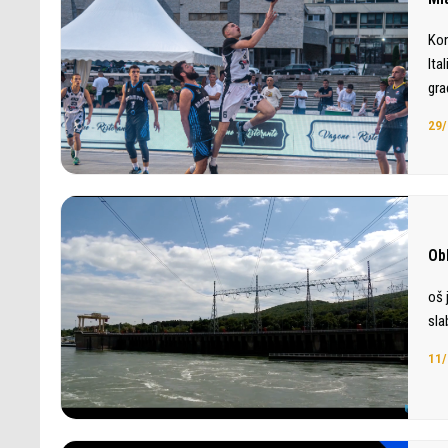
Kon
Ita
gra
29/
Ob
oš 
sla
11/