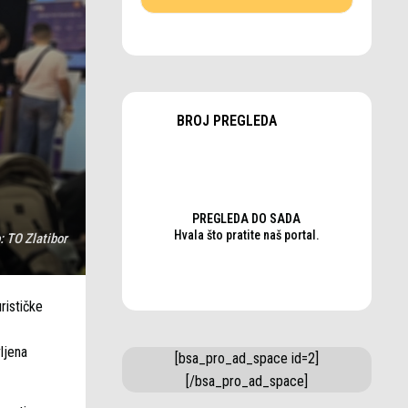
BROJ PREGLEDA
PREGLEDA DO SADA
Hvala što pratite naš portal.
o:
TO Zlatibor
rističke
ljena
[bsa_pro_ad_space id=2]
[/bsa_pro_ad_space]