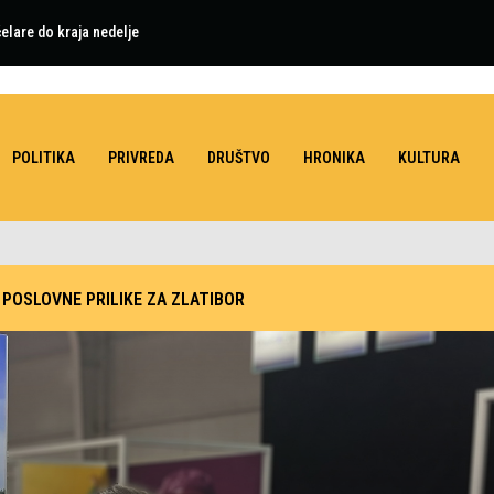
elare do kraja nedelje
ućina
POLITIKA
PRIVREDA
DRUŠTVO
HRONIKA
KULTURA
 POSLOVNE PRILIKE ZA ZLATIBOR