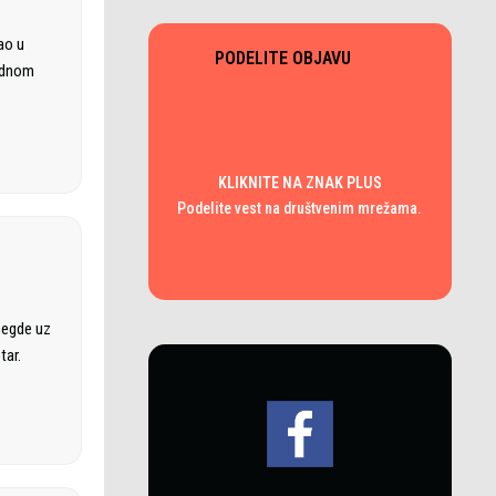
ao u
PODELITE OBJAVU
rodnom
KLIKNITE NA ZNAK PLUS
Podelite vest na društvenim mrežama.
negde uz
tar.