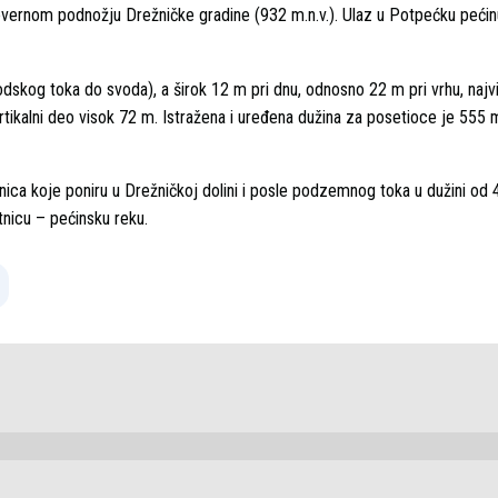
evernom podnožju Drežničke gradine (932 m.n.v.). Ulaz u Potpećku peći
odskog toka do svoda), a širok 12 m pri dnu, odnosno 22 m pri vrhu, najvi
je vertikalni deo visok 72 m. Istražena i uređena dužina za posetioce je 555
nica koje poniru u Drežničkoj dolini i posle podzemnog toka u dužini od 
Petnicu – pećinsku reku.