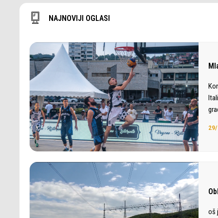
NAJNOVIJI OGLASI
Ml
Kon
Ita
gra
29/
Ob
oš 