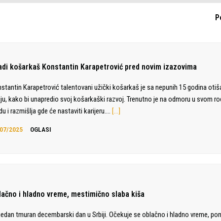
P
adi košarkaš Konstantin Karapetrović pred novim izazovima
stantin Karapetrović talentovani užički košarkaš je sa nepunih 15 godina otiš
liju, kako bi unapredio svoj košarkaški razvoj. Trenutno je na odmoru u svom 
du i razmišlja gde će nastaviti karijeru.…
[…]
07/2025
OGLASI
lačno i hladno vreme, mestimično slaba kiša
jedan tmuran decembarski dan u Srbiji. Očekuje se oblačno i hladno vreme, po