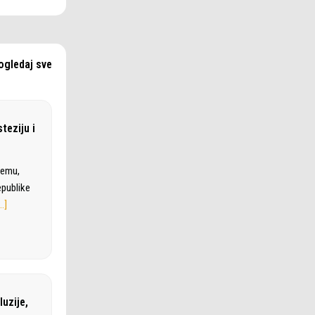
ogledaj sve
teziju i
remu,
epublike
…]
luzije,