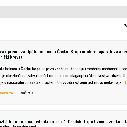
P
va oprema za Opštu bolnicu u Čačku: Stigli moderni aparati za anes
nički kreveti
ta bolnica u Čačku bogatija je za značajnu donaciju i modernu medicinsku op
a je obezbeđena zahvaljujući kontinuiranim ulaganjima Ministarstva zdravlja R
ije u nacionalni zdravstveni sistem. U ovu zdravstvenu ustanovu nedavno je…
[
08/2026
DRUŠTVO
zličiti po bojama, jednaki po srcu“: Gradski trg u Užicu u znaku ink