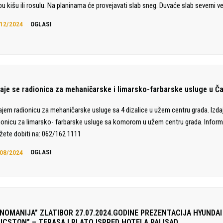
bu kišu ili rosulu. Na planinama će provejavati slab sneg. Duvaće slab severni ve
12/2024
OGLASI
daje se radionica za mehaničarske i limarsko-farbarske usluge u Č
ajem radionicu za mehaničarske usluge sa 4 dizalice u užem centru grada. Izd
ionicu za limarsko- farbarske usluge sa komorom u užem centru grada. Inform
ete dobiti na: 062/162 1111
08/2024
OGLASI
INOMANIJA” ZLATIBOR 27.07.2024.GODINE PREZENTACIJA HYUNDAI
UCSTON” – TERASA I PLATO ISPRED HOTELA PALISAD