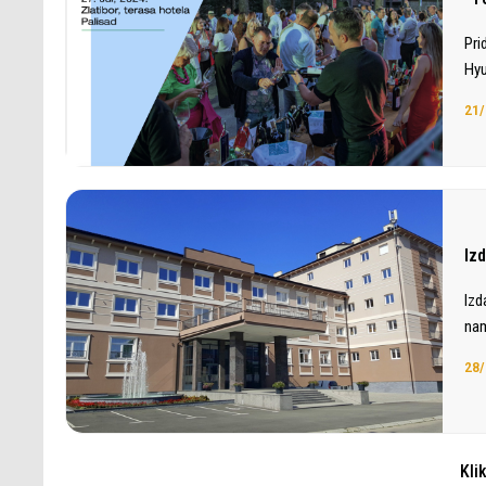
Pri
Hyu
21/
Iz
Izd
nam
28/
Kli