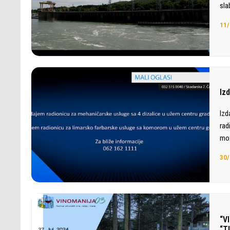
sla
11/
Iz
Izd
rad
mož
30/
“V
“T