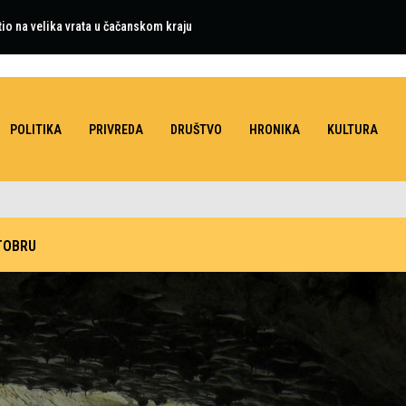
tio na velika vrata u čačanskom kraju
POLITIKA
PRIVREDA
DRUŠTVO
HRONIKA
KULTURA
TOBRU