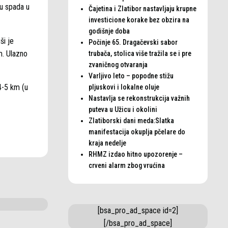
nu spada u
Čajetina i Zlatibor nastavljaju krupne
investicione korake bez obzira na
godišnje doba
ši je
Počinje 65. Dragačevski sabor
 m. Ulazno
trubača, stolica više tražila se i pre
zvaničnog otvaranja
Varljivo leto – popodne stižu
4-5 km (u
pljuskovi i lokalne oluje
Nastavlja se rekonstrukcija važnih
puteva u Užicu i okolini
Zlatiborski dani meda:Slatka
manifestacija okuplja pčelare do
kraja nedelje
RHMZ izdao hitno upozorenje –
crveni alarm zbog vrućina
[bsa_pro_ad_space id=2]
[/bsa_pro_ad_space]