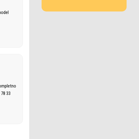
model
kompletno
 78 33