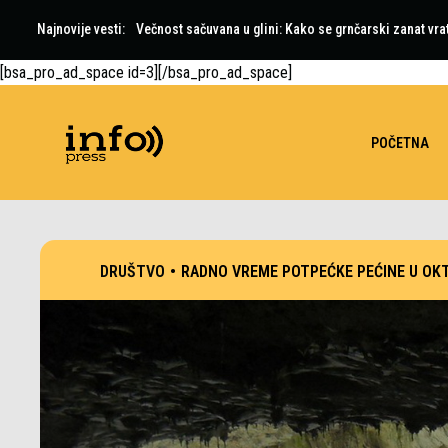
Najnovije vesti:
Večnost sačuvana u glini: Kako se grnčarski zanat vra
[bsa_pro_ad_space id=3][/bsa_pro_ad_space]
POČETNA
DRUŠTVO
•
RADNO VREME POTPEĆKE PEĆINE U OK