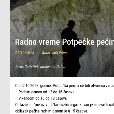
Radno vreme Potpećke pećin
03/10/2023
Autor:
Info Press
Izvor:
Turisticki Infocentar Uzice
Od 02.10.2023. godine, Potpećka pećina će biti otvorena za p
– Radnim danom od 12 do 16 časova
– Vikendom od 10 do 18 časova
Obilazak pećine uz vodičku službu organizovan je na svakih sa
obilazak pećine radnim danom je u 15 časova.