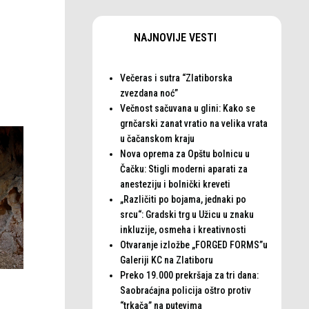
NAJNOVIJE VESTI
Večeras i sutra “Zlatiborska
zvezdana noć”
Večnost sačuvana u glini: Kako se
grnčarski zanat vratio na velika vrata
u čačanskom kraju
Nova oprema za Opštu bolnicu u
Čačku: Stigli moderni aparati za
anesteziju i bolnički kreveti
„Različiti po bojama, jednaki po
srcu“: Gradski trg u Užicu u znaku
inkluzije, osmeha i kreativnosti
Otvaranje izložbe „FORGED FORMS”u
Galeriji KC na Zlatiboru
Preko 19.000 prekršaja za tri dana:
Saobraćajna policija oštro protiv
“trkača” na putevima