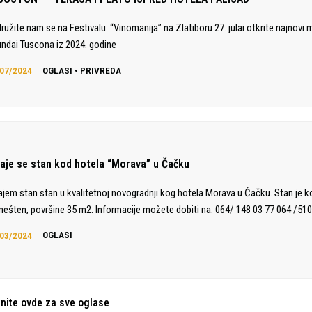
družite nam se na Festivalu “Vinomanija” na Zlatiboru 27. julai otkrite najnovi 
ndai Tuscona iz 2024. godine
07/2024
OGLASI
•
PRIVREDA
daje se stan kod hotela “Morava” u Čačku
ajem stan stan u kvalitetnoj novogradnji kog hotela Morava u Čačku. Stan je 
ešten, površine 35 m2. Informacije možete dobiti na: 064/ 148 03 77 064 /510
03/2024
OGLASI
knite ovde za sve oglase