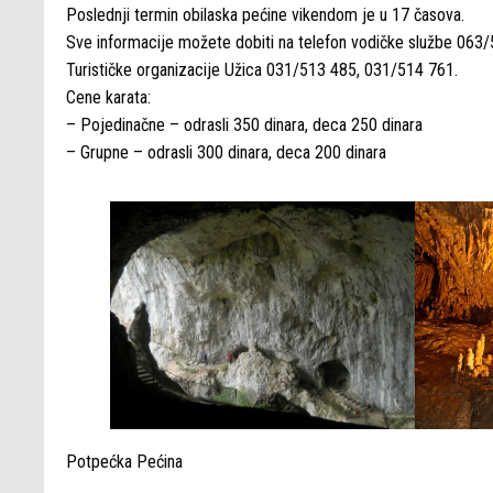
Poslednji termin obilaska pećine vikendom je u 17 časova.
Sve informacije možete dobiti na telefon vodičke službe 063/5
Turističke organizacije Užica 031/513 485, 031/514 761.
Cene karata:
– Pojedinačne – odrasli 350 dinara, deca 250 dinara
– Grupne – odrasli 300 dinara, deca 200 dinara
Potpećka Pećina