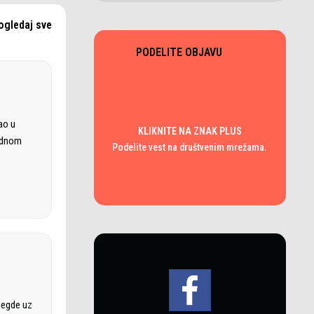
ogledaj sve
PODELITE OBJAVU
ao u
KLIKNITE NA ZNAK PLUS
rodnom
Podelite vest na društvenim mrežama.
negde uz