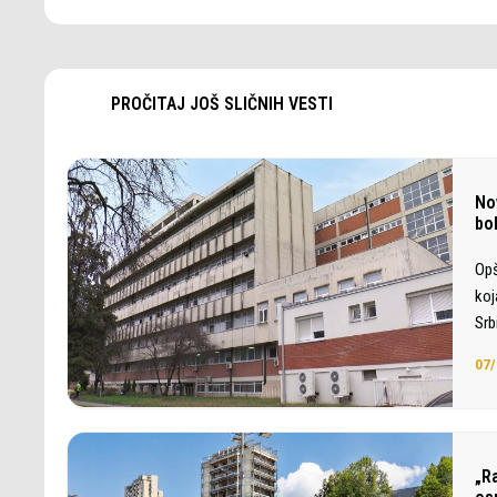
PROČITAJ JOŠ SLIČNIH VESTI
No
bol
Opš
koj
Srb
07/
„Ra