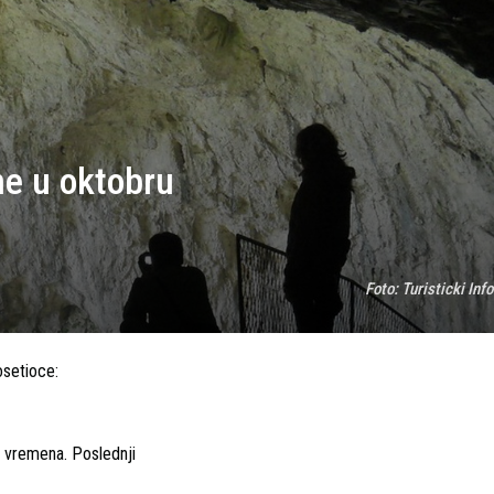
e u oktobru
Foto:
Turisticki Inf
osetioce:
t vremena. Poslednji