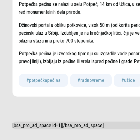
Potpećka pećina se nalazi u selu Potpeć, 14 km od Užica, u s
red monumentalnih dela prirode.
Džinovski portal u obliku potkovice, visok 50 m (od korita peri
pećinski ulaz u Srbiji. Izdubljen je na krečnjačkoj litici, čiji 
silazna staza ima preko 700 stepenika.
Potpećka pećina je izvorskog tipa: nju su izgradile vode ponor
pravoj liniji), izbijaju iz pećine ili vrela ispred pećine i grade 
#potpećkapećina
,
#radnovreme
,
#užice
[bsa_pro_ad_space id=1][/bsa_pro_ad_space]