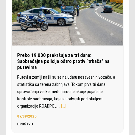
Preko 19.000 prekršaja za tri dana:
Saobraćajna policija oštro protiv “trkača” na
putevima
Putevi u zemlji našli su se na udaru nesavesnih vozača, a
statistika sa terena zabrinjava. Tokom prva tri dana
sprovođenja velike međunarodne akcije pojačane
kontrole saobraćaja, koja se odvijati pod okriljem
organizacije ROADPOL,…
[…]
07/08/2026
DRUŠTVO