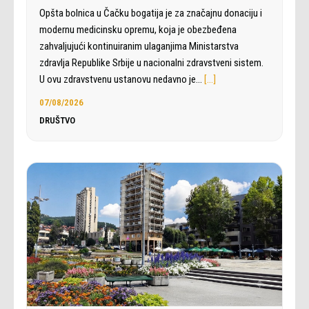
Opšta bolnica u Čačku bogatija je za značajnu donaciju i
modernu medicinsku opremu, koja je obezbeđena
zahvaljujući kontinuiranim ulaganjima Ministarstva
zdravlja Republike Srbije u nacionalni zdravstveni sistem.
U ovu zdravstvenu ustanovu nedavno je…
[…]
07/08/2026
DRUŠTVO