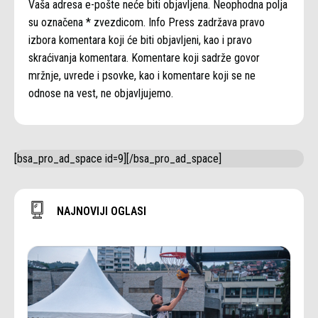
Vaša adresa e-pošte neće biti objavljena. Neophodna polja
su označena * zvezdicom. Info Press zadržava pravo
izbora komentara koji će biti objavljeni, kao i pravo
skraćivanja komentara. Komentare koji sadrže govor
mržnje, uvrede i psovke, kao i komentare koji se ne
odnose na vest, ne objavljujemo.
[bsa_pro_ad_space id=9][/bsa_pro_ad_space]
NAJNOVIJI OGLASI