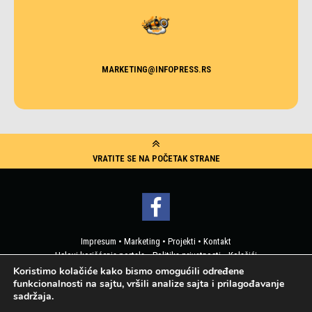
MARKETING@INFOPRESS.RS
VRATITE SE NA POČETAK STRANE
Impresum
•
Marketing
•
Projekti
•
Kontakt
Uslovi korišćenja portala
•
Politika privatnosti
•
Kolačići
Pristup korisničkim podacima
Koristimo kolačiće kako bismo omogućili određene
funkcionalnosti na sajtu, vršili analize sajta i prilagođavanje
sadržaja.
2019 © Info Press - Sva prava zadržana