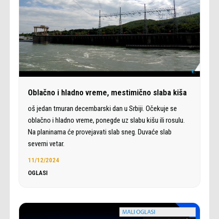
Oblačno i hladno vreme, mestimično slaba kiša
oš jedan tmuran decembarski dan u Srbiji. Očekuje se
oblačno i hladno vreme, ponegde uz slabu kišu ili rosulu.
Na planinama će provejavati slab sneg. Duvaće slab
severni vetar.
11/12/2024
OGLASI