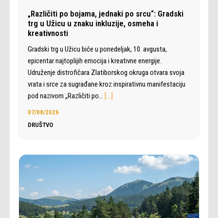
„Različiti po bojama, jednaki po srcu“: Gradski
trg u Užicu u znaku inkluzije, osmeha i
kreativnosti
Gradski trg u Užicu biće u ponedeljak, 10. avgusta,
epicentar najtoplijih emocija i kreativne energije.
Udruženje distrofičara Zlatiborskog okruga otvara svoja
vrata i srce za sugrađane kroz inspirativnu manifestaciju
pod nazivom „Različiti po…
[…]
07/08/2026
DRUŠTVO