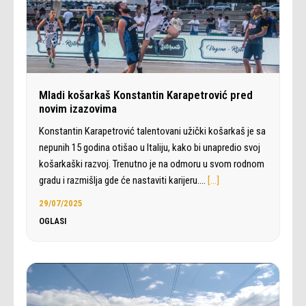
Mladi košarkaš Konstantin Karapetrović pred
novim izazovima
Konstantin Karapetrović talentovani užički košarkaš je sa
nepunih 15 godina otišao u Italiju, kako bi unapredio svoj
košarkaški razvoj. Trenutno je na odmoru u svom rodnom
gradu i razmišlja gde će nastaviti karijeru.…
[…]
29/07/2025
OGLASI