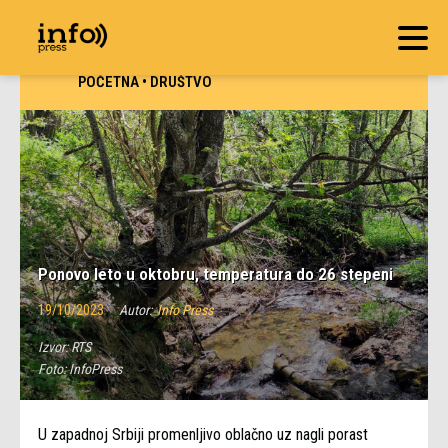
POČETNA
•
DRUŠTVO
Ponovo leto u oktobru, temperatura do 26 stepeni
19/10/2023
Autor:
Info Press
Izvor:
RTS
Foto:
InfoPress
U zapadnoj Srbiji promenljivo oblačno uz nagli porast