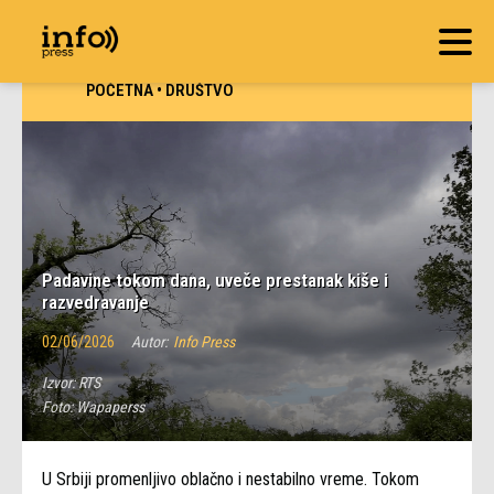
POČETNA
•
DRUŠTVO
Padavine tokom dana, uveče prestanak kiše i
razvedravanje
02/06/2026
Autor:
Info Press
Izvor:
RTS
Foto:
Wapaperss
U Srbiji promenljivo oblačno i nestabilno vreme. Tokom