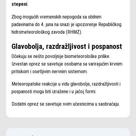
stepeni
.
Zbog mogućih vremenskih nepogoda sa obilnim
padavinama do 4. juna na snazi je upozorenje Republičkog
hidrometeorološkog zavoda (RHMZ).
Glavobolja, razdražljivost i pospanost
Očekuju se nešto povoljnije biometeorološke prilike.
Izvestan oprez se savetuje osobama sa varirajućim krvnim
pritiskom i osetljivim nervnim sistemom.
Meteoropatske reakcije u vidu glavobolje, razdražljivosti i
pospanosti mogu biti izražene i u jačoj formi.
Dodatni oprez se savetuje svim učesnicima u saobraćaju.