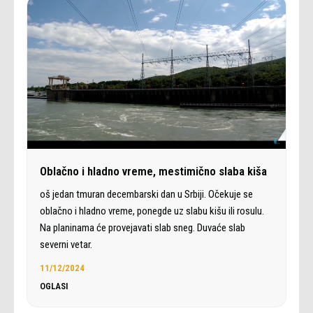
Oblačno i hladno vreme, mestimično slaba kiša
oš jedan tmuran decembarski dan u Srbiji. Očekuje se
oblačno i hladno vreme, ponegde uz slabu kišu ili rosulu.
Na planinama će provejavati slab sneg. Duvaće slab
severni vetar.
11/12/2024
OGLASI