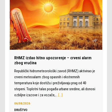
RHMZ izdao hitno upozorenje – crveni alarm
zbog vrućina
Republički hidrometeorološki zavod (RHMZ) aktivirao je
crveni meteoalarm zbog opasnih i ekstremnih
temperatura koje dostižu i preživljavaju prag od 40
stepeni. Toplotni talas pogađa urbane sredine, ali donosi
ozbiljne izazove i za vozače,…
[…]
06/08/2026
DRUŠTVO