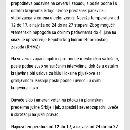
prepodneva padavine na severu i zapadu, a posle podne i u
ostalim krajevima Srbije. Uveče prestanak padavina i
stabilizacija vremena u celoj zemlji. Najniža temperatura od
12 do 17, a najviša od 24 do na 27 stepeni. Zbog mogućih
vremenskih nepogoda sa obilnim padavinama do 4. juna na
snazi je upozorenje Republičkog hidrometeorološkog
zavoda (RHMZ)
Na severu i zapadu ujutro i pre podne mestimično sa kišom,
posle podne suvo sa sunčanim intervalima, dok će u ostalim
krajevima biti uslova za kišu i lokalne pljuskove sa
grmljavinom. Kasnije posle podne i uveče i u ovim
krajevima suvo.
Duvaće slab i umeren vetar, na istoku i u planinskim
predelima južne Srbije i jak, zapadni i severozapadni, uveče
u skretanju na južni pravac.
Najniža temperatura od
12 do 17
, a najviša od
24 do na 27