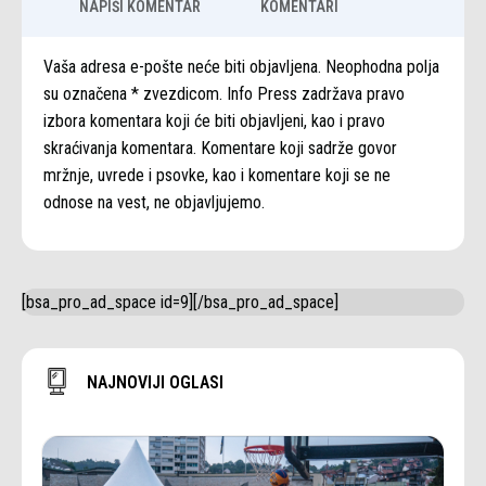
NAPIŠI KOMENTAR
KOMENTARI
Vaša adresa e-pošte neće biti objavljena. Neophodna polja
su označena * zvezdicom. Info Press zadržava pravo
izbora komentara koji će biti objavljeni, kao i pravo
skraćivanja komentara. Komentare koji sadrže govor
mržnje, uvrede i psovke, kao i komentare koji se ne
odnose na vest, ne objavljujemo.
[bsa_pro_ad_space id=9][/bsa_pro_ad_space]
NAJNOVIJI OGLASI