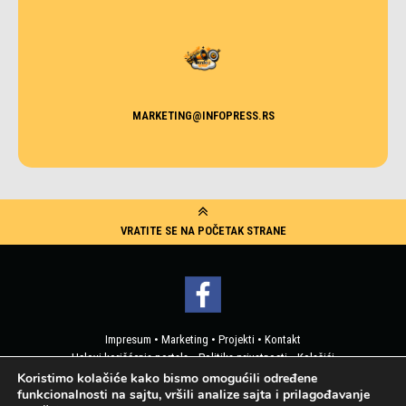
MARKETING@INFOPRESS.RS
VRATITE SE NA POČETAK STRANE
Impresum
•
Marketing
•
Projekti
•
Kontakt
Uslovi korišćenja portala
•
Politika privatnosti
•
Kolačići
Pristup korisničkim podacima
Koristimo kolačiće kako bismo omogućili određene
funkcionalnosti na sajtu, vršili analize sajta i prilagođavanje