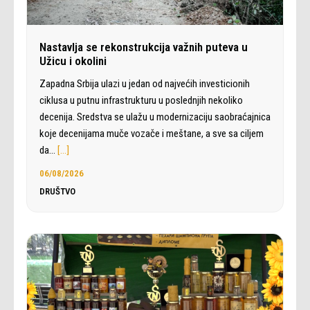
Nastavlja se rekonstrukcija važnih puteva u
Užicu i okolini
Zapadna Srbija ulazi u jedan od najvećih investicionih
ciklusa u putnu infrastrukturu u poslednjih nekoliko
decenija. Sredstva se ulažu u modernizaciju saobraćajnica
koje decenijama muče vozače i meštane, a sve sa ciljem
da…
[…]
06/08/2026
DRUŠTVO