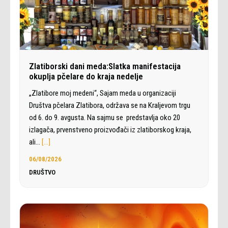
Zlatiborski dani meda:Slatka manifestacija
okuplja pčelare do kraja nedelje
„Zlatibore moj medeni“, Sajam meda u organizaciji
Društva pčelara Zlatibora, održava se na Kraljevom trgu
od 6. do 9. avgusta. Na sajmu se predstavlja oko 20
izlagača, prvenstveno proizvođači iz zlatiborskog kraja,
ali…
[…]
06/08/2026
DRUŠTVO