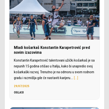
Mladi košarkaš Konstantin Karapetrović pred
novim izazovima
Konstantin Karapetrović talentovani užički košarkaš je sa
nepunih 15 godina otišao u Italiju, kako bi unapredio svoj
košarkaški razvoj. Trenutno je na odmoru u svom rodnom
gradu i razmišlja gde će nastaviti karijeru.…
[…]
29/07/2025
OGLASI